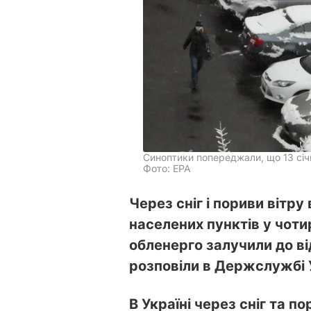
Синоптики попереджали, що 13 січ
Фото: EPA
Через сніг і пориви вітру
населених пунктів у чоти
обленерго залучили до в
розповіли в Держслужбі У
В Україні через сніг та п