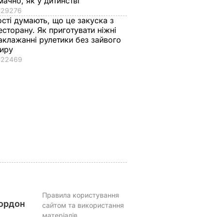
мачно, як у дитинстві
29276
ості думають, що це закуска з
есторану. Як приготувати ніжні
аклажанні рулетики без зайвого
м
"Що дивитеся?
Поширився на кістк
иру
и".
Пишіть рецепт!"
і спричиняє сильни
22469
гадав
Знамениті
біль. Син Байдена
херсонські
розповів про рак
 фільму
помідори, які можна
батька
їсти вже на другий
8 серпня, 23.22
СВІТ
день
ВАР
8 серпня, 23.55
БУЛЬВАР
Правила користування
ордон
сайтом та використання
матеріалів