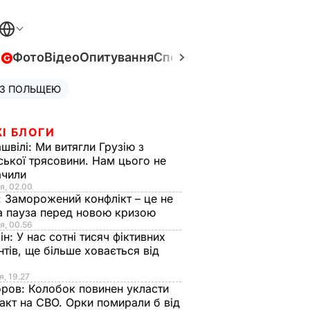
в
Фото
Відео
Опитування
Спецпроєкти
Війна в Укра
 З ПОЛЬЩЕЮ
І БЛОГИ
швілі:
Ми витягли Грузію з
ської трясовини. Нам цього не
ачили
я, 02.00
:
Заморожений конфлікт – це не
а пауза перед новою кризою
я, 00.56
ін:
У нас сотні тисяч фіктивних
нтів, ще більше ховається від
я, 19.27
оров:
Колобок повинен укласти
акт на СВО. Орки помирали б від