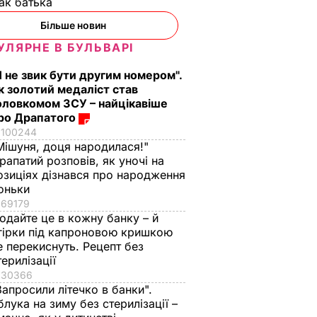
ак батька
Більше новин
УЛЯРНЕ В БУЛЬВАРІ
Я не звик бути другим номером".
к золотий медаліст став
і на
оловкомом ЗСУ – найцікавіше
ро Драпатого
100244
дразу
Мішуня, доця народилася!"
урні
рапатий розповів, як уночі на
озиціях дізнався про народження
оньки
69179
одайте це в кожну банку – й
гірки під капроновою кришкою
е перекиснуть. Рецепт без
терилізації
30366
Запросили літечко в банки".
блука на зиму без стерилізації –