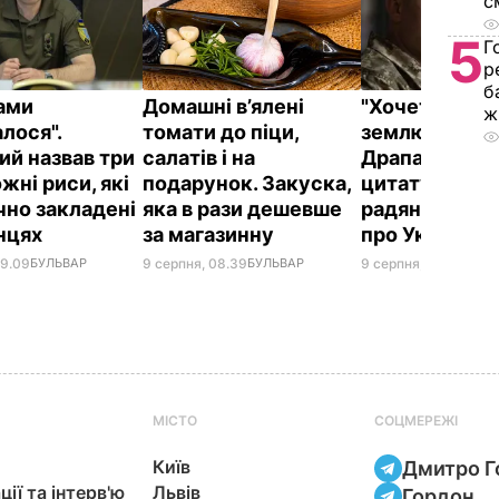
с
5
Г
р
б
ками
Домашні в’ялені
"Хочеться та
ж
лося".
томати до піци,
землю цілуват
ий назвав три
салатів і на
Драпатий при
жні риси, які
подарунок. Закуска,
цитату із
чно закладені
яка в рази дешевше
радянського
їнцях
за магазинну
про Україну
09.09
БУЛЬВАР
9 серпня, 08.39
БУЛЬВАР
9 серпня, 08.08
БУЛЬ
МІСТО
СОЦМЕРЕЖІ
Київ
Дмитро Г
ції та інтерв'ю
Львів
Гордон