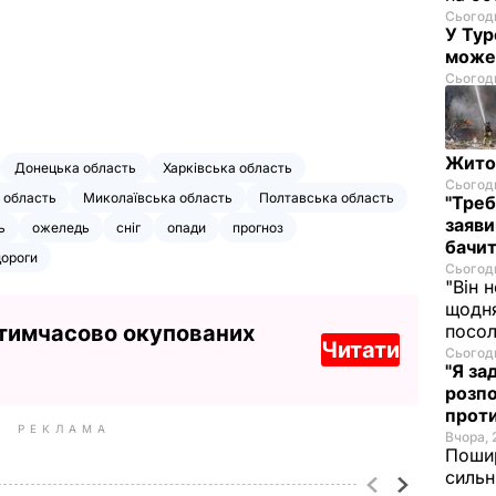
Сьогодн
У Тур
може
Сьогодн
Житом
Донецька область
Харківська область
Сьогодн
 область
Миколаївська область
Полтавська область
"Треб
заяви
ь
ожеледь
сніг
опади
прогноз
бачит
дороги
Сьогодн
"Він 
щодня
 тимчасово окупованих
посол
Читати
Сьогодн
"Я за
розпо
проти
РЕКЛАМА
Вчора, 
Пошир
сильн