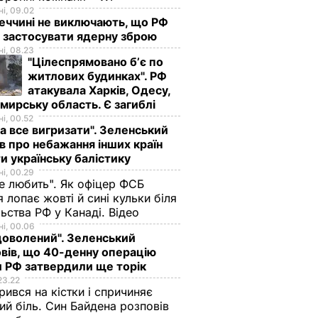
і, 09.02
еччині не виключають, що РФ
 застосувати ядерну зброю
і, 08.23
"Цілеспрямовано бʼє по
житлових будинках". РФ
атакувала Харків, Одесу,
ирську область. Є загиблі
і, 00.52
а все вигризати". Зеленський
в про небажання інших країн
и українську балістику
і, 00.29
не любить". Як офіцер ФСБ
 лопає жовті й сині кульки біля
ьства РФ у Канаді. Відео
і, 00.06
доволений". Зеленський
вів, що 40-денну операцію
 РФ затвердили ще торік
23.22
ився на кістки і спричиняє
ий біль. Син Байдена розповів