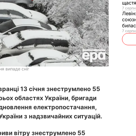
щаст
7 серпн
Левін
союзн
билас
7 серпн
ня випаде сніг
 вранці 13 січня знеструмлено 55
рьох областях України, бригади
ідновлення електропостачання,
країни з надзвичайних ситуацій.
ориви вітру знеструмлено 55