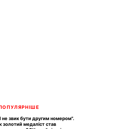
ПОПУЛЯРНІШЕ
Я не звик бути другим номером".
к золотий медаліст став