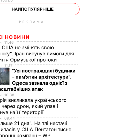
НАЙПОПУЛЯРНІШЕ
РЕКЛАМА
ЖІ НОВИНИ
і, 11.46
 США не змінять свою
інку". Іран висунув вимоги для
иття Ормузької протоки
і, 11.17
"Усі постраждалі будинки
– пам'ятки архітектури".
Одеса зазнала однієї з
асштабніших атак
і, 10.38
рія викликала українського
 через дрон, який упав і
нув на її території
і, 09.44
ільше 21 дня". На тлі нестачі
ипасів у США Пентагон тисне
оронні компанії – WP