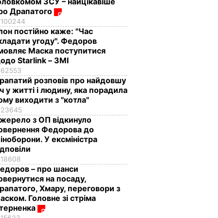
оловкомом ЗСУ – найцікавіше
ро Драпатого
100244
Ілон постійно каже: "Час
кладати угоду". Федоров
мовляє Маска поступитися
одо Starlink – ЗМІ
62553
рапатий розповів про найдовшу
іч у житті і людину, яка порадила
ому виходити з "котла"
23645
жерело з ОП відкинуло
овернення Федорова до
іноборони. У ексміністра
ідповіли
18608
едоров – про шанси
овернутися на посаду,
рапатого, Хмару, переговори з
аском. Головне зі стріма
терненка
15623