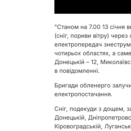
"Станом на 7.00 13 січня
(сніг, пориви вітру) чере
електропередач знеструмл
чотирьох областях, а сам
Донецькій
–
12, Миколаївс
в повідомленні.
Бригади обленерго
залуч
електропостачання.
Сніг, подекуди з дощем, 
Донецькій, Дніпропетровсь
Кіровоградській, Луганськ