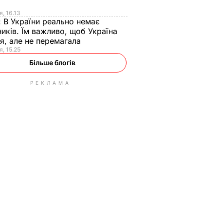
я
я, 16.13
:
В України реально немає
иків. Їм важливо, щоб Україна
я, але не перемагала
я, 15.25
Більше блогів
РЕКЛАМА