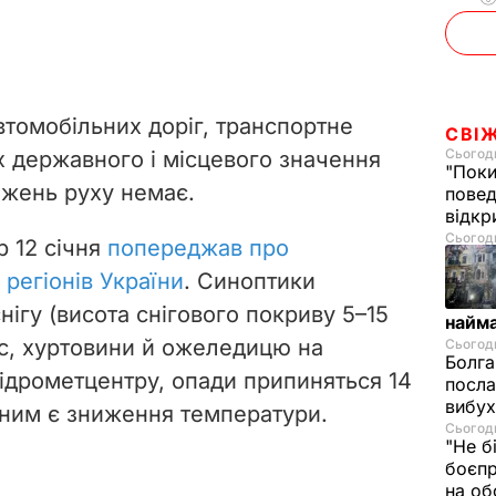
томобільних доріг, транспортне
СВІ
Сьогодн
 державного і місцевого значення
"Поки
ежень руху немає.
повед
відкр
Сьогодн
р 12 січня
попереджав про
 регіонів України
. Синоптики
ігу (висота снігового покриву 5–15
найм
/с, хуртовини й ожеледицю на
Сьогодн
Болга
гідрометцентру, опади припиняться 14
посла
вибух
ірним є зниження температури.
Сьогодн
"Не б
боєпр
на об