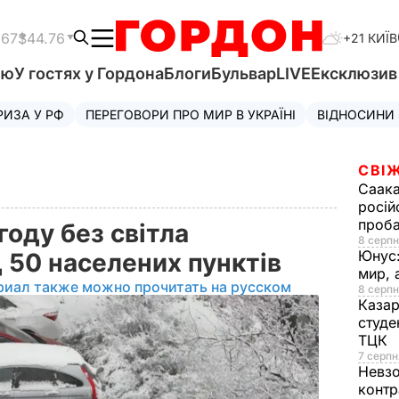
.67
$44.76
+21 КИЇВ
'ю
У гостях у Гордона
Блоги
Бульвар
LIVE
Ексклюзи
РИЗА У РФ
ПЕРЕГОВОРИ ПРО МИР В УКРАЇНІ
ВІДНОСИНИ
СВІЖ
Саака
росій
проб
году без світла
8 серпн
Юнус
 50 населених пунктів
мир, 
риал также можно прочитать на русском
8 серпн
Казар
студе
ТЦК
7 серпн
Невз
контр