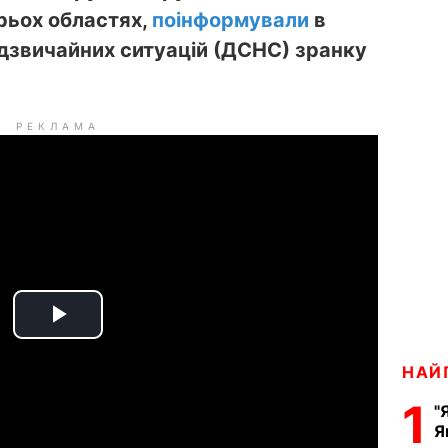
рьох областях,
поінформували
в
дзвичайних ситуацій (ДСНС) зранку
РЕКЛАМА
P
НАЙ
l
1
"
a
Я