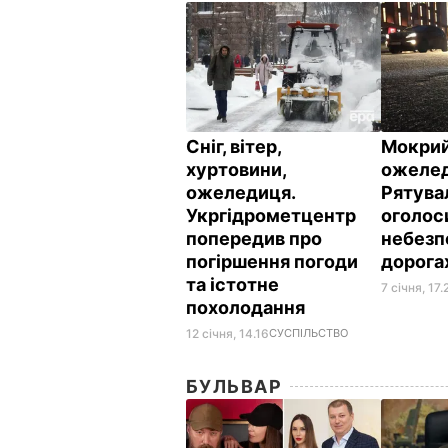
Сніг, вітер,
Мокрий
хуртовини,
ожелед
ожеледиця.
Рятува
Укргідрометцентр
оголоси
попередив про
небезп
погіршення погоди
дорога
та істотне
7 січня, 17.
похолодання
12 січня, 14.16
СУСПІЛЬСТВО
БУЛЬВАР