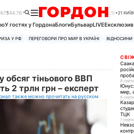
.67
$44.76
+21 КИЇВ
'ю
У гостях у Гордона
Блоги
Бульвар
LIVE
Ексклюзи
РИЗА У РФ
ПЕРЕГОВОРИ ПРО МИР В УКРАЇНІ
ВІДНОСИНИ
СВІЖ
Саака
росій
проб
у обсяг тіньового ВВП
8 серпн
Юнус
ь 2 трлн грн – експерт
мир, 
риал также можно прочитать на русском
8 серпн
Казар
студе
ТЦК
7 серпн
Невз
контр