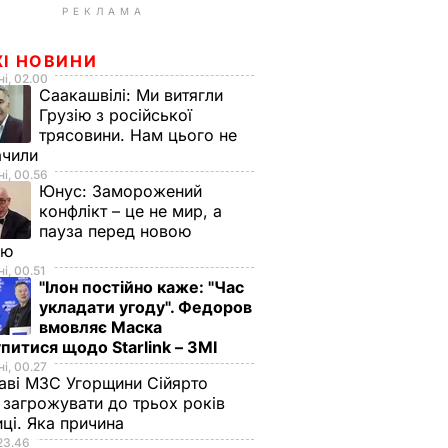
РЕКЛАМА
ЖІ НОВИНИ
і, 02.00
Саакашвілі:
Ми витягли
Грузію з російської
трясовини. Нам цього не
ачили
і, 00.56
Юнус:
Заморожений
конфлікт – це не мир, а
пауза перед новою
ою
і, 00.51
"Ілон постійно каже: "Час
укладати угоду". Федоров
вмовляє Маска
питися щодо Starlink – ЗМІ
і, 00.27
аві МЗС Угорщини Сійярто
загрожувати до трьох років
иці. Яка причина
23.46