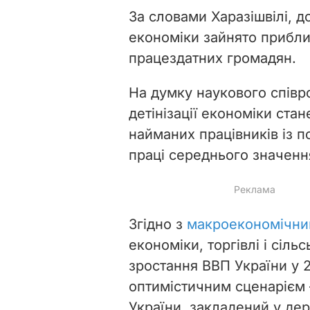
За словами Харазішвілі, д
економіки зайнято прибли
працездатних громадян.
На думку наукового співр
детінізації економіки ста
найманих працівників із 
праці середнього значення
Згідно з
макроекономічни
економіки, торгівлі і сіль
зростання ВВП України у 
оптимістичним сценарієм 
України, закладений у де