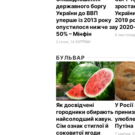
державного боргу
зроста
України до ВВП
України
уперше із 2013 року
2019 ро
опустилося нижче за
у 2020
50% – Мінфін
6 листопад
2 січня, 14.50
ГРОШІ
БУЛЬВАР
Як досвідчені
У Росі
городники обирають
приниз
найсолодший кавун.
улюбле
Сім ознак стиглої й
Путіна
соковитої ягоди
7 серпня, 2