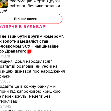
ексгумацію жертв Другої
світової. Виявили останки
юдей
Більше новин
УЛЯРНЕ В БУЛЬВАРІ
Я не звик бути другим номером".
к золотий медаліст став
оловкомом ЗСУ – найцікавіше
ро Драпатого
71378
Мішуня, доця народилася!"
рапатий розповів, як уночі на
озиціях дізнався про народження
оньки
55053
одайте це в кожну банку – й
гірки під капроновою кришкою
е перекиснуть. Рецепт без
терилізації
24342