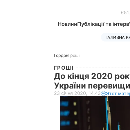
€51
Новини
Публікації та інтерв
ПАЛИВНА К
Гордон
Гроші
ГРОШІ
До кінця 2020 рок
України перевищит
23 січня 2020, 14.43
Этот мате