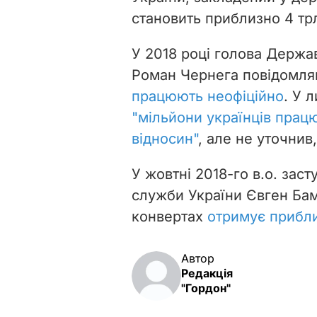
становить приблизно 4 тр
У 2018 році голова Держав
Роман Чернега повідомляв
працюють неофіційно
. У 
"мільйони українців прац
відносин"
, але не уточнив
У жовтні 2018-го в.о. зас
служби України Євген Бам
конвертах
отримує прибли
Автор
Редакція
"Гордон"