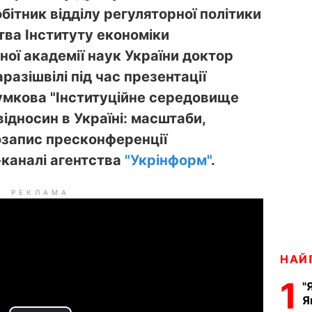
бітник відділу регуляторної політики
тва Інституту економіки
ої академії наук України доктор
разішвілі під час презентації
умкова "Інституційне середовище
ідносин в Україні: масштаби,
еозапис пресконференції
-каналі агентства
"Укрінформ"
.
РЕКЛАМА
НАЙ
1
"
Я