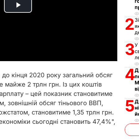
г
п
P
2
З
l
я
д
a
3
У
с
y
л
V
4
Д
 до кінця 2020 року загальний обсяг
п
i
М
 майже 2 трлн грн. Із цих коштів
в
арплату – цей показник становитиме
d
5
Д
, зовнішній обсяг тіньового ВВП,
н
e
жстатом, становитиме 1,35 трлн грн.
й
 економіки сьогодні становить 47,4%",
o