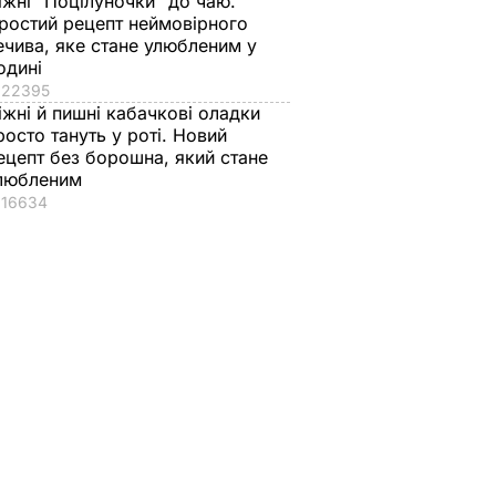
іжні "Поцілуночки" до чаю.
ростий рецепт неймовірного
ечива, яке стане улюбленим у
одині
22395
іжні й пишні кабачкові оладки
росто тануть у роті. Новий
ецепт без борошна, який стане
любленим
16634
ь, що
"Нічого нав'язувати
Змішайте це з
не буду". Драпатий
борошном – і ціла
к
розповів, яку
гора м'яких, наче пу
ніжні
професію обрав його
пиріжків готова.
син
Найкращий рецепт