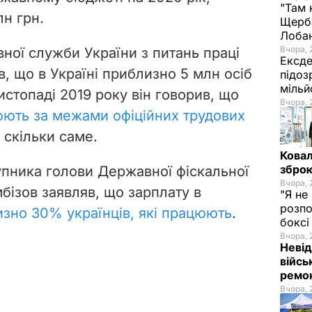
"Там 
лн грн.
Щерба
Лоба
Вчора, 
ної служби України з питань праці
Ексде
, що в Україні приблизно 5 млн осіб
підоз
мільй
листопаді 2019 року він говорив, що
Вчора, 
юють за межами офіційних трудових
, скільки саме.
Ковал
зброю
тупника голови Державної фіскальної
Вчора, 
бізов заявляв, що зарплату в
"Я не
розпо
зно 30% українців, які працюють
.
бокс
Вчора, 
Невід
війсь
ремон
Вчора, 