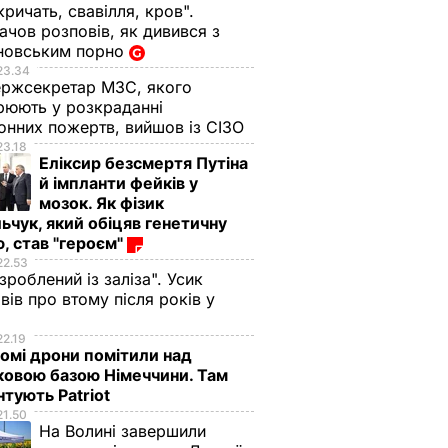
кричать, свавілля, кров".
чов розповів, як дивився з
новським порно
23.34
ржсекретар МЗС, якого
рюють у розкраданні
онних пожертв, вийшов із СІЗО
23.18
Еліксир безсмертя Путіна
й імпланти фейків у
мозок. Як фізик
ьчук, який обіцяв генетичну
, став "героєм"
22.53
 зроблений із заліза". Усик
вів про втому після років у
і
22.19
омі дрони помітили над
ковою базою Німеччини. Там
тують Patriot
21.50
На Волині завершили