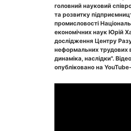
головний науковий співро
та розвитку підприємниц
промисловості Національн
економічних наук Юрій Ха
дослідження Центру Раз
неформальних трудових в
динаміка, наслідки". Від
опубліковано на YouTube