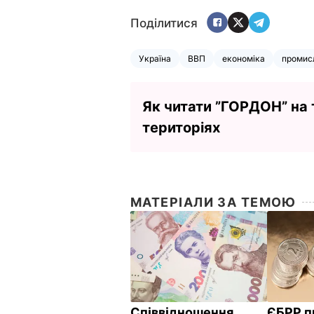
Поділитися
Україна
ВВП
економіка
промис
Як читати ”ГОРДОН” на
територіях
МАТЕРІАЛИ ЗА ТЕМОЮ
Співвідношення
ЄБРР п