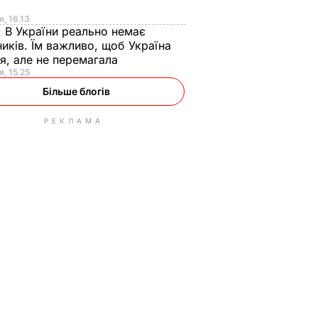
я
я, 16.13
:
В України реально немає
иків. Їм важливо, щоб Україна
я, але не перемагала
я, 15.25
Більше блогів
РЕКЛАМА