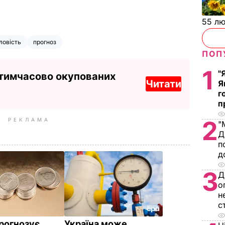
55 л
ловість
прогноз
ПОП
1
"
 тимчасово окупованих
Читати
Я
г
п
2
РЕКЛАМА
"
Д
п
д
3
Д
о
н
с
рогнозує
Україна може