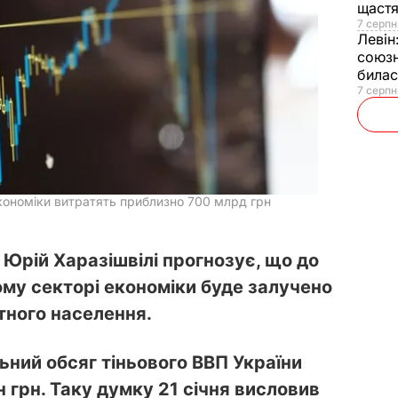
щаст
7 серпн
Левін
союзн
билас
7 серпн
економіки витратять приблизно 700 млрд грн
Юрій Харазішвілі прогнозує, що до
ому секторі економіки буде залучено
тного населення.
ьний обсяг тіньового ВВП України
 грн. Таку думку 21 січня висловив