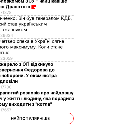
оловкомом ЗСУ – найцікавіше
ро Драпатого
71378
інченко:
Він був генералом КДБ,
кий став українським
ержавником
36634
 четвер спека в Україні сягне
вого максимуму. Коли стане
егше
23059
жерело з ОП відкинуло
овернення Федорова до
іноборони. У ексміністра
ідповіли
17730
рапатий розповів про найдовшу
іч у житті і людину, яка порадила
ому виходити з "котла"
17657
НАЙПОПУЛЯРНІШЕ