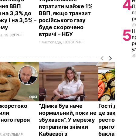
4
Н
ння ВВП
втратити майже 1%
П
п
 на 3,3% до
ВВП, якщо транзит
р
ку і на 3,5% –
російського газу
-му
буде скорочено
5
Н
втричі – НБУ
а, 19.32
ГРОШІ
п
1 листопада, 18.36
ГРОШІ
р
у
ї жорстоко
"Дімка був наче
Гості думают
или
нормальний, поки не
це закуска з
ного героя
збухався". У мережу
ресторану. Я
потрапили знімки
приготувати 
Кабаєвої з
баклажанні
3.42
БУЛЬВАР