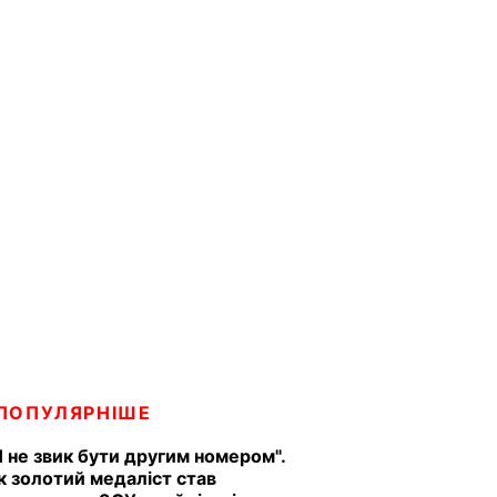
ПОПУЛЯРНІШЕ
Я не звик бути другим номером".
к золотий медаліст став