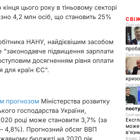
о кінця цього року в тіньовому секторі
зно 4,2 млн осіб, що становить 25%
СВІ
Сьогодн
обітника НАНУ, найдієвішим засобом
проб
не "законодавче підвищення зарплати
Сьогодн
поступовим досягненням рівня оплати
 для країн ЄС".
криз
Сьогодн
м прогнозом
Міністерства розвитку
посту
ського господарства України,
Сьогодн
2020 році може становити 3,7% (за
Ексгл
може 
– 4,8%). Прогнозний обсяг ВВП
в'язн
ржавному бюджеті на 2020 рік,
Вчора, 