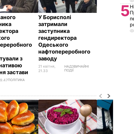
5
Н
П
аного
У Борисполі
п
ника
затримали
р
ектора
заступника
ого
гендиректора
ереробного
Одеського
нафтопереробного
тували з
заводу
нативою
21 квітня,
НАДЗВИЧАЙНІ
ПОДІЇ
21.33
ня застави
19.47
ПОЛІТИКА