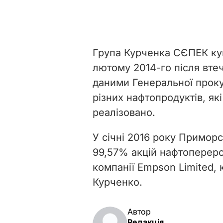
Група Курченка СЄПЕК куп
лютому 2014-го після втеч
даними Генеральної проку
різних нафтопродуктів, як
реалізовано.
У січні 2016 року Примор
99,57% акцій нафтопереро
компанії Empson Limited, 
Курченко.
Автор
Редакція