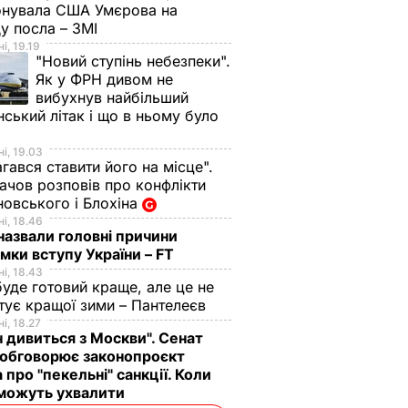
онувала США Умєрова на
у посла – ЗМІ
і, 19.19
"Новий ступінь небезпеки".
Як у ФРН дивом не
вибухнув найбільший
нський літак і що в ньому було
і, 19.03
гався ставити його на місце".
чов розповів про конфлікти
овського і Блохіна
і, 18.46
назвали головні причини
мки вступу України – FT
і, 18.43
буде готовий краще, але це не
тує кращої зими – Пантелеєв
і, 18.27
н дивиться з Москви". Сенат
обговорює законопроєкт
 про "пекельні" санкції. Коли
 можуть ухвалити