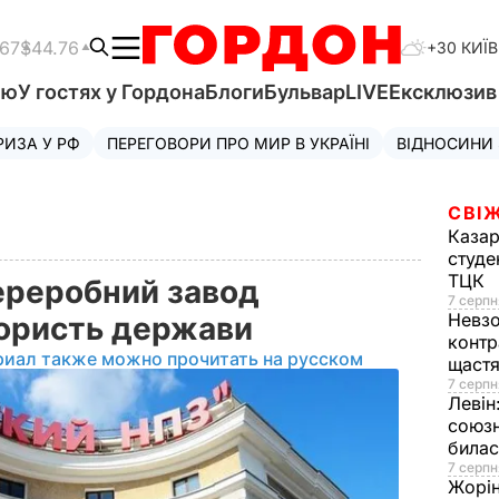
.67
$44.76
+30 КИЇВ
'ю
У гостях у Гордона
Блоги
Бульвар
LIVE
Ексклюзи
РИЗА У РФ
ПЕРЕГОВОРИ ПРО МИР В УКРАЇНІ
ВІДНОСИНИ
СВІЖ
Казар
студе
ТЦК
ереробний завод
7 серпн
Невз
користь держави
контр
риал также можно прочитать на русском
щаст
7 серпн
Левін
союзн
билас
7 серпн
Жорі