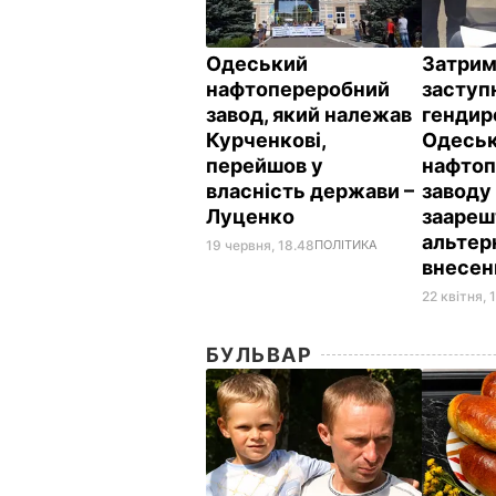
Одеський
Затрим
нафтопереробний
заступ
завод, який належав
гендир
Курченкові,
Одеськ
перейшов у
нафтоп
власність держави –
заводу
Луценко
заареш
альтер
19 червня, 18.48
ПОЛІТИКА
внесен
22 квітня, 
БУЛЬВАР