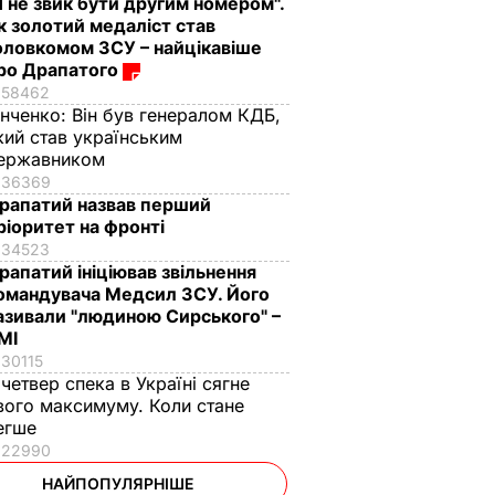
Я не звик бути другим номером".
к золотий медаліст став
оловкомом ЗСУ – найцікавіше
ро Драпатого
58462
інченко:
Він був генералом КДБ,
кий став українським
ержавником
36369
рапатий назвав перший
ріоритет на фронті
34523
рапатий ініціював звільнення
омандувача Медсил ЗСУ. Його
азивали "людиною Сирського" –
МІ
30115
 четвер спека в Україні сягне
вого максимуму. Коли стане
егше
22990
НАЙПОПУЛЯРНІШЕ