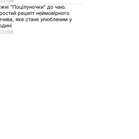
22796
іжні "Поцілуночки" до чаю.
ростий рецепт неймовірного
ечива, яке стане улюбленим у
одині
22108