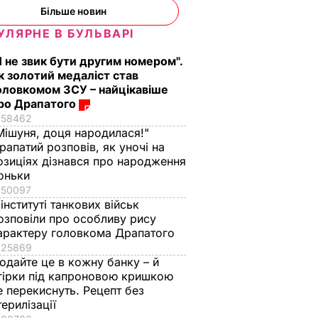
Більше новин
УЛЯРНЕ В БУЛЬВАРІ
Я не звик бути другим номером".
к золотий медаліст став
оловкомом ЗСУ – найцікавіше
ро Драпатого
58462
Мішуня, доця народилася!"
рапатий розповів, як уночі на
озиціях дізнався про народження
оньки
50097
 інституті танкових військ
озповіли про особливу рису
арактеру головкома Драпатого
25869
одайте це в кожну банку – й
гірки під капроновою кришкою
е перекиснуть. Рецепт без
терилізації