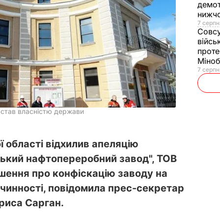
демот
нижч
7 серпн
Совс
війсь
проте
Міно
7 серпн
став власністю держави
 області відхилив апеляцію
ький нафтопереробний завод", ТОВ
 рішення про конфіскацію заводу на
чинності, повідомила прес-секретар
риса Сарган.