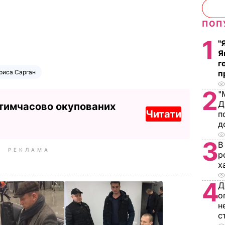
ПОП
1
"
Я
г
риса Сарган
п
2
"
Д
 тимчасово окупованих
Читати
п
д
3
В
РЕКЛАМА
р
х
4
Д
о
н
с