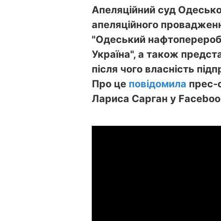
Апеляційний суд Одеської
апеляційного провадженн
"Одеський нафтопереробни
Україна", а також предст
після чого власність під
Про це
повідомила
прес-с
Лариса Сарган у Faceboo