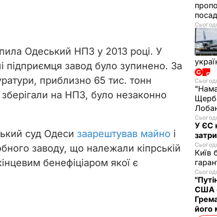
проп
посад
Сьогодн
ила Одеський НПЗ у 2013 році. У
украї
і підприємця завод було зупинено. За
ратури, приблизно 65 тис. тонн
Сьогодн
"Нама
і зберігали на НПЗ, було незаконно
Щерба
Лобан
Сьогодн
У ЄС 
ський суд Одеси
заарештував майно
і
затри
Сьогодн
бного заводу, що належали кіпрській
Київ 
кінцевим бенефіціаром якої є
гаран
Сьогодн
"Путі
США 
Грема
його