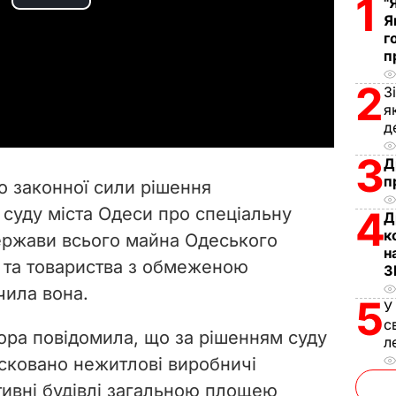
1
P
"
Я
г
l
п
a
2
З
я
y
д
3
V
Д
п
о законної сили рішення
i
суду міста Одеси про спеціальну
4
Д
к
ержави всього майна Одеського
d
н
 та товариства з обмеженою
З
e
чила вона.
5
У
o
с
ра повідомила, що за рішенням суду
л
сковано нежитлові виробничі
тивні будівлі загальною площею