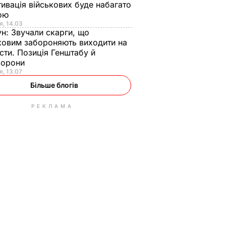
ивація військових буде набагато
ою
я, 14.03
ун:
Звучали скарги, що
ковим забороняють виходити на
сти. Позиція Генштабу й
борони
я, 13.07
Більше блогів
РЕКЛАМА