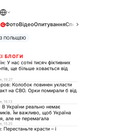
в
Фото
Відео
Опитування
Спецпроєкти
Війна в Укра
 З ПОЛЬЩЕЮ
І БЛОГИ
ін:
У нас сотні тисяч фіктивних
нтів, ще більше ховається від
я, 19.27
оров:
Колобок повинен укласти
акт на СВО. Орки помирали б від
я
я, 16.13
:
В України реально немає
иків. Їм важливо, щоб Україна
я, але не перемагала
я, 15.25
н:
Перестаньте красти – і