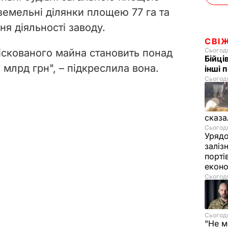
 земельні ділянки площею 77 га та
я діяльності заводу.
СВІ
Сьогодн
фіскованого майна становить понад
Бійці
 млрд грн", – підкреслила вона.
інші 
Сьогодн
сказа
Сьогодн
Урядо
заліз
порті
екон
Сьогодн
Сьогодн
"Не м