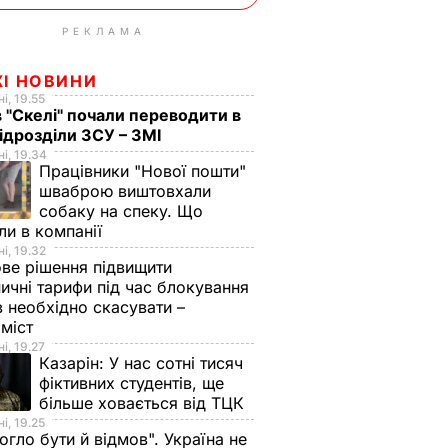
РЕКЛАМА
ЖІ НОВИНИ
і, 19.55
в "Скелі" почали переводити в
підрозділи ЗСУ – ЗМІ
і, 19.34
Працівники "Нової пошти"
шваброю виштовхали
собаку на спеку. Що
ли в компанії
і, 19.32
ве рішення підвищити
ничні тарифи під час блокування
в необхідно скасувати –
оміст
і, 19.27
Казарін:
У нас сотні тисяч
фіктивних студентів, ще
більше ховається від ТЦК
і, 19.25
огло бути й відмов". Україна не