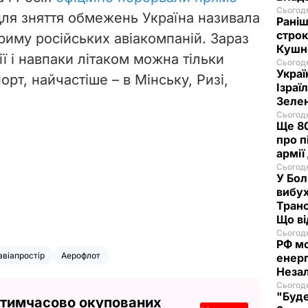
Сьогодн
для зняття обмежень Україна називала
Раніш
строк
риму російських авіакомпаній. Зараз
Кушн
ії і навпаки літаком можна тільки
Сьогодн
Украї
рт, найчастіше – в Мінську, Ризі,
Ізраї
Зеле
Сьогодн
Ще 80
про п
армії
Сьогодн
У Бол
вибух
Транс
Що в
Сьогодн
РФ м
авіапростір
Аерофлот
енерг
Незал
Сьогодн
"Буде
 тимчасово окупованих