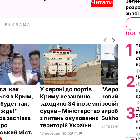
Зелен
Читати
розро
зброї
РЕКЛАМА
ПОП
1
"
н
с
н
2
"
Д
са, как
У серпні до портів
"Аерофлот" 
п
д
ься в Крым,
Криму незаконно
новий позов 
будет так,
заходило 34 іноземні
російського
3
Д
ежде!"
судна – Міністерство
виробника літ
о
ов заспівав
з питань окупованих
Sukhoi Super
н
про
територій України
31 травня, 10.02
СВІТ
с
ський міст.
18 вересня, 18.52
ПОДІЇ