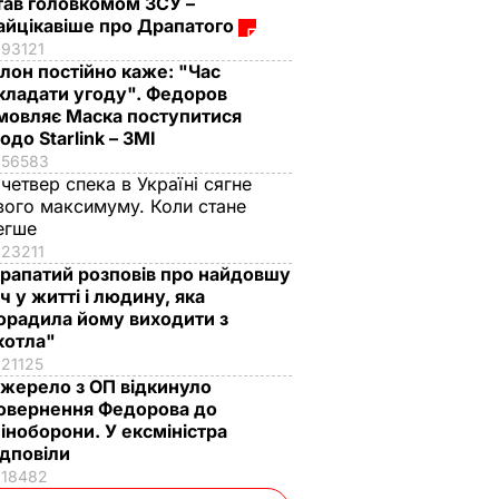
тав головкомом ЗСУ –
айцікавіше про Драпатого
93121
Ілон постійно каже: "Час
кладати угоду". Федоров
мовляє Маска поступитися
одо Starlink – ЗМІ
56583
 четвер спека в Україні сягне
вого максимуму. Коли стане
егше
23211
рапатий розповів про найдовшу
іч у житті і людину, яка
орадила йому виходити з
котла"
21125
жерело з ОП відкинуло
овернення Федорова до
іноборони. У ексміністра
ідповіли
18482