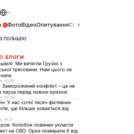
в
Фото
Відео
Опитування
Спецпроєкти
Війна в Укр
 З ПОЛЬЩЕЮ
ЖІ БЛОГИ
швілі:
Ми витягли Грузію з
ської трясовини. Нам цього не
ачили
я, 02.00
:
Заморожений конфлікт – це не
а пауза перед новою кризою
я, 00.56
ін:
У нас сотні тисяч фіктивних
нтів, ще більше ховається від
я, 19.27
оров:
Колобок повинен укласти
акт на СВО. Орки помирали б від