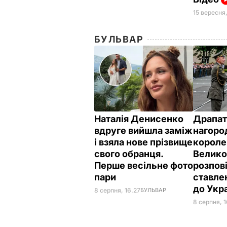
15 вересня
БУЛЬВАР
Наталія Денисенко
Драпат
вдруге вийшла заміж
нагоро
і взяла нове прізвище
короле
свого обранця.
Велико
Перше весільне фото
розпов
пари
ставле
до Укр
8 серпня, 16.27
БУЛЬВАР
8 серпня, 1