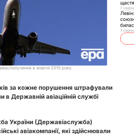
щаст
7 серпн
Левін
союзн
билас
7 серпн
авіасполучення в жовтні 2015 року
иків за кожне порушення штрафували
ли в Державній авіаційній службі
жба України (Державіаслужба)
йські авіакомпанії, які здійснювали