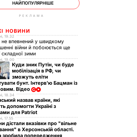
НАЙПОПУЛЯРНІШЕ
РЕКЛАМА
ЖІ НОВИНИ
і, 19.32
 не впевнений у швидкому
шенні війни й побоюється ще
ї складної зими
і, 19.00
Куди зник Путін, чи буде
мобілізація в РФ, чи
зможуть еліти
увати бунт. Інтерв'ю Бацман із
овим. Відео
і, 18.34
ський назвав країни, які
ь допомогти Україні з
ами для Patriot
і, 17.55
ни дістали вказівки про "вільне
ання" в Херсонській області.
а зробила попередження