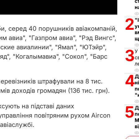
с
y
н
2
V
"
у
, серед 40 порушників авіакомпаній,
в
i
им авиа", "Газпром авиа", "Рэд Вингс",
щ
ьские авиалинии", "Ямал", "ЮТэйр",
d
3
У
яд", "Когалымавиа", "Сокол", "Барс
с
e
л
4
o
Д
еревізників штрафували на 8 тис.
н
п
ів доходів громадян (136 тис. грн).
"
сують на підставі даних
5
Д
п
управління повітряним рухом Aircon
М
авіаслужбі.
в