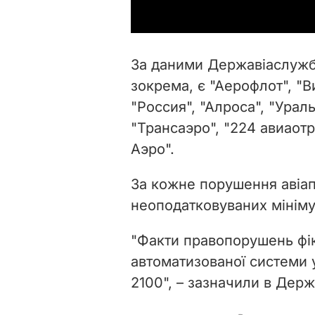
За даними Державіаслужби
зокрема, є "Аерофлот", "В
"Россия", "Алроса", "Урал
"Трансаэро", "224 авиаотр
Аэро".
За кожне порушення авіап
неоподатковуваних мінімум
"Факти правопорушень фік
автоматизованої системи 
2100", – зазначили в Держ