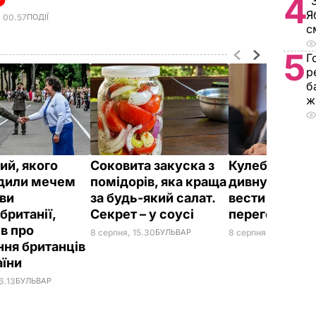
4
"
Я
, 00.57
ПОДІЇ
с
5
Г
р
б
ж
ий, якого
Соковита закуска з
Кулеба розпо
дили мечем
помідорів, яка краща
дивну манеру
ви
за будь-який салат.
вести телефо
британії,
Секрет – у соусі
переговори
ів про
8 серпня, 15.30
БУЛЬВАР
8 серпня, 10.25
СВІТ
ння британців
аїни
6.13
БУЛЬВАР