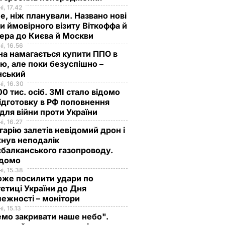
і, 17.42
е, ніж планували. Названо нові
и ймовірного візиту Віткоффа й
ера до Києва й Москви
і, 16.56
на намагається купити ППО в
лю, але поки безуспішно –
нський
і, 16.30
0 тис. осіб. ЗМІ стало відомо
ідготовку в РФ поповнення
 для війни проти України
і, 16.27
гарію залетів невідомий дрон і
нув неподалік
балканського газопроводу.
ідомо
і, 15.38
оже посилити удари по
етиці України до Дня
ежності – монітори
і, 15.13
мо закривати наше небо".