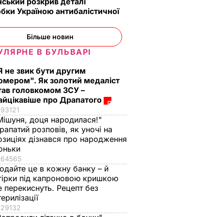
ський розкрив деталі
бки Україною антибалістичної
Більше новин
УЛЯРНЕ В БУЛЬВАРІ
Я не звик бути другим
омером". Як золотий медаліст
тав головкомом ЗСУ –
айцікавіше про Драпатого
93121
Мішуня, доця народилася!"
рапатий розповів, як уночі на
подав
озиціях дізнався про народження
оньки
до
64565
одайте це в кожну банку – й
аків
гірки під капроновою кришкою
Jet
е перекиснуть. Рецепт без
терилізації
29132