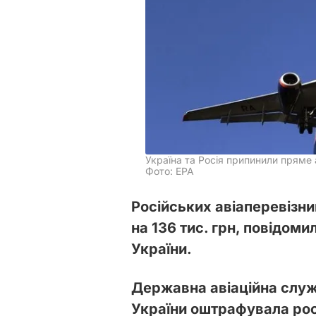
Україна та Росія припинили пряме 
Фото: EPA
Російських авіаперевізн
на 136 тис. грн, повідоми
України.
Державна авіаційна слу
України оштрафувала росі