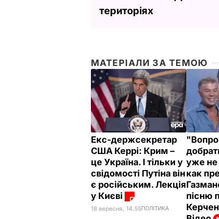
територіях
МАТЕРІАЛИ ЗА ТЕМОЮ
Екс-держсекретар
"Вопро
США Керрі: Крим –
добрат
це Україна. І тільки у
уже не 
свідомості Путіна він
как пр
є російським. Лекція
Газман
у Києві
пісню 
Керчен
18 вересня, 14.55
ПОЛІТИКА
Відео