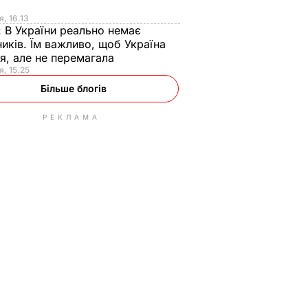
я
я, 16.13
:
В України реально немає
иків. Їм важливо, щоб Україна
я, але не перемагала
я, 15.25
Більше блогів
РЕКЛАМА