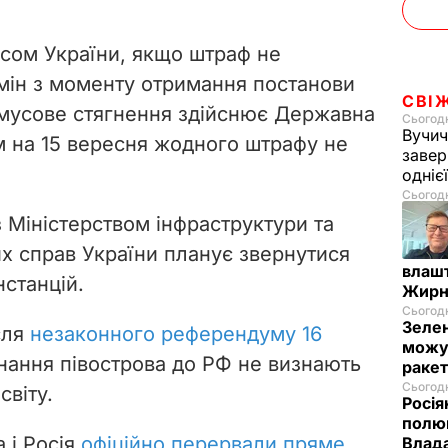
ксом України, якщо штраф не
мін з моменту отримання постанови
СВІ
имусове стягнення здійснює Державна
Сьогодн
Вучич
 на 15 вересня жодного штрафу не
завер
одніє
Сьогодн
 Міністерством інфраструктури та
х справ України планує звернутися
влашт
нстанцій.
Жирн
Сьогодн
Зелен
сля
незаконного референдуму 16
можут
нання півострова до РФ не визнають
ракет
Сьогодн
світу.
Росія
полюв
а і Росія
офіційно перервали пряме
Влад