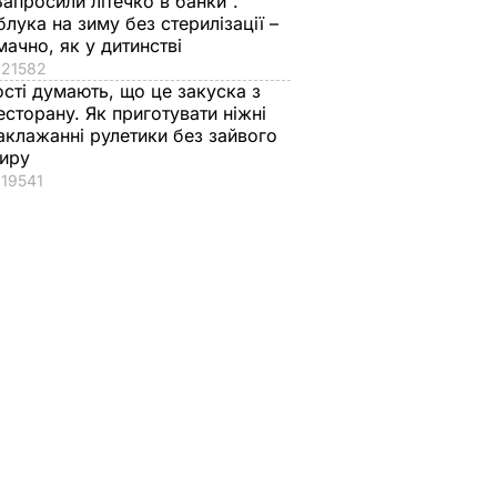
Запросили літечко в банки".
блука на зиму без стерилізації –
мачно, як у дитинстві
21582
ості думають, що це закуска з
есторану. Як приготувати ніжні
аклажанні рулетики без зайвого
иру
19541
вів про
Кулеба пояснив,
Як досвідчені
 Путіна
чому Трамп
городники обирают
нні
насправді
найсолодший кавун
причепився до
Сім ознак стиглої й
костюма
соковитої ягоди
Зеленського
8 серпня, 00.05
БУЛЬВАР
8 серпня, 07.07
СВІТ