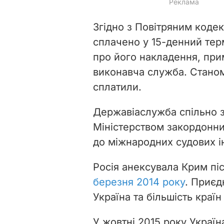
Згідно з Повітряним коде
сплачено у 15-денний тер
про його накладення, пр
виконавча служба. Станом
сплатили.
Державіаслужба спільно з
Міністерством закордонни
до міжнародних судових і
Росія анексувала Крим пі
березня 2014 року
. Приєд
Україна та більшість країн 
У жовтні 2015 року
Україн