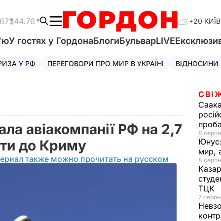
.67
$44.76
+20 КИЇВ
'ю
У гостях у Гордона
Блоги
Бульвар
LIVE
Ексклюзи
РИЗА У РФ
ПЕРЕГОВОРИ ПРО МИР В УКРАЇНІ
ВІДНОСИНИ
СВІ
Саака
росій
проб
ла авіакомпанії РФ на 2,7
8 серпн
Юнус
оти до Криму
мир, 
ериал также можно прочитать на русском
8 серпн
Казар
студе
ТЦК
7 серпн
Невз
контр