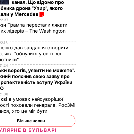
канал. Що відомо про
бника дрона "Упир", якого
вали у Mercedes
22.37
зи Трампа перестали лякати
вих лідерів – The Washington
22.13
енко дав завдання створити
, яка "обнулить у світі всі
лотники"
21.24
ьки ворогів, уявити не можете".
ний пояснив свою заяву про
рспективність вступу України
ТО
21.08
кві в умовах найсуворішої
ості поховали генерала. РосЗМІ
лися, хто це міг бути
Більше новин
УЛЯРНЕ В БУЛЬВАРІ