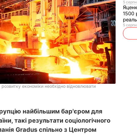
5 серпн
Яцен
1500 
реал
5 серпн
 розвитку економіки необхідно відновлювати
рупцію найбільшим бар'єром для
їни, такі результати соціологічного
анія Gradus спільно з Центром