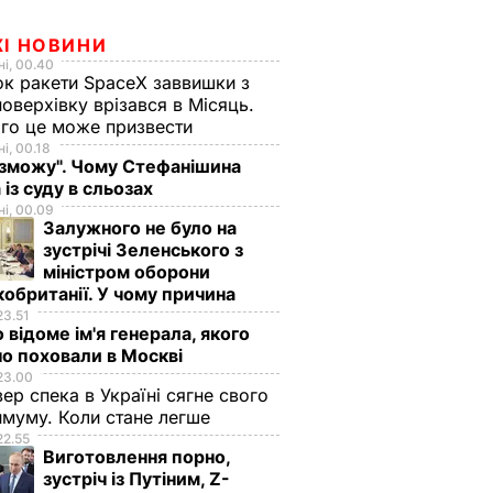
ЖІ НОВИНИ
і, 00.40
к ракети SpaceX заввишки з
поверхівку врізався в Місяць.
го це може призвести
і, 00.18
 зможу". Чому Стефанішина
 із суду в сльозах
і, 00.09
Залужного не було на
зустрічі Зеленського з
міністром оборони
обританії. У чому причина
23.51
 відоме ім'я генерала, якого
о поховали в Москві
23.00
вер спека в Україні сягне свого
муму. Коли стане легше
22.55
Виготовлення порно,
зустріч із Путіним, Z-