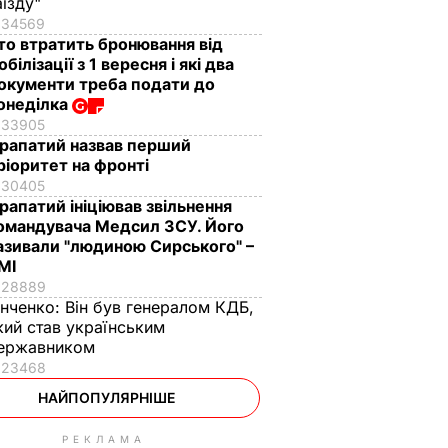
аїзду"
34569
то втратить бронювання від
обілізації з 1 вересня і які два
окументи треба подати до
онеділка
33905
рапатий назвав перший
ріоритет на фронті
30405
рапатий ініціював звільнення
омандувача Медсил ЗСУ. Його
азивали "людиною Сирського" –
МІ
28889
інченко:
Він був генералом КДБ,
кий став українським
ержавником
23468
НАЙПОПУЛЯРНІШЕ
РЕКЛАМА