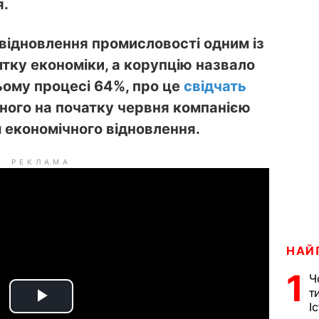
я.
відновлення промисловості одним із
тку економіки, а корупцію назвало
ьому процесі 64%, про це
свідчать
еного на початку червня компанією
 економічного відновлення.
РЕКЛАМА
НАЙ
1
Ч
т
І
P