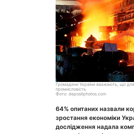
Громадяни України вважають, що для
промисловість
Фото: depositphotos.com
64% опитаних назвали ко
зростання економіки Укра
дослідження надала комп