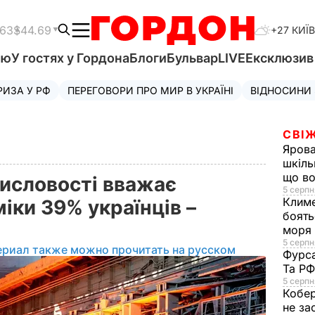
.63
$44.69
+27 КИЇВ
'ю
У гостях у Гордона
Блоги
Бульвар
LIVE
Ексклюзи
РИЗА У РФ
ПЕРЕГОВОРИ ПРО МИР В УКРАЇНІ
ВІДНОСИНИ
СВІЖ
Яров
шкіль
що во
исловості вважає
5 серпн
Клим
іки 39% українців –
боять
моря
5 серпня
ериал также можно прочитать на русском
Фурс
Та Р
5 серпн
Кобе
не за