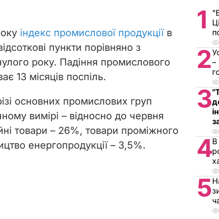
1
"
Ц
року
індекс промислової продукції
в
п
відсоткові пункти порівняно з
2
У
улого року. Падіння промислового
–
г
ає 13 місяців поспіль.
3
"
різі основних промислових груп
д
і
чному вимірі – відносно до червня
з
ійні товари – 26%, товари проміжного
4
В
цтво енергопродукції – 3,5%.
р
х
5
Н
з
ч