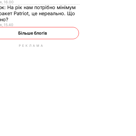
я, 16.00
юк:
На рік нам потрібно мінімум
ракет Patriot, це нереально. Що
ьно?
я, 15.40
Більше блогів
РЕКЛАМА