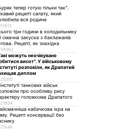
Буряк тепер готую тільки так".
ікавий рецепт салату, який
олюбила вся родина
51813
сього три години в холодильнику
 і смачна закуска з баклажанів
отова. Рецепт, як знахідка
39062
Такі можуть неочікувано
обитися висот". У військовому
нституті розповіли, як Драпатий
ахищав диплом
25350
 інституті танкових військ
озповіли про особливу рису
арактеру головкома Драпатого
21954
айсмачніша кабачкова ікра на
иму. Рецепт консервації без
аснику
21046