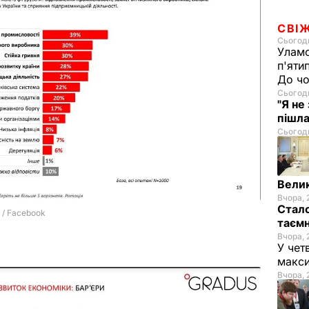
СВІ
Сьогодн
Уламо
п'яти
До чо
Сьогодн
"Я не
пішла
Сьогодн
Велик
Вчора, 
Стало
таємн
Вчора, 
У чет
макси
Вчора, 