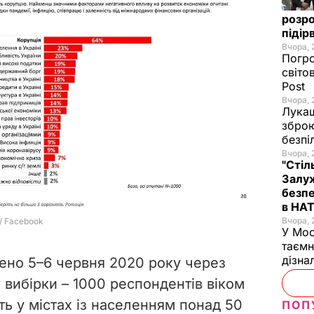
розро
підір
Вчора, 
Погро
світо
Post
Вчора, 
Лукаш
зброю
безпі
Вчора, 
"Стіл
Залуж
безпе
в НА
Вчора, 
У Мос
таємн
дізна
ено 5–6 червня 2020 року через
 вибірки – 1000 респондентів віком
ть у містах із населенням понад 50
ПОП