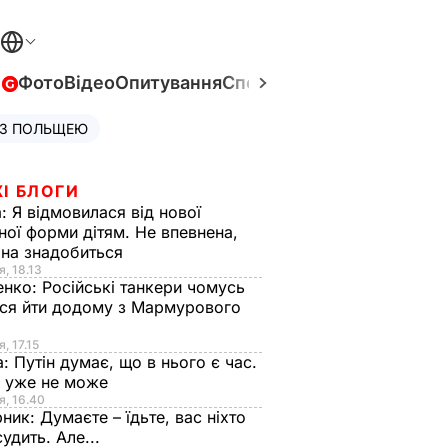
в
Фото
Відео
Опитування
Спецпроєкти
Війна в Укра
 З ПОЛЬЩЕЮ
І БЛОГИ
а:
Я відмовилася від нової
ної форми дітям. Не впевнена,
на знадобиться
я, 18.13
енко:
Російські танкери чомусь
ся йти додому з Мармурового
, 17.15
а:
Путін думає, що в нього є час.
Ф уже не може
я, 16.40
рник:
Думаєте – їдьте, вас ніхто
судить. Але...