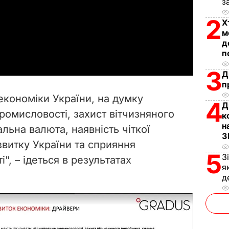
з
l
2
Х
м
a
д
п
y
3
Д
V
п
кономіки України, на думку
4
Д
i
ромисловості, захист вітчизняного
к
н
льна валюта, наявність чіткої
d
З
звитку України та сприяння
e
5
З
", – ідеться в результатах
я
o
д