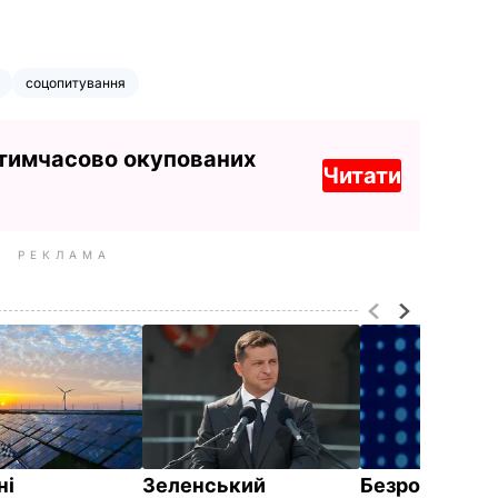
соцопитування
 тимчасово окупованих
Читати
РЕКЛАМА
ні
Зеленський
Безробіття в 