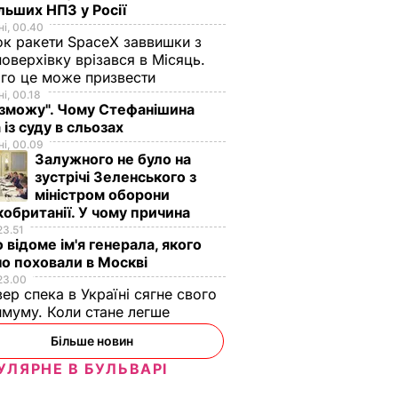
льших НПЗ у Росії
і, 00.40
к ракети SpaceX заввишки з
поверхівку врізався в Місяць.
го це може призвести
і, 00.18
 зможу". Чому Стефанішина
 із суду в сльозах
і, 00.09
Залужного не було на
зустрічі Зеленського з
міністром оборони
обританії. У чому причина
23.51
 відоме ім'я генерала, якого
о поховали в Москві
23.00
вер спека в Україні сягне свого
муму. Коли стане легше
Більше новин
УЛЯРНЕ В БУЛЬВАРІ