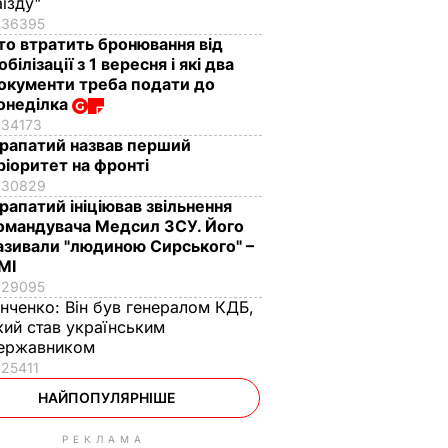
аїзду"
36395
то втратить бронювання від
обілізації з 1 вересня і які два
окументи треба подати до
онеділка
34173
рапатий назвав перший
ріоритет на фронті
30829
рапатий ініціював звільнення
омандувача Медсил ЗСУ. Його
азивали "людиною Сирського" –
МІ
29095
інченко:
Він був генералом КДБ,
кий став українським
ержавником
25411
НАЙПОПУЛЯРНІШЕ
РЕКЛАМА