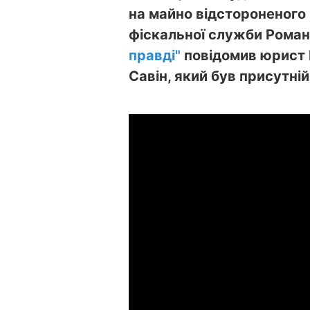
на майно відстороненого
фіскальної служби Роман
правді"
повідомив юрист Ц
Савін, який був присутній