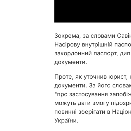
Зокрема, за словами Саві
Насірову внутрішній пасп
закордонний паспорт, дип
документи.
Проте, як уточнив юрист, 
документи. За його слова
"про застосування запобіж
можуть дати змогу підозрю
повинні зберігати в Наці
України.