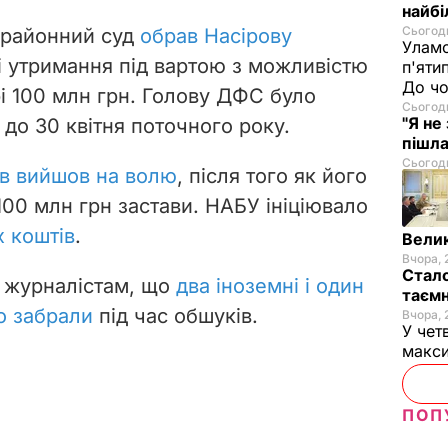
найбі
Сьогодн
 районний суд
обрав Насірову
Уламо
і утримання під вартою з можливістю
п'яти
До чо
рі 100 млн грн. Голову ДФС було
Сьогодн
"Я не
 до 30 квітня поточного року.
пішла
Сьогодн
в вийшов на волю
, після того як його
100 млн грн застави. НАБУ ініціювало
 коштів
.
Велик
Вчора, 
Стало
в журналістам, що
два іноземні і один
таємн
о забрали
під час обшуків.
Вчора, 
У чет
макси
ПОП