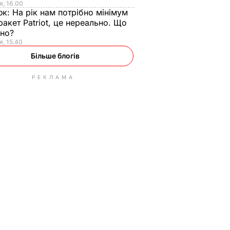
я, 16.00
юк:
На рік нам потрібно мінімум
ракет Patriot, це нереально. Що
ьно?
я, 15.40
Більше блогів
РЕКЛАМА