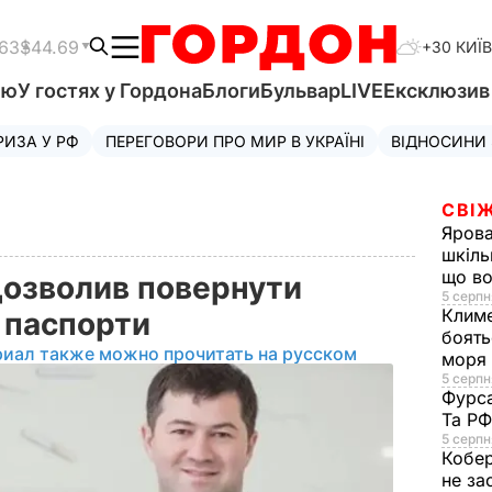
.63
$44.69
+30 КИЇВ
'ю
У гостях у Гордона
Блоги
Бульвар
LIVE
Ексклюзи
РИЗА У РФ
ПЕРЕГОВОРИ ПРО МИР В УКРАЇНІ
ВІДНОСИНИ
СВІЖ
Яров
шкіль
що во
дозволив повернути
5 серпн
Клим
і паспорти
боять
риал также можно прочитать на русском
моря
5 серпня
Фурс
Та Р
5 серпн
Кобе
не за