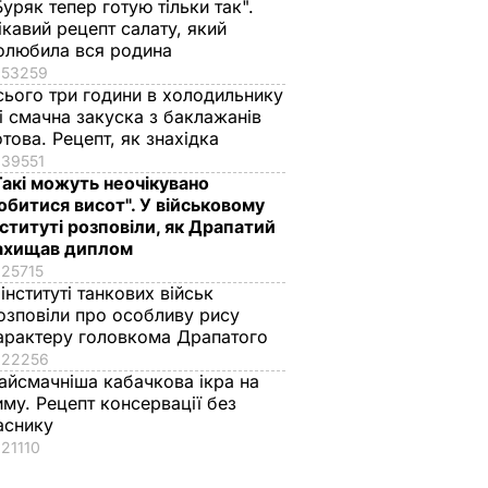
Буряк тепер готую тільки так".
ікавий рецепт салату, який
олюбила вся родина
53259
сього три години в холодильнику
 і смачна закуска з баклажанів
отова. Рецепт, як знахідка
39551
Такі можуть неочікувано
обитися висот". У військовому
нституті розповіли, як Драпатий
ахищав диплом
25715
 інституті танкових військ
озповіли про особливу рису
арактеру головкома Драпатого
22256
айсмачніша кабачкова ікра на
иму. Рецепт консервації без
аснику
21110