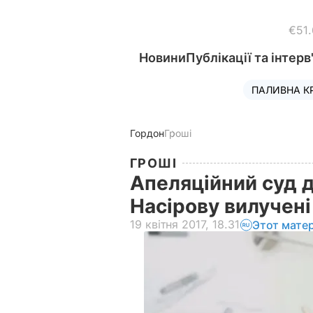
€51
Новини
Публікації та інтерв
ПАЛИВНА К
Гордон
Гроші
ГРОШІ
Апеляційний суд 
Насірову вилучен
19 квітня 2017, 18.31
Этот мате