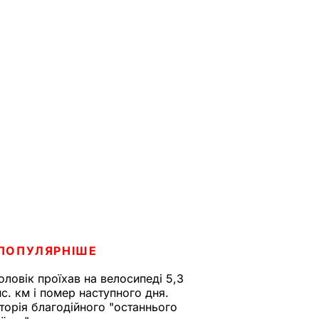
ПОПУЛЯРНІШЕ
оловік проїхав на велосипеді 5,3
ис. км і помер наступного дня.
сторія благодійного "останнього