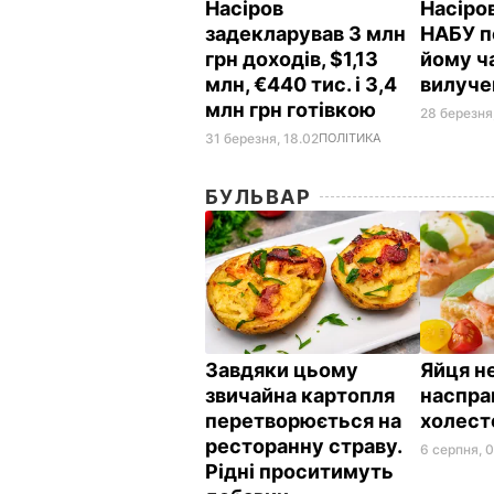
Насіров
Насіров
задекларував 3 млн
НАБУ п
грн доходів, $1,13
йому ч
млн, €440 тис. і 3,4
вилуче
млн грн готівкою
28 березня,
31 березня, 18.02
ПОЛІТИКА
БУЛЬВАР
Завдяки цьому
Яйця не
звичайна картопля
наспра
перетворюється на
холес
ресторанну страву.
6 серпня, 
Рідні проситимуть