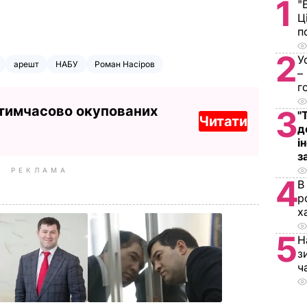
1
"
Ц
п
2
У
арешт
НАБУ
Роман Насіров
–
г
 тимчасово окупованих
3
"
Читати
д
і
з
РЕКЛАМА
4
В
р
х
5
Н
з
ч