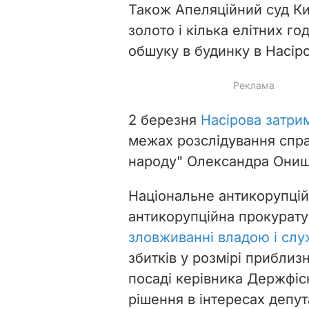
Також Апеляційний суд Ки
золото і кілька елітних го
обшуку в будинку в Насіро
2 березня
Насірова затрим
межах розслідування спра
народу" Олександра Онищ
Національне антикорупцій
антикорупційна прокурату
зловживанні владою і сл
збитків у розмірі приблиз
посаді керівника Держфіс
рішення в інтересах депу