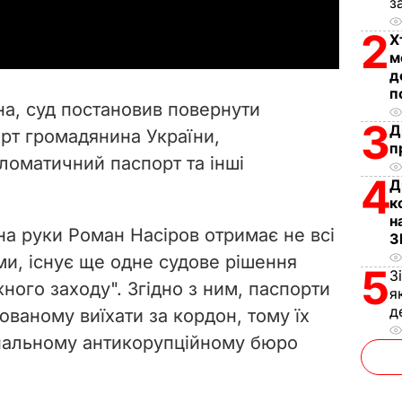
a
з
2
Х
y
м
д
V
п
на, суд постановив повернути
i
3
Д
орт громадянина України,
п
ломатичний паспорт та інші
d
4
Д
к
e
н
на руки Роман Насіров отримає не всі
З
o
ми, існує ще одне судове рішення
5
З
ного заходу". Згідно з ним, паспорти
я
д
ваному виїхати за кордон, тому їх
ональному антикорупційному бюро