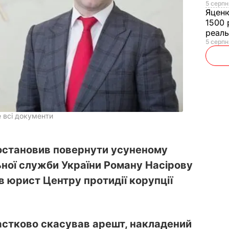
5 серпн
Яцен
1500 
реал
5 серпн
 всі документи
остановив повернути усуненому
ьної служби України Роману Насірову
в юрист Центру протидії корупції
астково скасував арешт, накладений