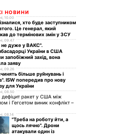
ЖІ НОВИНИ
і, 10.00
ізналися, хто буде заступником
того. Це генерал, який
кав до термінових змін у ЗСУ
і, 09.47
 не дуже у ВАКС".
басадорці України в США
и запобіжний захід, вона
ла заяву
і, 09.26
чинять більше руйнувань і
". ISW попередив про нову
зу для України
і, 08.50
 дефіцит ракет у США між
ом і Гегсетом виник конфлікт –
і, 08.14
"Треба на роботу йти, а
щось лячно". Дрони
атакували один із