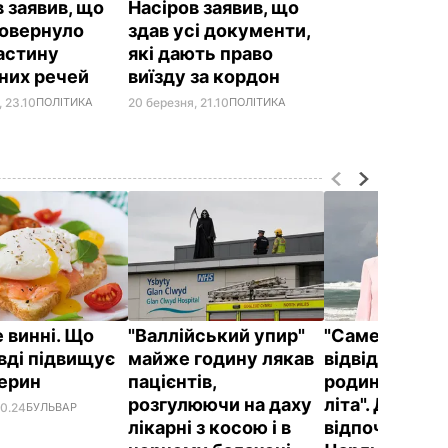
 заявив, що
Насіров заявив, що
овернуло
здав усі документи,
астину
які дають право
них речей
виїзду за кордон
 23.10
ПОЛІТИКА
20 березня, 21.10
ПОЛІТИКА
 винні. Що
"Валлійський упир"
"Саме там йо
вді підвищує
майже годину лякав
відвідують ч
терин
пацієнтів,
родини прот
розгулюючи на даху
літа". Де
00.24
БУЛЬВАР
лікарні з косою і в
відпочивают