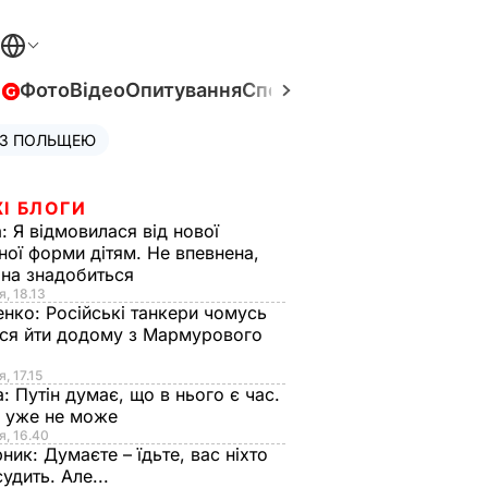
в
Фото
Відео
Опитування
Спецпроєкти
Війна в Укра
 З ПОЛЬЩЕЮ
І БЛОГИ
а:
Я відмовилася від нової
ної форми дітям. Не впевнена,
на знадобиться
я, 18.13
енко:
Російські танкери чомусь
ся йти додому з Мармурового
, 17.15
а:
Путін думає, що в нього є час.
Ф уже не може
я, 16.40
рник:
Думаєте – їдьте, вас ніхто
судить. Але...