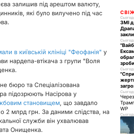
єва залишив під арештом валюту,
СВІ
динників, які було вилучено під час
Сьогодн
ва.
ЗМІ д
Драпа
закли
Сьогодн
"Вайб
Ексам
али в київській клініці "Феофанія"
у
обрал
ви нардепа-втікача з групи "Воля
зроби
енка.
Сьогодн
"Спри
жертв
не бюро та Спеціалізована
загро
Сьогодн
ра підозрюють Насірова у
Через
ужбовим становищем
, що завдало
Трамп
WP
но 2 млрд грн. За даними слідства, на
Сьогодн
кальної служби він ухвалював
тата Онищенка.