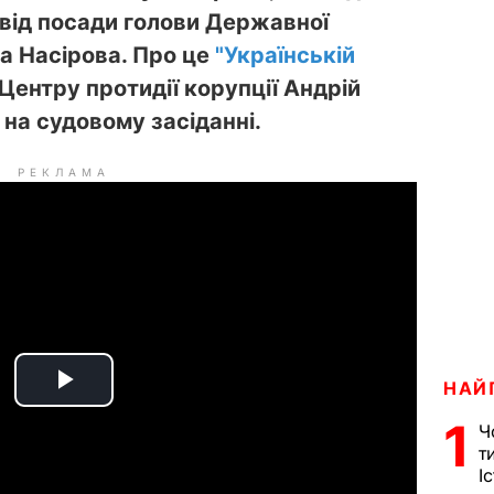
 від посади голови Державної
а Насірова. Про це
"Українській
ентру протидії корупції Андрій
 на судовому засіданні.
РЕКЛАМА
НАЙ
P
1
Ч
l
т
І