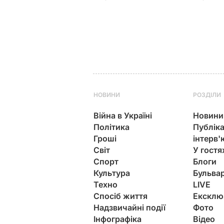
НОВИНИ
РОЗДІЛИ
Війна в Україні
Новини
Політика
Публіка
Гроші
інтерв'
Світ
У гостя
Спорт
Блоги
Культура
Бульва
Техно
LIVE
Спосіб життя
Ексклю
Надзвичайні події
Фото
Інфографіка
Відео