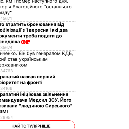
ис. км і помер наступного дня.
сторія благодійного "останнього
аїзду"
45671
то втратить бронювання від
обілізації з 1 вересня і які два
окументи треба подати до
онеділка
35674
інченко:
Він був генералом КДБ,
кий став українським
ержавником
34763
рапатий назвав перший
ріоритет на фронті
34166
рапатий ініціював звільнення
омандувача Медсил ЗСУ. Його
азивали "людиною Сирського"
 ЗМІ
29954
НАЙПОПУЛЯРНІШЕ