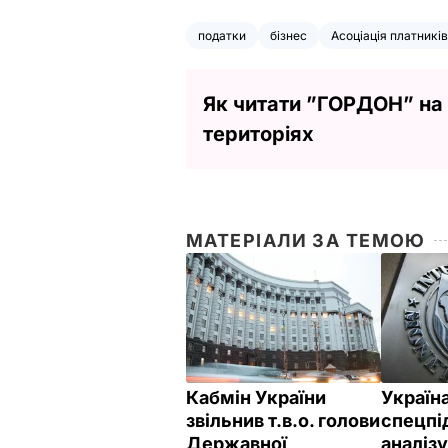
податки
бізнес
Асоціація платників
Як читати ”ГОРДОН” на
територіях
МАТЕРІАЛИ ЗА ТЕМОЮ
Кабмін України
Україн
звільнив т.в.о. голови
спецпі
Державної
аналіз