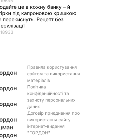
19535
одайте це в кожну банку – й
гірки під капроновою кришкою
е перекиснуть. Рецепт без
терилізації
18933
Правила користування
ордон
сайтом та використання
матеріалів
Політика
ордон
конфіденційності та
захисту персональних
ордон
даних
Договір приєднання про
ордон
використання сайту
інтернет-видання
цман
"ГОРДОН"
ордон