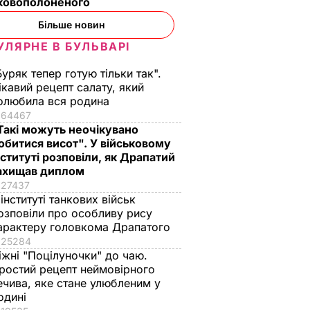
ьковополоненого
 ДПС
Більше новин
І
УЛЯРНЕ В БУЛЬВАРІ
Буряк тепер готую тільки так".
ікавий рецепт салату, який
олюбила вся родина
64467
Такі можуть неочікувано
обитися висот". У військовому
нституті розповіли, як Драпатий
ахищав диплом
27437
 інституті танкових військ
ності
"На це навіть ніяково
Це саме те, що
озповіли про особливу рису
ідорів
дивитися". Шоу з
врятує у спеку.
арактеру головкома Драпатого
ті.
русалками у
Рецепт смачнючої
25284
іжні "Поцілуночки" до чаю.
ту, за
відомому ресторані
окрошки
ростий рецепт неймовірного
и ще
обурило мережу.
6 серпня, 18.21
БУЛЬВАР
ечива, яке стане улюбленим у
Відео
одині
ВАР
6 серпня, 21.38
БУЛЬВАР