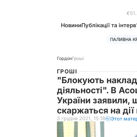
€51
Новини
Публікації та інтерв
ПАЛИВНА К
Гордон
Гроші
ГРОШІ
"Блокують наклад
діяльності". В Асо
України заявили,
скаржаться на дії
3 грудня 2021, 15.18
Этот мате