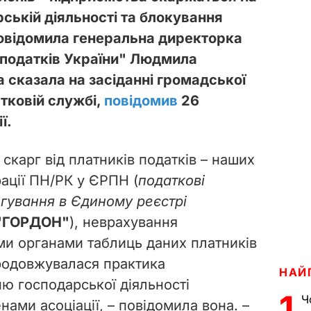
ькій діяльності та блокування
овідомила генеральна директорка
в податків України" Людмила
 сказала на засіданні громадської
тковій службі,
повідомив
26
ї.
скарг від платників податків – наших
ації ПН/РК у ЄРПН (
податкові
гування в Єдиному реєстрі
"ГОРДОН"
), неврахування
и органами таблиць даних платників
родовжувалася практика
НАЙ
ю господарської діяльності
1
Ч
нами асоціації, – повідомила вона. –