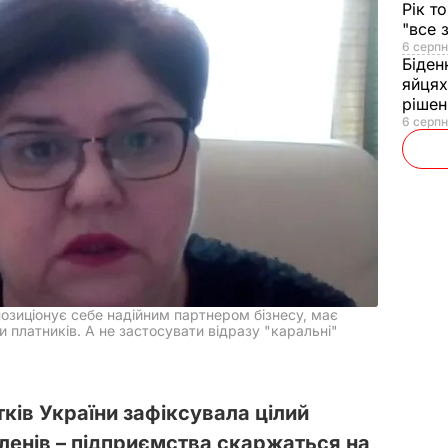
Рік т
"все 
6 серпн
Біден
яйцях
рішен
6 серпн
позиціонує себе надійним партнером бізнесу, має
и платників. А не застосувати відразу "каральні"
тків України зафіксувала цілий
членів – підприємства скаржаться на