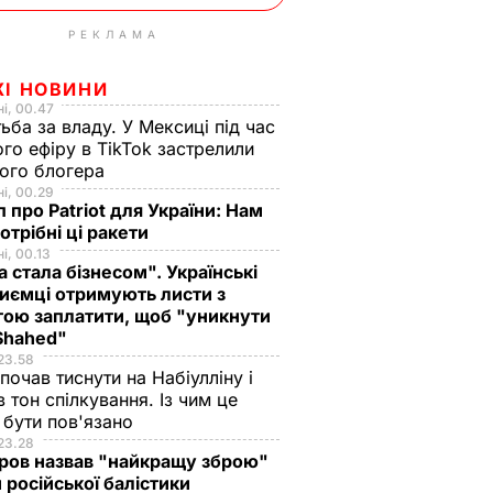
РЕКЛАМА
ЖІ НОВИНИ
і, 00.47
ьба за владу. У Мексиці під час
го ефіру в TikTok застрелили
ого блогера
і, 00.29
 про Patriot для України: Нам
отрібні ці ракети
і, 00.13
а стала бізнесом". Українські
иємці отримують листи з
ою заплатити, щоб "уникнути
 Shahed"
23.58
 почав тиснути на Набіулліну і
в тон спілкування. Із чим це
бути пов'язано
23.28
ров назвав "найкращу зброю"
 російської балістики