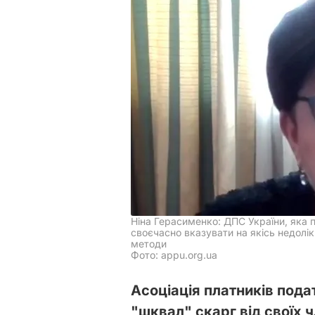
Ніна Герасименко: ДПС України, яка 
своєчасно вказувати на якісь недолік
методи
Фото: appu.org.ua
Асоціація платників пода
"шквал" скарг від своїх 