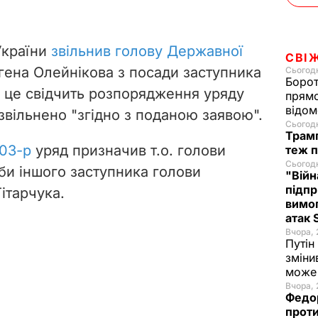
України
звільнив голову Державної
СВІ
ена Олейнікова з посади заступника
Сьогодн
Борот
о це свідчить розпорядження уряду
прямо
відом
звільнено "згідно з поданою заявою".
Сьогодн
Трамп
03-р
уряд призначив т.о. голови
теж п
Сьогодн
и іншого заступника голови
"Війн
підпр
ітарчука.
вимог
атак
Вчора, 
Путін
зміни
може 
Вчора, 
Федо
проти