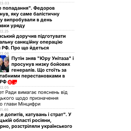
23.03
е попадання". Федоров
нув, яку саме балістичну
у випробували в день
авки уряду
22.25
ський доручив підготувати
альну санкційну операцію
 РФ. Про що йдеться
22.06
Путін зняв "Юру Унітаза" і
просунув низку бойових
генералів. Що стоїть за
табними перестановками в
 РФ
22.05
ет Ради вимагає пояснень від
ького щодо призначення
о глави Мінцифри
21.46
е допитів, катувань і страт". У
аткова
ькій області росіяни,
ть
рно, розстріляли українського
0 млрд