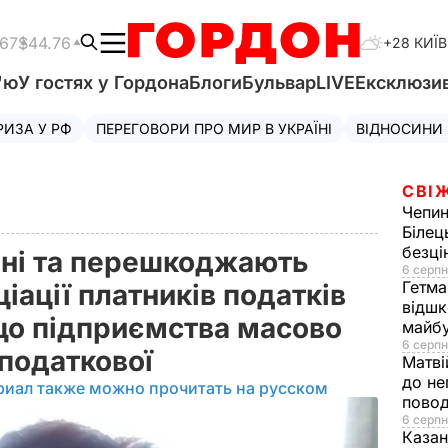
.67
$44.76
+28 КИЇВ
'ю
У гостях у Гордона
Блоги
Бульвар
LIVE
Ексклюзи
РИЗА У РФ
ПЕРЕГОВОРИ ПРО МИР В УКРАЇНІ
ВІДНОСИНИ
СВІ
Чепи
Білец
безц
ні та перешкоджають
6 серпн
Гетма
ціації платників податків
відшк
 що підприємства масово
майбу
6 серпн
 податкової
Матві
до не
риал также можно прочитать на русском
повод
6 серпн
Казан