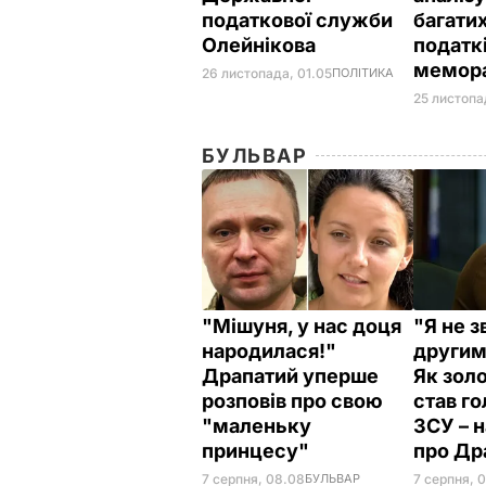
податкової служби
багатих
Олейнікова
податкі
мемор
26 листопада, 01.05
ПОЛІТИКА
25 листопа
БУЛЬВАР
"Мішуня, у нас доця
"Я не з
народилася!"
другим
Драпатий уперше
Як зол
розповів про свою
став г
"маленьку
ЗСУ – 
принцесу"
про Др
7 серпня, 08.08
БУЛЬВАР
7 серпня, 