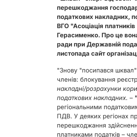
перешкоджання господарс
податкових накладних, п
ВГО "Асоціація платникі
Герасименко. Про це вона
ради при Державній пода
листопада сайт організаці
"Знову "посипався шквал" 
членів: блокування реєстр
накладні/розрахунки кори
податкових накладних.
–
регіональними податковим
ПДВ. У деяких регіонах п
перешкоджання здійсненн
платниками податків – чле