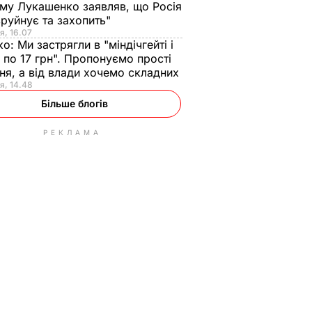
ому Лукашенко заявляв, що Росія
зруйнує та захопить"
я, 16.07
ко:
Ми застрягли в "міндічгейті і
 по 17 грн". Пропонуємо прості
ня, а від влади хочемо складних
я, 14.48
Більше блогів
РЕКЛАМА