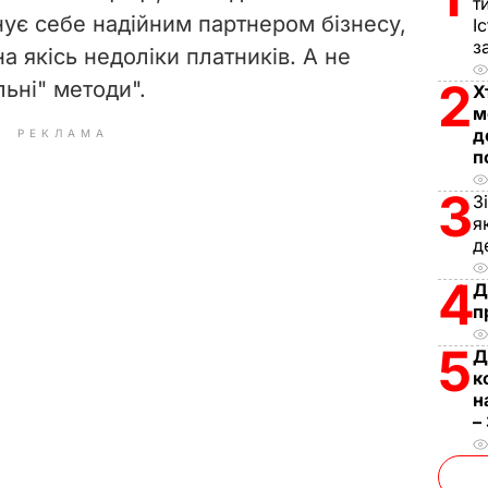
т
нує себе надійним партнером бізнесу,
І
з
а якісь недоліки платників. А не
2
льні" методи".
Х
м
д
РЕКЛАМА
п
3
З
я
д
4
Д
п
5
Д
к
н
–