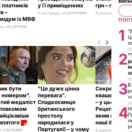
війс
 платників
у її приміщеннях
грн – голова
в –
3 листопада, 14.16
ПОЛІТИКА
21 жовтня, 12.16
ГРОШ
андум із МВФ
ПОП
да, 09.08
ГРОШІ
1
"
Ц
п
2
"
д
і
з
3
В
вик бути
"Це дуже цінна
Секрет пруж
р
 номером".
перевага".
квашених пом
х
отий медаліст
Спадкоємиця
– у цьому лис
4
Н
оловкомом
британського
Рецепт без оц
П
найцікавіше
престолу
яким готувал
п
апатого
народилася у
наші бабусі
р
Португалії – у чому
6 серпня, 23.14
БУЛЬ
07.07
БУЛЬВАР