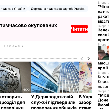
Вчора, 
"Чітк
 податків України
Державна податкова служба України
натяк
ракет
відст
 тимчасово окупованих
Вчора, 
Читати
Зелен
спеці
проти
Вчора, 
РЕКЛАМА
масш
армії
Вчора, 
Коміт
Корец
новог
Вчора, 
"Місц
а створить
У Держподатковій
В Україні под
Донец
дрозділ для
службі підтвердили
заборгованіс
ймові
у поведінки
проведення обшуків
становить 10