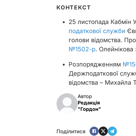
КОНТЕКСТ
25 листопада Кабмін 
податкової служби
Євг
голови відомства. Пр
№1502-р
.
Олейнікова 
Розпорядженням
№15
Держподаткової служб
відомства – Михайла Т
Автор
Редакція
"Гордон"
Поділитися