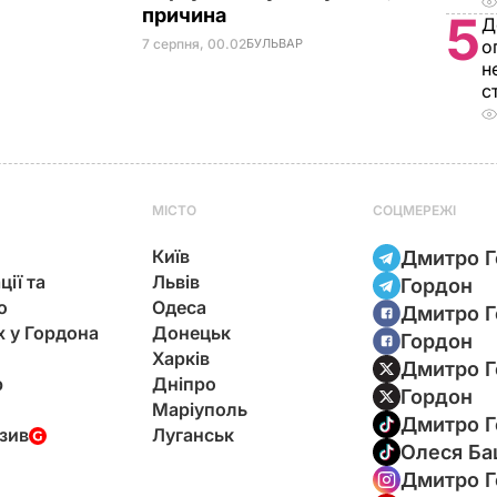
причина
5
Д
о
7 серпня, 00.02
БУЛЬВАР
н
с
МІСТО
СОЦМЕРЕЖІ
Київ
Дмитро Г
ції та
Львів
Гордон
ю
Одеса
Дмитро Г
х у Гордона
Донецьк
Гордон
Харків
Дмитро Г
р
Дніпро
Гордон
Маріуполь
Дмитро Г
зив
Луганськ
Олеся Ба
Дмитро Г