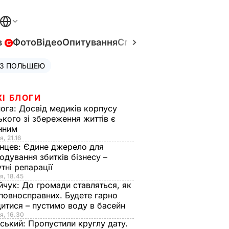
в
Фото
Відео
Опитування
Спецпроєкти
Війна в Укр
 З ПОЛЬЩЕЮ
ЖІ БЛОГИ
нога:
Досвід медиків корпусу
ького зі збереження життів є
інним
я, 21.16
нцев:
Єдине джерело для
одування збитків бізнесу –
тні репарації
я, 18.45
йчук:
До громади ставляться, як
повносправних. Будете гарно
итися – пустимо воду в басейн
я, 16.30
ський:
Пропустили круглу дату.