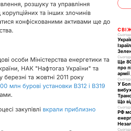
явлення, розшуку та управління
 корупційних та інших злочинів
тися конфіскованими активами ще до
СВІ
ства.
Сьогодн
Украї
Ізраї
Зеле
Сьогодн
дові особи Міністерства енергетики та
Ще 80
про п
країни, НАК "Нафтогаз України" та
армії
 березні та жовтні 2011 року
Сьогодн
У Бол
00 млн
бурові установки
В312 і В319
вибух
ами.
Транс
Що в
Сьогодн
цесі закупівлі
вкрали приблизно
РФ м
енерг
Незал
Сьогодн