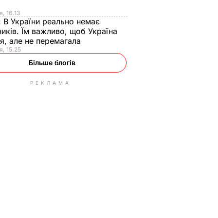
я
я, 16.13
:
В України реально немає
иків. Їм важливо, щоб Україна
я, але не перемагала
я, 15.25
Більше блогів
РЕКЛАМА