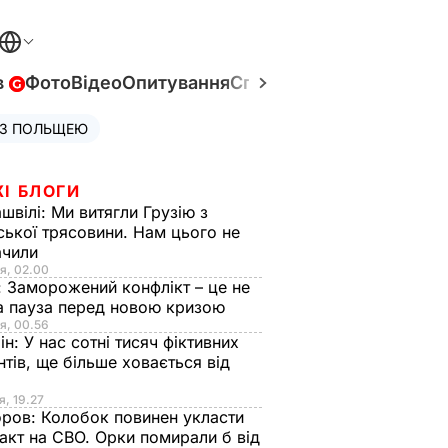
в
Фото
Відео
Опитування
Спецпроєкти
Війна в Укр
 З ПОЛЬЩЕЮ
ЖІ БЛОГИ
швілі:
Ми витягли Грузію з
ської трясовини. Нам цього не
ачили
я, 02.00
:
Заморожений конфлікт – це не
а пауза перед новою кризою
я, 00.56
ін:
У нас сотні тисяч фіктивних
нтів, ще більше ховається від
я, 19.27
оров:
Колобок повинен укласти
акт на СВО. Орки помирали б від