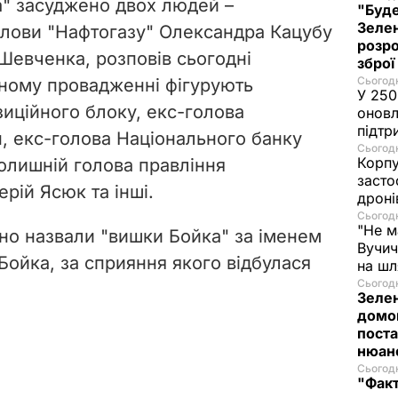
а" засуджено двох людей –
"Буде
Зелен
олови "Нафтогазу" Олександра Кацубу
розро
 Шевченка, розповів сьогодні
зброї
Сьогодн
ьному провадженні фігурують
У 250
зиційного блоку, екс-голова
оновл
підтр
н, екс-голова Національного банку
Сьогодн
Корпу
олишній голова правління
засто
рій Ясюк та інші.
дроні
Сьогодн
"Не м
йно назвали "вишки Бойка" за іменем
Вучич
Бойка, за сприяння якого відбулася
на ш
Сьогодн
Зеле
домо
поста
нюа
Сьогодн
"Фак