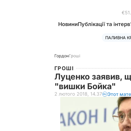
€51
Новини
Публікації та інтерв
ПАЛИВНА К
Гордон
Гроші
ГРОШІ
Луценко заявив, 
"вишки Бойка"
2 лютого 2018, 14.37
Этот мате