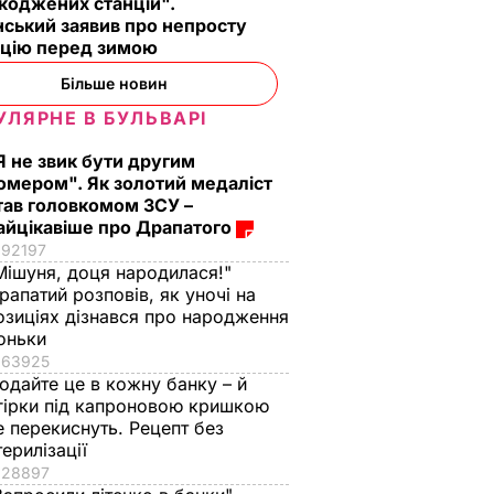
коджених станцій".
ський заявив про непросту
ацію перед зимою
Більше новин
УЛЯРНЕ В БУЛЬВАРІ
Я не звик бути другим
омером". Як золотий медаліст
тав головкомом ЗСУ –
айцікавіше про Драпатого
92197
Мішуня, доця народилася!"
рапатий розповів, як уночі на
озиціях дізнався про народження
оньки
63925
одайте це в кожну банку – й
гірки під капроновою кришкою
е перекиснуть. Рецепт без
терилізації
28897