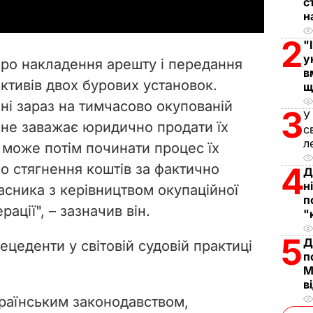
с
y
н
2
V
"
у
ро накладення арешту і передання
в
i
ктивів двох бурових установок.
щ
ні зараз на тимчасово окупованій
d
3
У
е не заважає юридично продати їх
с
e
л
 може потім починати процес їх
о стягнення коштів за фактично
4
o
Д
н
асника з керівництвом окупаційної
п
ації", – зазначив він.
"
5
Д
ецеденти у світовій судовій практиці
п
М
в
українським законодавством,