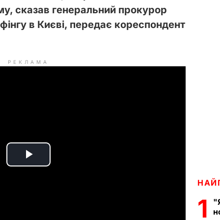
иму, сказав генеральний прокурор
фінгу в Києві, передає кореспондент
РЕКЛАМА
P
НАЙ
l
1
"
a
н