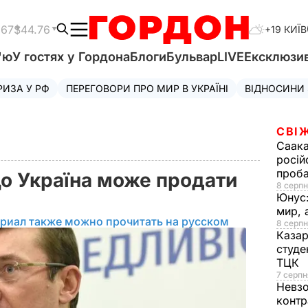
.67
$44.76
+19 КИЇВ
'ю
У гостях у Гордона
Блоги
Бульвар
LIVE
Ексклюзи
РИЗА У РФ
ПЕРЕГОВОРИ ПРО МИР В УКРАЇНІ
ВІДНОСИНИ
СВІ
Саака
росій
проб
що Україна може продати
8 серпн
Юнус
мир, 
риал также можно прочитать на русском
8 серпн
Казар
студе
ТЦК
7 серпн
Невз
контр