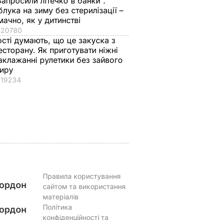
Запросили літечко в банки".
блука на зиму без стерилізації –
мачно, як у дитинстві
вів про
Екссоратник
Як досвідчені
20780
 Путіна
Зеленського
городники обирают
ості думають, що це закуска з
нні
пояснив, чому Трамп
найсолодший кавун
есторану. Як приготувати ніжні
насправді
Сім ознак стиглої й
аклажанні рулетики без зайвого
иру
причепився до
соковитої ягоди
19234
костюма президента
8 серпня, 00.05
БУЛЬВАР
України
8 серпня, 07.07
СВІТ
Правила користування
ордон
сайтом та використання
матеріалів
Політика
ордон
конфіденційності та