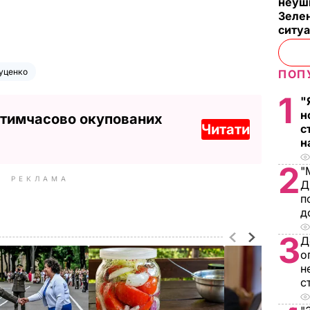
неуш
Зелен
ситу
уценко
ПОП
1
"
н
 тимчасово окупованих
Читати
с
н
2
"
РЕКЛАМА
Д
п
д
3
Д
о
н
с