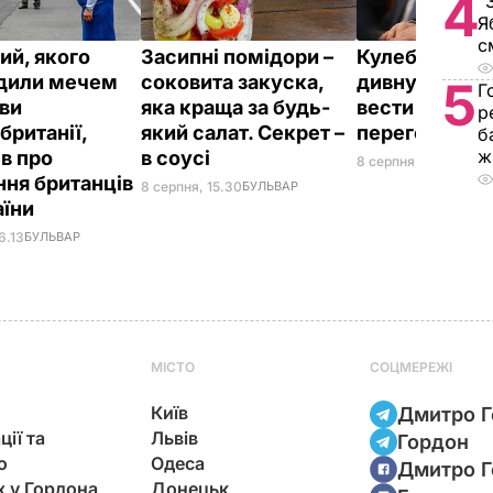
4
"
Я
с
ий, якого
Засипні помідори –
Кулеба розпо
дили мечем
соковита закуска,
дивну манеру
5
Г
ви
яка краща за будь-
вести телефо
р
британії,
який салат. Секрет –
переговори
б
ж
ів про
в соусі
8 серпня, 10.25
СВІТ
ння британців
8 серпня, 15.30
БУЛЬВАР
аїни
6.13
БУЛЬВАР
МІСТО
СОЦМЕРЕЖІ
Київ
Дмитро Г
ції та
Львів
Гордон
ю
Одеса
Дмитро Г
х у Гордона
Донецьк