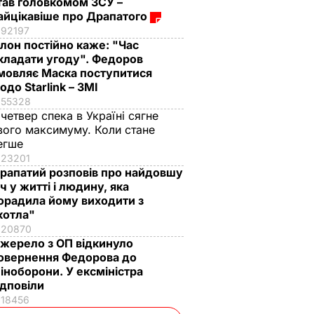
тав головкомом ЗСУ –
айцікавіше про Драпатого
92197
Ілон постійно каже: "Час
кладати угоду". Федоров
мовляє Маска поступитися
одо Starlink – ЗМІ
55328
 четвер спека в Україні сягне
вого максимуму. Коли стане
егше
23201
рапатий розповів про найдовшу
іч у житті і людину, яка
орадила йому виходити з
котла"
20870
жерело з ОП відкинуло
овернення Федорова до
іноборони. У ексміністра
ідповіли
18456