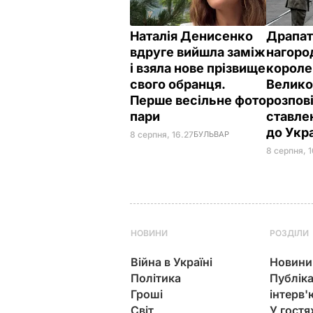
Наталія Денисенко
Драпат
вдруге вийшла заміж
нагоро
і взяла нове прізвище
короле
свого обранця.
Велико
Перше весільне фото
розпов
пари
ставле
до Укр
8 серпня, 16.27
БУЛЬВАР
8 серпня, 1
НОВИНИ
РОЗДІЛИ
Війна в Україні
Новини
Політика
Публіка
Гроші
інтерв'
Світ
У гостя