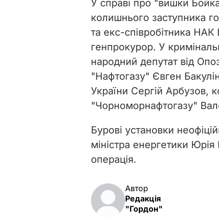
У справі про "вишки Бойк
колишнього заступника г
та екс-співробітника НАК
генпрокурор. У кримінал
народний депутат від Опо
"Нафтогазу" Євген Бакулі
України Сергій Арбузов,
к
"Чорноморнафтогазу" Вале
Бурові установки неофіці
міністра енергетики Юрія 
операція.
Автор
Редакція
"Гордон"