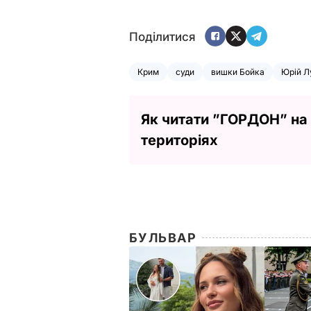
Поділитися
Крим
суди
вишки Бойка
Юрій Л
Як читати ”ГОРДОН” на
територіях
БУЛЬВАР