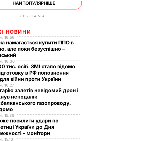
НАЙПОПУЛЯРНІШЕ
РЕКЛАМА
ЖІ НОВИНИ
і, 16.56
на намагається купити ППО в
лю, але поки безуспішно –
нський
і, 16.30
0 тис. осіб. ЗМІ стало відомо
ідготовку в РФ поповнення
 для війни проти України
і, 16.27
гарію залетів невідомий дрон і
нув неподалік
балканського газопроводу.
ідомо
і, 15.38
оже посилити удари по
етиці України до Дня
ежності – монітори
і, 15.13