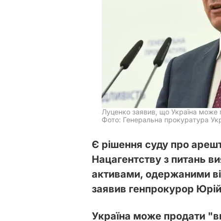
Луценко заявив, що Україна може 
Фото: Генеральна прокуратура Укр
Є рішення суду про арешт
Нацагентству з питань ви
активами, одержаними від
заявив генпрокурор Юрій
Україна може продати "ви