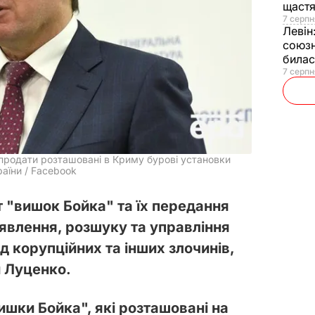
щаст
7 серпн
Левін
союзн
билас
7 серпн
продати розташовані в Криму бурові установки
аїни / Facebook
 "вишок Бойка" та їх передання
явлення, розшуку та управління
 корупційних та інших злочинів,
 Луценко.
шки Бойка", які розташовані на