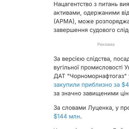
Нацагентство з питань ви
активами, одержаними від
(АРМА), може розпоряджа
завершення судового слід
За версією слідства, поса
вугільної промисловості У
ДАТ "Чорноморнафтогаз" у
закупили приблизно за
$4
за значно завищеними цін
За словами Луценка, у про
$144 млн
.