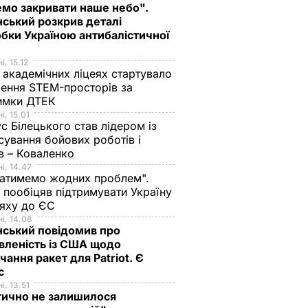
мо закривати наше небо".
ський розкрив деталі
бки Україною антибалістичної
і, 15.12
 академічних ліцеях стартувало
ення STEM-просторів за
имки ДТЕК​
і, 15.01
с Білецького став лідером із
сування бойових роботів і
в – Коваленко
і, 14.47
атимемо жодних проблем".
 пообіцяв підтримувати Україну
ляху до ЄС
і, 14.08
нський повідомив про
вленість із США щодо
чання ракет для Patriot. Є
нс
і, 13.51
тично не залишилося