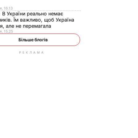
я
я, 16.13
:
В України реально немає
иків. Їм важливо, щоб Україна
я, але не перемагала
я, 15.25
Більше блогів
РЕКЛАМА