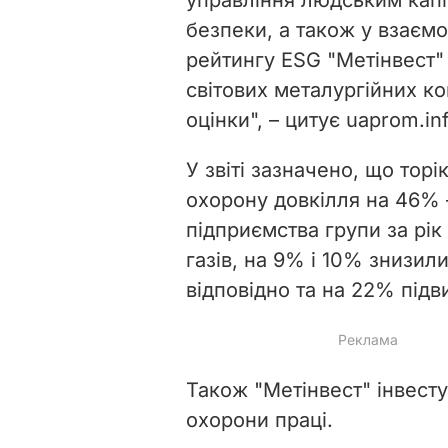
безпеки, а також у взаємо
рейтингу ESG "Метінвест" 
світових металургійних к
оцінки", – цитує uaprom.i
У звіті зазначено, що торі
охорону довкілля на 46% 
підприємства групи за рі
газів, на 9% і 10% знизил
відповідно та на 22% під
Також "Метінвест" інвестув
охорони праці.