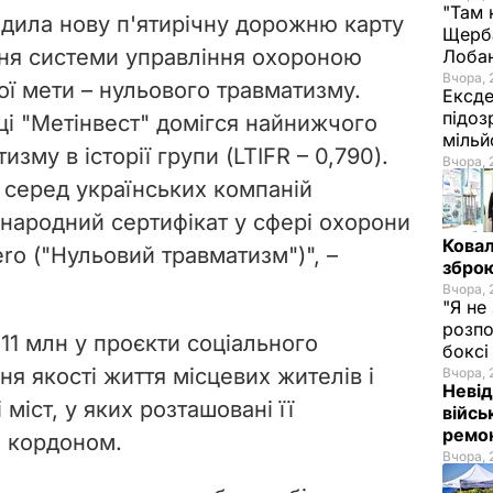
"Там 
адила нову п'ятирічну дорожню карту
Щерба
ня системи управління охороною
Лоба
Вчора, 
ої мети – нульового травматизму.
Ексде
підоз
ці "Метінвест" домігся найнижчого
мільй
изму в історії групи (LTIFR
–
0,790).
Вчора, 
 серед українських компаній
народний сертифікат у сфері охорони
Ковал
ero ("Нульовий травматизм")", –
зброю
Вчора, 
"Я не
розпо
11 млн у проєкти соціального
бокс
я якості життя місцевих жителів і
Вчора, 
Невід
міст, у яких розташовані її
війсь
ремон
за кордоном.
Вчора, 