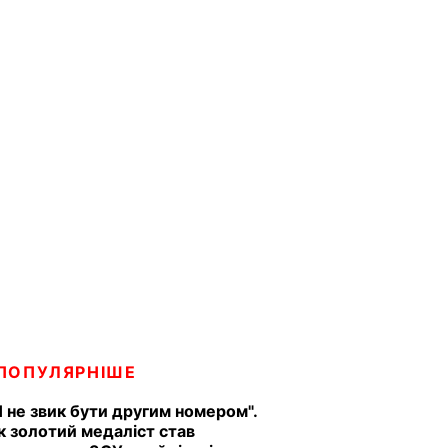
ПОПУЛЯРНІШЕ
Я не звик бути другим номером".
к золотий медаліст став