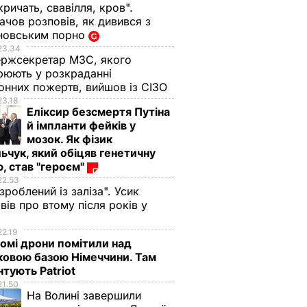
кричать, свавілля, кров".
чов розповів, як дивився з
новським порно
23.34
ржсекретар МЗС, якого
рюють у розкраданні
онних пожертв, вийшов із СІЗО
23.18
Еліксир безсмертя Путіна
й імпланти фейків у
мозок. Як фізик
ьчук, який обіцяв генетичну
, став "героєм"
22.53
 зроблений із заліза". Усик
вів про втому після років у
і
22.19
омі дрони помітили над
ковою базою Німеччини. Там
тують Patriot
21.50
На Волині завершили