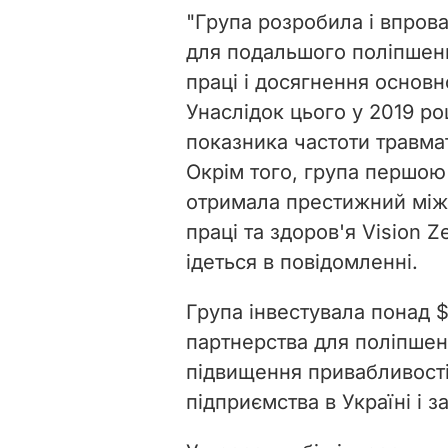
"Група розробила і впров
для подальшого поліпшен
праці і досягнення основн
Унаслідок цього у 2019 ро
показника частоти травмат
Окрім того, група першою
отримала престижний між
праці та здоров'я Vision Z
ідеться в повідомленні.
Група інвестувала понад $
партнерства для поліпшенн
підвищення привабливості 
підприємства в Україні і 