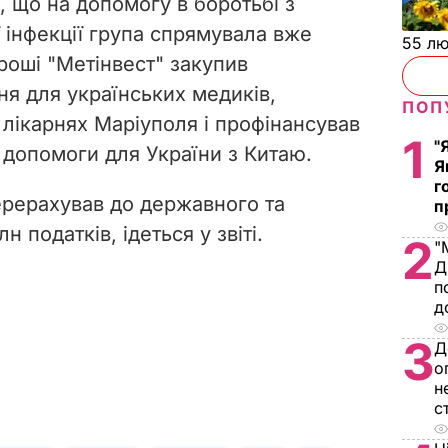
, що на допомогу в боротьбі з
 інфекції група спрямувала вже
55 л
роші "Метінвест" закупив
я для українських медиків,
ПОП
 лікарнях Маріуполя і профінансував
1
"
 допомоги для України з Китаю.
Я
г
перерахував до державного та
п
 податків, ідеться у звіті.
2
"
Д
п
д
3
Д
о
н
с