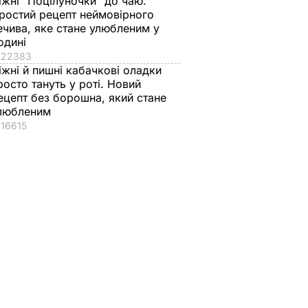
іжні "Поцілуночки" до чаю.
ростий рецепт неймовірного
ечива, яке стане улюбленим у
одині
22383
іжні й пишні кабачкові оладки
росто тануть у роті. Новий
ецепт без борошна, який стане
любленим
16615
бна
теми
 –