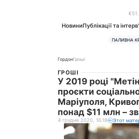
€51
Новини
Публікації та інтерв
ПАЛИВНА К
Гордон
Гроші
ГРОШІ
У 2019 році "Меті
проєкти соціальн
Маріуполя, Криво
понад $11 млн – зв
4 грудня 2020, 16.18
Этот мате