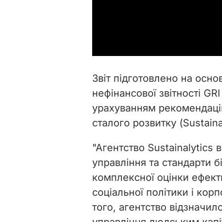
Звіт підготовлено на осно
нефінансової звітності GRI 
урахуванням рекомендацій 
сталого розвитку (Sustaina
"Агентство Sustainalytics
управління та стандарти б
комплексної оцінки ефектив
соціальної політики і кор
того, агентство відзначило
управління людським капі