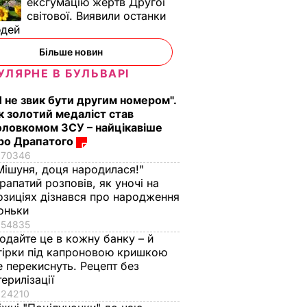
ексгумацію жертв Другої
світової. Виявили останки
юдей
Більше новин
УЛЯРНЕ В БУЛЬВАРІ
Я не звик бути другим номером".
к золотий медаліст став
оловкомом ЗСУ – найцікавіше
ро Драпатого
70346
Мішуня, доця народилася!"
рапатий розповів, як уночі на
озиціях дізнався про народження
оньки
54835
одайте це в кожну банку – й
гірки під капроновою кришкою
е перекиснуть. Рецепт без
терилізації
24210