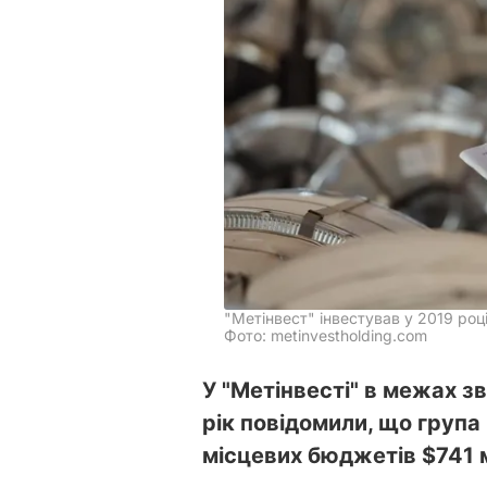
"Метінвест" інвестував у 2019 році
Фото: metinvestholding.com
У "Метінвесті" в межах з
рік повідомили, що груп
місцевих бюджетів $741 м