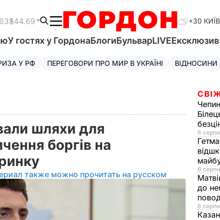
.63
$44.69
+30 КИЇВ
'ю
У гостях у Гордона
Блоги
Бульвар
LIVE
Ексклюзи
РИЗА У РФ
ПЕРЕГОВОРИ ПРО МИР В УКРАЇНІ
ВІДНОСИНИ
СВІЖ
Чепи
Білец
безц
вали шляхи для
6 серпн
Гетма
чення боргів на
відшк
 ринку
майбу
6 серпн
ериал также можно прочитать на русском
Матві
до не
повод
6 серпн
Казан