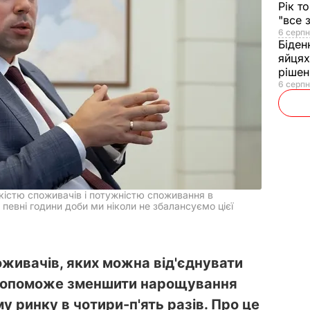
Рік т
"все 
6 серпн
Біден
яйцях
рішен
6 серпн
кістю споживачів і потужністю споживання в
евні години доби ми ніколи не збалансуємо цієї
живачів, яких можна від'єднувати
 допоможе зменшити нарощування
у ринку в чотири-п'ять разів. Про це