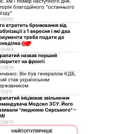
ис. км і помер наступного дня.
сторія благодійного "останнього
аїзду"
45093
то втратить бронювання від
обілізації з 1 вересня і які два
окументи треба подати до
онеділка
35464
рапатий назвав перший
ріоритет на фронті
33879
інченко:
Він був генералом КДБ,
кий став українським
ержавником
33217
рапатий ініціював звільнення
омандувача Медсил ЗСУ. Його
азивали "людиною Сирського" –
МІ
29870
НАЙПОПУЛЯРНІШЕ