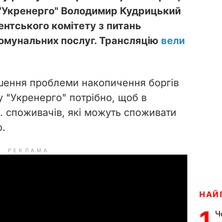
 "Укренерго" Володимир Кудрицький
ентського комітету з питань
омунальних послуг. Трансляцію
вели
ішення проблеми накопичення боргів
 "Укренерго" потрібно, щоб в
с. споживачів, які можуть споживати
о.
РЕКЛАМА
НАЙ
1
Ч