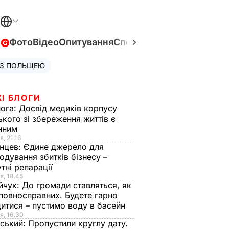
в
Фото
Відео
Опитування
Спецпроєкти
Війна в Укра
 З ПОЛЬЩЕЮ
І БЛОГИ
нога:
Досвід медиків корпусу
ького зі збереження життів є
інним
я, 21.16
нцев:
Єдине джерело для
одування збитків бізнесу –
тні репарації
я, 18.45
йчук:
До громади ставляться, як
повносправних. Будете гарно
итися – пустимо воду в басейн
я, 16.30
ський:
Пропустили круглу дату.