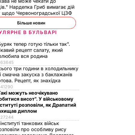
ава не може чекати до
ів." Нардепка Гриб вимагає дій
у щодо Червоноградської ЦЗФ
Більше новин
УЛЯРНЕ В БУЛЬВАРІ
Буряк тепер готую тільки так".
ікавий рецепт салату, який
олюбила вся родина
63645
сього три години в холодильнику
 і смачна закуска з баклажанів
отова. Рецепт, як знахідка
41290
Такі можуть неочікувано
обитися висот". У військовому
нституті розповіли, як Драпатий
ахищав диплом
27244
 інституті танкових військ
озповіли про особливу рису