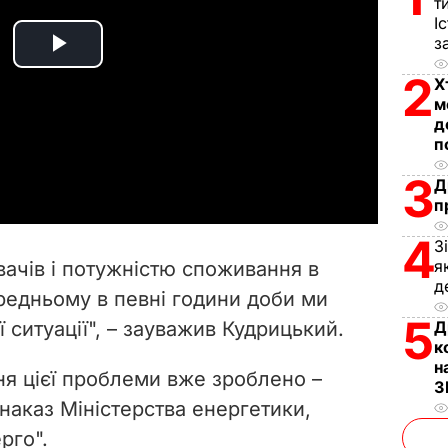
т
І
з
P
2
Х
м
l
д
п
a
3
Д
y
п
V
4
З
я
вачів і потужністю споживання в
i
д
редньому в певні години доби ми
5
ї ситуації", – зауважив Кудрицький.
Д
d
к
н
e
я цієї проблеми вже зроблено –
З
наказ Міністерства енергетики,
o
рго".