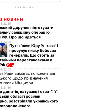
РЕКЛАМА
ЖІ НОВИНИ
і, 22.25
ський доручив підготувати
альну санкційну операцію
 РФ. Про що йдеться
і, 22.06
Путін "зняв Юру Унітаза" і
просунув низку бойових
генералів. Що стоїть за
табними перестановками в
 РФ
і, 22.05
ет Ради вимагає пояснень від
ького щодо призначення
о глави Мінцифри
і, 21.46
е допитів, катувань і страт". У
ькій області росіяни,
рно, розстріляли українського
ьковополоненого