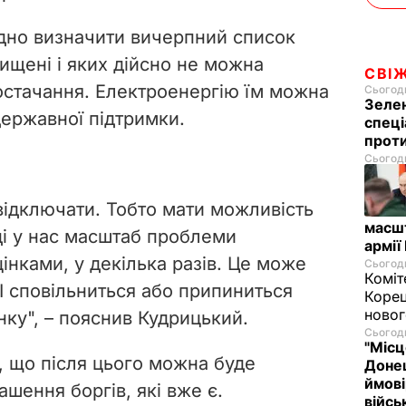
ідно визначити вичерпний список
хищені і яких дійсно не можна
СВІ
постачання. Електроенергію їм можна
Сьогодн
Зелен
ержавної підтримки.
спеці
проти
Сьогодн
 відключати. Тобто мати можливість
масш
ді у нас масштаб проблеми
армії
інками, у декілька разів. Це може
Сьогодн
Коміт
. І сповільниться або припиниться
Корец
новог
нку", – пояснив Кудрицький.
Сьогодн
"Місц
, що після цього можна буде
Донец
ймові
шення боргів, які вже є.
війс