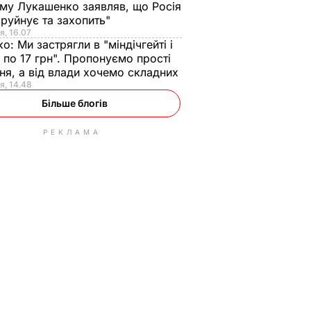
ому Лукашенко заявляв, що Росія
зруйнує та захопить"
я, 16.07
ко:
Ми застрягли в "міндічгейті і
 по 17 грн". Пропонуємо прості
ня, а від влади хочемо складних
я, 14.48
Більше блогів
РЕКЛАМА