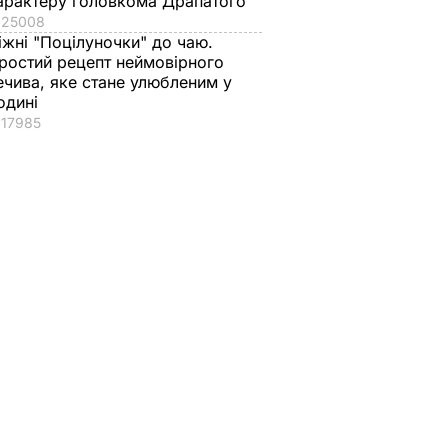
арактеру головкома Драпатого
25008
іжні "Поцілуночки" до чаю.
ростий рецепт неймовірного
ечива, яке стане улюбленим у
одині
17985