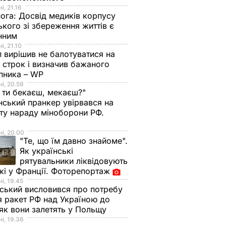
і, 21.16
нога:
Досвід медиків корпусу
ького зі збереження життів є
інним
і, 21.10
 вирішив не балотуватися на
й строк і визначив бажаного
пника – WP
і, 20.59
 ти бекаєш, мекаєш?"
нський пранкер увірвався на
ту нараду міноборони РФ.
о
і, 20.00
"Те, що їм давно знайоме".
Як українські
рятувальники ліквідовують
і у Франції. Фоторепортаж
і, 19.45
ський висловився про потребу
я ракет РФ над Україною до
 як вони залетять у Польщу
і, 19.36