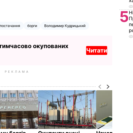
х
5
Н
П
п
постачання
борги
Володимир Кудрицький
р
 тимчасово окупованих
Читати
РЕКЛАМА