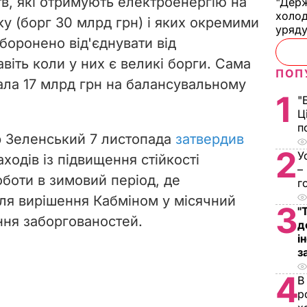
тв, які отримують електроенергію на
"Держ
холод
у (борг 30 млрд грн) і яких окремими
уряд
оронено від'єднувати від
віть коли у них є великі борги. Сама
ПОП
ала 17 млрд грн на балансувальному
1
"
Ц
п
 Зеленський 7 листопада
затвердив
2
У
ходів із підвищення стійкості
–
оботи в зимовий період, де
г
ля вирішення Кабміном у місячний
3
"
ння заборгованостей.
д
і
з
4
В
р