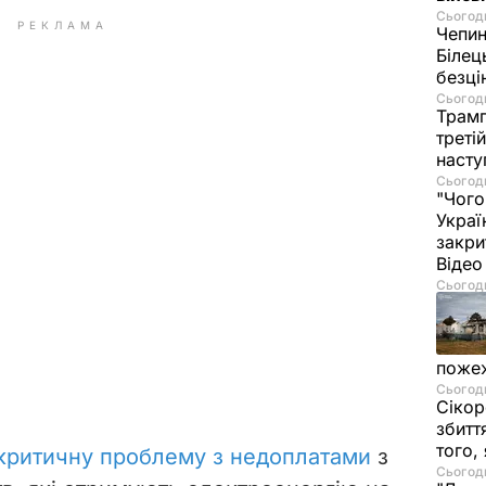
Сьогодн
РЕКЛАМА
Чепи
Білец
безц
Сьогодн
Трамп
треті
насту
Сьогодн
"Чого
Украї
закри
Віде
Сьогодн
пожеж
Сьогодн
Сікор
збитт
того,
критичну проблему з недоплатами
з
Сьогодн