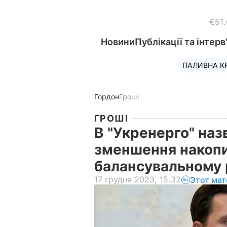
€51
Новини
Публікації та інтерв
ПАЛИВНА К
Гордон
Гроші
ГРОШІ
В "Укренерго" наз
зменшення накопи
балансувальному
17 грудня 2023, 15.32
Этот мат