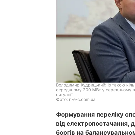
Володимир Кудрицький: Із такою кіль
середньому 200 МВт у середньому в п
ситуації
Фото: n-e-c.com.ua
Формування переліку спо
від електропостачання,
боргів на балансувальном