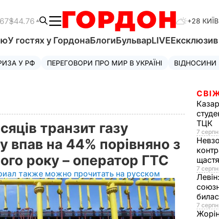
.67
$44.76
+28 КИЇВ
'ю
У гостях у Гордона
Блоги
Бульвар
LIVE
Ексклюзи
РИЗА У РФ
ПЕРЕГОВОРИ ПРО МИР В УКРАЇНІ
ВІДНОСИНИ
СВІЖ
Казар
студе
ТЦК
яців транзит газу
7 серпн
Невз
у впав на 44% порівняно з
контр
ого року – оператор ГТС
щаст
7 серпн
риал также можно прочитать на русском
Левін
союзн
билас
7 серпн
Жорі