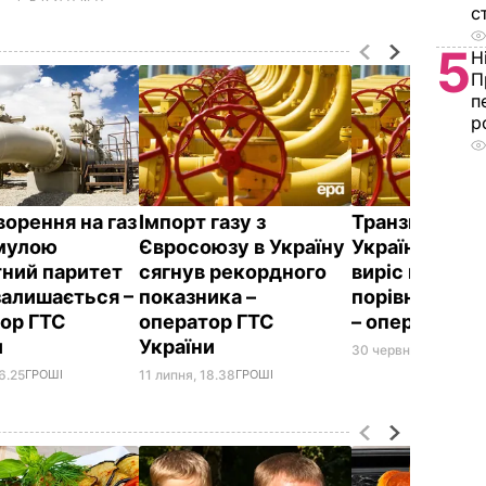
с
5
Н
П
п
р
ворення на газ
Імпорт газу з
Транзит газу 
мулою
Євросоюзу в Україну
Україну в чер
тний паритет
сягнув рекордного
виріс на 50%
залишається –
показника –
порівняно із 
ор ГТС
оператор ГТС
– оператор Г
и
України
30 червня, 21.25
ГРО
6.25
ГРОШІ
11 липня, 18.38
ГРОШІ