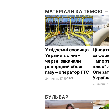
МАТЕРІАЛИ ЗА ТЕМОЮ
У підземні сховища
Ціноут
України в січні –
за фор
червні закачали
"імпор
рекордний обсяг
плюс" 
газу – оператор ГТС
Операт
Україн
24 липня, 17.59
ГРОШІ
23 липня, 1
БУЛЬВАР