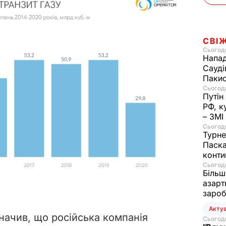
СВІ
Сьогодн
Напад
Сауді
Пакис
Сьогодн
Путін
РФ, к
– ЗМІ
Сьогодн
Турне
Паска
конти
Сьогодн
Більш
азарт
зароб
Акту
начив, що російська компанія
Сьогодн