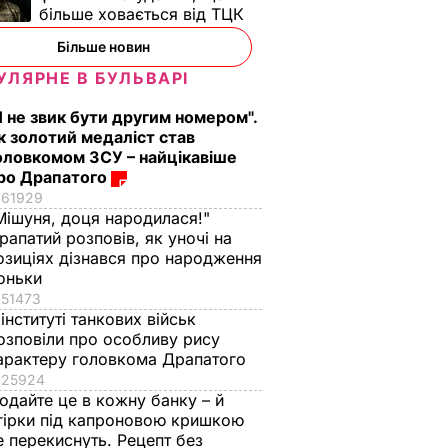
більше ховається від ТЦК
Більше новин
УЛЯРНЕ В БУЛЬВАРІ
Я не звик бути другим номером".
к золотий медаліст став
оловкомом ЗСУ – найцікавіше
ро Драпатого
61929
Мішуня, доця народилася!"
рапатий розповів, як уночі на
озиціях дізнався про народження
оньки
51473
 інституті танкових військ
озповіли про особливу рису
арактеру головкома Драпатого
25924
одайте це в кожну банку – й
гірки під капроновою кришкою
е перекиснуть. Рецепт без