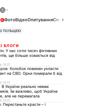
в
Фото
Відео
Опитування
Спецпроєкти
Війна в Укра
 З ПОЛЬЩЕЮ
І БЛОГИ
ін:
У нас сотні тисяч фіктивних
нтів, ще більше ховається від
я, 19.27
оров:
Колобок повинен укласти
акт на СВО. Орки помирали б від
я
я, 16.13
:
В України реально немає
иків. Їм важливо, щоб Україна
я, але не перемагала
я, 15.25
н:
Перестаньте красти – і