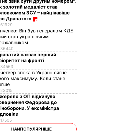
Я не звик бути другим номером".
к золотий медаліст став
оловкомом ЗСУ – найцікавіше
ро Драпатого
61929
інченко:
Він був генералом КДБ,
кий став українським
ержавником
36440
рапатий назвав перший
ріоритет на фронті
34563
 четвер спека в Україні сягне
вого максимуму. Коли стане
егше
23015
жерело з ОП відкинуло
овернення Федорова до
іноборони. У ексміністра
ідповіли
17505
НАЙПОПУЛЯРНІШЕ