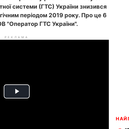
ної системи (ГТС) України знизився
гічним періодом 2019 року. Про це 6
В "Оператор ГТС України".
РЕКЛАМА
P
l
НАЙ
a