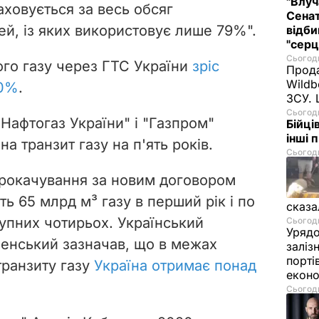
"Влуч
аховується за весь обсяг
Сенат
й, із яких використовує лише 79%
".
відби
"серц
Сьогодн
ого газу через ГТС України
зріс
Прода
Wildb
50%
.
ЗСУ. 
Сьогодн
Нафтогаз України" і "Газпром"
Бійці
інші 
на транзит газу на п'ять років.
Сьогодн
прокачування за новим договором
ть 65 млрд м³ газу в перший рік і по
сказа
упних чотирьох. Український
Сьогодн
Урядо
енський зазначав, що в межах
заліз
порті
 транзиту газу
Україна отримає понад
екон
Сьогодн