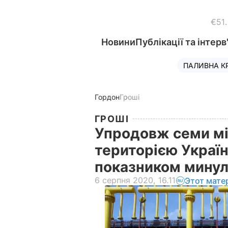
€51
Новини
Публікації та інтерв
ПАЛИВНА К
Гордон
Гроші
ГРОШІ
Упродовж семи міс
територією Україн
показником минул
6 серпня 2020, 16.11
Этот мате