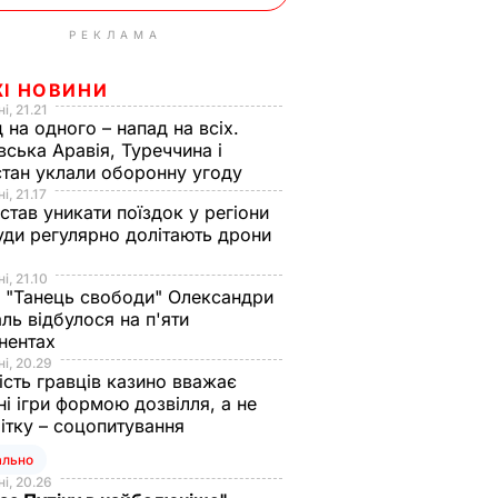
РЕКЛАМА
ЖІ НОВИНИ
і, 21.21
 на одного – напад на всіх.
вська Аравія, Туреччина і
тан уклали оборонну угоду
і, 21.17
 став уникати поїздок у регіони
уди регулярно долітають дрони
і, 21.10
 "Танець свободи" Олександри
ль відбулося на п'яти
нентах
і, 20.29
ість гравців казино вважає
ні ігри формою дозвілля, а не
ітку – соцопитування
ально
і, 20.26