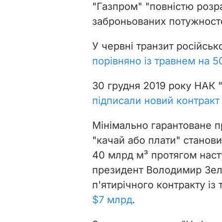
"Газпром" "
повністю розр
заброньованих потужносте
У червні транзит російськ
порівняно із травнем на 
30 грудня 2019 року НАК "
підписали новий контракт
Мінімально гарантоване 
"качай або плати" станови
40 млрд м³ протягом наст
президент Володимир Зел
п'ятирічного контракту із
$7 млрд
.