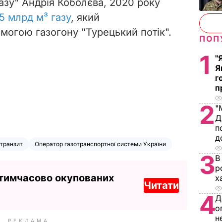
азу" Андрія Коболєва, 2020 року
15 млрд м³ газу
, який
могою газогону "Турецький потік".
ПОП
1
"
Я
г
п
2
"
Д
п
д
транзит
Оператор газотранспортної системи України
3
В
р
 тимчасово окупованих
х
Читати
4
Д
о
н
РЕКЛАМА