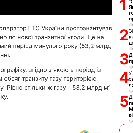
1
"
y
Я
г
п
V
 оператор ГТС України протранзитував
2
З
i
но до нової транзитної угоди. Це на
я
д
мий період минулого року (53,2 млрд
d
3
нні.
Д
e
п
графіку, згідно з якою в період із
4
o
У
м обсяг транзиту газу територією
с
л
у. Рівно стільки ж газу – 53,2 млрд м³
5
ку.
Д
п
М
в