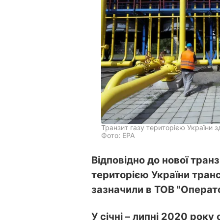
Транзит газу територією України 
Фото: ЕРА
Відповідно до нової транзи
територією України транс
зазначили в ТОВ "Операто
У січні – липні 2020 року