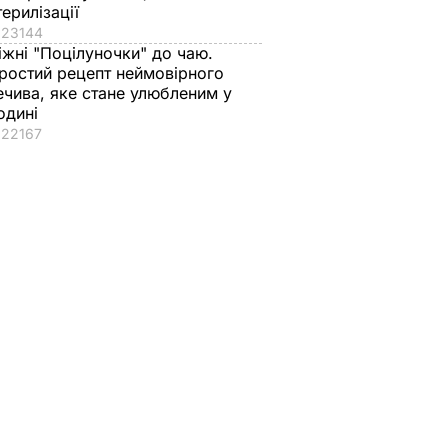
терилізації
23144
іжні "Поцілуночки" до чаю.
ростий рецепт неймовірного
ечива, яке стане улюбленим у
одині
22167
через
вні
травнем
ТС
ШІ