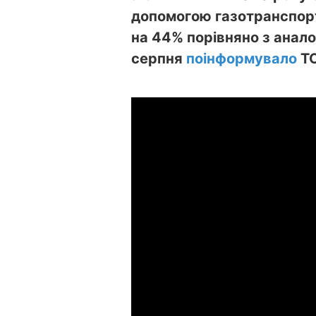
допомогою газотранспорт
на 44% порівняно з анало
серпня
поінформувало
ТО