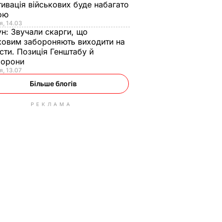
ивація військових буде набагато
ою
я, 14.03
ун:
Звучали скарги, що
ковим забороняють виходити на
сти. Позиція Генштабу й
борони
я, 13.07
Більше блогів
РЕКЛАМА