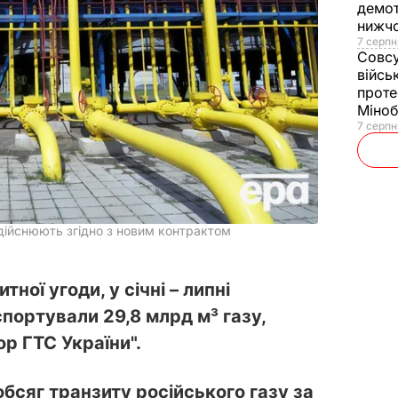
демот
нижч
7 серпн
Совс
війсь
проте
Міно
7 серпн
здійснюють згідно з новим контрактом
тної угоди, у січні – липні
портували 29,8 млрд м³ газу,
р ГТС України".
 обсяг транзиту російського газу за