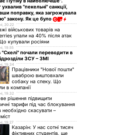
ає Путіну в найболючіше".
 ухвалив "пекельні" санкції,
вши поправку, яка загрожувала
ю" закону. Як це було
і, 20.22
жі військових товарів на
erries упали на 40% після атак
Що купували росіяни
і, 19.55
в "Скелі" почали переводити в
підрозділи ЗСУ – ЗМІ
і, 19.34
Працівники "Нової пошти"
шваброю виштовхали
собаку на спеку. Що
ли в компанії
і, 19.32
ве рішення підвищити
ничні тарифи під час блокування
в необхідно скасувати –
оміст
і, 19.27
Казарін:
У нас сотні тисяч
фіктивних студентів, ще