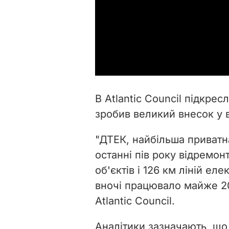
В Atlantic Council підкре
зробив великий внесок у 
"ДТЕК, найбільша приватн
останні пів року відремо
об'єктів і 126 км ліній ел
вночі працювало майже 20
Atlantic Council.
Аналітики зазначають, що 