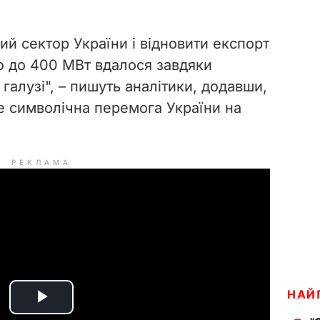
ий сектор України і відновити експорт
ю до 400 МВт вдалося завдяки
галузі", – пишуть аналітики, додавши,
це символічна перемога України на
РЕКЛАМА
НАЙ
P