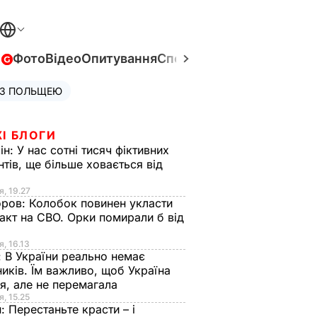
в
Фото
Відео
Опитування
Спецпроєкти
Війна в Укра
 З ПОЛЬЩЕЮ
І БЛОГИ
ін:
У нас сотні тисяч фіктивних
нтів, ще більше ховається від
я, 19.27
оров:
Колобок повинен укласти
акт на СВО. Орки помирали б від
я
я, 16.13
:
В України реально немає
иків. Їм важливо, щоб Україна
я, але не перемагала
я, 15.25
н:
Перестаньте красти – і