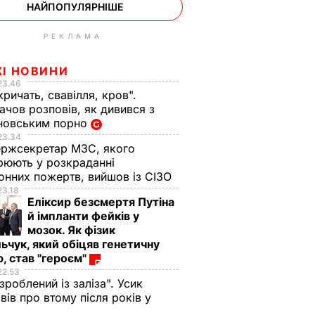
НАЙПОПУЛЯРНІШЕ
РЕКЛАМА
ЖІ НОВИНИ
23.46
кричать, свавілля, кров".
чов розповів, як дивився з
новським порно
23.34
ржсекретар МЗС, якого
рюють у розкраданні
онних пожертв, вийшов із СІЗО
23.18
Еліксир безсмертя Путіна
й імпланти фейків у
мозок. Як фізик
ьчук, який обіцяв генетичну
, став "героєм"
22.53
 зроблений із заліза". Усик
вів про втому після років у
і