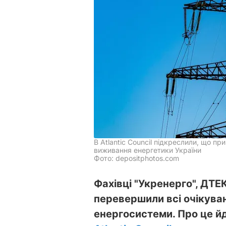
В Atlantic Council підкреслили, що п
виживання енергетики України
Фото: depositphotos.com
Фахівці "Укренерго", ДТЕ
перевершили всі очікуван
енергосистеми. Про це йд