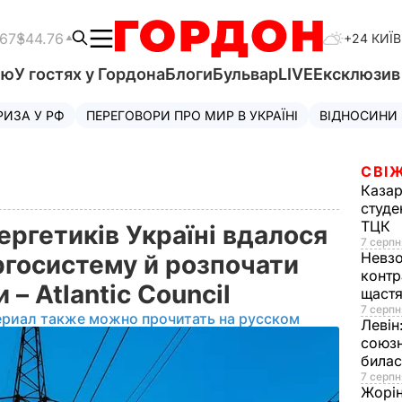
.67
$44.76
+24 КИЇВ
'ю
У гостях у Гордона
Блоги
Бульвар
LIVE
Ексклюзи
РИЗА У РФ
ПЕРЕГОВОРИ ПРО МИР В УКРАЇНІ
ВІДНОСИНИ
СВІЖ
Казар
студе
ТЦК
ергетиків Україні вдалося
7 серпн
Невз
ргосистему й розпочати
контр
 – Atlantic Council
щаст
7 серпн
ериал также можно прочитать на русском
Левін
союзн
билас
7 серпн
Жорі