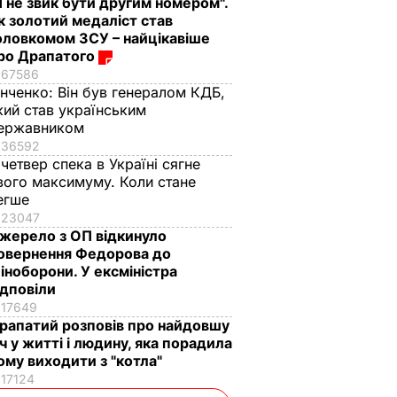
Я не звик бути другим номером".
к золотий медаліст став
оловкомом ЗСУ – найцікавіше
ро Драпатого
67586
інченко:
Він був генералом КДБ,
кий став українським
ержавником
36592
 четвер спека в Україні сягне
вого максимуму. Коли стане
егше
23047
жерело з ОП відкинуло
овернення Федорова до
іноборони. У ексміністра
ідповіли
17649
рапатий розповів про найдовшу
іч у житті і людину, яка порадила
ому виходити з "котла"
17124