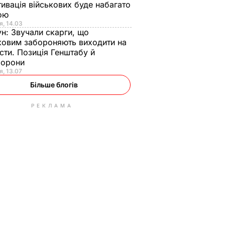
ивація військових буде набагато
ою
я, 14.03
ун:
Звучали скарги, що
ковим забороняють виходити на
сти. Позиція Генштабу й
борони
я, 13.07
Більше блогів
РЕКЛАМА