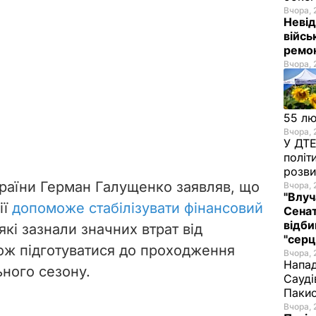
Вчора, 
Невід
війсь
ремон
Вчора, 
55 л
Вчора, 
У ДТЕ
політ
розви
країни Герман Галущенко заявляв, що
Вчора, 
"Влуч
ії
допоможе стабілізувати фінансовий
Сенат
відби
кі зазнали значних втрат від
"серц
кож підготуватися до проходження
Вчора, 
Напад
ного сезону.
Сауді
Пакис
Вчора, 