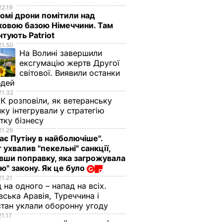
22.19
омі дрони помітили над
ковою базою Німеччини. Там
тують Patriot
21.50
На Волині завершили
ексгумацію жертв Другої
світової. Виявили останки
юдей
21.32
К розповіли, як ветеранську
ику інтегрували у стратегію
тку бізнесу
21.26
ає Путіну в найболючіше".
 ухвалив "пекельні" санкції,
вши поправку, яка загрожувала
ю" закону. Як це було
21.21
 на одного – напад на всіх.
вська Аравія, Туреччина і
тан уклали оборонну угоду
21.17