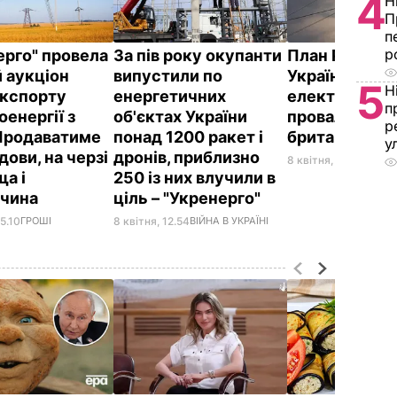
4
Н
П
п
р
ерго" провела
За пів року окупанти
План РФ зал
 аукціон
випустили по
Україну взим
5
Н
кспорту
енергетичних
електрики
п
енергії з
об'єктах України
провалився –
р
 Продаватиме
понад 1200 ракет і
британська р
у
ови, на черзі
дронів, приблизно
8 квітня, 09.27
ВІЙНА 
ща і
250 із них влучили в
ччина
ціль – "Укренерго"
15.10
ГРОШІ
8 квітня, 12.54
ВІЙНА В УКРАЇНІ