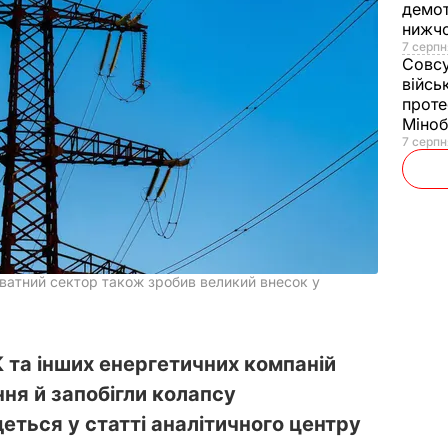
демот
нижч
7 серпн
Совс
війсь
проте
Міно
7 серпн
риватний сектор також зробив великий внесок у
К та інших енергетичних компаній
ня й запобігли колапсу
еться у статті аналітичного центру