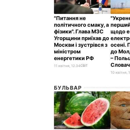
"Питання не
"Укрен
політичного смаку, а
перший
фізики". Глава МЗС
щодо е
Угорщини приїхав до
електро
Москви і зустрівся з
осені.
міністром
до Молд
енергетики РФ
– Поль
Слова
11 квітня, 12.34
СВІТ
10 квітня, 
БУЛЬВАР