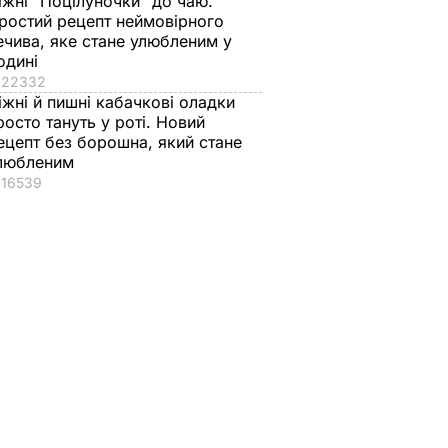
іжні "Поцілуночки" до чаю.
ростий рецепт неймовірного
ечива, яке стане улюбленим у
одині
ишити
22332
ку без
іжні й пишні кабачкові оладки
росто тануть у роті. Новий
ецепт без борошна, який стане
озвідка
любленим
В УКРАЇНІ
16539