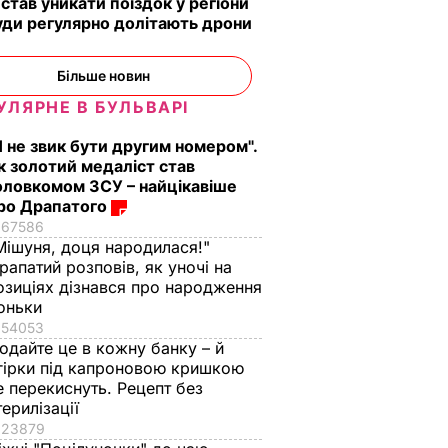
 став уникати поїздок у регіони
уди регулярно долітають дрони
Більше новин
УЛЯРНЕ В БУЛЬВАРІ
Я не звик бути другим номером".
к золотий медаліст став
оловкомом ЗСУ – найцікавіше
ро Драпатого
67586
Мішуня, доця народилася!"
рапатий розповів, як уночі на
озиціях дізнався про народження
оньки
54053
одайте це в кожну банку – й
гірки під капроновою кришкою
е перекиснуть. Рецепт без
терилізації
23879