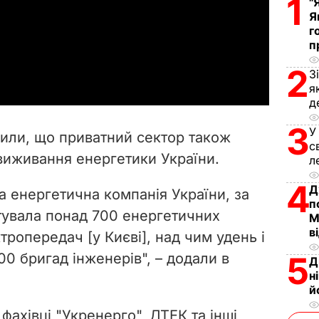
1
"
Я
l
г
п
a
2
З
y
я
д
V
3
У
слили, що приватний сектор також
с
i
виживання енергетики України.
л
d
4
Д
а енергетична компанія України, за
п
e
нтувала понад 700 енергетичних
М
в
ектропередач [у Києві], над чим удень і
o
0 бригад інженерів", – додали в
5
Д
н
й
фахівці "Укренерго", ДТЕК та інші