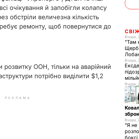
сі очікування й запобігли колапсу
ез обстріли величезна кількість
требує ремонту, щоб повернутися до
СВІ
Вчора, 
"Там 
Щерба
Лоба
Вчора, 
Ексде
 розвитку ООН, тільки на аварійний
підоз
структури потрібно виділити $1,2
мільй
Вчора, 
РЕКЛАМА
Ковал
зброю
Вчора, 
"Я не
розпо
бокс