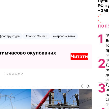
Путін
РФ, к
– ЗМІ
ПОП
1
"
нфраструктура
Atlantic Council
енергосистема
Я
г
п
 тимчасово окупованих
Читати
2
"
Д
п
РЕКЛАМА
д
3
Д
о
н
с