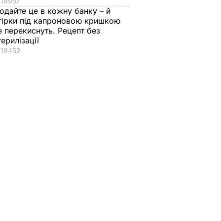
19957
одайте це в кожну банку – й
гірки під капроновою кришкою
е перекиснуть. Рецепт без
терилізації
19452
рави
о
ід
ешт
ИКА