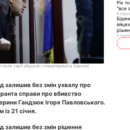
Рік т
"все 
6 серпн
Біден
яйцях
рішен
6 серпн
після серії обшуків і спецоперації в Херсоні
д залишив без змін ухвалу про
уранта справи про вбивство
терини Гандзюк Ігоря Павловського.
 із 21 січня.
д залишив без змін рішення