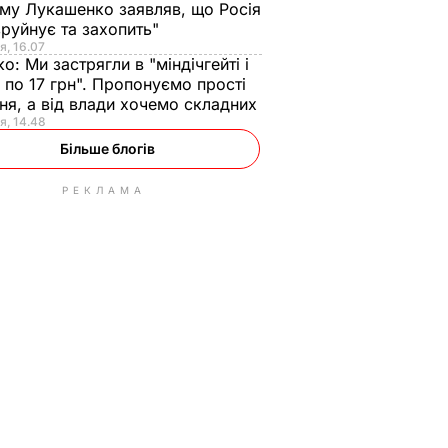
ому Лукашенко заявляв, що Росія
зруйнує та захопить"
я, 16.07
ко:
Ми застрягли в "міндічгейті і
 по 17 грн". Пропонуємо прості
ня, а від влади хочемо складних
я, 14.48
Більше блогів
РЕКЛАМА