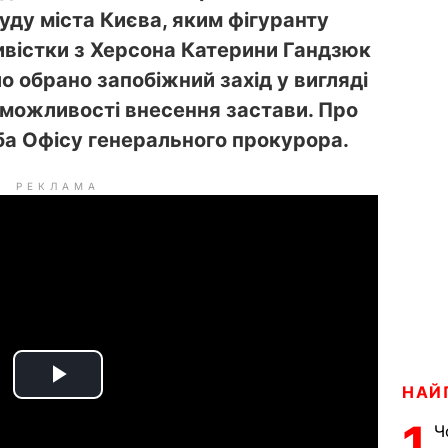
уду міста Києва, яким фігуранту
ивістки з Херсона Катерини Гандзюк
о обрано запобіжний захід у вигляді
 можливості внесення застави. Про
а Офісу генерального прокурора.
РЕКЛАМА
P
НАЙ
1
Ч
l