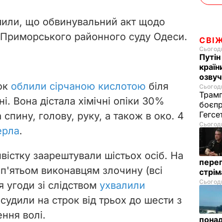
мили, що обвинувальний акт щодо
 Приморського районного суду Одеси.
СВІ
Сьогодн
Путін
країн
озвуч
юк
облили сірчаною кислотою
біля
Сьогодн
Трамп
оні. Вона дістала хімічні опіки 30%
боєпр
Гегс
 спину, голову, руку, а також в око. 4
Сьогодн
ерла
.
ивістку заарештували шістьох осіб. На
перег
 п'ятьом виконавцям злочину (всі
стрі
Сьогодн
я угоди зі слідством
ухвалили
засудили на строк від трьох до шести з
ння волі.
понад