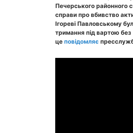
Печерського районного с
справи про вбивство акт
Ігореві Павловському бул
тримання під вартою без
це
повідомляє
пресслужб