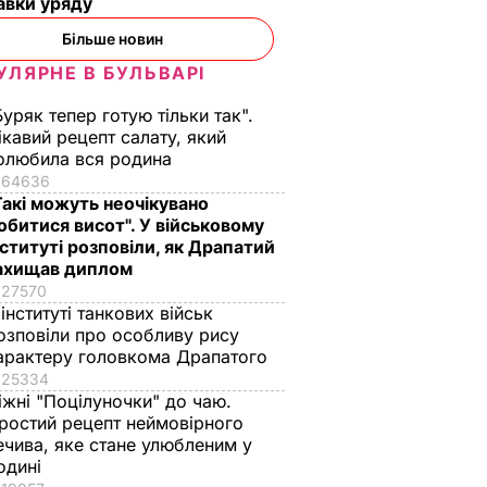
авки уряду
Більше новин
УЛЯРНЕ В БУЛЬВАРІ
Буряк тепер готую тільки так".
ікавий рецепт салату, який
олюбила вся родина
64636
Такі можуть неочікувано
обитися висот". У військовому
нституті розповіли, як Драпатий
ахищав диплом
27570
 інституті танкових військ
озповіли про особливу рису
арактеру головкома Драпатого
25334
іжні "Поцілуночки" до чаю.
ростий рецепт неймовірного
ечива, яке стане улюбленим у
одині