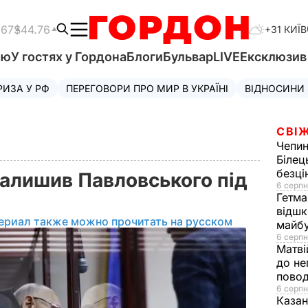
.67
$44.76
+31 КИЇВ
'ю
У гостях у Гордона
Блоги
Бульвар
LIVE
Ексклюзи
РИЗА У РФ
ПЕРЕГОВОРИ ПРО МИР В УКРАЇНІ
ВІДНОСИНИ
СВІЖ
Чепи
Білец
безц
залишив Павловського під
6 серпн
Гетма
відшк
ериал также можно прочитать на русском
майбу
6 серпн
Матві
до не
повод
6 серпн
Казан