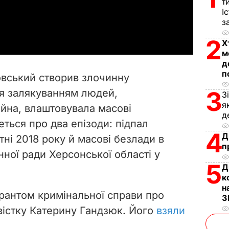
т
І
a
з
y
2
Х
м
V
д
п
овський створив злочинну
i
3
ся залякуванням людей,
З
я
йна, влаштовувала масові
d
д
еться про два епізоди:
підпал
e
4
Д
ітні 2018 року й масові безлади в
п
нної ради Херсонської області у
o
5
Д
к
н
рантом кримінальної справи про
З
вістку Катерину Гандзюк. Його
взяли