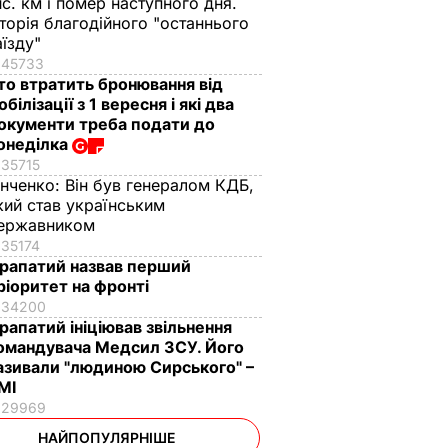
ис. км і помер наступного дня.
сторія благодійного "останнього
аїзду"
45733
то втратить бронювання від
обілізації з 1 вересня і які два
окументи треба подати до
онеділка
35715
інченко:
Він був генералом КДБ,
кий став українським
ержавником
35174
рапатий назвав перший
ріоритет на фронті
34200
рапатий ініціював звільнення
омандувача Медсил ЗСУ. Його
азивали "людиною Сирського" –
МІ
29969
НАЙПОПУЛЯРНІШЕ