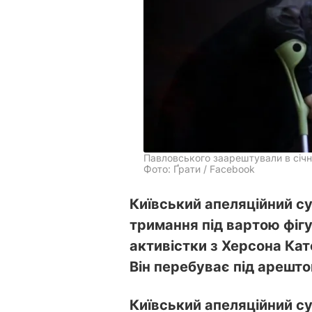
Павловського заарештували в січні 
Фото: Ґрати / Facebook
Київський апеляційний су
тримання під вартою фіг
активістки з Херсона Ка
Він перебуває під арештом
Київський апеляційний су