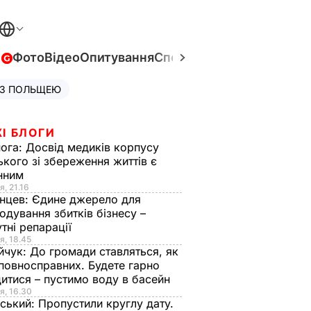
в
Фото
Відео
Опитування
Спецпроєкти
Війна в Укра
 З ПОЛЬЩЕЮ
І БЛОГИ
нога:
Досвід медиків корпусу
ького зі збереження життів є
інним
я, 21.16
нцев:
Єдине джерело для
одування збитків бізнесу –
тні репарації
я, 18.45
йчук:
До громади ставляться, як
повносправних. Будете гарно
итися – пустимо воду в басейн
я, 16.30
ський:
Пропустили круглу дату.