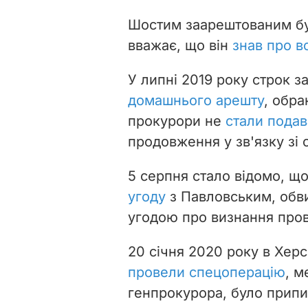
Шостим заарештованим бу
вважає, що він
знав про в
У липні 2019 року строк 
домашнього арешту
, обра
прокурори не
стали подав
продовження у зв'язку зі 
5 серпня стало відомо, щ
угоду
з Павловським, обв
угодою про визнання про
20 січня 2020 року в Херс
провели спецоперацію
, м
генпрокурора, було припин