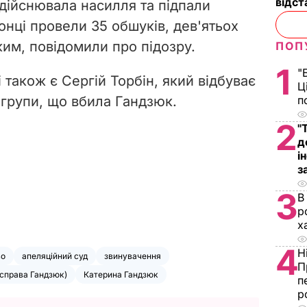
відст
здійснювала насилля та підпали
нці провели 35 обшуків, дев'ятьох
ким, повідомили про підозру.
ПОП
1
"
 також є Сергій Торбін, який відбуває
Ц
 групи, що вбила Гандзюк.
п
2
"
д
і
з
3
В
р
х
4
Н
во
апеляційний суд
звинувачення
П
(справа Гандзюк)
Катерина Гандзюк
п
р