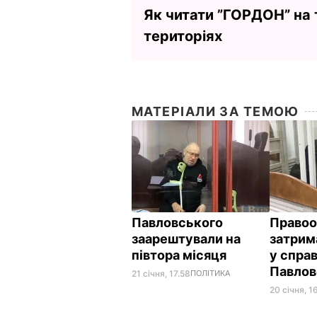
Як читати ”ГОРДОН” на
територіях
МАТЕРІАЛИ ЗА ТЕМОЮ
Павловського
Правоо
заарештували на
затрим
півтора місяця
у спра
Павлов
21 січня, 17.58
ПОЛІТИКА
20 січня, 1