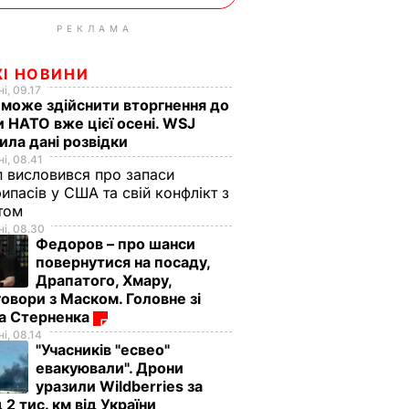
РЕКЛАМА
ЖІ НОВИНИ
і, 09.17
 може здійснити вторгнення до
и НАТО вже цієї осені. WSJ
ила дані розвідки
і, 08.41
 висловився про запаси
ипасів у США та свій конфлікт з
етом
і, 08.30
Федоров – про шанси
повернутися на посаду,
Драпатого, Хмару,
овори з Маском. Головне зі
ма Стерненка
і, 08.14
"Учасників "есвео"
евакуювали". Дрони
уразили Wildberries за
 2 тис. км від України