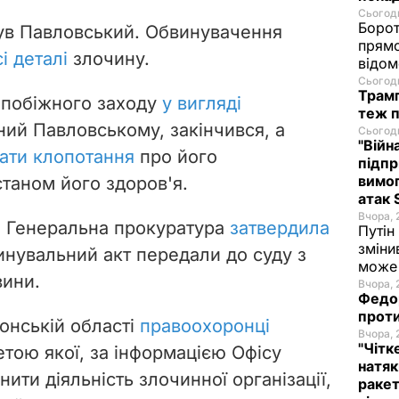
Сьогодн
Борот
в Павловський. Обвинувачення
прямо
сі деталі
злочину.
відом
Сьогодн
Трамп
запобіжного заходу
у вигляді
теж п
ний Павловському, закінчився, а
Сьогодн
"Війн
ати клопотання
про його
підпр
вимог
станом його здоров'я.
атак 
Вчора, 
о Генеральна прокуратура
затвердила
Путін
зміни
инувальний
акт передали до суду з
може 
вини.
Вчора, 
Федор
проти
онській області
правоохоронці
Вчора, 
"Чітк
етою якої, за інформацією Офісу
натяк
ити діяльність злочинної організації,
ракет