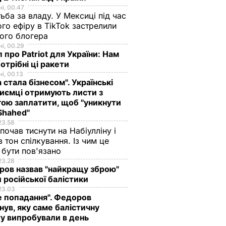
і, 00.47
ьба за владу. У Мексиці під час
го ефіру в TikTok застрелили
ого блогера
і, 00.29
 про Patriot для України: Нам
отрібні ці ракети
і, 00.13
а стала бізнесом". Українські
иємці отримують листи з
ою заплатити, щоб "уникнути
Shahed"
23.58
 почав тиснути на Набіулліну і
в тон спілкування. Із чим це
бути пов'язано
23.28
ов назвав "найкращу зброю"
 російської балістики
23.03
е попадання". Федоров
нув, яку саме балістичну
у випробували в день