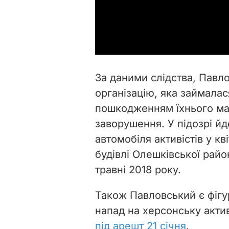
За даними слідства, Павл
організацію, яка займала
пошкодженням їхнього ма
заворушення. У підозрі йд
автомобіля
активістів у кв
будівлі Олешківської райо
травні 2018 року.
Також Павловський є фігу
напад на херсонську акти
під арешт 21 січня
.