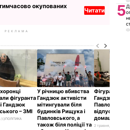
5
 тимчасово окупованих
Д
Читати
о
н
с
РЕКЛАМА
хоронці
У річницю вбивства
Фігуранта сп
али фігуранта
Гандзюк активісти
Гандзюк
ві Гандзюк
мітингували біля
Павловськог
ського – ЗМІ
будинків Рищука і
відпустили п
Павловського, а
домашній ар
6.13
ПОЛІТИКА
також біля поліції та
2 травня, 19.15
ПОЛІТ