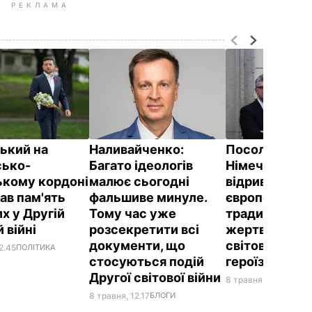
РЕКЛАМА
ький на
Наливайченко:
Посол Україн
сько-
Багато ідеологів
Німеччині: Ро
ькому кордоні
малює сьогодні
відриваються
ав пам'ять
фальшиве минуле.
європейської
х у Другій
Тому час уже
традиції вша
й війні
розсекретити всі
жертв Другої
документи, що
світової війни
2.45
ПОЛІТИКА
стосуються подій
героїзації п
Другої світової війни
8 травня, 11.58
ПОЛІ
8 травня, 12.17
БЛОГИ