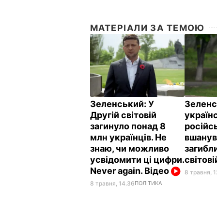
МАТЕРІАЛИ ЗА ТЕМОЮ
Зеленський: У
Зеленс
Другій світовій
україн
загинуло понад 8
російс
млн українців. Не
вшанув
знаю, чи можливо
загибли
усвідомити ці цифри.
світові
Never again. Відео
8 травня, 1
8 травня, 14.36
ПОЛІТИКА