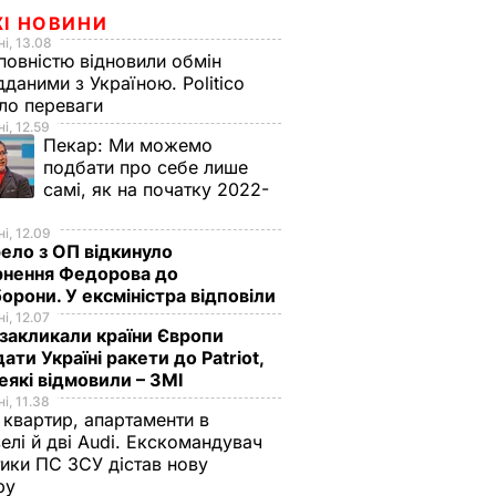
ЖІ НОВИНИ
і, 13.08
овністю відновили обмін
дданими з Україною. Politico
ало переваги
і, 12.59
Пекар:
Ми можемо
подбати про себе лише
самі, як на початку 2022-
і, 12.09
ло з ОП відкинуло
рнення Федорова до
орони. У ексміністра відповіли
і, 12.07
акликали країни Європи
ати Україні ракети до Patriot,
еякі відмовили – ЗМІ
і, 11.38
 квартир, апартаменти в
елі й дві Audi. Екскомандувач
тики ПС ЗСУ дістав нову
зру