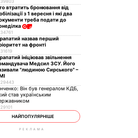
39803
то втратить бронювання від
обілізації з 1 вересня і які два
окументи треба подати до
онеділка
34761
рапатий назвав перший
ріоритет на фронті
31619
рапатий ініціював звільнення
омандувача Медсил ЗСУ. Його
азивали "людиною Сирського" –
МІ
29443
інченко:
Він був генералом КДБ,
кий став українським
ержавником
29101
НАЙПОПУЛЯРНІШЕ
РЕКЛАМА