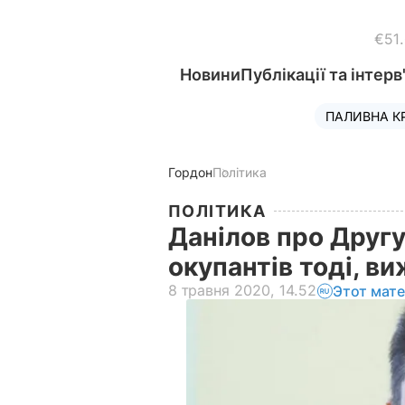
€51
Новини
Публікації та інтерв
ПАЛИВНА К
Гордон
Політика
ПОЛІТИКА
Данілов про Другу
окупантів тоді, в
8 травня 2020, 14.52
Этот мат