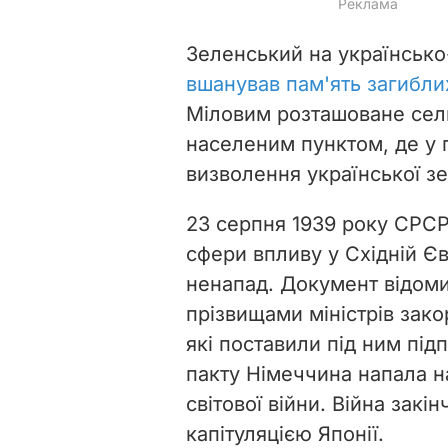
Зеленський на українсько
вшанував пам'ять загиблих 
Міловим
розташоване сел
населеним пунктом, де у 
визволення української зе
23 серпня 1939 року СРСР
сфери впливу у Східній Єв
ненапад. Документ відоми
прізвищами міністрів зак
які поставили під ним під
пакту Німеччина напала н
світової війни. Війна закі
капітуляцією Японії.