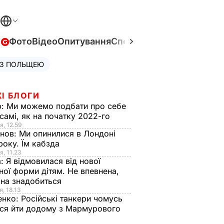
в
Фото
Відео
Опитування
Спецпроєкти
Війна в Укра
 З ПОЛЬЩЕЮ
І БЛОГИ
р:
Ми можемо подбати про себе
самі, як на початку 2022-го
я, 12.59
анов:
Ми опинилися в Лондоні
року. Їм кабзда
я, 11.23
а:
Я відмовилася від нової
ної форми дітям. Не впевнена,
на знадобиться
я, 18.13
енко:
Російські танкери чомусь
ся йти додому з Мармурового