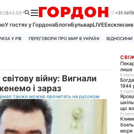
.63
$44.69
+35 КИЇВ
'ю
У гостях у Гордона
Блоги
Бульвар
LIVE
Ексклюзи
РИЗА У РФ
ПЕРЕГОВОРИ ПРО МИР В УКРАЇНІ
ВІДНОСИНИ
СВІЖ
Пека
лише 
6 серпн
 світову війну: Вигнали
Богд
1944 
иженемо і зараз
6 серпн
ериал также можно прочитать на русском
Яров
шкіль
що во
5 серпн
Клим
боять
моря