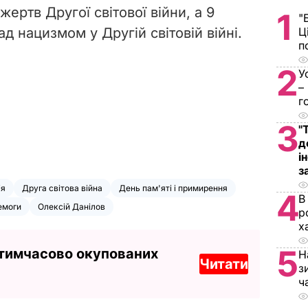
ертв Другої світової війни, а 9
1
"
д нацизмом у Другій світовій війні.
Ц
п
2
У
–
г
3
"
д
і
з
ія
Друга світова війна
День пам'яті і примирення
4
В
емоги
Олексій Данілов
р
х
5
 тимчасово окупованих
Н
Читати
з
ч