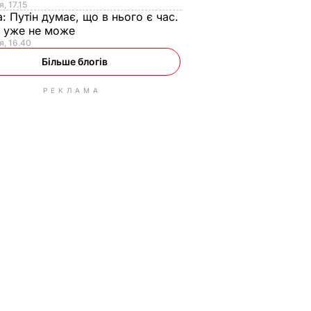
, 17.15
а:
Путін думає, що в нього є час.
Ф уже не може
я, 16.40
Більше блогів
РЕКЛАМА