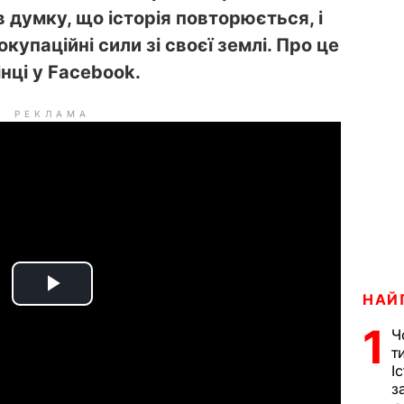
 думку, що історія повторюється, і
купаційні сили зі своєї землі. Про це
інці у Facebook.
РЕКЛАМА
P
НАЙ
1
Ч
l
т
І
a
з