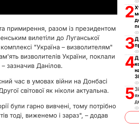
y
2
Х
м
V
д
п
 та примирення, разом із президентом
i
3
енським вилетіли до Луганської
Д
п
 комплексі "Україна – визволителям"
d
ам'ять визволителів України, поклали
4
Д
e
к
, – зазначив Данілов.
н
o
З
сний час в умовах війни на Донбасі
5
З
 Другої світової як ніколи актуальна.
я
д
орії були гарно вивчені, тому потрібно
ів тоді, виженемо і зараз", – додав