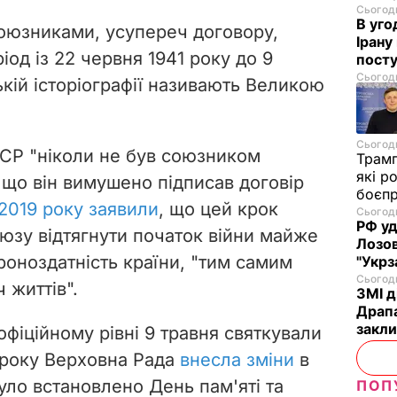
Сьогодн
В уго
союзниками, усупереч договору,
Ірану
іод із 22 червня 1941 року до 9
посту
Сьогодн
ькій історіографії називають Великою
Сьогодн
СР "ніколи не був союзником
Трам
які р
і що він вимушено підписав договір
боєп
2019 року заявили
, що цей крок
Сьогодн
РФ уд
зу відтягнути початок війни майже
Лозов
роноздатність країни, "тим самим
"Укрз
Сьогодн
 життів".
ЗМІ д
Драпа
закли
 офіційному рівні 9 травня святкували
 року Верховна Рада
внесла зміни
в
уло встановлено День пам'яті та
ПОП