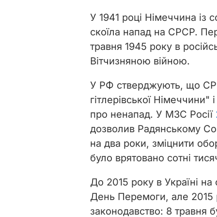
У 1941 році Німеччина із 
скоїла напад на СРСР.
Пер
травня 1945 року в російс
Вітчизняною війною.
У РФ стверджують, що СР
гітлерівської Німеччини" 
про ненапад. У МЗС Росії
дозволив Радянському Сою
на два роки, зміцнити обо
було врятовано сотні тисяч
До 2015 року в Україні на
День Перемоги, але 2015
законодавство: 8 травня б