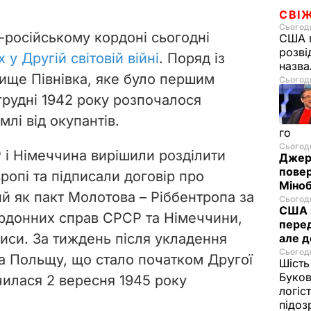
СВІ
Сьогодн
-російському кордоні сьогодні
США п
розві
у Другій світовій війні
. Поряд із
назв
ище Півнівка, яке було першим
Сьогодн
грудні 1942 року розпочалося
млі від окупантів.
го
Сьогодн
 і Німеччина вирішили розділити
Джере
пове
ропі та підписали договір про
Міноб
й як пакт Молотова – Ріббентропа за
Сьогодн
США з
ордонних справ СРСР та Німеччини,
перед
писи. За тиждень після укладення
але д
Сьогодн
а Польщу, що стало початком Другої
Шість
Буков
нчилася 2 вересня 1945 року
логіс
підо