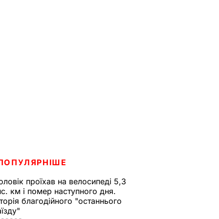
ПОПУЛЯРНІШЕ
оловік проїхав на велосипеді 5,3
ис. км і помер наступного дня.
сторія благодійного "останнього
аїзду"