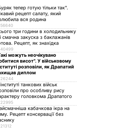
Буряк тепер готую тільки так".
ікавий рецепт салату, який
олюбила вся родина
56640
сього три години в холодильнику
 і смачна закуска з баклажанів
отова. Рецепт, як знахідка
40499
Такі можуть неочікувано
обитися висот". У військовому
нституті розповіли, як Драпатий
ахищав диплом
26244
 інституті танкових військ
озповіли про особливу рису
арактеру головкома Драпатого
22995
айсмачніша кабачкова ікра на
иму. Рецепт консервації без
аснику
21312