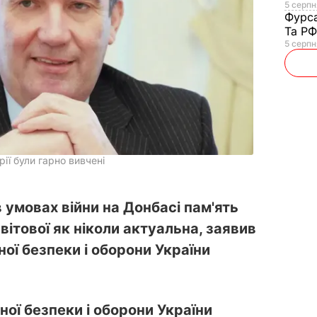
5 серпня
Фурс
Та Р
5 серпн
рії були гарно вивчені
в умовах війни на Донбасі пам'ять
світової як ніколи актуальна, заявив
ої безпеки і оборони України
ої безпеки і оборони України