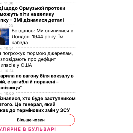
і, 11.30
ді щодо Ормузької протоки
 можуть піти на велику
пку – ЗМІ дізналися деталі
і, 11.23
Богданов:
Ми опинилися в
Лондоні 1944 року. Їм
кабзда
і, 10.54
п погрожує тюрмою джерелам,
озповідають про дефіцит
рипасів у США
і, 10.24
арила по вагону біля вокзалу в
ій, є загиблі й поранені –
алізниця"
і, 10.00
ізналися, хто буде заступником
того. Це генерал, який
кав до термінових змін у ЗСУ
Більше новин
УЛЯРНЕ В БУЛЬВАРІ