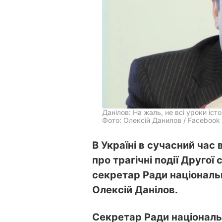
Данілов: На жаль, не всі уроки істо
Фото: Олексій Данилов / Facebook
В Україні в сучасний час 
про трагічні події Другої 
секретар Ради національн
Олексій Данілов.
Секретар Ради національн