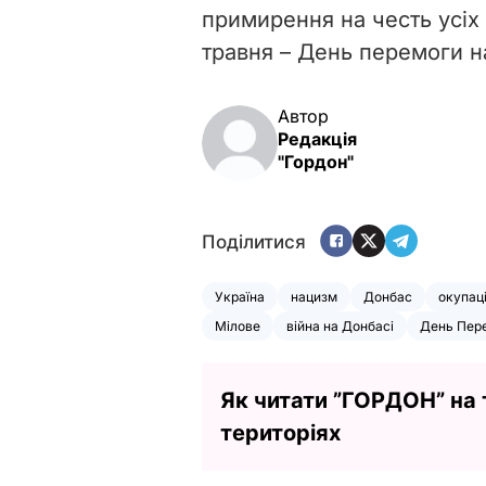
примирення на честь усіх ж
травня
–
День перемоги на
Автор
Редакція
"Гордон"
Поділитися
Україна
нацизм
Донбас
окупац
Мілове
війна на Донбасі
День Пер
Як читати ”ГОРДОН” на
територіях