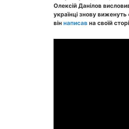
Олексій Данілов висловив
українці знову виженуть о
він
написав
на своїй стор