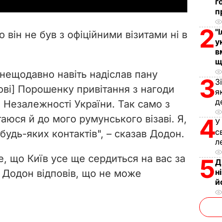
y
г
п
V
2
"
 він не був з офіційними візитами ні в
у
i
в
щ
d
, нещодавно навіть надіслав пану
3
З
e
ові] Порошенку привітання з нагоди
я
д
 Незалежності України. Так само з
o
юся й до мого румунського візаві. Я,
4
У
с
 будь-яких контактів", – сказав Додон.
л
, що Київ усе ще сердиться на вас за
5
Д
н
 Додон відповів, що не може
й