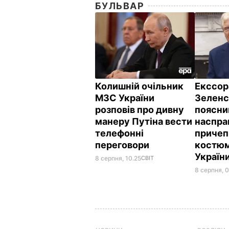
БУЛЬВАР
Колишній очільник
Екссор
МЗС України
Зеленс
розповів про дивну
поясни
манеру Путіна вести
наспра
телефонні
причеп
переговори
костюм
Україн
8 серпня, 10.25
СВІТ
8 серпня, 0