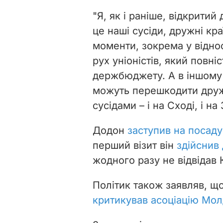
"Я, як і раніше, відкритий
це наші сусіди, дружні кр
моменти, зокрема у віднос
рух уніоністів, який пов
держбюджету. А в іншому 
можуть перешкодити друж
сусідами – і на Сході, і н
Додон
заступив на посад
перший візит він
здійснив
жодного разу не відвідав 
Політик також заявляв, щ
критикував асоціацію Мо