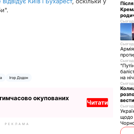
 відвідує Київ і Бухарест
, оскільки у
Після
Кремл
и".
родич
Сьогодн
Сьогодн
Армія
проти
Сьогодн
"Путі
баліс
на ні
ка
Ігор Додон
Сьогодн
Колиш
розпо
 тимчасово окупованих
вести
Читати
Сьогодн
Украї
щодо 
Чорн
РЕКЛАМА