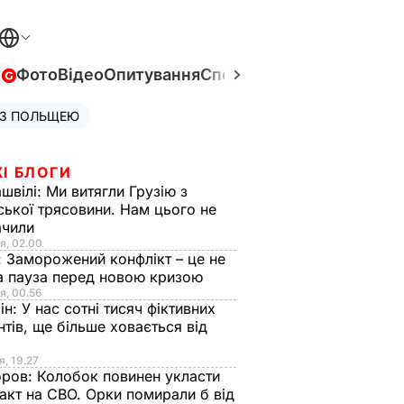
в
Фото
Відео
Опитування
Спецпроєкти
Війна в Укра
 З ПОЛЬЩЕЮ
І БЛОГИ
швілі:
Ми витягли Грузію з
ської трясовини. Нам цього не
ачили
я, 02.00
:
Заморожений конфлікт – це не
а пауза перед новою кризою
я, 00.56
ін:
У нас сотні тисяч фіктивних
нтів, ще більше ховається від
я, 19.27
оров:
Колобок повинен укласти
акт на СВО. Орки помирали б від