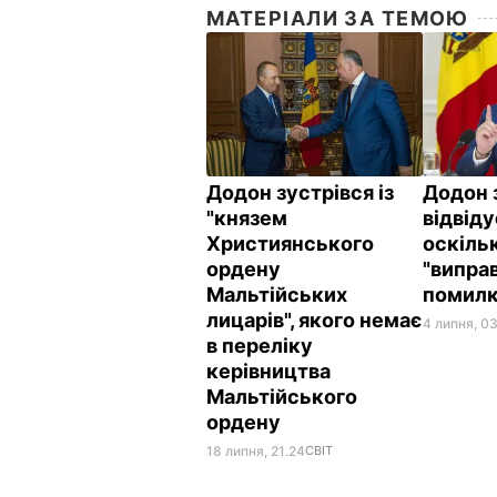
МАТЕРІАЛИ ЗА ТЕМОЮ
Додон зустрівся із
Додон 
"князем
відвіду
Християнського
оскіль
ордену
"випра
Мальтійських
помилк
лицарів", якого немає
4 липня, 0
в переліку
керівництва
Мальтійського
ордену
18 липня, 21.24
СВІТ