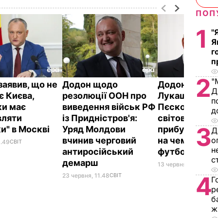
ПОП
1
"
Я
г
п
2
"
заявив, що не
Додон щодо
Додон, Назар
Д
є Києва,
резолюції ООН про
Лукашенко та 
п
ки має
виведення військ РФ
Пєсков перел
д
вляти
із Придністров'я:
світових лідер
3
и" в Москві
Уряд Молдови
прибудуть у 
Д
о
вчинив черговий
на чемпіонат 
3.49
СВІТ
н
антиросійський
футболу
с
демарш
13 червня, 12.26
СВІТ
4
23 червня, 11.48
СВІТ
Г
р
б
ж