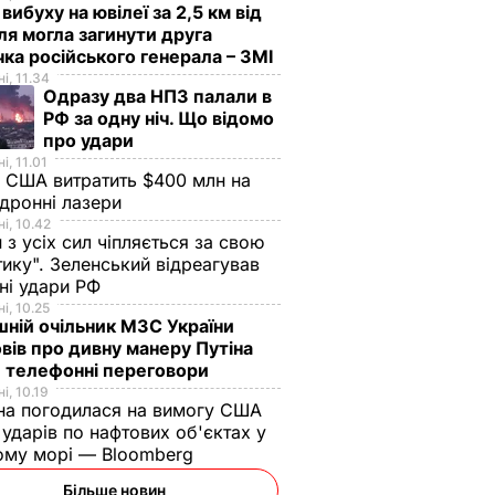
 вибуху на ювілеї за 2,5 км від
я могла загинути друга
ка російського генерала – ЗМІ
і, 11.34
Одразу два НПЗ палали в
РФ за одну ніч. Що відомо
про удари
і, 11.01
 США витратить $400 млн на
дронні лазери
і, 10.42
н з усіх сил чіпляється за свою
тику". Зеленський відреагував
чні удари РФ
і, 10.25
ній очільник МЗС України
вів про дивну манеру Путіна
 телефонні переговори
і, 10.19
на погодилася на вимогу США
ударів по нафтових об'єктах у
ому морі — Bloomberg
Більше новин