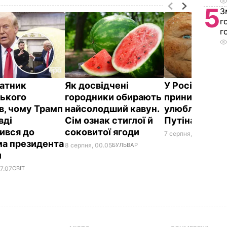
5
З
г
г
атник
Як досвідчені
У Росії жорс
ького
городники обирають
принизили
в, чому Трамп
найсолодший кавун.
улюбленого г
вді
Сім ознак стиглої й
Путіна
ився до
соковитої ягоди
7 серпня, 23.42
БУЛЬ
а президента
8 серпня, 00.05
БУЛЬВАР
и
7.07
СВІТ