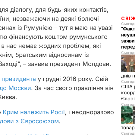
 для діалогу, для будь-яких контактів,
аїни, незважаючи на деякі болючі
СВІ
Сьогодн
инах із Румунією – тут я маю на увазі
"Факт
неушк
ністю фінансують коштом румунського
заяви
в нас немає жодних проблем, які
пере
Сьогодн
нім, братським відносинам із
а Заході", – заявив президент Молдови.
днів 
у президента
у грудні 2016 року. Свій
Сьогодн
США р
 до Москви
. За час свого правління він
коорд
Києва.
Європ
Сьогодн
о
Крим належить Росії
, і неодноразово
лдови з Євросоюзом
.
товар
Сьогодн