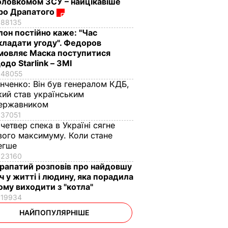
оловкомом ЗСУ – найцікавіше
ро Драпатого
88135
Ілон постійно каже: "Час
кладати угоду". Федоров
мовляє Маска поступитися
одо Starlink – ЗМІ
48055
інченко:
Він був генералом КДБ,
кий став українським
ержавником
37051
 четвер спека в Україні сягне
вого максимуму. Коли стане
егше
23160
рапатий розповів про найдовшу
іч у житті і людину, яка порадила
ому виходити з "котла"
19934
НАЙПОПУЛЯРНІШЕ