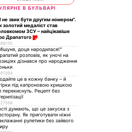
УЛЯРНЕ В БУЛЬВАРІ
Я не звик бути другим номером".
к золотий медаліст став
оловкомом ЗСУ – найцікавіше
ро Драпатого
88135
Мішуня, доця народилася!"
баєв,
рапатий розповів, як уночі на
інші.
озиціях дізнався про народження
ічив
оньки
ів, які
61394
Росію
одайте це в кожну банку – й
гірки під капроновою кришкою
світу з
е перекиснуть. Рецепт без
терилізації
27558
ості думають, що це закуска з
есторану. Як приготувати ніжні
аклажанні рулетики без зайвого
иру