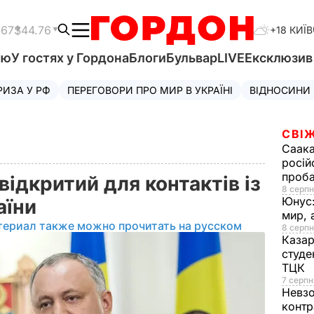
.67
$44.76
+18 КИЇВ
'ю
У гостях у Гордона
Блоги
Бульвар
LIVE
Ексклюзи
РИЗА У РФ
ПЕРЕГОВОРИ ПРО МИР В УКРАЇНІ
ВІДНОСИНИ
СВІЖ
Саака
росій
проб
відкритий для контактів із
8 серпн
Юнус
аїни
мир, 
териал также можно прочитать на русском
8 серпн
Казар
студе
ТЦК
7 серпн
Невз
контр