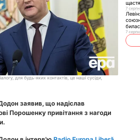
щаст
7 серпн
Левін
союзн
билас
7 серпн
іалогу, для будь-яких контактів, це наші сусіди,
Додон заявив, що надіслав
ові Порошенку привітання з нагоди
и.
Додон в інтерв'ю
Radio Europa Liberă
,