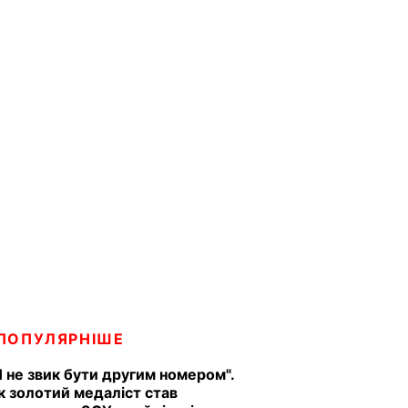
ПОПУЛЯРНІШЕ
Я не звик бути другим номером".
к золотий медаліст став