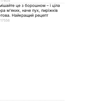
17805
мішайте це з борошном – і ціла
ора м'яких, наче пух, пиріжків
отова. Найкращий рецепт
17556
токо
"Дімка був наче
Гості думають, що
нормальний, поки не
це закуска з
ероя
збухався". У мережу
ресторану. Як
потрапили знімки
приготувати ніжні
Кабаєвої з
баклажанні
ВАР
Медведєвим
рулетики без зайво
жиру
7 серпня, 20.39
БУЛЬВАР
7 серпня, 20.16
БУЛЬВАР