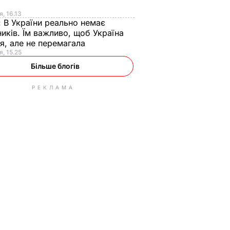
я
я, 16.13
:
В України реально немає
иків. Їм важливо, щоб Україна
я, але не перемагала
я, 15.25
Більше блогів
РЕКЛАМА