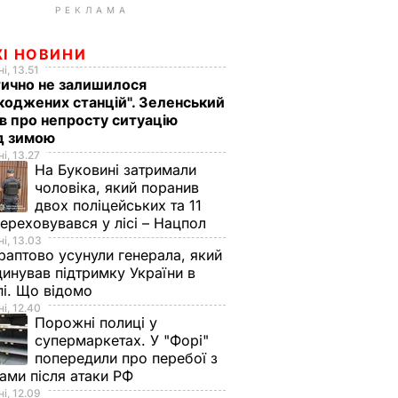
РЕКЛАМА
ЖІ НОВИНИ
і, 13.51
ично не залишилося
оджених станцій". Зеленський
в про непросту ситуацію
д зимою
і, 13.27
На Буковині затримали
чоловіка, який поранив
двох поліцейських та 11
переховувався у лісі – Нацпол
і, 13.03
аптово усунули генерала, який
инував підтримку України в
і. Що відомо
і, 12.40
Порожні полиці у
супермаркетах. У "Форі"
попередили про перебої з
ами після атаки РФ
і, 12.09