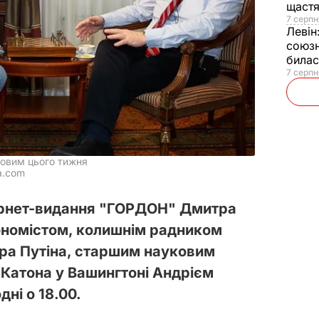
щаст
7 серпн
Левін
союзн
билас
7 серпн
новим цього тижня
a.com
тернет-видання "ГОРДОН" Дмитра
ономістом, колишнім радником
ра Путіна, старшим науковим
 Катона у Вашингтоні Андрієм
ні о 18.00.