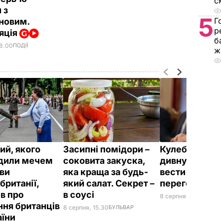
с
 з
5
Г
оновим.
р
яція
б
18.00
ПОДІЇ
ж
ий, якого
Засипні помідори –
Кулеба розпо
дили мечем
соковита закуска,
дивну манеру
ви
яка краща за будь-
вести телефо
британії,
який салат. Секрет –
переговори
ів про
в соусі
8 серпня, 10.25
СВІТ
ння британців
8 серпня, 15.30
БУЛЬВАР
аїни