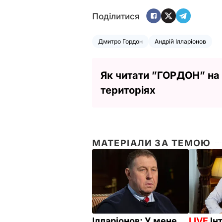
Поділитися
Дмитро Гордон
Андрій Ілларіонов
Як читати ”ГОРДОН” на
територіях
МАТЕРІАЛИ ЗА ТЕМОЮ
Ілларіонов: У мене
LIVE
Ін