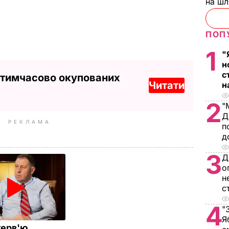
на ш
ПОП
1
"
н
с
 тимчасово окупованих
Читати
н
2
"
Д
РЕКЛАМА
п
д
3
Д
о
н
с
4
"
Я
терв'ю