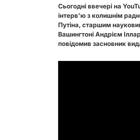
Сьогодні ввечері на YouT
інтерв'ю з колишнім рад
Путіна, старшим науковим
Вашингтоні Андрієм Ілла
повідомив засновник вид