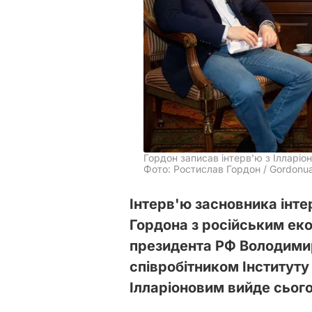
Гордон записав інтерв'ю з Ілларіо
Фото: Ростислав Гордон / Gordonu
Інтерв'ю засновника ін
Гордона з російським ек
президента РФ Володими
співробітником Інституту
Ілларіоновим вийде сьогод