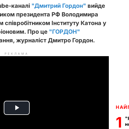
ube-каналі
"Дмитрий Гордон"
вийде
ником президента РФ Володимира
 співробітником Інституту Катона у
ріоновим. Про це
"ГОРДОН"
ання, журналіст Дмитро Гордон.
РЕКЛАМА
НАЙ
P
1
"
н
l