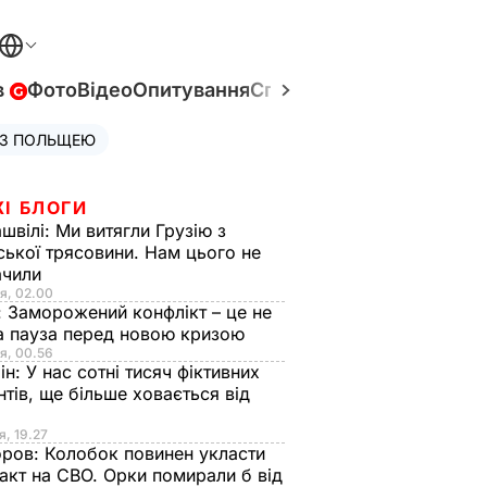
в
Фото
Відео
Опитування
Спецпроєкти
Війна в Укр
 З ПОЛЬЩЕЮ
ЖІ БЛОГИ
швілі:
Ми витягли Грузію з
ської трясовини. Нам цього не
ачили
я, 02.00
:
Заморожений конфлікт – це не
а пауза перед новою кризою
я, 00.56
ін:
У нас сотні тисяч фіктивних
нтів, ще більше ховається від
я, 19.27
оров:
Колобок повинен укласти
акт на СВО. Орки помирали б від