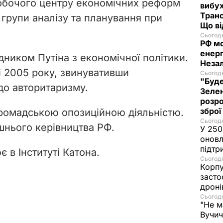
обочого центру економічних реформ
вибух
Транс
 групи аналізу та планування при
Що в
Сьогодн
РФ м
енерг
адником Путіна з економічної політики.
Незал
і 2005 року, звинувативши
Сьогодн
"Буде
 до авторитаризму.
Зелен
розро
зброї
громадською опозиційною діяльністю.
Сьогодн
шнього керівництва РФ.
У 250
оновл
підтр
 в Інституті Катона.
Сьогодн
Корпу
засто
дроні
Сьогодн
"Не м
Вучич