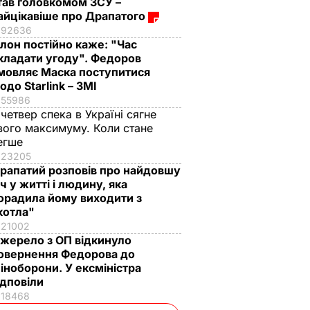
тав головкомом ЗСУ –
айцікавіше про Драпатого
92636
Ілон постійно каже: "Час
кладати угоду". Федоров
мовляє Маска поступитися
одо Starlink – ЗМІ
55986
 четвер спека в Україні сягне
вого максимуму. Коли стане
егше
23205
рапатий розповів про найдовшу
іч у житті і людину, яка
орадила йому виходити з
котла"
21002
жерело з ОП відкинуло
овернення Федорова до
іноборони. У ексміністра
ідповіли
18468