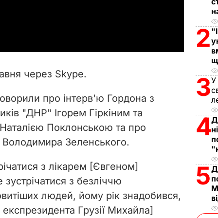
с
н
a
2
"
y
у
в
V
щ
равня через
Skype.
3
У
i
с
говорили про інтерв'ю Гордона з
л
d
ків "ДНР" Ігорем Гіркіним та
4
Д
e
Наталією Поклонською та про
н
п
а Володимира Зеленського.
o
"
річатися з лікарем [Євгеном]
5
Д
п
 зустрічатися з безліччю
М
витіших людей, йому рік знадобився,
в
 експрезидента Грузії Михайла]