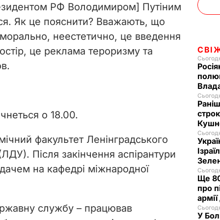
резидентом РФ Володимиром] Путіним
ися. Як це пояснити? Вважають, що
аморально, неестетично, це введення
СВІ
остір, це реклама тероризму та
Сьогодн
ов.
Росія
полюв
Влад
Сьогодн
Раніш
строк
чнеться о 18.00.
Кушн
Сьогодн
омічний факультет Ленінградського
Украї
Ізраї
(ЛДУ). Після закінчення аспірантури
Зеле
дачем на кафедрі міжнародної
Сьогодн
Ще 80
про п
армії
ержавну службу – працював
Сьогодн
У Бол