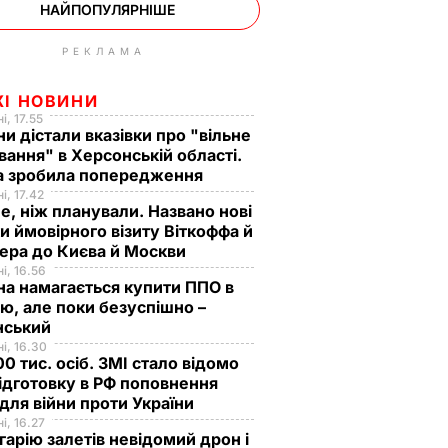
НАЙПОПУЛЯРНІШЕ
РЕКЛАМА
ЖІ НОВИНИ
і, 17.55
ни дістали вказівки про "вільне
ання" в Херсонській області.
а зробила попередження
і, 17.42
е, ніж планували. Названо нові
и ймовірного візиту Віткоффа й
ера до Києва й Москви
і, 16.56
на намагається купити ППО в
лю, але поки безуспішно –
нський
і, 16.30
0 тис. осіб. ЗМІ стало відомо
ідготовку в РФ поповнення
 для війни проти України
і, 16.27
гарію залетів невідомий дрон і