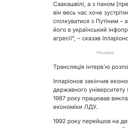
Саакашвілі, а з паном [п
він весь час хоче зустріт
спілкуватися з Путіним
– 
його в український інфопр
агресії
", – сказав Ілларіон
Трансляція інтерв'ю розпо
Ілларіонов закінчив екон
державного університету 
1987 року працював викла
економіки ЛДУ.
1992 року перейшов на д