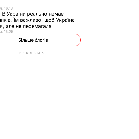
я
я, 16.13
:
В України реально немає
иків. Їм важливо, щоб Україна
я, але не перемагала
я, 15.25
Більше блогів
РЕКЛАМА