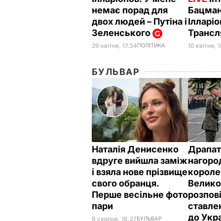
немає порад для
Бацман
двох людей – Путіна і
Ілларі
Зеленського
Трансл
29 квітня, 17.54
ПОЛІТИКА
10 квітня, 
БУЛЬВАР
Наталія Денисенко
Драпат
вдруге вийшла заміж
нагоро
і взяла нове прізвище
короле
свого обранця.
Велико
Перше весільне фото
розпов
пари
ставле
до Укр
8 серпня, 16.27
БУЛЬВАР