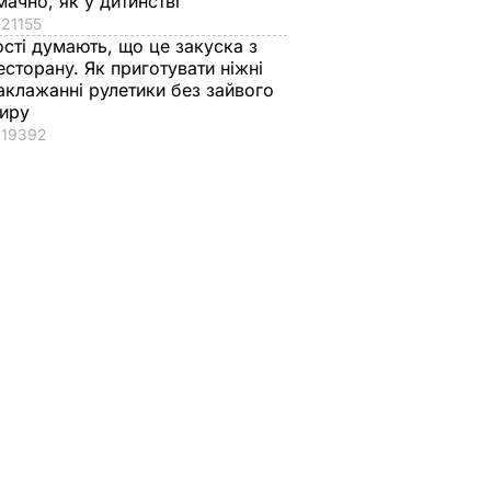
мачно, як у дитинстві
21155
ості думають, що це закуска з
есторану. Як приготувати ніжні
аклажанні рулетики без зайвого
иру
19392
вів про
Кулеба пояснив,
Як досвідчені
 Путіна
чому Трамп
городники обирают
нні
насправді
найсолодший кавун
причепився до
Сім ознак стиглої й
костюма
соковитої ягоди
Зеленського
8 серпня, 00.05
БУЛЬВАР
8 серпня, 07.07
СВІТ