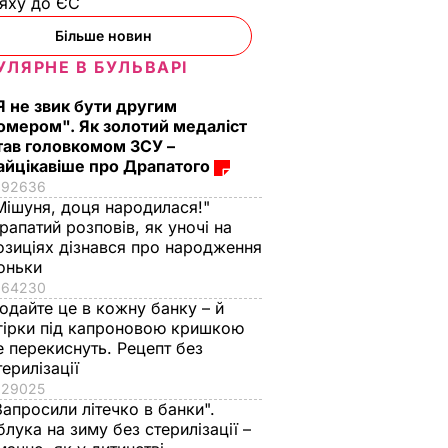
ляху до ЄС
Більше новин
УЛЯРНЕ В БУЛЬВАРІ
Я не звик бути другим
омером". Як золотий медаліст
тав головкомом ЗСУ –
айцікавіше про Драпатого
92636
Мішуня, доця народилася!"
рапатий розповів, як уночі на
озиціях дізнався про народження
оньки
64230
одайте це в кожну банку – й
гірки під капроновою кришкою
е перекиснуть. Рецепт без
терилізації
29025
Запросили літечко в банки".
блука на зиму без стерилізації –