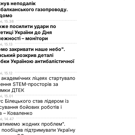
нув неподалік
балканського газопроводу.
ідомо
і, 15.38
оже посилити удари по
етиці України до Дня
ежності – монітори
і, 15.13
мо закривати наше небо".
ський розкрив деталі
бки Україною антибалістичної
і, 15.12
 академічних ліцеях стартувало
ення STEM-просторів за
имки ДТЕК​
і, 15.01
с Білецького став лідером із
сування бойових роботів і
в – Коваленко
і, 14.47
атимемо жодних проблем".
 пообіцяв підтримувати Україну