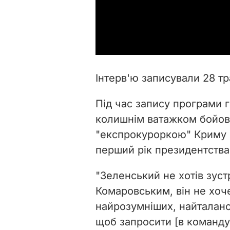
Інтерв'ю записували 28 т
Під час запису програми
колишнім ватажком бойови
"експрокуроркою" Криму 
перший рік президентств
"Зеленський не хотів зуст
Комаровським, він не хоче
найрозумніших, найталано
щоб запросити
[в команду