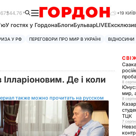
.67
$44.76
+19 КИЇВ
'ю
У гостях у Гордона
Блоги
Бульвар
LIVE
Ексклюзи
РИЗА У РФ
ПЕРЕГОВОРИ ПРО МИР В УКРАЇНІ
ВІДНОСИНИ
СВІ
Саака
росій
проб
 Ілларіоновим. Де і коли
8 серпн
Юнус
мир, 
ериал также можно прочитать на русском
8 серпн
Казар
студе
ТЦК
7 серпн
Невз
контр