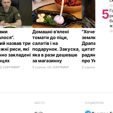
с
5
Г
р
б
ж
ками
Домашні в’ялені
"Хочеться та
лося".
томати до піци,
землю цілуват
ий назвав три
салатів і на
Драпатий при
жні риси, які
подарунок. Закуска,
цитату із
чно закладені
яка в рази дешевше
радянського
їнцях
за магазинну
про Україну
09.09
БУЛЬВАР
9 серпня, 08.39
БУЛЬВАР
9 серпня, 08.08
БУЛЬ
МІСТО
СОЦМЕРЕЖІ