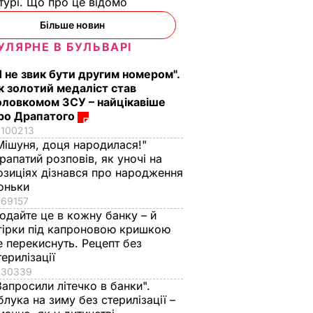
турі. Що про це відомо
Більше новин
УЛЯРНЕ В БУЛЬВАРІ
Я не звик бути другим номером".
к золотий медаліст став
оловкомом ЗСУ – найцікавіше
ро Драпатого
100213
Мішуня, доця народилася!"
 тижня
Нова зустріч
рапатий розповів, як уночі на
з
Волкера й Суркова
озиціях дізнався про народження
оньки
– ЗМІ
може відбутися в
69157
листопаді – ЗМІ
ІТИКА
одайте це в кожну банку – й
21 жовтня, 16.57
ПОЛІТИКА
гірки під капроновою кришкою
е перекиснуть. Рецепт без
терилізації
30339
Запросили літечко в банки".
блука на зиму без стерилізації –