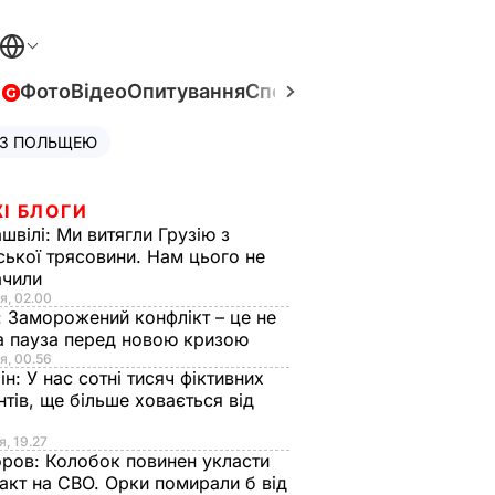
в
Фото
Відео
Опитування
Спецпроєкти
Війна в Укра
 З ПОЛЬЩЕЮ
І БЛОГИ
швілі:
Ми витягли Грузію з
ської трясовини. Нам цього не
ачили
я, 02.00
:
Заморожений конфлікт – це не
а пауза перед новою кризою
я, 00.56
ін:
У нас сотні тисяч фіктивних
нтів, ще більше ховається від
я, 19.27
оров:
Колобок повинен укласти
акт на СВО. Орки помирали б від