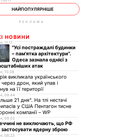
НАЙПОПУЛЯРНІШЕ
РЕКЛАМА
ЖІ НОВИНИ
і, 11.17
"Усі постраждалі будинки
– пам'ятка архітектури".
Одеса зазнала однієї з
асштабніших атак
і, 10.38
рія викликала українського
 через дрон, який упав і
нув на її території
і, 09.44
ільше 21 дня". На тлі нестачі
ипасів у США Пентагон тисне
оронні компанії – WP
і, 09.02
еччині не виключають, що РФ
 застосувати ядерну зброю
і, 08.23