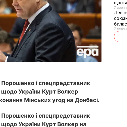
щаст
7 серпн
Левін
союзн
билас
7 серпн
 Порошенко і спецпредставник
щодо України Курт Волкер
конання Мінських угод на Донбасі.
 Порошенко і спецпредставник
одо України Курт Волкер на