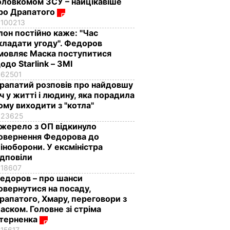
оловкомом ЗСУ – найцікавіше
ро Драпатого
100213
Ілон постійно каже: "Час
кладати угоду". Федоров
мовляє Маска поступитися
одо Starlink – ЗМІ
62501
рапатий розповів про найдовшу
іч у житті і людину, яка порадила
ому виходити з "котла"
23625
жерело з ОП відкинуло
овернення Федорова до
іноборони. У ексміністра
ідповіли
18607
едоров – про шанси
овернутися на посаду,
рапатого, Хмару, переговори з
аском. Головне зі стріма
терненка
15617