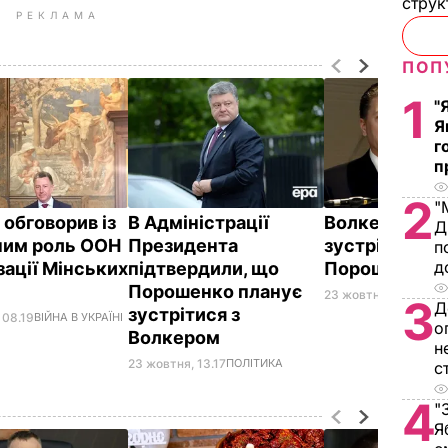
струк
РЕКЛАМА
ПОП
1
"
Я
г
п
2
"
 обговорив із
В Адміністрації
Волкер цього
Д
ним роль ООН
Президента
зустрінеться 
п
д
зації Мінських
підтвердили, що
Порошенком 
Порошенко планує
23 жовтня, 11.04
ПОЛ
3
Д
зустрітися з
 08.19
ВІЙНА В УКРАЇНІ
о
Волкером
н
23 жовтня, 13.17
ПОЛІТИКА
с
4
"
Я