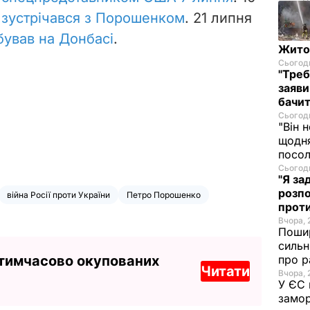
і
зустрічався з Порошенком
. 21 липня
бував на Донбасі
.
Житом
Сьогодн
"Треб
заяви
бачит
Сьогодн
"Він 
щодня
посол
Сьогодн
"Я за
розпо
війна Росії проти України
Петро Порошенко
проти
Вчора, 
Пошир
сильн
 тимчасово окупованих
про р
Читати
Вчора, 
У ЄС 
замор