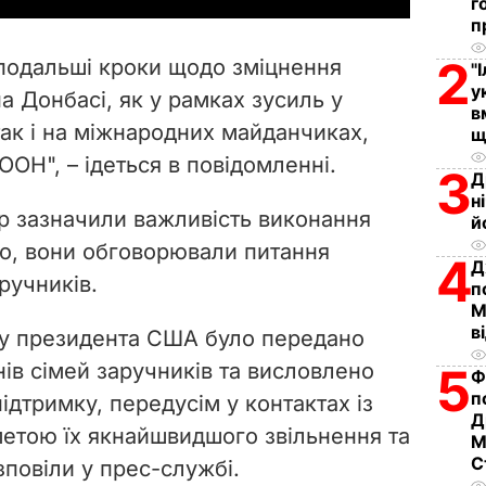
г
п
V
2
подальші кроки щодо зміцнення
"
i
у
а Донбасі, як у рамках зусиль у
в
ак і на міжнародних майданчиках,
d
щ
ООН", – ідеться в повідомленні.
3
Д
e
н
р зазначили важливість виконання
й
o
го, вони обговорювали питання
4
Д
ручників.
п
М
в
у президента США було передано
ів сімей заручників та висловлено
5
Ф
п
ідтримку, передусім у контактах із
Д
метою їх якнайшвидшого звільнення та
М
С
зповіли у прес-службі.