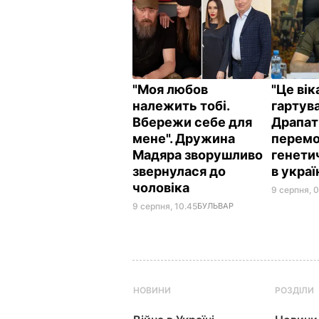
"Моя любов
"Це ві
належить тобі.
гартува
Вбережи себе для
Драпат
мене". Дружина
перемо
Мадяра зворушливо
генети
звернулася до
в укра
чоловіка
9 серпня, 
9 серпня, 10.45
БУЛЬВАР
НОВИНИ
РОЗДІЛИ