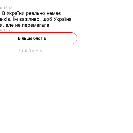
я
я, 16.13
:
В України реально немає
иків. Їм важливо, щоб Україна
я, але не перемагала
я, 15.25
Більше блогів
РЕКЛАМА