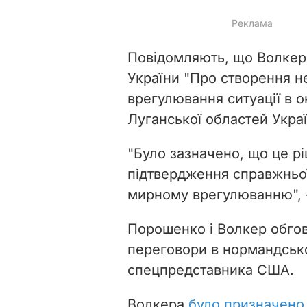
Повідомляють, що Волкер 
України "Про створення н
врегулювання ситуації в 
Луганської областей Украї
"Було зазначено, що це р
підтвердження справжньої
мирному врегулюванню", –
Порошенко і Волкер обгов
переговори в нормандсько
спецпредставника США.
Волкера
було призначено