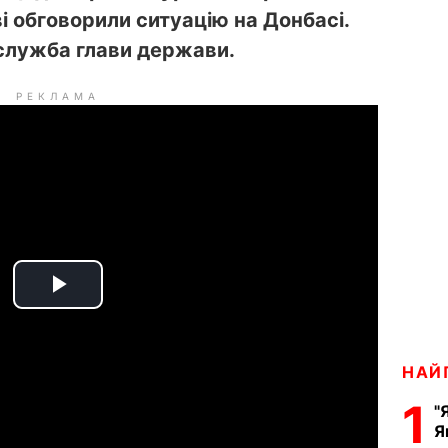
ві обговорили ситуацію на Донбасі.
служба глави держави.
РЕКЛАМА
P
l
НАЙ
a
1
"
Я
y