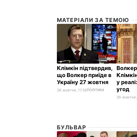
МАТЕРІАЛИ ЗА ТЕМОЮ
Клімкін підтвердив,
Волкер
що Волкер приїде в
Клімкі
Україну 27 жовтня
у реалі
угод
26 жовтня, 17.55
ПОЛІТИКА
26 жовтня,
БУЛЬВАР