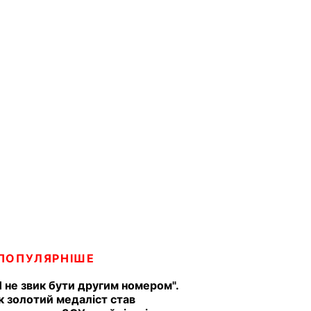
ПОПУЛЯРНІШЕ
Я не звик бути другим номером".
к золотий медаліст став