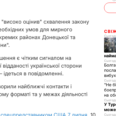
"високо оцінив" схвалення закону
еобхідних умов для мирного
СВІ
Сьогодн
окремих районах Донецької та
ни".
найм
ішення є чітким сигналом на
Сьогодн
Болга
 відданості української сторони
посла
 ідеться в повідомленні.
вибух
Сьогодн
"Не б
орили найближчі контакти і
боєпр
му форматі та у межах діяльності
на об
Сьогодн
У Тур
може
 спецпредставником США 7 липня
. 10
Сьогодн