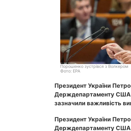
Порошенко зустрівся з Волкером
Фото: EPA
Президент України Петро
Держдепартаменту США 
зазначили важливість ви
Президент України Петро
Держдепартаменту США щ