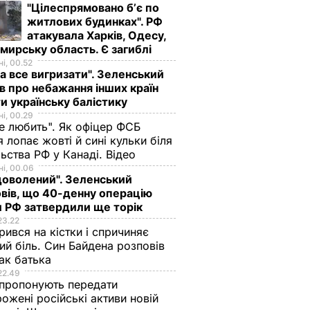
"Цілеспрямовано бʼє по
житлових будинках". РФ
атакувала Харків, Одесу,
ирську область. Є загиблі
і, 00.52
а все вигризати". Зеленський
в про небажання інших країн
и українську балістику
і, 00.29
не любить". Як офіцер ФСБ
 лопає жовті й сині кульки біля
ьства РФ у Канаді. Відео
і, 00.06
доволений". Зеленський
вів, що 40-денну операцію
 РФ затвердили ще торік
23.22
ився на кістки і спричиняє
ий біль. Син Байдена розповів
ак батька
22.49
пропонують передати
ожені російські активи новій