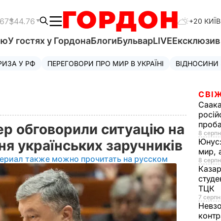
.67
$44.76
+20 КИЇВ
'ю
У гостях у Гордона
Блоги
Бульвар
LIVE
Ексклюзи
РИЗА У РФ
ПЕРЕГОВОРИ ПРО МИР В УКРАЇНІ
ВІДНОСИНИ
СВІЖ
Саака
росій
проб
ер обговорили ситуацію на
8 серпн
Юнус
ння українських заручників
мир, 
ериал также можно прочитать на русском
8 серпн
Казар
студе
ТЦК
7 серпн
Невз
контр