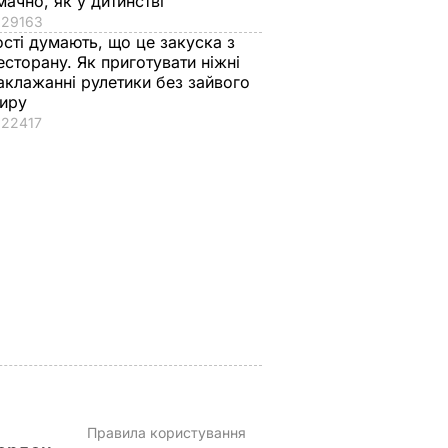
мачно, як у дитинстві
29163
ості думають, що це закуска з
есторану. Як приготувати ніжні
аклажанні рулетики без зайвого
иру
22417
м
"Що дивитеся?
Поширився на кістк
и".
Пишіть рецепт!"
і спричиняє сильни
гадав
Знамениті
біль. Син Байдена
херсонські
розповів про рак
 фільму
помідори, які можна
батька
їсти вже на другий
8 серпня, 23.22
СВІТ
день
ВАР
8 серпня, 23.55
БУЛЬВАР
Правила користування