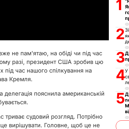
1
"
l
Я
г
п
a
2
З
y
я
д
V
3
же не пам'ятаю, на обіді чи під час
Д
i
п
якому разі, президент США зробив цю
4
х під час нашого спілкування на
d
У
с
лава Кремля.
л
e
5
ка делегація пояснила американській
Д
o
п
бувається.
М
в
с триває судовий розгляд. Потрібно
 це вирішувати. Головне, щоб це не