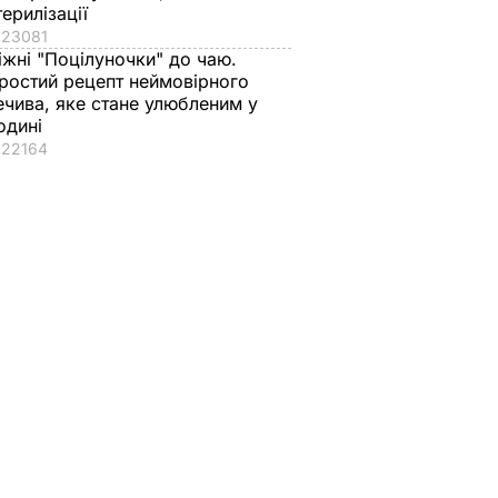
терилізації
23081
іжні "Поцілуночки" до чаю.
ростий рецепт неймовірного
ечива, яке стане улюбленим у
одині
22164
з
Три важливі кроки – і
Тіну Кароль, яка
ціла
ваш салат із буряку
"вперше за життя
аче пух,
буде неймовірним
розслабилась і
ва.
повірила почуттям",
7 серпня, 17.29
БУЛЬВАР
ецепт
викликали на допит
Що сталося
ВАР
7 серпня, 17.26
БУЛЬВАР