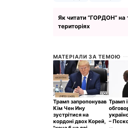
Як читати ”ГОРДОН” на
територіях
МАТЕРІАЛИ ЗА ТЕМОЮ
Трамп запропонував
Трамп і
Кім Чен Ину
обгово
зустрітися на
україн
кордоні двох Корей,
– Пєск
"хоча б на дві