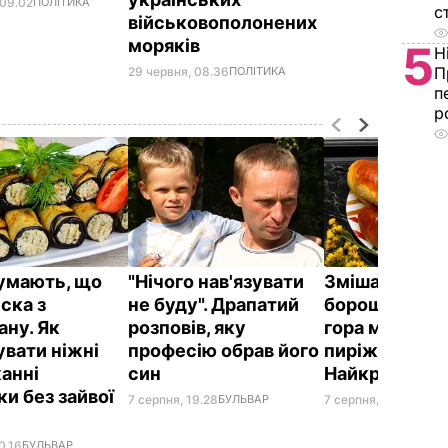
 09.02
ПОЛІТИКА
с
військовополонених
моряків
5
Н
П
29 червня, 08.36
ПОЛІТИКА
п
р
думають, що
"Нічого нав'язувати
Змішайте це 
ска з
не буду". Драпатий
борошном – і 
ану. Як
розповів, яку
гора м'яких, н
увати ніжні
професію обрав його
пиріжків гото
анні
син
Найкращий р
и без зайвої
7 серпня, 19.28
БУЛЬВАР
7 серпня, 18.03
БУЛЬ
0.16
БУЛЬВАР