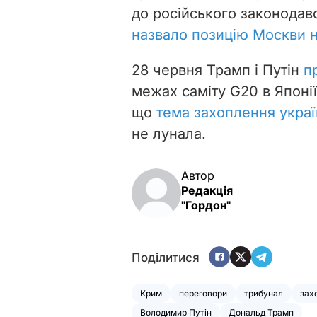
до російського законодавс
назвало позицію Москви 
28 червня Трамп і Путін
п
межах саміту G20 в Японі
що
тема захоплення украї
не лунала.
Автор
Редакція
"Гордон"
Поділитися
Крим
переговори
трибунал
зах
Володимир Путін
Дональд Трамп