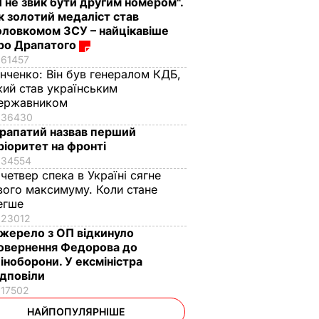
Я не звик бути другим номером".
к золотий медаліст став
оловкомом ЗСУ – найцікавіше
ро Драпатого
61457
інченко:
Він був генералом КДБ,
кий став українським
ержавником
36430
рапатий назвав перший
ріоритет на фронті
34554
 четвер спека в Україні сягне
вого максимуму. Коли стане
егше
23012
жерело з ОП відкинуло
овернення Федорова до
іноборони. У ексміністра
ідповіли
17502
НАЙПОПУЛЯРНІШЕ