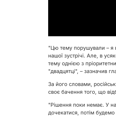
"Цю тему порушували – я в
нашої зустрічі. Але, в ус
тему однією з пріоритетни
"двадцятці", – зазначив г
За його словами, російсь
своє бачення того, що від
"Рішення поки немає. У на
дочекатися, потім будемо