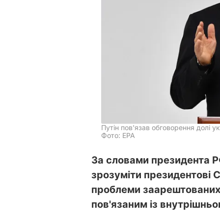
Путін пов'язав обговорення долі у
Фото: ЕРА
За словами президента Р
зрозуміти президентові
проблеми заарештованих 
пов'язаним із внутрішнь