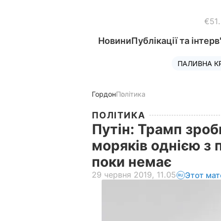
€51
Новини
Публікації та інтерв
ПАЛИВНА К
Гордон
Політика
ПОЛІТИКА
Путін: Трамп зроб
моряків однією з 
поки немає
29 червня 2019, 11.05
Этот мат