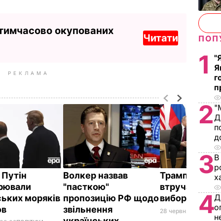
 тимчасово окупованих
Читати
ПОП
1
"
Я
РЕКЛАМА
г
п
2
"
Д
п
д
3
В
р
 Путін
Волкер назвав
Трамп – Путін
х
рювали
"пасткою"
втручайтеся 
4
Д
ських моряків
пропозицію РФ щодо
вибори! Віде
о
ов
звільнення
28 червня, 21.19
СВІТ
н
українських