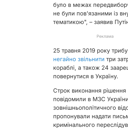
було в межах передвиборчо
не були пов'язаними із в
тематикою", – заявив Путі
25 травня 2019 року триб
негайно звільнити
три зат
кораблі, а також 24 зааре
повернутися в Україну.
Строк виконання рішення з
повідомили в МЗС України,
зовнішньополітичного ві
пропонували надати письм
кримінального переслідув