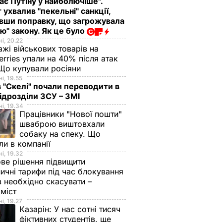
ає Путіну у найболючіше".
 ухвалив "пекельні" санкції,
вши поправку, що загрожувала
ю" закону. Як це було
і, 20.22
жі військових товарів на
erries упали на 40% після атак
Що купували росіяни
і, 19.55
в "Скелі" почали переводити в
підрозділи ЗСУ – ЗМІ
і, 19.34
Працівники "Нової пошти"
шваброю виштовхали
собаку на спеку. Що
ли в компанії
і, 19.32
ве рішення підвищити
ничні тарифи під час блокування
в необхідно скасувати –
оміст
і, 19.27
Казарін:
У нас сотні тисяч
фіктивних студентів, ще