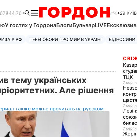
.67
$44.76
+29 КИЇВ
'ю
У гостях у Гордона
Блоги
Бульвар
LIVE
Ексклюзи
РИЗА У РФ
ПЕРЕГОВОРИ ПРО МИР В УКРАЇНІ
ВІДНОСИНИ
СВІЖ
Казар
студе
ТЦК
ив тему українських
7 серпн
Невз
пріоритетних. Але рішення
контр
щаст
7 серпн
ериал также можно прочитать на русском
Левін
союзн
билас
7 серпн
Жорі