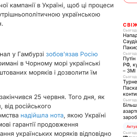
ї кампанії в Україні, щоб ці процеси
нутрішньополітичною українською
н.
СВІ
Сьогодн
Напад
Сауді
Пакис
унал у Гамбурзі
зобов'язав Росію
Сьогодн
Путін
римані в Чорному морі українські
РФ, к
– ЗМІ
штованих моряків і дозволити їм
Сьогодн
Турне
Паска
конти
акінчився 25 червня. Того дня, як
Сьогодн
Більш
 від російського
азарт
домства
надійшла нота
, якою Україні
зароб
ові гарантії продовження
Акту
ання українських моряків відповідно
Сьогодн