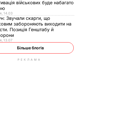
ивація військових буде набагато
ою
я, 14.03
ун:
Звучали скарги, що
ковим забороняють виходити на
сти. Позиція Генштабу й
борони
я, 13.07
Більше блогів
РЕКЛАМА