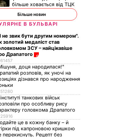
більше ховається від ТЦК
Більше новин
УЛЯРНЕ В БУЛЬВАРІ
Я не звик бути другим номером".
к золотий медаліст став
оловкомом ЗСУ – найцікавіше
ро Драпатого
61457
Мішуня, доця народилася!"
рапатий розповів, як уночі на
озиціях дізнався про народження
оньки
51280
 інституті танкових військ
озповіли про особливу рису
у: Не
арактеру головкома Драпатого
в наші
25916
одайте це в кожну банку – й
о
гірки під капроновою кришкою
е перекиснуть. Рецепт без