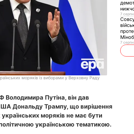
демот
нижч
7 серпн
Совс
війсь
проте
Міно
7 серпн
країнських моряків із виборами у Верховну Раду
Ф Володимира Путіна, він дав
 США Дональду Трампу, що вирішення
українських моряків не має бути
ополітичною українською тематикою.