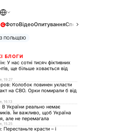
в
Фото
Відео
Опитування
Спецпроєкти
Війна в Укра
 З ПОЛЬЩЕЮ
І БЛОГИ
ін:
У нас сотні тисяч фіктивних
нтів, ще більше ховається від
я, 19.27
оров:
Колобок повинен укласти
акт на СВО. Орки помирали б від
я
я, 16.13
:
В України реально немає
иків. Їм важливо, щоб Україна
я, але не перемагала
я, 15.25
н:
Перестаньте красти – і