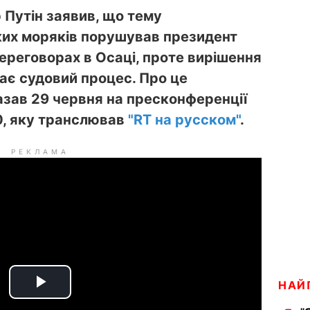
Путін заявив, що тему
ких моряків порушував президент
реговорах в Осаці, проте вирішення
ає судовий процес. Про це
азав 29 червня на пресконференції
0, яку транслював
"RT на русском"
.
РЕКЛАМА
НАЙ
P