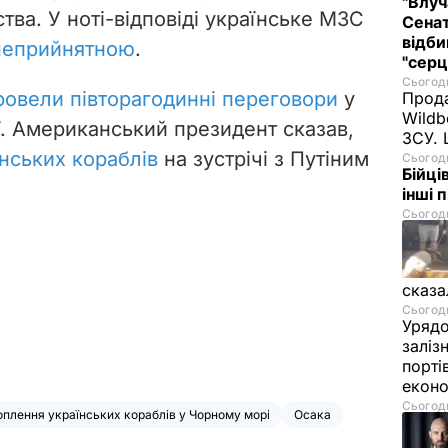
"Влуч
тва. У ноті-відповіді українське МЗС
Сенат
відби
неприйнятною
.
"серц
Сьогодн
ровели півторагодинні переговори
у
Прода
Wildb
ї. Американський президент сказав,
ЗСУ. 
нських кораблів
на зустрічі з Путіним
Сьогодн
Бійці
інші 
Сьогодн
сказа
Сьогодн
Урядо
заліз
порті
екон
Сьогодн
оплення українських кораблів у Чорному морі
Осака