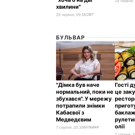
29 червня,
хвилини"
29 червня, 09.56
СВІТ
БУЛЬВАР
"Дімка був наче
Гості 
нормальний, поки не
це заку
збухався". У мережу
рестор
потрапили знімки
пригот
Кабаєвої з
баклаж
Медведєвим
рулетик
олії
7 серпня, 20.39
БУЛЬВАР
7 серпня, 2