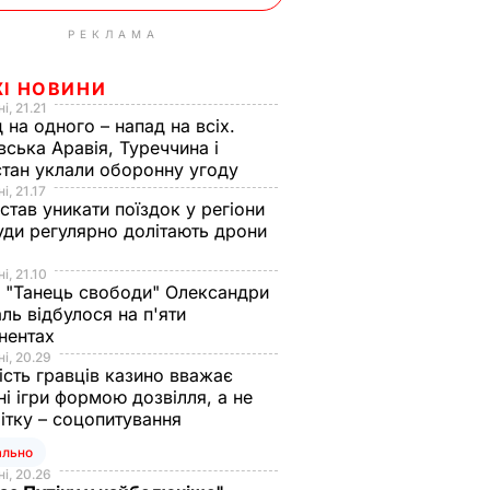
РЕКЛАМА
ЖІ НОВИНИ
і, 21.21
 на одного – напад на всіх.
вська Аравія, Туреччина і
тан уклали оборонну угоду
і, 21.17
 став уникати поїздок у регіони
уди регулярно долітають дрони
і, 21.10
 "Танець свободи" Олександри
ль відбулося на п'яти
нентах
і, 20.29
ість гравців казино вважає
ні ігри формою дозвілля, а не
ітку – соцопитування
ально
і, 20.26