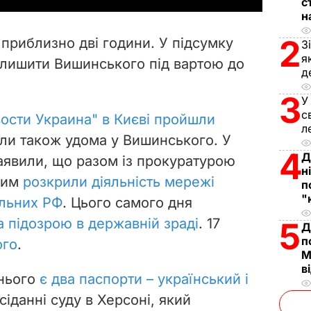
с
н
V
2
 приблизно дві години. У підсумку
З
i
я
алишити Вишинського під вартою до
д
d
3
У
с
e
вости Украина" в Києві пройшли
л
дили також удома у Вишинського. У
o
4
Д
аявили, що разом із прокуратурою
н
рим
розкрили діяльність мережі
п
"
ольних РФ
. Цього самого дня
а підозрою в державній зраді
. 17
5
Д
п
ого
.
М
в
 нього
є два паспорти – український і
асіданні суду в Херсоні, який