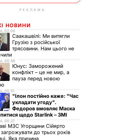
РЕКЛАМА
ЖІ НОВИНИ
і, 02.00
Саакашвілі:
Ми витягли
Грузію з російської
трясовини. Нам цього не
ачили
і, 00.56
Юнус:
Заморожений
конфлікт – це не мир, а
пауза перед новою
ою
і, 00.51
"Ілон постійно каже: "Час
укладати угоду".
Федоров вмовляє Маска
питися щодо Starlink – ЗМІ
і, 00.27
аві МЗС Угорщини Сійярто
загрожувати до трьох років
иці. Яка причина