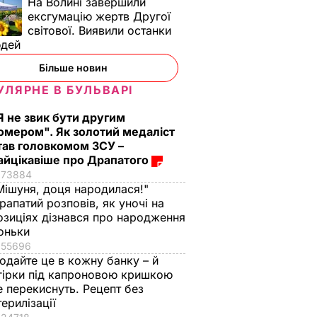
На Волині завершили
ексгумацію жертв Другої
світової. Виявили останки
юдей
Більше новин
УЛЯРНЕ В БУЛЬВАРІ
Я не звик бути другим
омером". Як золотий медаліст
тав головкомом ЗСУ –
айцікавіше про Драпатого
73884
Мішуня, доця народилася!"
рапатий розповів, як уночі на
озиціях дізнався про народження
оньки
55696
одайте це в кожну банку – й
гірки під капроновою кришкою
е перекиснуть. Рецепт без
терилізації