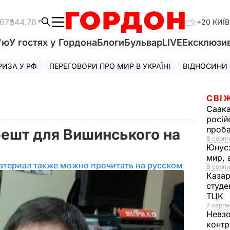
.67
$44.76
+20 КИЇВ
'ю
У гостях у Гордона
Блоги
Бульвар
LIVE
Ексклюзи
РИЗА У РФ
ПЕРЕГОВОРИ ПРО МИР В УКРАЇНІ
ВІДНОСИНИ
СВІ
Саака
росій
проб
ешт для Вишинського на
8 серпн
Юнус
мир, 
атериал также можно прочитать на русском
8 серпн
Казар
студе
ТЦК
7 серпн
Невз
контр