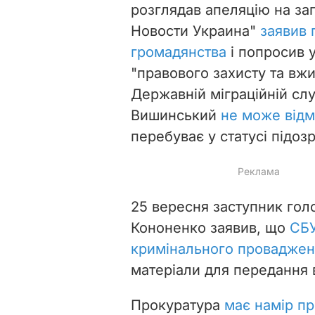
розглядав апеляцію на за
Новости Украина"
заявив 
громадянства
і попросив 
"правового захисту та вжи
Державній міграційній сл
Вишинський
не може відм
перебуває у статусі підоз
25 вересня заступник гол
Кононенко заявив, що
СБУ
кримінального проваджен
матеріали для передання в
Прокуратура
має намір пр