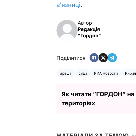
в'язниці
.
Автор
Редакція
"Гордон"
Поділитися
арешт
суди
РИА Новости
Кирил
Як читати ”ГОРДОН” на
територіях
МАТЕРІАЛИ ЗА ТЕМОЮ