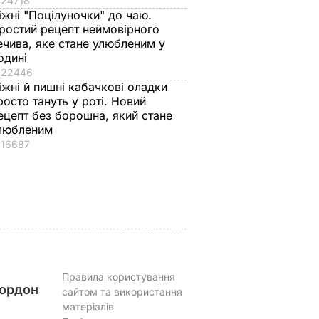
24718
іжні "Поцілуночки" до чаю.
ростий рецепт неймовірного
ечива, яке стане улюбленим у
одині
22446
ь, що це
"Нічого нав'язувати
Змішайте це з
іжні й пишні кабачкові оладки
торану.
не буду". Драпатий
борошном – і ціла
росто тануть у роті. Новий
и ніжні
розповів, яку
гора м'яких, наче
ецепт без борошна, який стане
улетики
професію обрав його
пух, пиріжків готова
любленим
жиру
син
Найкращий рецепт
16687
ВАР
7 серпня, 19.28
БУЛЬВАР
7 серпня, 18.03
БУЛЬВАР
Правила користування
ордон
сайтом та використання
матеріалів