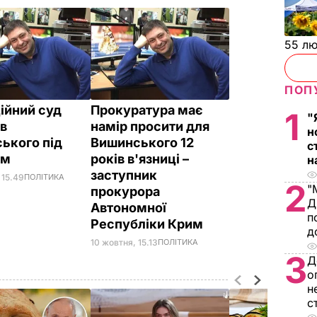
55 л
ПОП
ійний суд
Прокуратура має
1
"
в
намір просити для
н
ького під
Вишинського 12
с
ом
років в'язниці –
н
заступник
 15.49
ПОЛІТИКА
2
"
прокурора
Д
Автономної
п
Республіки Крим
д
10 жовтня, 15.13
ПОЛІТИКА
3
Д
о
н
с