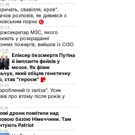
23.46
кричать, свавілля, кров".
чов розповів, як дивився з
новським порно
23.34
ржсекретар МЗС, якого
рюють у розкраданні
онних пожертв, вийшов із СІЗО
23.18
Еліксир безсмертя Путіна
й імпланти фейків у
мозок. Як фізик
ьчук, який обіцяв генетичну
, став "героєм"
22.53
 зроблений із заліза". Усик
вів про втому після років у
і
22.19
омі дрони помітили над
ковою базою Німеччини. Там
тують Patriot
21.50