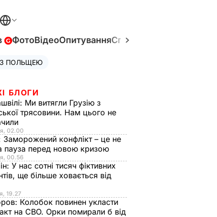
в
Фото
Відео
Опитування
Спецпроєкти
Війна в Укр
 З ПОЛЬЩЕЮ
ЖІ БЛОГИ
швілі:
Ми витягли Грузію з
ської трясовини. Нам цього не
ачили
я, 02.00
:
Заморожений конфлікт – це не
а пауза перед новою кризою
я, 00.56
ін:
У нас сотні тисяч фіктивних
нтів, ще більше ховається від
я, 19.27
оров:
Колобок повинен укласти
акт на СВО. Орки помирали б від