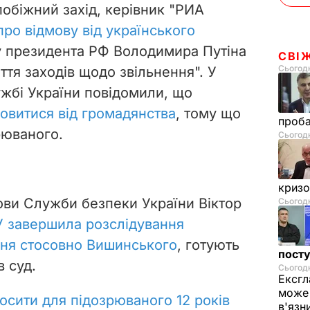
побіжний захід, керівник "РИА
про відмову від українського
у президента РФ Володимира Путіна
СВІ
Сьогодн
ття заходів щодо звільнення". У
ужбі України повідомили, що
овитися від громадянства
, тому що
проб
рюваного.
Сьогодн
криз
ови Служби безпеки України Віктор
Сьогодн
 завершила розслідування
ня стосовно Вишинського
, готують
посту
 суд.
Сьогодн
Ексгл
може 
осити для підозрюваного 12 років
в'язн