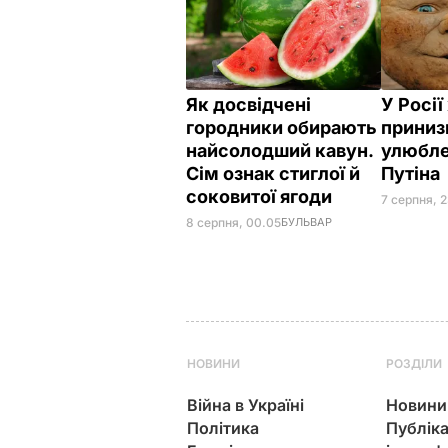
Як досвідчені
У Росі
городники обирають
приниз
найсолодший кавун.
улюбле
Сім ознак стиглої й
Путіна
соковитої ягоди
7 серпня, 
8 серпня, 00.05
БУЛЬВАР
НОВИНИ
РОЗДІЛИ
Війна в Україні
Новини
Політика
Публіка