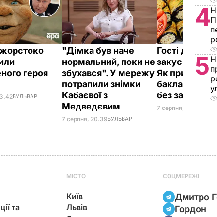
4
Н
П
п
р
ї жорстоко
"Дімка був наче
Гості думают
5
Н
или
нормальний, поки не
закуска з рес
п
ного героя
збухався". У мережу
Як приготуват
р
потрапили знімки
баклажанні р
у
Кабаєвої з
без зайвого 
23.42
БУЛЬВАР
Медведєвим
7 серпня, 20.16
БУЛЬ
7 серпня, 20.39
БУЛЬВАР
МІСТО
СОЦМЕРЕЖІ
Київ
Дмитро Г
ції та
Львів
Гордон