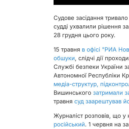
Судове засідання тривало
судді ухвалили рішення з
28 грудня цього року.
15 травня
в офісі "РИА Но
обшуки
, слідчі дії прохо
Службі безпеки України з
Автономної Республіки К
медіа-структур, підконтр
Вишинського
затримали з
травня
суд заарештував й
Журналіст розповів, що у
російський
. 1 червня на з