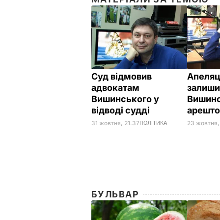
Суд відмовив
Апеляц
адвокатам
залиши
Вишинського у
Вишинс
відводі судді
арешт
31 жовтня, 21.37
ПОЛІТИКА
23 жовтня,
БУЛЬВАР