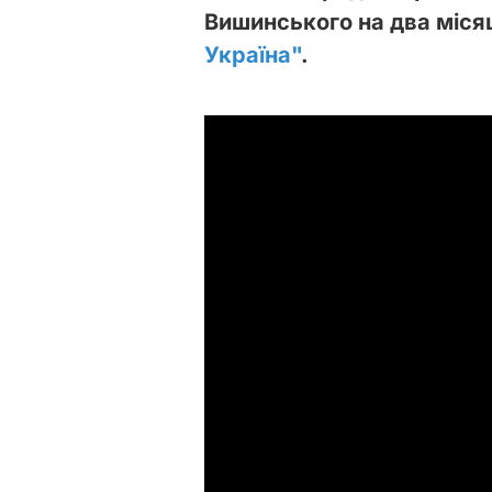
Вишинського на два міся
Україна"
.