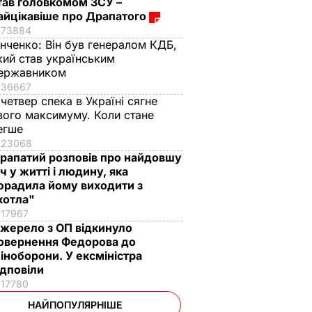
тав головкомом ЗСУ –
айцікавіше про Драпатого
73884
інченко:
Він був генералом КДБ,
кий став українським
ержавником
36667
 четвер спека в Україні сягне
вого максимуму. Коли стане
егше
23068
рапатий розповів про найдовшу
іч у житті і людину, яка
орадила йому виходити з
котла"
17967
жерело з ОП відкинуло
овернення Федорова до
іноборони. У ексміністра
ідповіли
17780
НАЙПОПУЛЯРНІШЕ