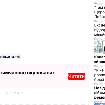
Вчора, 
"Там 
Щерба
Лоба
Вчора, 
Ексде
підоз
мільй
Вчора, 
Ковал
о Вишинський
зброю
Вчора, 
"Я не
 тимчасово окупованих
розпо
Читати
бокс
Вчора, 
Невід
війсь
РЕКЛАМА
ремон
Вчора, 