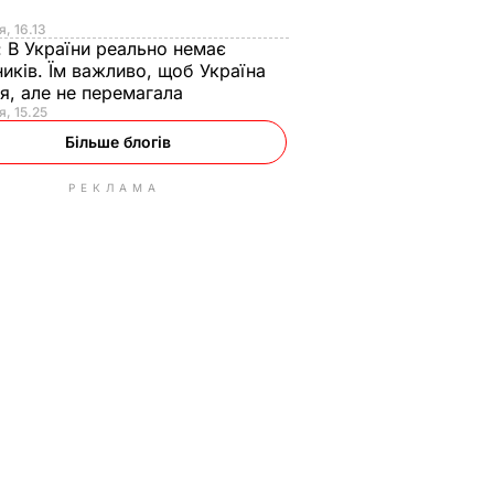
я
я, 16.13
:
В України реально немає
иків. Їм важливо, щоб Україна
я, але не перемагала
я, 15.25
Більше блогів
РЕКЛАМА