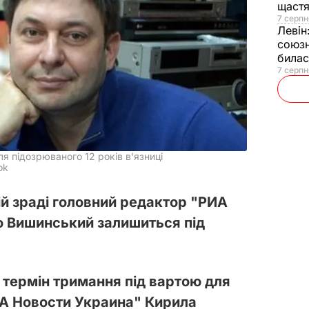
щаст
7 серпн
Левін
союзн
билас
7 серпн
я підозрюваного 12 років в'язниці
ok
й зраді головний редактор "РИА
о Вишинський залишиться під
 термін тримання під вартою для
ИА Новости Украина" Кирила