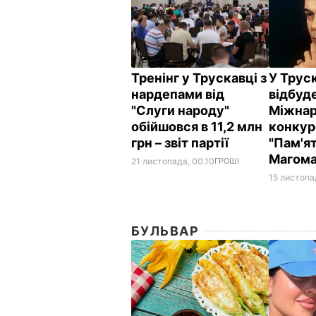
Тренінг у Трускавці з
У Трус
нардепами від
відбуде
"Слуги народу"
Міжна
обійшовся в 11,2 млн
конкур
грн – звіт партії
"Пам'я
Магома
21 листопада, 00.10
ГРОШІ
15 листопад
БУЛЬВАР