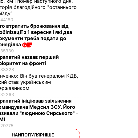
ис. км і помер наступного дня.
сторія благодійного "останнього
аїзду"
44180
то втратить бронювання від
обілізації з 1 вересня і які два
окументи треба подати до
онеділка
35339
рапатий назвав перший
ріоритет на фронті
33328
інченко:
Він був генералом КДБ,
кий став українським
ержавником
32263
рапатий ініціював звільнення
омандувача Медсил ЗСУ. Його
азивали "людиною Сирського" –
МІ
29775
НАЙПОПУЛЯРНІШЕ