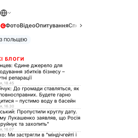
в
Фото
Відео
Опитування
Спецпроєкти
Війна в Укра
 З ПОЛЬЩЕЮ
І БЛОГИ
нцев:
Єдине джерело для
одування збитків бізнесу –
тні репарації
я, 18.45
йчук:
До громади ставляться, як
повносправних. Будете гарно
итися – пустимо воду в басейн
я, 16.30
ський:
Пропустили круглу дату.
ому Лукашенко заявляв, що Росія
зруйнує та захопить"
я, 16.07
ко:
Ми застрягли в "міндічгейті і