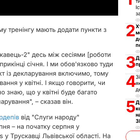
т
y
І
з
V
2
Х
му тренінгу мають додати пункти з
м
i
д
п
d
скавець-2" десь між сесіями [роботи
3
Д
e
рикінці січня. І ми обов'язково туди
п
кт із декларування включимо, тому
4
o
З
ння у квітні. І якщо говорити, чи
я
д
о знаю, що у квітні буде багато
5
арування", – сказав він.
Д
к
н
рдепів
від "Слуги народу"
З
пня – на початку серпня у
s у Трускавці Львівської області. На