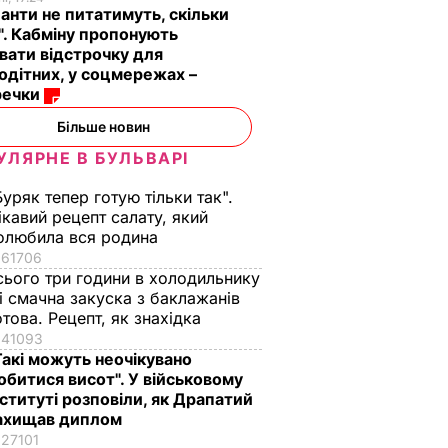
анти не питатимуть, скільки
". Кабміну пропонують
вати відстрочку для
одітних, у соцмережах –
речки
Більше новин
УЛЯРНЕ В БУЛЬВАРІ
Буряк тепер готую тільки так".
ікавий рецепт салату, який
олюбила вся родина
61706
сього три години в холодильнику
 і смачна закуска з баклажанів
отова. Рецепт, як знахідка
41093
Такі можуть неочікувано
обитися висот". У військовому
нституті розповіли, як Драпатий
ахищав диплом
27101