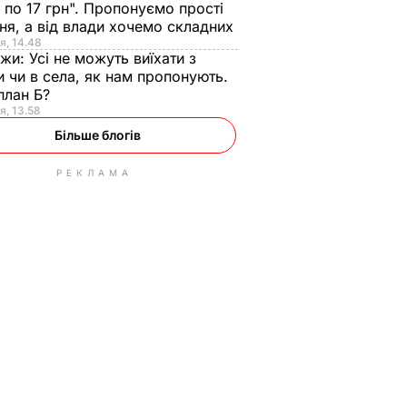
 по 17 грн". Пропонуємо прості
ня, а від влади хочемо складних
я, 14.48
нжи:
Усі не можуть виїхати з
и чи в села, як нам пропонують.
план Б?
я, 13.58
Більше блогів
РЕКЛАМА