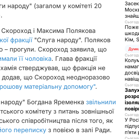
Засек
ги народу" (загалом у комітеті 20
Москв
.
знай
Сьогодн
Пожеж
у Скороход і Максима Полякова
шкоди
ої фракції
"Слуга народу". Поляков
Кім, 
о – прогули. Скороход заявила, що
Думк
Сьогодн
имали її чоловіка
. Глава фракції
Колум
намаг
хамія стверджував, що фракція не
досві
ін додав, що Скороход неодноразово
наві
Сьогодн
грошову матеріальну допомогу"
.
Залуж
розро
и народу" Богдана Яременка
звільнили
ізоля
пові
ського комітету з питань зовнішньої
Сьогодн
У Рос
ького співробітництва після того, як
підпу
його переписку
з повією в залі Ради.
п’яти
Сьогодн