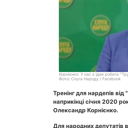
Корнієнко: У нас є ідея робити "Т
Фото: Слуга Народу / Facebook
Тренінг для нардепів від
наприкінці січня 2020 рок
Олександр Корнієнко.
Для народних депутатів 