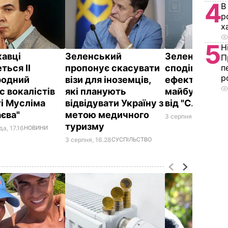
4
В
р
х
5
Н
кавці
Зеленський
Зеленський
П
ться ІІ
пропонує скасувати
сподівається
п
р
родний
візи для іноземців,
ефективність
с вокалістів
які планують
майбутніх на
ті Мусліма
відвідувати Україну з
від "Слуги н
єва"
метою медичного
3 серпня, 15.58
ПОЛІ
туризму
а, 17.16
НОВИНИ
3 серпня, 16.28
СУСПІЛЬСТВО