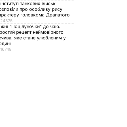
 інституті танкових військ
озповіли про особливу рису
арактеру головкома Драпатого
24375
іжні "Поцілуночки" до чаю.
ростий рецепт неймовірного
 на
ечива, яке стане улюбленим у
одині
 роботи
16748
рдепів
ароду"
ТИКА