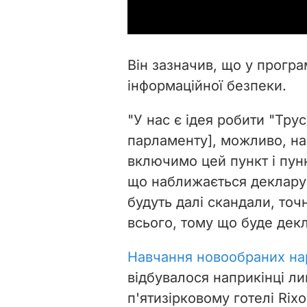
Він зазначив, що у програ
інформаційної безпеки.
"У нас є ідея робити "Тру
парламенту], можливо, нап
включимо цей пункт і пун
що наближається декларува
будуть далі скандали, точн
всього, тому що буде декл
Навчання новообраних на
відбувалося наприкінці ли
п'ятизірковому готелі Rixo