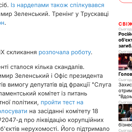
сіб.
Із нардепами також спілкувався
мир Зеленський. Тренінг у Трускавці
рн
.
СВІ
Сьогодн
Росій
об'єк
загиб
IX скликання
розпочала роботу
.
Сьогодн
ті сталося кілька скандалів.
Голов
мир Зеленський і Офіс президента
Сьогодн
ів вимогу депутатів від фракції "Слуга
Захис
отрим
рламентський комітет із питань
"Вдом
тної політики,
пройти тест на
Сьогодн
олосувати
на засіданні комітету 18
2047-д про ліквідацію корупційних
бізне
б'єктів нерухомості. Його підтримало
Сьогодн