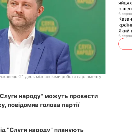
яйцях
рішен
6 серпн
Каза
країн
Який 
6 серпн
рускавець-2" десь між сесіями роботи парламенту
 "Слуги народу" можуть провести
у, повідомив голова партії
від "Слуги народу" планують