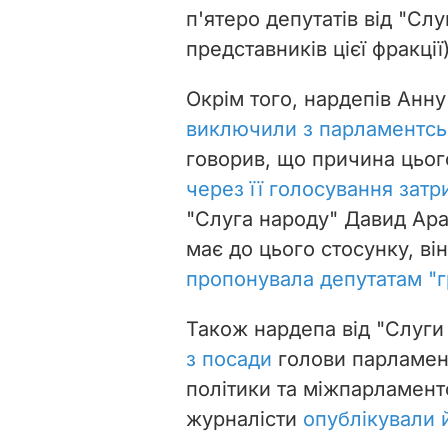
п'ятеро депутатів від "Слу
представників цієї фракції)
Окрім того, нардепів Анн
виключили з парламентськ
говорив, що причина цьог
через її голосування затр
"Слуга народу" Давид Ара
має до цього стосунку, в
пропонувала депутатам "
Також нардепа від "Слуг
з посади
голови парламент
політики та міжпарламентс
журналісти
опублікували 