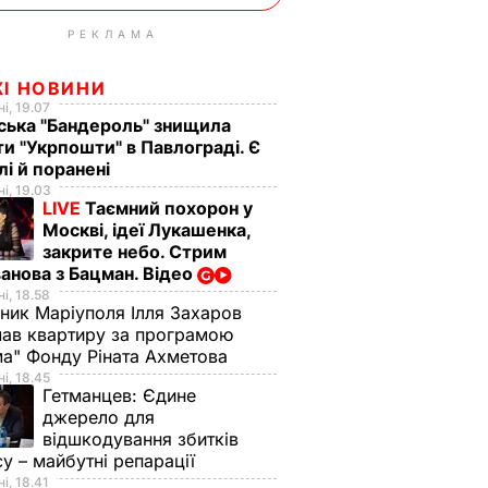
РЕКЛАМА
ЖІ НОВИНИ
і, 19.07
ська "Бандероль" знищила
ти "Укрпошти" в Павлограді. Є
лі й поранені
і, 19.03
LIVE
Таємний похорон у
Москві, ідеї Лукашенка,
закрите небо. Стрим
анова з Бацман. Відео
і, 18.58
ник Маріуполя Ілля Захаров
ав квартиру за програмою
а" Фонду Ріната Ахметова
і, 18.45
Гетманцев:
Єдине
джерело для
відшкодування збитків
су – майбутні репарації
і, 18.41