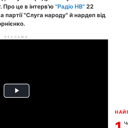
. Про це в інтерв'ю
"Радіо НВ"
22
а партії "Слуга народу" й нардеп від
орнієнко.
РЕКЛАМА
P
l
НАЙ
a
1
Ч