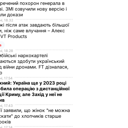
речений похорон генерала в
і. ЗМІ озвучили нову версію і
шли докази
і, 18.32
і після атак завдають більшої
, ніж саме влучання – Алекс
SVT Products
а
і, 18.28
бійські наркокартелі
аються здобути український
д війни дронами. FT дізналася,
що
і, 17.54
ний: Україна ще у 2023 році
била операцію з дистанційної
ції Криму, але Захід у неї не
рив
і, 17.43
ії заявили, що жінок "не можна
скати" до хлопчиків старше
 років
і, 17.24