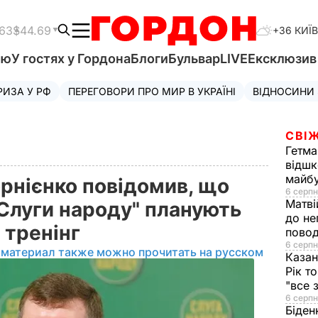
.63
$44.69
+36 КИЇВ
'ю
У гостях у Гордона
Блоги
Бульвар
LIVE
Ексклюзи
РИЗА У РФ
ПЕРЕГОВОРИ ПРО МИР В УКРАЇНІ
ВІДНОСИНИ
СВІЖ
Гетма
відшк
майбу
орнієнко повідомив, що
6 серпн
Матві
"Слуги народу" планують
до не
 тренінг
повод
6 серпн
 материал также можно прочитать на русском
Казан
Рік т
"все 
6 серпн
Біден