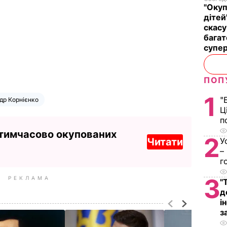
"Окуп
дітей
скасу
багат
супе
ПОП
1
"
др Корнієнко
Ц
п
 тимчасово окупованих
2
Читати
У
–
г
3
РЕКЛАМА
"
д
і
з