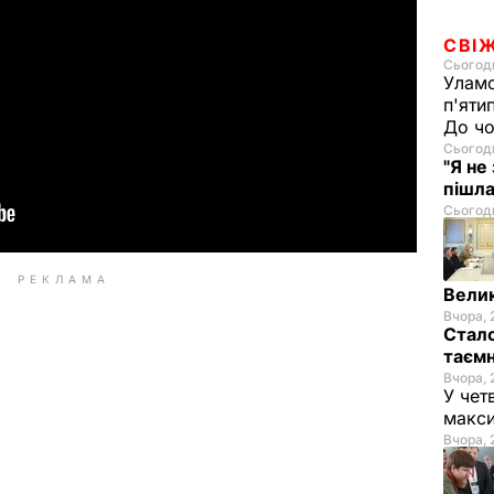
СВІ
Сьогодн
Уламо
п'яти
До чо
Сьогодн
"Я не
пішла
Сьогодн
РЕКЛАМА
Велик
Вчора, 
Стало
таємн
Вчора, 
У чет
макси
Вчора, 