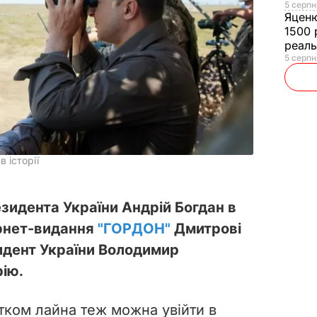
5 серпн
Яцен
1500 
реал
5 серпн
 історії
зидента України Андрій Богдан в
ернет-видання
"ГОРДОН"
Дмитрові
идент України Володимир
рію.
атком лайна теж можна увійти в