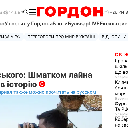
.63
$44.69
+26 КИЇВ
'ю
У гостях у Гордона
Блоги
Бульвар
LIVE
Ексклюзи
РИЗА У РФ
ПЕРЕГОВОРИ ПРО МИР В УКРАЇНІ
ВІДНОСИНИ
СВІЖ
Яров
шкіль
що во
ського: Шматком лайна
5 серпн
Клим
в історію
боять
ериал также можно прочитать на русском
моря
5 серпня
Фурс
Та Р
5 серпн
Кобе
не за