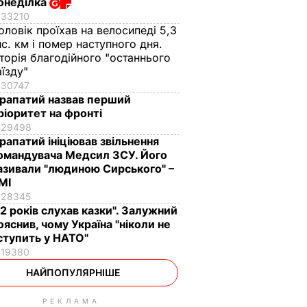
онеділка
33210
оловік проїхав на велосипеді 5,3
ис. км і помер наступного дня.
сторія благодійного "останнього
аїзду"
30747
рапатий назвав перший
ріоритет на фронті
29498
рапатий ініціював звільнення
омандувача Медсил ЗСУ. Його
азивали "людиною Сирського" –
МІ
28345
12 років слухав казки". Залужний
ояснив, чому Україна "ніколи не
ступить у НАТО"
19380
НАЙПОПУЛЯРНІШЕ
РЕКЛАМА