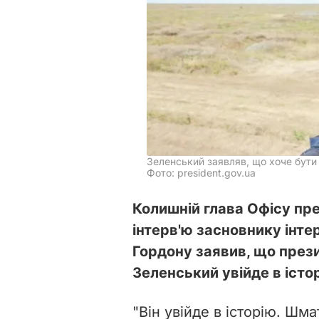
Зеленський заявляв, що хоче бути в
Фото: president.gov.ua
Колишній глава Офісу пре
інтерв'ю засновнику інт
Гордону заявив, що през
Зеленський увійде в істо
"Він увійде в історію. Шм