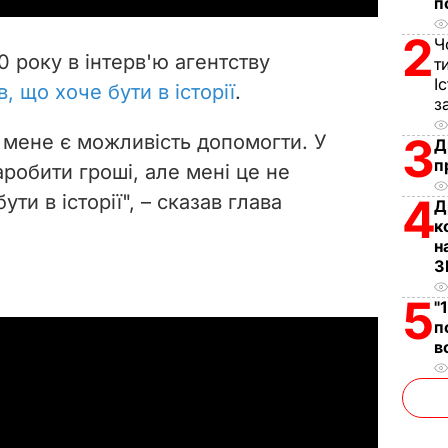
п
V
2
Ч
 року в інтерв'ю агентству
т
i
І
, що хоче бути в історії
.
з
d
3
У мене є можливість допомогти. У
Д
п
e
робити гроші, але мені це не
ути в історії", – сказав глава
4
Д
o
к
н
З
5
"
п
в