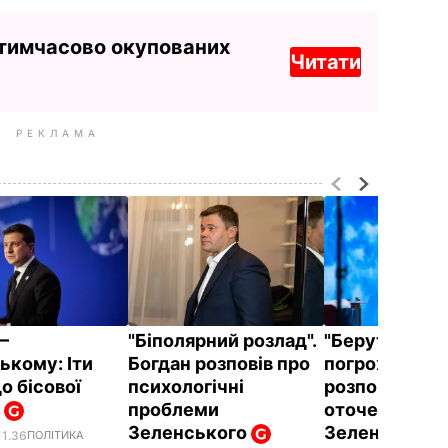
 тимчасово окупованих
Читати
РЕКЛАМА
–
"Біполярний розлад".
"Беруть, вим
ькому: Іти
Богдан розповів про
погрожують".
о бісової
психологічні
розповів про 
!
проблеми
оточенні
Зеленського
Зеленського
11.36
ПОЛІТИКА