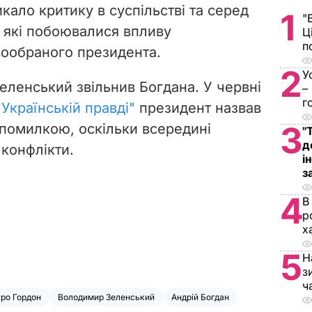
кало критику в суспільстві та серед
1
"
, які побоювалися впливу
Ц
п
ообраного президента.
2
У
еленський звільнив Богдана. У червні
–
г
"Українській правді"
президент назвав
3
помилкою, оскільки всередині
"
д
конфлікти.
і
з
4
В
р
х
5
Н
з
ч
ро Гордон
Володимир Зеленський
Андрій Богдан