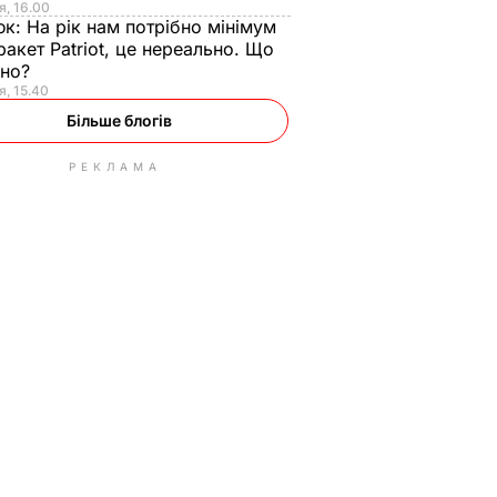
я, 16.00
юк:
На рік нам потрібно мінімум
ракет Patriot, це нереально. Що
ьно?
я, 15.40
Більше блогів
РЕКЛАМА