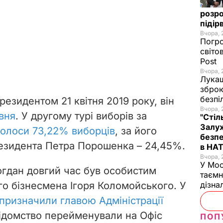
розро
підір
Вчора, 
Погро
світо
Post
Вчора, 
Лукаш
зброю
безпі
езидентом 21 квітня 2019 року, він
Вчора, 
вня
. У другому турі виборів за
"Стіл
Залуж
голоси 73,22% виборців
,
за його
безпе
резидента Петра Порошенка – 24,45%.
в НА
Вчора, 
У Мос
огдан довгий час був особистим
таємн
дізна
го бізнесмена Ігоря Коломойського. У
призначили главою Адміністрації
відомство перейменували на Офіс
ПОП