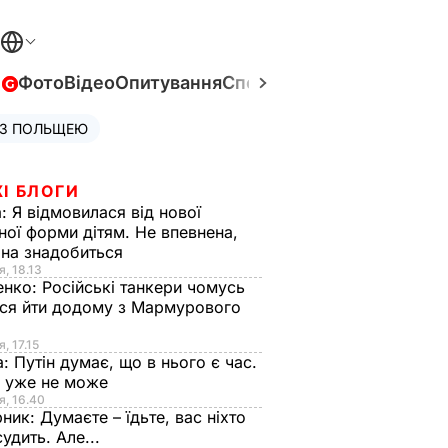
в
Фото
Відео
Опитування
Спецпроєкти
Війна в Укра
 З ПОЛЬЩЕЮ
І БЛОГИ
а:
Я відмовилася від нової
ної форми дітям. Не впевнена,
на знадобиться
я, 18.13
енко:
Російські танкери чомусь
ся йти додому з Мармурового
, 17.15
а:
Путін думає, що в нього є час.
Ф уже не може
я, 16.40
рник:
Думаєте – їдьте, вас ніхто
судить. Але...