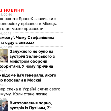
ЖІ НОВИНИ
і, 00.40
к ракети SpaceX заввишки з
поверхівку врізався в Місяць.
го це може призвести
і, 00.18
 зможу". Чому Стефанішина
 із суду в сльозах
і, 00.09
Залужного не було на
зустрічі Зеленського з
міністром оборони
обританії. У чому причина
23.51
 відоме ім'я генерала, якого
о поховали в Москві
23.00
вер спека в Україні сягне свого
муму. Коли стане легше
22.55
Виготовлення порно,
зустріч із Путіним, Z-