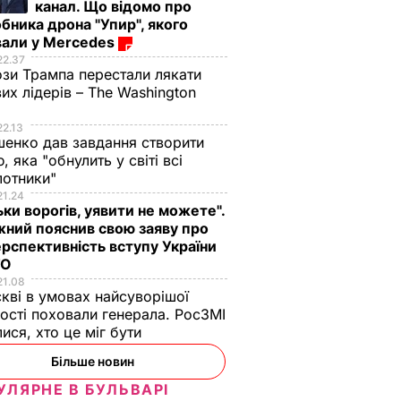
канал. Що відомо про
бника дрона "Упир", якого
вали у Mercedes
22.37
зи Трампа перестали лякати
вих лідерів – The Washington
22.13
енко дав завдання створити
, яка "обнулить у світі всі
лотники"
21.24
ьки ворогів, уявити не можете".
ний пояснив свою заяву про
рспективність вступу України
ТО
21.08
кві в умовах найсуворішої
ості поховали генерала. РосЗМІ
лися, хто це міг бути
Більше новин
УЛЯРНЕ В БУЛЬВАРІ