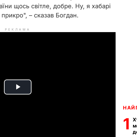
аїни щось світле, добре. Ну, я хабарі
 прикро", – сказав Богдан.
РЕКЛАМА
P
l
НАЙ
1
a
Х
м
д
y