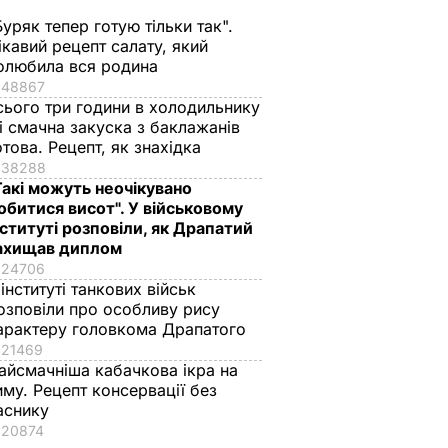
Буряк тепер готую тільки так".
ікавий рецепт салату, який
олюбила вся родина
48867
сього три години в холодильнику
 і смачна закуска з баклажанів
отова. Рецепт, як знахідка
38288
Такі можуть неочікувано
обитися висот". У військовому
нституті розповіли, як Драпатий
ахищав диплом
24706
 інституті танкових військ
озповіли про особливу рису
арактеру головкома Драпатого
21469
айсмачніша кабачкова ікра на
иму. Рецепт консервації без
аснику
20874