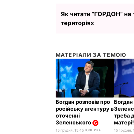
Як читати ”ГОРДОН” на
територіях
МАТЕРІАЛИ ЗА ТЕМОЮ
Богдан розповів про
Богдан 
російську агентуру в
Зеленс
оточенні
треба д
Зеленського
матері
15 грудня, 15.45
ПОЛІТИКА
15 грудня, 