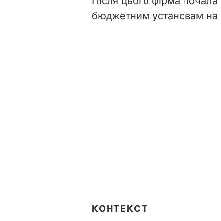
Після цього фірма почала
бюджетним установам на ок
КОНТЕКСТ