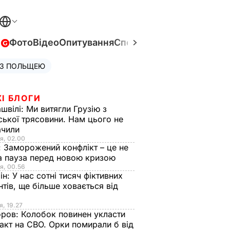
в
Фото
Відео
Опитування
Спецпроєкти
Війна в Укра
 З ПОЛЬЩЕЮ
І БЛОГИ
швілі:
Ми витягли Грузію з
ської трясовини. Нам цього не
ачили
я, 02.00
:
Заморожений конфлікт – це не
а пауза перед новою кризою
я, 00.56
ін:
У нас сотні тисяч фіктивних
нтів, ще більше ховається від
я, 19.27
оров:
Колобок повинен укласти
акт на СВО. Орки помирали б від