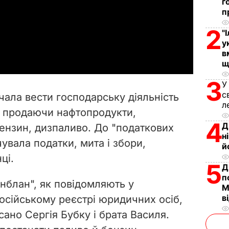
г
п
l
2
"
a
у
в
y
щ
3
V
У
с
чала вести господарську діяльність
л
i
, продаючи нафтопродукти,
4
Д
бензин, дизпаливо. До "податкових
d
н
увала податки, мита і збори,
й
e
ці.
5
Д
o
п
нблан", як повідомляють у
М
в
російському реєстрі юридичних осіб,
ано Сергія Бубку і брата Василя.