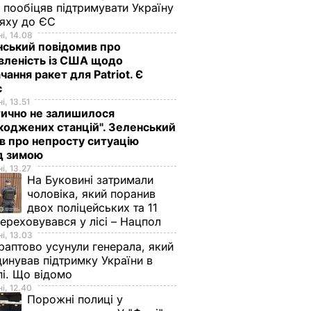
 пообіцяв підтримувати Україну
ляху до ЄС
і, 14.08
ський повідомив про
вленість із США щодо
чання ракет для Patriot. Є
с
і, 13.51
ично не залишилося
оджених станцій". Зеленський
в про непросту ситуацію
д зимою
і, 13.27
На Буковині затримали
чоловіка, який поранив
двох поліцейських та 11
переховувався у лісі – Нацпол
і, 13.03
аптово усунули генерала, який
инував підтримку України в
і. Що відомо
і, 12.40
Порожні полиці у