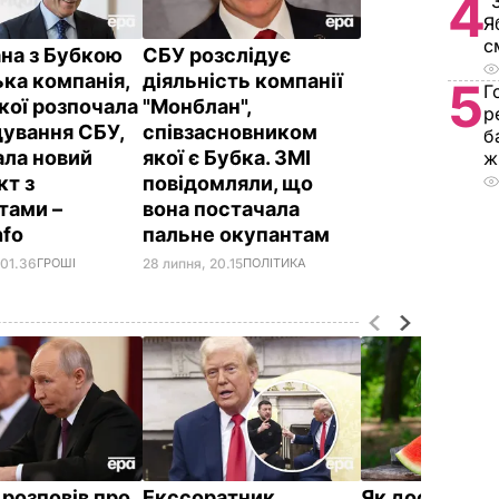
4
"
Я
с
ана з Бубкою
СБУ розслідує
ька компанія,
діяльність компанії
5
Г
кої розпочала
"Монблан",
р
дування СБУ,
співзасновником
б
ала новий
якої є Бубка. ЗМІ
ж
кт з
повідомляли, що
тами –
вона постачала
nfo
пальне окупантам
 01.36
ГРОШІ
28 липня, 20.15
ПОЛІТИКА
 розповів про
Екссоратник
Як досвідчен