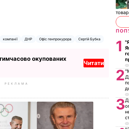
товар
ПОП
компанії
ДНР
Офіс генпрокурора
Сергій Бубка
1
"
Я
г
 тимчасово окупованих
п
Читати
2
"
Д
п
РЕКЛАМА
д
3
Д
о
н
с