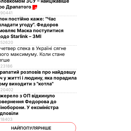
оловкомом ЗСУ – найцікавіше
ро Драпатого
90441
Ілон постійно каже: "Час
кладати угоду". Федоров
мовляє Маска поступитися
одо Starlink – ЗМІ
52620
 четвер спека в Україні сягне
вого максимуму. Коли стане
егше
23186
рапатий розповів про найдовшу
іч у житті і людину, яка порадила
ому виходити з "котла"
20402
жерело з ОП відкинуло
овернення Федорова до
іноборони. У ексміністра
ідповіли
18403
НАЙПОПУЛЯРНІШЕ