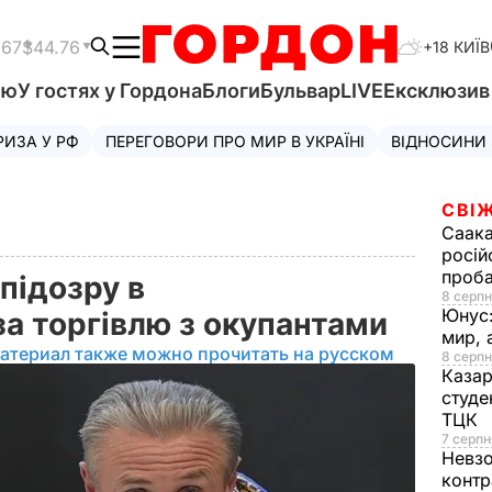
.67
$44.76
+18 КИЇВ
'ю
У гостях у Гордона
Блоги
Бульвар
LIVE
Ексклюзи
РИЗА У РФ
ПЕРЕГОВОРИ ПРО МИР В УКРАЇНІ
ВІДНОСИНИ
СВІЖ
Саака
росій
проб
 підозру в
8 серпн
Юнус
за торгівлю з окупантами
мир, 
атериал также можно прочитать на русском
8 серпн
Казар
студе
ТЦК
7 серпн
Невз
контр