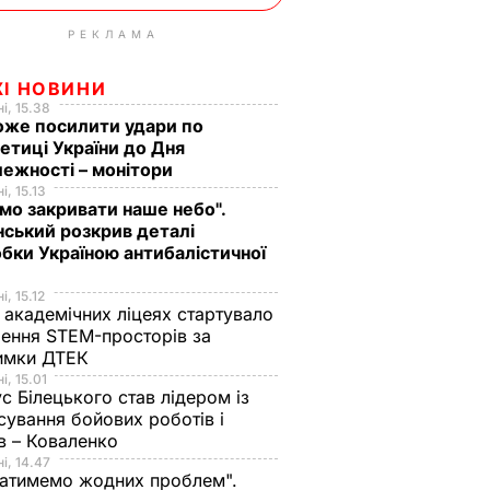
РЕКЛАМА
ЖІ НОВИНИ
і, 15.38
оже посилити удари по
етиці України до Дня
ежності – монітори
і, 15.13
мо закривати наше небо".
ський розкрив деталі
бки Україною антибалістичної
і, 15.12
 академічних ліцеях стартувало
ення STEM-просторів за
имки ДТЕК​
і, 15.01
с Білецького став лідером із
сування бойових роботів і
в – Коваленко
і, 14.47
атимемо жодних проблем".