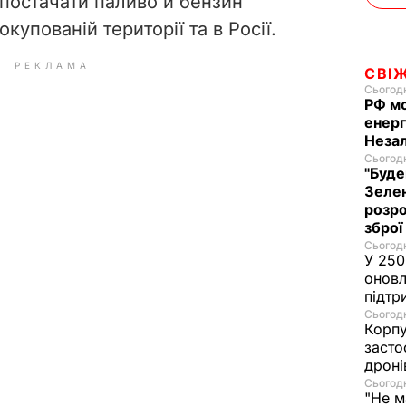
 постачати паливо й бензин
упованій території та в Росії.
РЕКЛАМА
СВІ
Сьогодн
РФ м
енерг
Незал
Сьогодн
"Буде
Зелен
розро
зброї
Сьогодн
У 250
оновл
підтр
Сьогодн
Корпу
засто
дроні
Сьогодн
"Не м