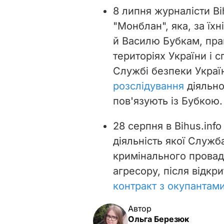
8 липня журналісти Bi
"Монблан", яка, за їх
й Василю Бубкам, пра
територіях України і 
Службі безпеки Украї
розслідування
діяльно
пов'язують із Бубкою.
28 серпня в Bihus.inf
діяльність якої Служб
кримінального прова
агресору, після відкри
контракт з окупантам
Автор
Ольга Березюк