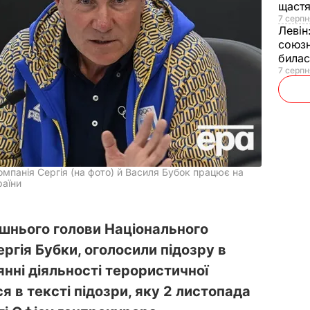
щаст
7 серпн
Левін
союзн
билас
7 серпн
омпанія Сергія (на фото) й Василя Бубок працює на
раїни
ишнього голови Національного
ергія Бубки, оголосили підозру в
янні діяльності терористичної
ся в тексті підозри, яку 2 листопада