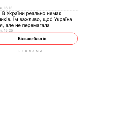
я
я, 16.13
:
В України реально немає
иків. Їм важливо, щоб Україна
я, але не перемагала
я, 15.25
Більше блогів
РЕКЛАМА