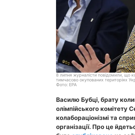
8 липня журналісти повідомили, що к
тимчасово окупованих територіях Ук
Фото: EPA
Василю Бубці, брату кол
олімпійського комітету С
колабораціонізмі та спри
організації. Про це йдеть