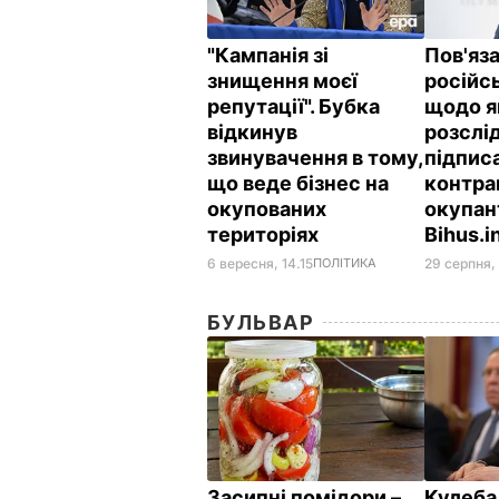
"Кампанія зі
Пов'яз
знищення моєї
російс
репутації". Бубка
щодо я
відкинув
розслі
звинувачення в тому,
підпис
що веде бізнес на
контра
окупованих
окупан
територіях
Bihus.i
6 вересня, 14.15
ПОЛІТИКА
29 серпня,
БУЛЬВАР
Засипні помідори –
Кулеба