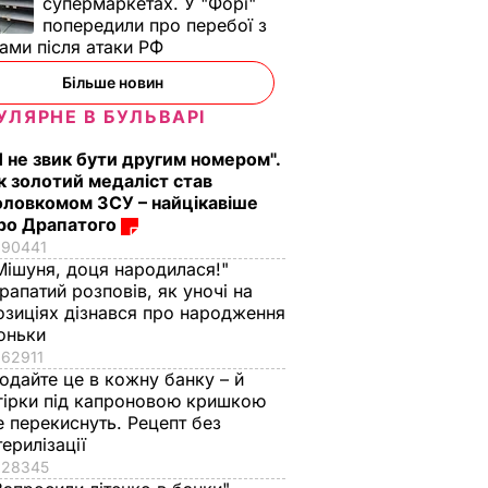
супермаркетах. У "Форі"
попередили про перебої з
ами після атаки РФ
Більше новин
УЛЯРНЕ В БУЛЬВАРІ
Я не звик бути другим номером".
к золотий медаліст став
оловкомом ЗСУ – найцікавіше
ро Драпатого
90441
Мішуня, доця народилася!"
рапатий розповів, як уночі на
озиціях дізнався про народження
оньки
62911
одайте це в кожну банку – й
гірки під капроновою кришкою
е перекиснуть. Рецепт без
терилізації
28345