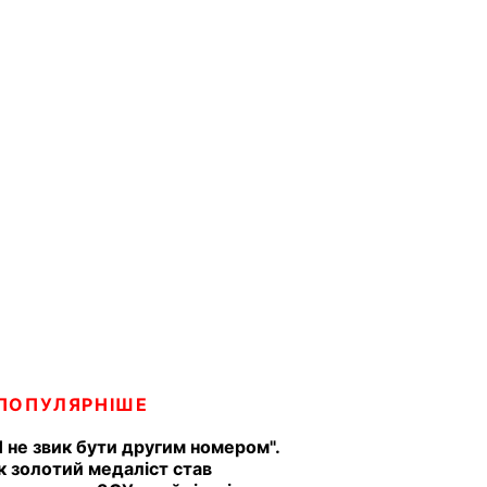
ПОПУЛЯРНІШЕ
Я не звик бути другим номером".
к золотий медаліст став