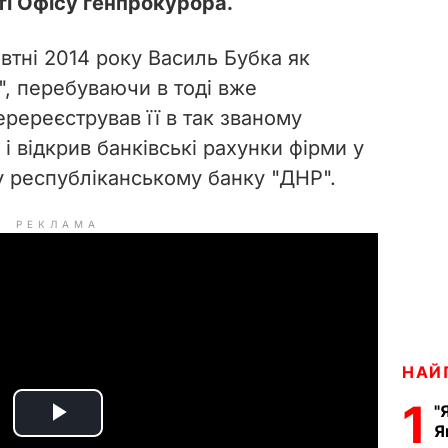
ті Офісу генпрокурора.
овтні 2014 року Василь Бубка як
, перебуваючи в тоді вже
ререєстрував її в так званому
і відкрив банківські рахунки фірми у
 республіканському банку "ДНР".
РЕКЛАМА
НАЙ
1
"
P
Я