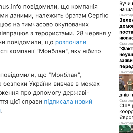
Вучич
hus.info повідомили, що компанія
на ш
німи даними, належить братам Сергію
Сьогодн
Зелен
цює на тимчасово окупованих
домо
поста
співпрацює з терористами. 28 червня у
нюан
ни повідомили, що
розпочали
Сьогодн
"Факт
сті компанії "Монблан", яку нібито
неушк
заяви
пере
Сьогодн
o повідомили, що "Монблан",
а безпеки України вивчає в межах
дження про допомогу державі-
днів 
ття цієї справи
підписала новий
Сьогодн
США р
и
.
коорд
Європ
Сьогодн