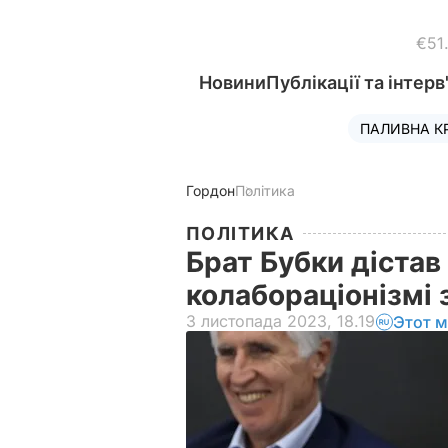
€51
Новини
Публікації та інтерв
ПАЛИВНА К
Гордон
Політика
ПОЛІТИКА
Брат Бубки дістав
колабораціонізмі 
3 листопада 2023, 18.19
Этот м