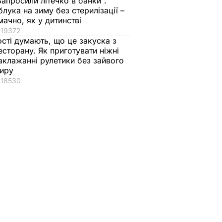
Запросили літечко в банки".
блука на зиму без стерилізації –
мачно, як у дитинстві
19372
ості думають, що це закуска з
есторану. Як приготувати ніжні
аклажанні рулетики без зайвого
иру
18530
і
У Росії жорстоко
"Дімка був наче