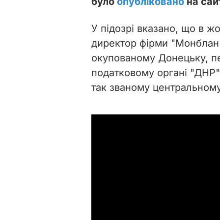
було
опубліковано
на сай
У підозрі вказано, що в ж
директор фірми "Монблан"
окупованому Донецьку, пе
податковому органі "ДНР" 
так званому центральному