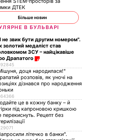
ення STEM-просторів за
имки ДТЕК​
Більше новин
УЛЯРНЕ В БУЛЬВАРІ
Я не звик бути другим номером".
к золотий медаліст став
оловкомом ЗСУ – найцікавіше
ро Драпатого
92845
Мішуня, доця народилася!"
рапатий розповів, як уночі на
озиціях дізнався про народження
оньки
64366
одайте це в кожну банку – й
гірки під капроновою кришкою
е перекиснуть. Рецепт без
терилізації
29071
Запросили літечко в банки".