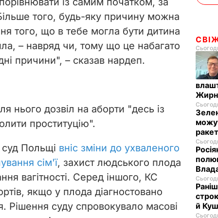
орівнювати із самим початком, за
 Більше того, будь-яку причину можна
ня того, що в тебе могла бути дитина
СВІ
ила, – навряд чи, тому що це набагато
Сьогодн
дні причини", – сказав нардеп.
влашт
Жирн
Сьогодн
я нього дозвіл на аборти "десь із
Зелен
можут
волити проституцію".
ракет
Сьогодн
й суд Польщі
вніс зміни до ухваленого
Росія
полюв
ування сім'ї
, захист людського плода
Влад
ня вагітності. Серед іншого, КС
Сьогодн
Раніш
ртів, якщо у плода діагностовано
строк
. Рішення суду спровокувало масові
й Куш
Сьогодн