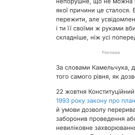
непорушне, що не можна п
якої причини це сталося.
пережити, але усвідомлен
і ти її своїми ж руками вб
складніше, ніж усі попере
За словами Камельчука, дл
того самого рівня, як доз
22 жовтня Конституційни
1993 року закону про план
й умови дозволу перериван
заборонив проведення або
невиліковне захворювання