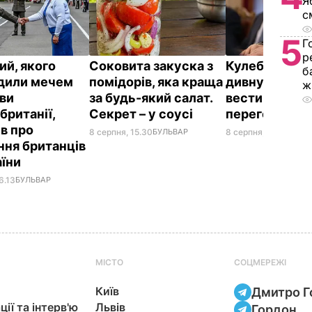
Я
с
5
Г
р
ий, якого
Соковита закуска з
Кулеба розпо
б
дили мечем
помідорів, яка краща
дивну манеру
ж
ви
за будь-який салат.
вести телефо
британії,
Секрет – у соусі
переговори
ів про
8 серпня, 15.30
БУЛЬВАР
8 серпня, 10.25
СВІТ
ння британців
аїни
6.13
БУЛЬВАР
МІСТО
СОЦМЕРЕЖІ
Київ
Дмитро Г
ції та інтерв'ю
Львів
Гордон