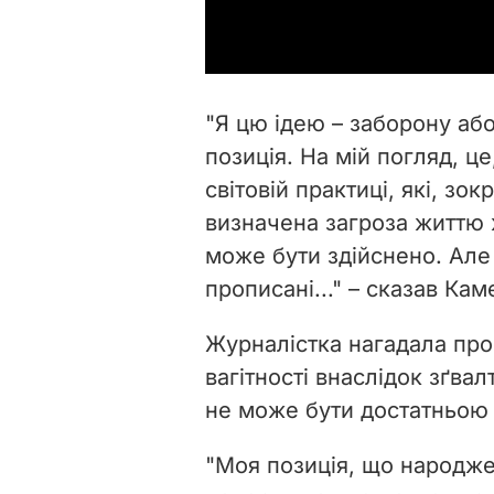
"Я цю ідею – заборону або
позиція. На мій погляд, це
світовій практиці, які, зо
визначена загроза життю ж
може бути здійснено. Але 
прописані..." – сказав Кам
Журналістка нагадала про
вагітності внаслідок з
ґ
вал
не може бути достатньою 
"Моя позиція, що народже