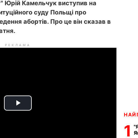
у" Юрій Камельчук виступив на
итуційного суду Польщі про
дення абортів. Про це він сказав в
втня.
РЕКЛАМА
P
НАЙ
l
1
"
Я
a