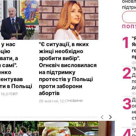
оновл
підтр
ПОП
1
"
 у нас
"Є ситуації, в яких
Я
г
юцію
жінці необхідно
п
вати, а
зробити вибір".
 самі".
Огнєвіч висловилася
2
"
енко
на підтримку
Д
ентував
протестів у Польщі
п
ти в Польщі
проти заборони
д
абортів
 16.07
СВІТ
3
Д
29 жовтня, 12.17
НОВИНИ
о
н
с
4
"