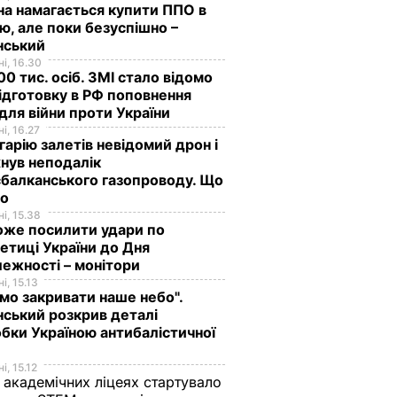
на намагається купити ППО в
лю, але поки безуспішно –
нський
і, 16.30
0 тис. осіб. ЗМІ стало відомо
ідготовку в РФ поповнення
 для війни проти України
і, 16.27
гарію залетів невідомий дрон і
нув неподалік
балканського газопроводу. Що
мо
і, 15.38
оже посилити удари по
етиці України до Дня
ежності – монітори
і, 15.13
мо закривати наше небо".
ський розкрив деталі
бки Україною антибалістичної
і, 15.12
 академічних ліцеях стартувало