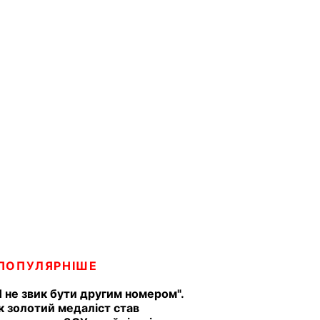
ПОПУЛЯРНІШЕ
Я не звик бути другим номером".
к золотий медаліст став