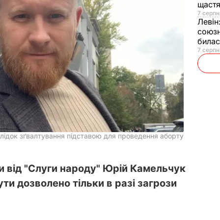
щаст
7 серпн
Левін
союзн
билас
7 серпн
слідок зґвалтування підставою для проведення аборту
и від "Слуги народу" Юрій Камельчук
ти дозволено тільки в разі загрози