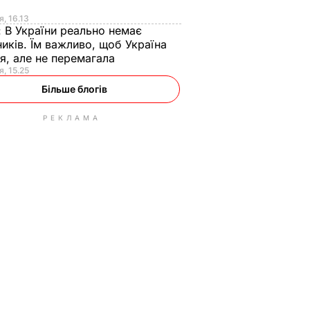
я
я, 16.13
:
В України реально немає
иків. Їм важливо, щоб Україна
я, але не перемагала
я, 15.25
Більше блогів
РЕКЛАМА