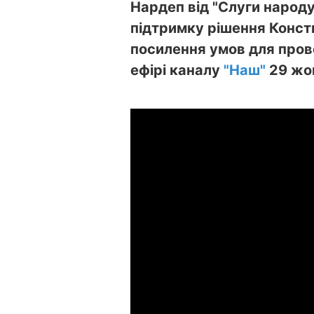
Нардеп від "Слуги народ
підтримку рішення Конст
посилення умов для прове
ефірі каналу
"Наш"
29 жо