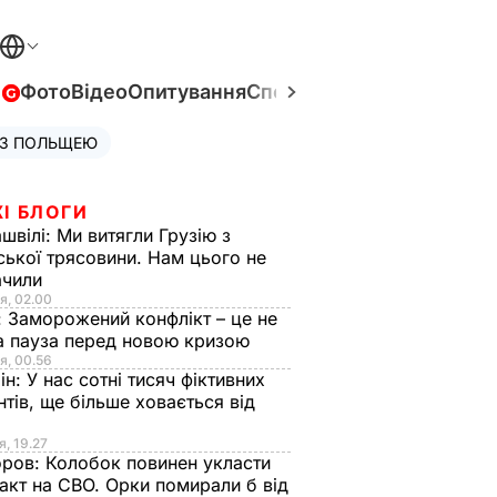
в
Фото
Відео
Опитування
Спецпроєкти
Війна в Укра
 З ПОЛЬЩЕЮ
І БЛОГИ
швілі:
Ми витягли Грузію з
ської трясовини. Нам цього не
ачили
я, 02.00
:
Заморожений конфлікт – це не
а пауза перед новою кризою
я, 00.56
ін:
У нас сотні тисяч фіктивних
нтів, ще більше ховається від
я, 19.27
оров:
Колобок повинен укласти
акт на СВО. Орки помирали б від