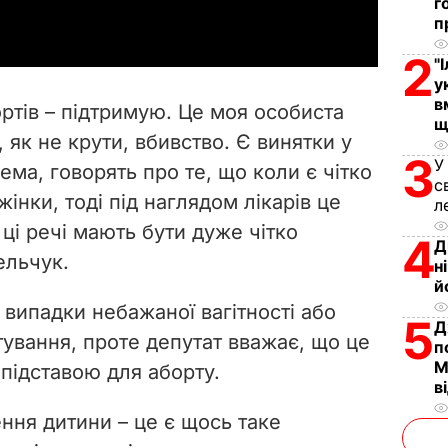
г
п
y
2
"
V
у
в
ртів – підтримую. Це моя особиста
щ
i
, як не крути, вбивство. Є винятки у
3
У
крема, говорять про те, що коли є чітко
d
с
інки, тоді під наглядом лікарів це
л
e
ці речі мають бути дуже чітко
4
Д
ельчук.
o
н
й
 випадки небажаної вагітності або
5
Д
тування, проте депутат вважає, що це
п
М
підставою для аборту.
в
ння дитини – це є щось таке