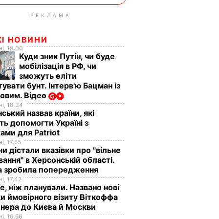
РЕКЛАМА
ЖІ НОВИНИ
і, 19.00
Куди зник Путін, чи буде
мобілізація в РФ, чи
зможуть еліти
увати бунт. Інтерв'ю Бацман із
овим. Відео
і, 18.34
ський назвав країни, які
ь допомогти Україні з
ами для Patriot
і, 17.55
ни дістали вказівки про "вільне
ання" в Херсонській області.
а зробила попередження
і, 17.42
е, ніж планували. Названо нові
и ймовірного візиту Віткоффа
нера до Києва й Москви
і, 16.56