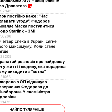
оловкомом ЗСУ – найцікавіше
ро Драпатого
92845
Ілон постійно каже: "Час
кладати угоду". Федоров
мовляє Маска поступитися
одо Starlink – ЗМІ
56266
 четвер спека в Україні сягне
вого максимуму. Коли стане
егше
23205
рапатий розповів про найдовшу
іч у житті і людину, яка порадила
ому виходити з "котла"
21063
жерело з ОП відкинуло
овернення Федорова до
іноборони. У ексміністра
ідповіли
18475
НАЙПОПУЛЯРНІШЕ