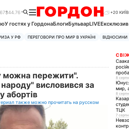
.67
$44.76
+20 КИЇВ
'ю
У гостях у Гордона
Блоги
Бульвар
LIVE
Ексклюзи
РИЗА У РФ
ПЕРЕГОВОРИ ПРО МИР В УКРАЇНІ
ВІДНОСИНИ
СВІЖ
Саака
росій
проб
у можна пережити".
8 серпн
Юнус
 народу" висловився за
мир, 
у абортів
8 серпн
Казар
териал также можно прочитать на русском
студе
ТЦК
7 серпн
Невз
контр