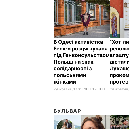
В Одесі активістка
"Хотіли
Femen роздягнулася
револ
під Генконсульством
влашту
Польщі на знак
дістали
солідарності з
Лукаш
польськими
проком
жінками
протес
29 жовтня, 17.01
СУСПІЛЬСТВО
29 жовтня,
БУЛЬВАР