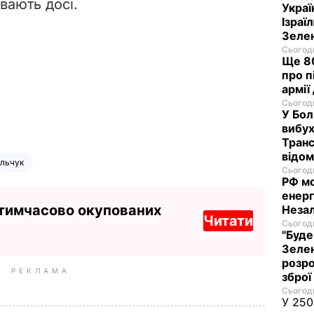
ивають досі.
Украї
Ізраї
Зеле
Сьогодн
Ще 80
про п
армії
Сьогодн
У Бол
вибух
Транс
відо
льчук
Сьогодн
РФ м
енерг
 тимчасово окупованих
Незал
Читати
Сьогодн
"Буде
Зелен
розро
РЕКЛАМА
зброї
Сьогодн
У 250