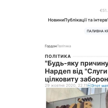
€51
Новини
Публікації та інтерв
ПАЛИВНА К
Гордон
Політика
ПОЛІТИКА
"Будь-яку причин
Нардеп від "Слуги
цілковиту заборон
29 жовтня 2020, 22.11
Этот ма