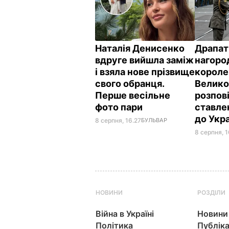
Наталія Денисенко
Драпат
вдруге вийшла заміж
нагоро
і взяла нове прізвище
короле
свого обранця.
Велико
Перше весільне
розпов
фото пари
ставле
до Укр
8 серпня, 16.27
БУЛЬВАР
8 серпня, 1
НОВИНИ
РОЗДІЛИ
Війна в Україні
Новини
Політика
Публіка