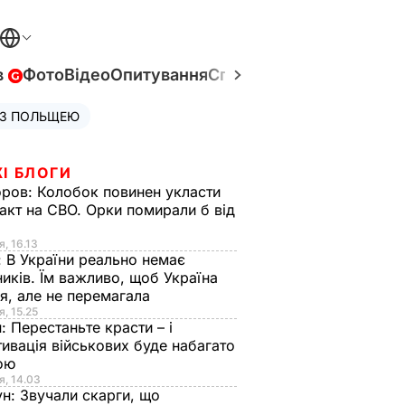
в
Фото
Відео
Опитування
Спецпроєкти
Війна в Укр
 З ПОЛЬЩЕЮ
І БЛОГИ
оров:
Колобок повинен укласти
акт на СВО. Орки помирали б від
я
я, 16.13
:
В України реально немає
иків. Їм важливо, щоб Україна
я, але не перемагала
я, 15.25
н:
Перестаньте красти – і
ивація військових буде набагато
ою
я, 14.03
ун:
Звучали скарги, що