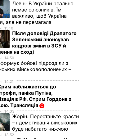
Левін:
В України реально
немає союзників. Їм
важливо, щоб Україна
я, але не перемагала
і, 15.10
Після доповіді Драпатого
Зеленський анонсував
кадрові зміни в ЗСУ й
ення на сході
і, 14.50
 формує бойові підрозділи з
нських військовополонених –
і, 14.21
Крим наближається до
трофи, паніка Путіна,
ізація в РФ. Стрим Гордона з
ою. Трансляція
і, 14.03
Жорін:
Перестаньте красти
– і демотивація військових
буде набагато нижчою
і, 13.52