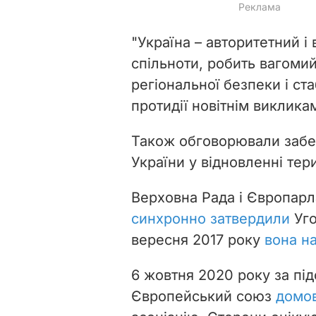
"Україна – авторитетний і
спільноти, робить вагоми
регіональної безпеки і ст
протидії новітнім викликам
Також обговорювали забе
України у відновленні тери
Верховна Рада і Європарл
синхронно затвердили
Уго
вересня 2017 року
вона н
6 жовтня 2020 року за під
Європейський союз
домо