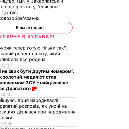
ництво ТЦК у Закарпатській
ті підозрюють у "списанні"
 1,5 тис.
ковозобов'язаних
Більше новин
УЛЯРНЕ В БУЛЬВАРІ
Буряк тепер готую тільки так".
ікавий рецепт салату, який
олюбила вся родина
65404
Я не звик бути другим номером".
к золотий медаліст став
оловкомом ЗСУ – найцікавіше
ро Драпатого
39735
Мішуня, доця народилася!"
рапатий розповів, як уночі на
озиціях дізнався про народження
оньки
37569