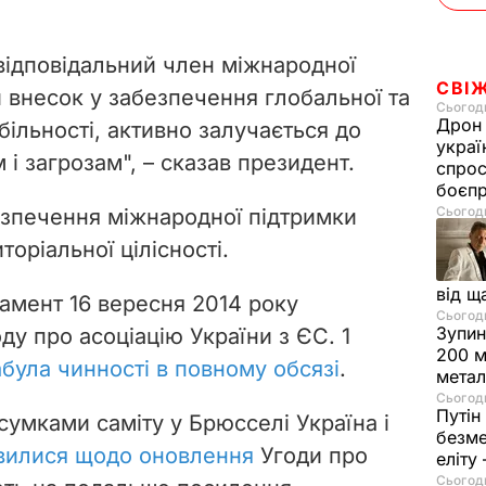
 відповідальний член міжнародної
СВІ
й внесок у забезпечення глобальної та
Сьогодн
Дрон 
абільності, активно залучається до
украї
 і загрозам", – сказав президент.
спрос
боєп
Сьогодн
зпечення міжнародної підтримки
торіальної цілісності.
від щ
амент 16 вересня 2014 року
Сьогодн
Зупин
ду про асоціацію України з ЄС. 1
200 м
абула чинності в повному обсязі
.
метал
Сьогодн
Путін
сумками саміту у Брюсселі Україна і
безме
вилися щодо оновлення
Угоди про
еліту
Сьогодн