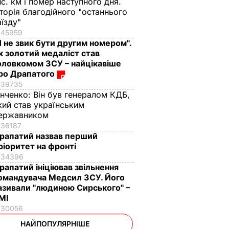
ис. км і помер наступного дня.
сторія благодійного "останнього
аїзду"
45959
Я не звик бути другим номером".
к золотий медаліст став
оловкомом ЗСУ – найцікавіше
ро Драпатого
39735
інченко:
Він був генералом КДБ,
кий став українським
ержавником
36187
рапатий назвав перший
ріоритет на фронті
34396
рапатий ініціював звільнення
омандувача Медсил ЗСУ. Його
азивали "людиною Сирського" –
МІ
30056
НАЙПОПУЛЯРНІШЕ