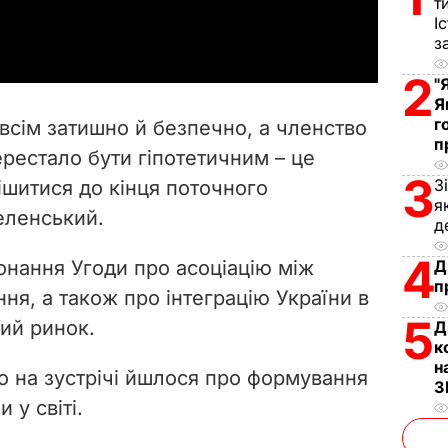
т
a
І
з
y
2
"
V
Я
г
 всім затишно й безпечно, а членство
i
п
рестало бути гіпотетичним – це
3
З
ішитися до кінця поточного
d
я
Зеленський.
д
e
4
онання Угоди про асоціацію між
Д
o
п
ння, а також про інтеграцію України в
5
ий ринок.
Д
к
н
 на зустрічі йшлося про формування
З
 у світі.