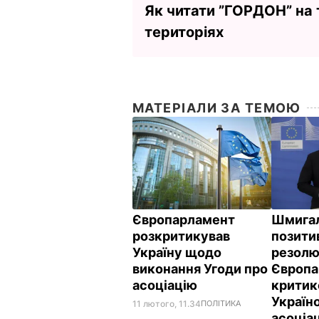
Як читати ”ГОРДОН” на
територіях
МАТЕРІАЛИ ЗА ТЕМОЮ
Європарламент
Шмигал
розкритикував
позити
Україну щодо
резолю
виконання Угоди про
Європа
асоціацію
критик
Україн
11 лютого, 11.34
ПОЛІТИКА
асоціа