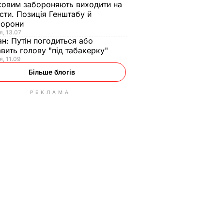
ковим забороняють виходити на
сти. Позиція Генштабу й
борони
я, 13.07
ан:
Путін погодиться або
авить голову "під табакерку"
я, 11.09
Більше блогів
РЕКЛАМА