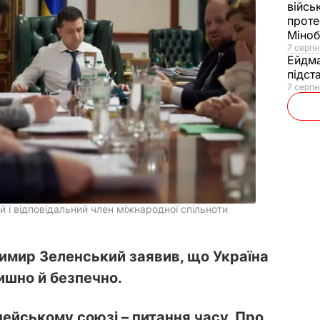
війсь
проте
Міно
7 серпн
Ейдм
підст
7 серпн
й і відповідальний член міжнародної спільноти
имир Зеленський заявив, що Україна
тишно й безпечно.
ейському союзі – питання часу. Про