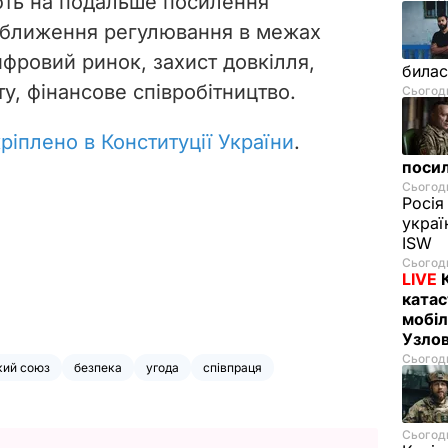
ють на подальше посилення
а зближення регулювання в межах
ифровий ринок, захист довкілля,
билас
ту, фінансове співробітництво.
Сьогодн
ріплено в Конституції України
.
посил
Сьогодн
Росія
украї
ISW
Сьогодн
LIVE
катас
мобіл
Узлов
Сьогодн
кий союз
безпека
угода
співпраця
Сьогодн