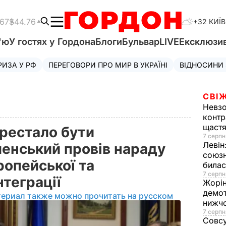
.67
$44.76
+32 КИЇВ
'ю
У гостях у Гордона
Блоги
Бульвар
LIVE
Ексклюзи
РИЗА У РФ
ПЕРЕГОВОРИ ПРО МИР В УКРАЇНІ
ВІДНОСИНИ
СВІЖ
Невз
контр
щаст
ерестало бути
7 серпн
Левін
ленський провів нараду
союзн
ропейської та
билас
7 серпн
нтеграції
Жорі
демот
териал также можно прочитать на русском
нижч
7 серпн
Совс