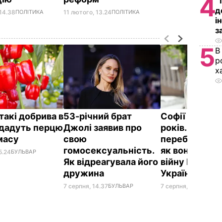
4
"
д
 14.38
ПОЛІТИКА
11 лютого, 13.24
ПОЛІТИКА
і
з
5
В
р
х
такі добрива в
53-річний брат
Софії Ротару 
 дадуть перцю
Джолі заявив про
років. Де зар
 масу
свою
перебуває спі
гомосексуальність.
як вона реагу
5.24
БУЛЬВАР
Як відреагувала його
війну Росії п
дружина
України
7 серпня, 14.37
БУЛЬВАР
7 серпня, 14.33
БУЛЬ