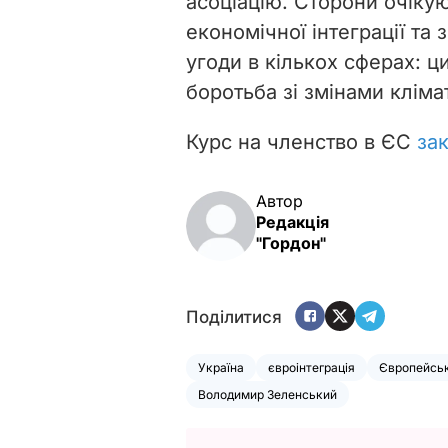
асоціацію. Сторони очіку
економічної інтеграції т
угоди в кількох сферах: ц
боротьба зі змінами кліма
Курс на членство в ЄС
зак
Автор
Редакція
"Гордон"
Поділитися
Україна
євроінтеграція
Європейсь
Володимир Зеленський