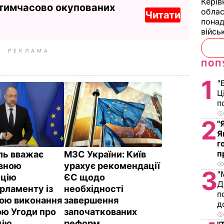
Керів
 тимчасово окупованих
облас
Читати
понад
війсь
РЕКЛАМА
ПОП
1
"
Ц
п
2
"
Я
г
п
ь вважає
МЗС України: Київ
вною
урахує рекомендації
3
"
цію
ЄС щодо
Д
рламенту із
необхідності
п
ою виконання
завершення
д
ою Угоди про
започаткованих
цію
реформ