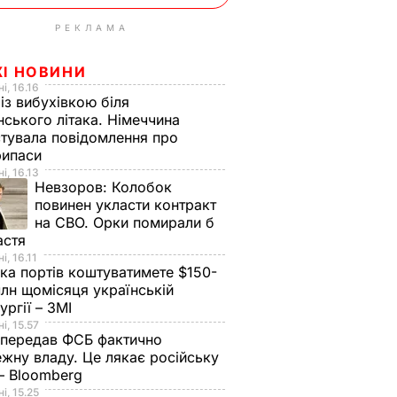
РЕКЛАМА
ЖІ НОВИНИ
і, 16.16
із вибухівкою біля
нського літака. Німеччина
тувала повідомлення про
рипаси
і, 16.13
Невзоров:
Колобок
повинен укласти контракт
на СВО. Орки помирали б
астя
і, 16.11
ка портів коштуватимете $150-
лн щомісяця українській
ургії – ЗМІ
і, 15.57
 передав ФСБ фактично
жну владу. Це лякає російську
 – Bloomberg
і, 15.25