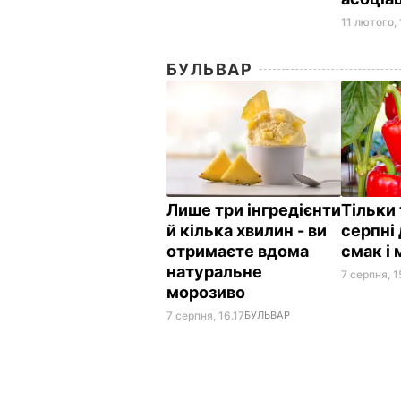
11 лютого,
БУЛЬВАР
Лише три інгредієнти
Тільки 
й кілька хвилин - ви
серпні
отримаєте вдома
смак і
натуральне
7 серпня, 1
морозиво
7 серпня, 16.17
БУЛЬВАР