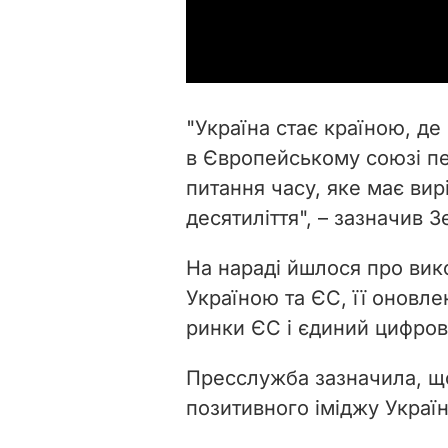
"
Україна стає країною, де
в Європейському союзі пе
питання часу, яке має вир
десятиліття
", – зазначив 
На нараді йшлося про вик
Україною та ЄС, її оновле
ринки ЄС і єдиний цифров
Пресслужба зазначила, що
позитивного іміджу України