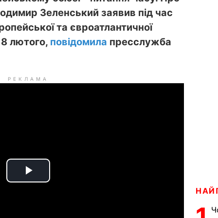
лодимир Зеленський заявив під час
ропейської та євроатлантичної
 18 лютого,
повідомила
пресслужба
РЕКЛАМА
P
НАЙ
l
1
Ч