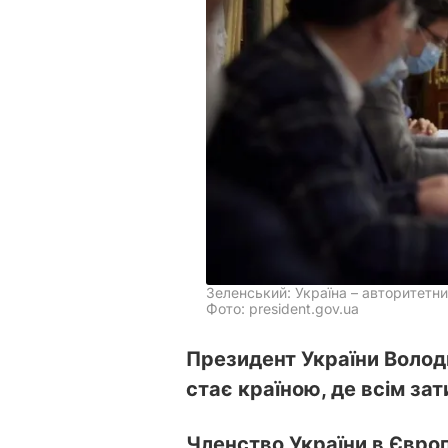
Зеленський: Україна – авторитетни
Фото: president.gov.ua
Президент України Волод
стає країною, де всім за
Членство України в Європ