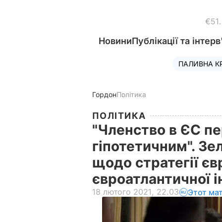
€51
Новини
Публікації та інтерв
ПАЛИВНА К
Гордон
Політика
ПОЛІТИКА
"Членство в ЄС п
гіпотетичним". Зе
щодо стратегії єв
євроатлантичної і
18 лютого 2021, 22.03
Этот ма