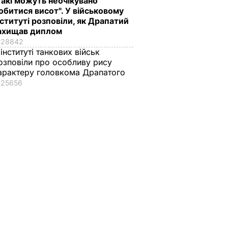
Такі можуть неочікувано
обитися висот". У військовому
нституті розповіли, як Драпатий
ахищав диплом
28842
 інституті танкових військ
озповіли про особливу рису
арактеру головкома Драпатого
25656
– 79
"Запросили літечко в
"Виходять дуже
аз
банки". Яблука на
смачними, з легкою
вачка і
зиму без
"квашеною" ноткою"
є на
стерилізації –
Ці консервовані
роти
смачно, як у
томати точно не
дитинстві
зривають кришки
ВАР
7 серпня, 13.49
БУЛЬВАР
7 серпня, 13.08
БУЛЬВАР