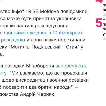
П
п
р
дство.Інфо" і RISE Moldova повідомили,
са може бути причетна українська
5
Н
п
 першій частині розслідування
р
що
щонайменше двоє з 10 ймовірних
у
з розвідкою
й вони пішки перетинали
ску "Могилів-Подільський – Отач" у
а.
ні розвідки Міноборони
заперечують
нту
. "Ми вважаємо, що це провокація
 щодо дискредитації воєнної розвідки
б посварити два братні народи", –
ідомства Андрій Черняк.