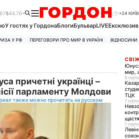
.67
$44.76
+24 КИЇВ
'ю
У гостях у Гордона
Блоги
Бульвар
LIVE
Ексклюзи
РИЗА У РФ
ПЕРЕГОВОРИ ПРО МИР В УКРАЇНІ
ВІДНОСИНИ
СВІЖ
Юнус
мир, 
8 серпн
са причетні українці –
Казар
студе
місії парламенту Молдови
ТЦК
риал также можно прочитать на русском
7 серпн
Невз
контр
щаст
7 серпн
Левін
союзн