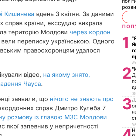
політ
розви
рі Кишинева
вдень 3 квітня. За даними
іх справ країни, екссуддю викрала
ПОП
нула територію Молдови
через кордон
1
"
і вели переписку українською. Одного
Я
овським правоохоронцям удалося
г
п
2
"
ікували відео,
на якому знято,
Д
п
радення Чауса
.
д
3
онці заявили, що
нічого не знають про
Д
о
закордонних справ Дмитро Кулеба 7
н
ну розмову із главою МЗС Молдови
с
ас якої запевнив у непричетності
4
Н
я.