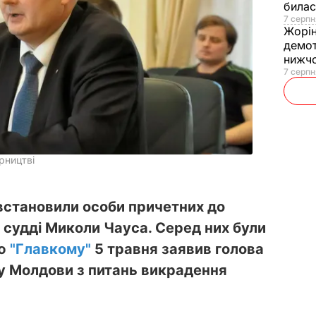
билас
7 серпн
Жорі
демот
нижч
7 серпн
рництві
встановили особи причетних до
 судді Миколи Чауса. Серед них були
'ю
"Главкому"
5 травня заявив голова
ту Молдови з питань викрадення