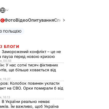
в
Фото
Відео
Опитування
Спецпроєкти
Війна в Укра
 З ПОЛЬЩЕЮ
І БЛОГИ
:
Заморожений конфлікт – це не
а пауза перед новою кризою
я, 00.56
ін:
У нас сотні тисяч фіктивних
нтів, ще більше ховається від
я, 19.27
оров:
Колобок повинен укласти
акт на СВО. Орки помирали б від
я
я, 16.13
:
В України реально немає
иків. Їм важливо, щоб Україна