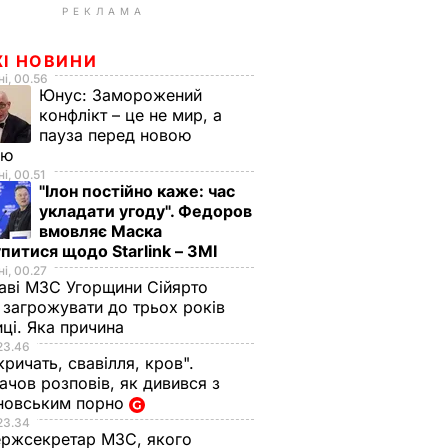
РЕКЛАМА
ЖІ НОВИНИ
і, 00.56
Юнус:
Заморожений
конфлікт – це не мир, а
пауза перед новою
ою
і, 00.51
"Ілон постійно каже: час
укладати угоду". Федоров
вмовляє Маска
питися щодо Starlink – ЗМІ
і, 00.27
аві МЗС Угорщини Сійярто
загрожувати до трьох років
иці. Яка причина
23.46
кричать, свавілля, кров".
чов розповів, як дивився з
новським порно
23.34
ржсекретар МЗС, якого