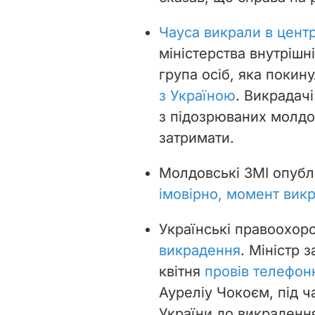
Чауса викрали в цент
міністерства внутрішн
група осіб, яка поки
з Україною
. Викрадач
з підозрюваних молд
затримати.
Молдовські ЗМІ опубл
імовірно, момент вик
Українські правоохор
викрадення
. Міністр 
квітня
провів телефон
Ауреліу Чокоєм, під ч
України до викраденн