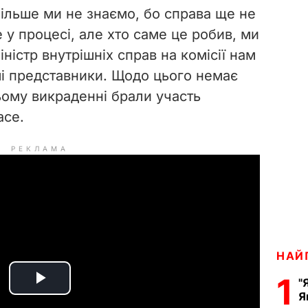
Більше ми не знаємо, бо справа ще не
 у процесі, але хто саме це робив, ми
ністр внутрішніх справ на комісії нам
нші представники. Щодо цього немає
ьому викраденні брали участь
асе.
РЕКЛАМА
НАЙ
1
"
P
Я