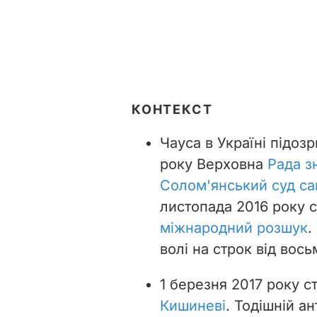
КОНТЕКСТ
Чауса в Україні підоз
року Верховна
Рада з
Солом'янський суд са
листопада 2016 року
міжнародний розшук
.
волі на строк від вось
1 березня 2017 року с
Кишиневі
. Тодішній 