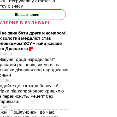
ику інтегрували у стратегію
тку бізнесу
Більше новин
УЛЯРНЕ В БУЛЬВАРІ
Я не звик бути другим номером".
к золотий медаліст став
оловкомом ЗСУ – найцікавіше
ро Драпатого
68638
Мішуня, доця народилася!"
рапатий розповів, як уночі на
озиціях дізнався про народження
оньки
54365
одайте це в кожну банку – й
гірки під капроновою кришкою
е перекиснуть. Рецепт без
терилізації
24009
іжні "Поцілуночки" до чаю.