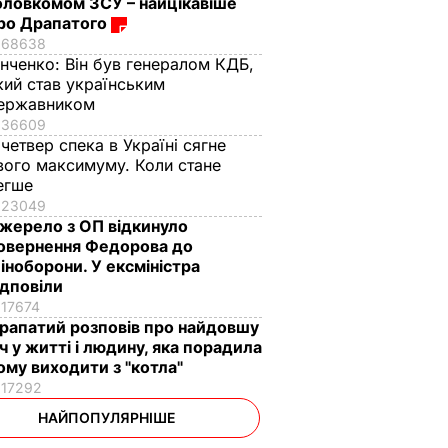
оловкомом ЗСУ – найцікавіше
ро Драпатого
68638
інченко:
Він був генералом КДБ,
кий став українським
ержавником
36609
 четвер спека в Україні сягне
вого максимуму. Коли стане
егше
23049
жерело з ОП відкинуло
овернення Федорова до
іноборони. У ексміністра
ідповіли
17674
рапатий розповів про найдовшу
іч у житті і людину, яка порадила
ому виходити з "котла"
17292
НАЙПОПУЛЯРНІШЕ