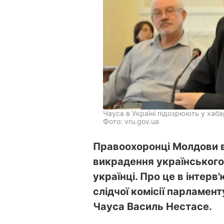
Чауса в Україні підозрюють у хаба
Фото: vru.gov.ua
Правоохоронці Молдови 
викрадення українського
українці. Про це в інтерв
слідчої комісії парламен
Чауса Василь Нестасе.