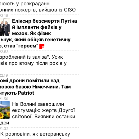
рюють у розкраданні
онних пожертв, вийшов із СІЗО
23.18
Еліксир безсмертя Путіна
й імпланти фейків у
мозок. Як фізик
ьчук, який обіцяв генетичну
, став "героєм"
22.53
 зроблений із заліза". Усик
вів про втому після років у
і
22.19
омі дрони помітили над
ковою базою Німеччини. Там
тують Patriot
21.50
На Волині завершили
ексгумацію жертв Другої
світової. Виявили останки
юдей
21.32
К розповіли, як ветеранську