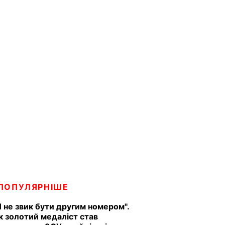
ПОПУЛЯРНІШЕ
Я не звик бути другим номером".
к золотий медаліст став