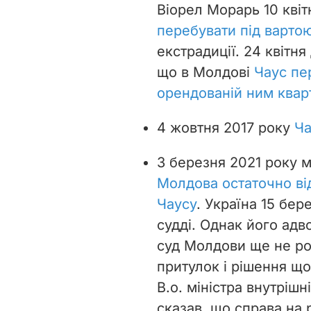
Віорел Морарь 10 квіт
перебувати під варто
екстрадиції. 24 квітн
що в Молдові
Чаус пе
орендованій ним квар
4 жовтня 2017 року
Ча
3 березня 2021 року 
Молдова остаточно ві
Чаусу
. Україна 15 бер
судді. Однак його адв
суд Молдови ще не ро
притулок і рішення що
В.о. міністра внутріш
сказав, що справа на 