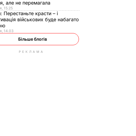
я, але не перемагала
я, 15.25
н:
Перестаньте красти – і
ивація військових буде набагато
ою
я, 14.03
Більше блогів
РЕКЛАМА