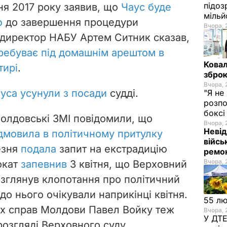
підоз
ня 2017 року заявив, що
Чаус буде
мільй
ю
до завершення процедури
Вчора, 
я директор НАБУ Артем Ситник сказав,
ребуває під домашнім арештом в
Ковал
тирі
.
зброю
Вчора, 
уса усунули з посади
судді.
"Я не
розпо
бокс
молдовські ЗМІ повідомили, що
Вчора, 
Невід
дмовила в політичному притулку
війсь
езня
подала
запит на екстрадицію
ремон
Вчора, 
окат
запевнив
3 квітня, що Верховний
зглянув клопотання про політичний
до нього очікували наприкінці квітня.
55 л
ніх справ Молдови Павел Войку теж
Вчора, 
У ДТЕ
розгляді Верховного суду.