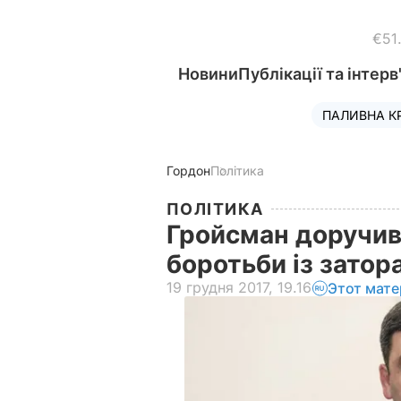
€51
Новини
Публікації та інтерв
ПАЛИВНА К
Гордон
Політика
ПОЛІТИКА
Гройсман доручив 
боротьби із затор
19 грудня 2017, 19.16
Этот мате