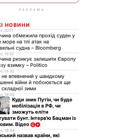
РЕКЛАМА
ЖІ НОВИНИ
і, 20.11
чина обмежила прохід суден у
 море на тлі атак на
вельні судна – Bloomberg
і, 19.52
чина ризикує залишити Європу
азу взимку – Politico
і, 19.32
 не впевнений у швидкому
шенні війни й побоюється ще
ї складної зими
і, 19.00
Куди зник Путін, чи буде
мобілізація в РФ, чи
зможуть еліти
увати бунт. Інтерв'ю Бацман із
овим. Відео
і, 18.34
ський назвав країни, які