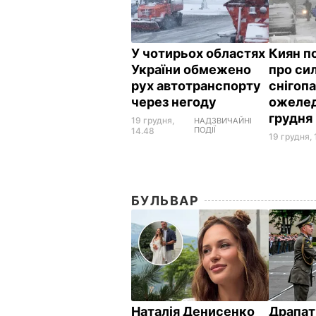
У чотирьох областях
Киян п
України обмежено
про сил
рух автотранспорту
снігопа
через негоду
ожеле
грудня
19 грудня,
НАДЗВИЧАЙНІ
ПОДІЇ
14.48
19 грудня, 
БУЛЬВАР
Наталія Денисенко
Драпат