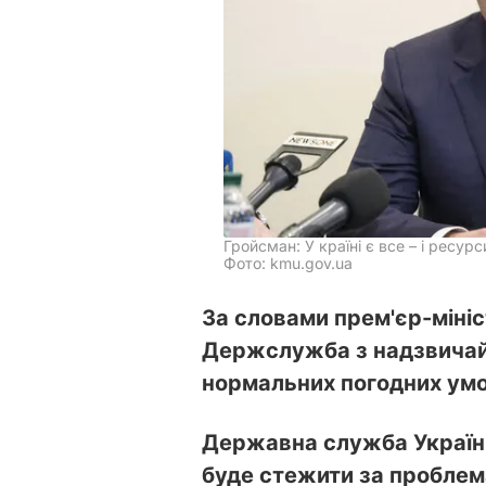
Гройсман: У країні є все – і ресурси
Фото: kmu.gov.ua
За словами прем'єр-міні
Держслужба з надзвичайн
нормальних погодних умов
Державна служба України
буде стежити за проблем