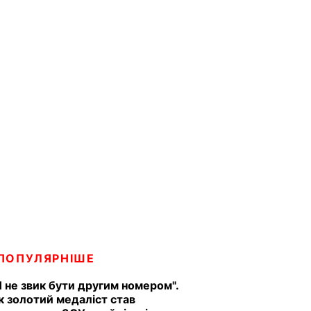
ПОПУЛЯРНІШЕ
Я не звик бути другим номером".
к золотий медаліст став