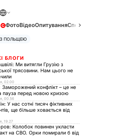
в
Фото
Відео
Опитування
Спецпроєкти
Війна в Укра
 З ПОЛЬЩЕЮ
І БЛОГИ
швілі:
Ми витягли Грузію з
ської трясовини. Нам цього не
ачили
я, 02.00
:
Заморожений конфлікт – це не
а пауза перед новою кризою
я, 00.56
ін:
У нас сотні тисяч фіктивних
нтів, ще більше ховається від
я, 19.27
оров:
Колобок повинен укласти
акт на СВО. Орки помирали б від