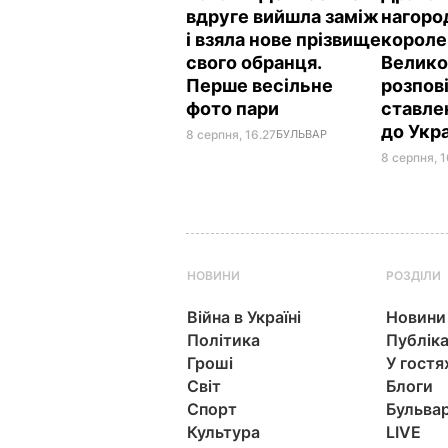
вдруге вийшла заміж
нагоро
і взяла нове прізвище
короле
свого обранця.
Велико
Перше весільне
розпов
фото пари
ставле
до Укр
8 серпня, 16.27
БУЛЬВАР
8 серпня, 1
НОВИНИ
РОЗДІЛИ
Війна в Україні
Новини
Політика
Публіка
Гроші
У гостя
Світ
Блоги
Спорт
Бульва
Культура
LIVE