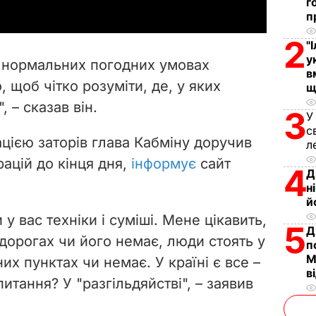
г
y
п
2
V
"
у
 нормальних погодних умовах
в
i
, щоб чітко розуміти, де, у яких
щ
, – сказав він.
d
3
У
с
e
ацією заторів глава Кабміну доручив
л
ацій до кінця дня,
інформує
сайт
4
o
Д
н
й
 у вас техніки і суміші. Мене цікавить,
5
Д
 дорогах чи його немає, люди стоять у
п
М
их пунктах чи немає. У країні є все –
в
питання? У "разгільдяйстві", – заявив