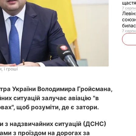
щаст
7 серпн
Левін
союзн
билас
7 серпн
, і гроші
стра України Володимира Гройсмана,
их ситуацій залучає авіацію "в
ах", щоб розуміти, де є затори.
 з надзвичайних ситуацій (ДСНС)
ами з проїздом на дорогах за