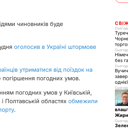
СВІ
відями чиновників буде
Сьогодн
Туреч
Чорне
торго
рудня
оголосив в Україні штормове
Сьогодн
Німеч
без г
Сьогодн
аїнців утриматися від поїздок на
Вучич
завер
е погіршення погодних умов.
одніє
Сьогодн
енням погодних умов у Київській,
 і Полтавській областях
обмежили
порту
.
влашт
Жирн
Сьогодн
Зелен