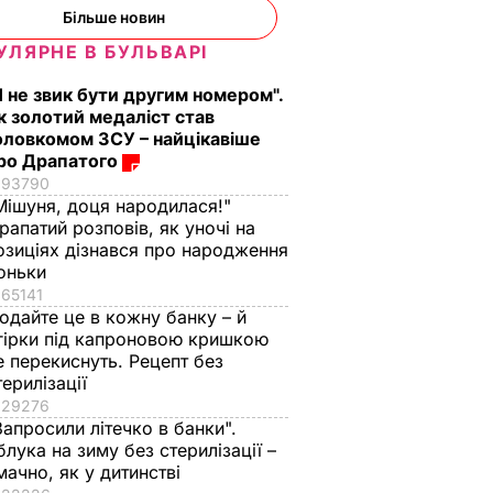
Більше новин
УЛЯРНЕ В БУЛЬВАРІ
му
Укргідрометцентр
Я не звик бути другим номером".
тім
оголосив штормове
к золотий медаліст став
ідати".
попередження на 18
оловкомом ЗСУ – найцікавіше
ірив, як
грудня у 12 областях
ро Драпатого
ніг у
93790
18 грудня, 09.14
СУСПІЛЬСТВО
Мішуня, доця народилася!"
рапатий розповів, як уночі на
ВИЧАЙНІ
озиціях дізнався про народження
оньки
65141
одайте це в кожну банку – й
гірки під капроновою кришкою
е перекиснуть. Рецепт без
терилізації
29276
Запросили літечко в банки".
блука на зиму без стерилізації –
мачно, як у дитинстві
вів про
Кулеба пояснив,
Як досвідчені