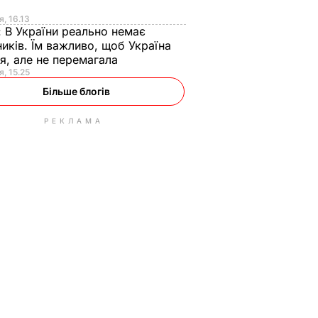
я
я, 16.13
:
В України реально немає
иків. Їм важливо, щоб Україна
я, але не перемагала
я, 15.25
Більше блогів
РЕКЛАМА