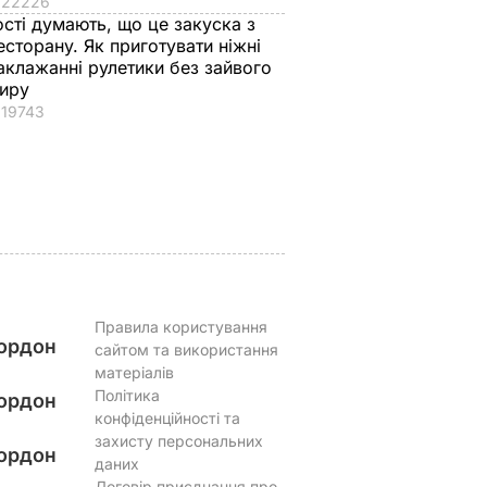
22226
 Путіна
чому Трамп
городники обирают
ості думають, що це закуска з
нні
насправді
найсолодший кавун
есторану. Як приготувати ніжні
причепився до
Сім ознак стиглої й
аклажанні рулетики без зайвого
иру
костюма
соковитої ягоди
19743
Зеленського
8 серпня, 00.05
БУЛЬВАР
8 серпня, 07.07
СВІТ
Правила користування
ордон
сайтом та використання
матеріалів
Політика
ордон
конфіденційності та
захисту персональних
ордон
даних
Договір приєднання про