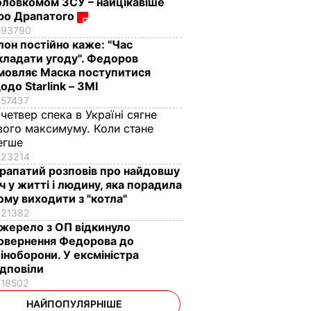
оловкомом ЗСУ – найцікавіше
ро Драпатого
93790
Ілон постійно каже: "Час
кладати угоду". Федоров
мовляє Маска поступитися
одо Starlink – ЗМІ
57437
 четвер спека в Україні сягне
вого максимуму. Коли стане
егше
23214
рапатий розповів про найдовшу
іч у житті і людину, яка порадила
ому виходити з "котла"
21382
жерело з ОП відкинуло
овернення Федорова до
іноборони. У ексміністра
ідповіли
18502
НАЙПОПУЛЯРНІШЕ