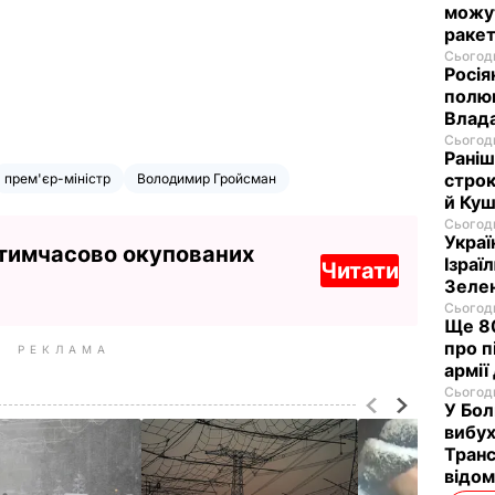
можут
ракет
Сьогодн
Росія
полюв
Влад
Сьогодн
Раніш
строк
прем'єр-міністр
Володимир Гройсман
й Куш
Сьогодн
Украї
 тимчасово окупованих
Ізраї
Читати
Зеле
Сьогодн
Ще 80
про п
РЕКЛАМА
армії
Сьогодн
У Бол
вибух
Транс
відо