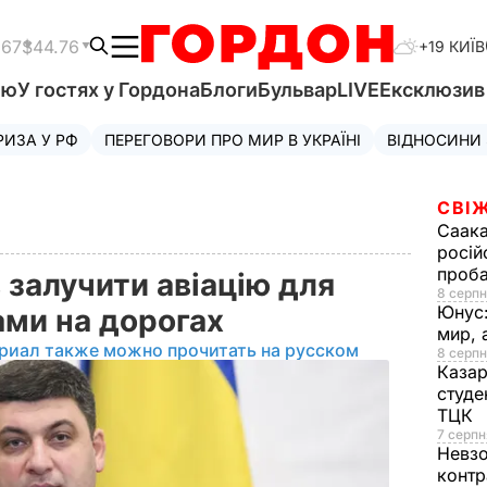
.67
$44.76
+19 КИЇВ
'ю
У гостях у Гордона
Блоги
Бульвар
LIVE
Ексклюзи
РИЗА У РФ
ПЕРЕГОВОРИ ПРО МИР В УКРАЇНІ
ВІДНОСИНИ
СВІЖ
Саака
росій
проб
залучити авіацію для
8 серпн
Юнус
ами на дорогах
мир, 
риал также можно прочитать на русском
8 серпн
Казар
студе
ТЦК
7 серпн
Невз
контр