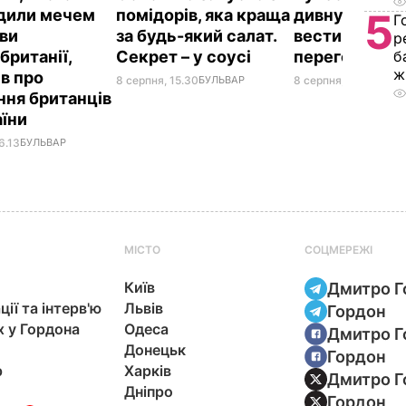
дили мечем
помідорів, яка краща
дивну манеру
5
Г
ви
за будь-який салат.
вести телефо
р
британії,
Секрет – у соусі
переговори
б
ж
ів про
8 серпня, 15.30
БУЛЬВАР
8 серпня, 10.25
СВІТ
ння британців
аїни
6.13
БУЛЬВАР
МІСТО
СОЦМЕРЕЖІ
Київ
Дмитро Г
ції та інтерв'ю
Львів
Гордон
х у Гордона
Одеса
Дмитро Г
Донецьк
Гордон
р
Харків
Дмитро Г
Дніпро
Гордон