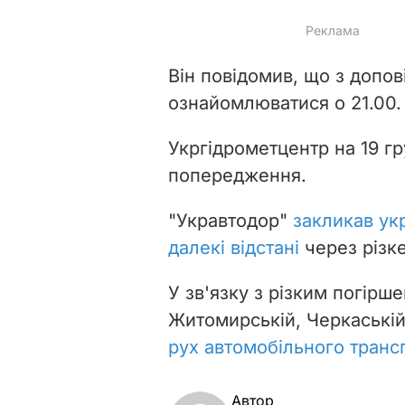
Він повідомив, що з допо
ознайомлюватися о 21.00.
Укргідрометцентр на 19 г
попередження.
"Укравтодор"
закликав укр
далекі відстані
через різк
У зв'язку з різким погірш
Житомирській, Черкаській
рух автомобільного транс
Автор