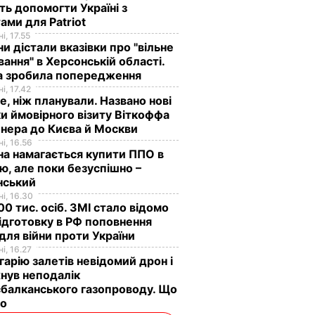
ь допомогти Україні з
ами для Patriot
і, 17.55
ни дістали вказівки про "вільне
ання" в Херсонській області.
а зробила попередження
і, 17.42
е, ніж планували. Названо нові
и ймовірного візиту Віткоффа
нера до Києва й Москви
і, 16.56
на намагається купити ППО в
лю, але поки безуспішно –
нський
і, 16.30
0 тис. осіб. ЗМІ стало відомо
ідготовку в РФ поповнення
 для війни проти України
і, 16.27
гарію залетів невідомий дрон і
нув неподалік
балканського газопроводу. Що
мо