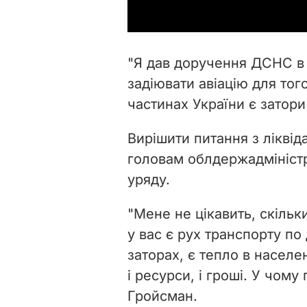
"Я дав доручення ДСНС в
задіювати авіацію для того
частинах України є затори"
Вирішити питання з ліквід
головам облдержадміністр
уряду.
"Мене не цікавить, скільки
у вас є рух транспорту по
заторах, є тепло в населен
і ресурси, і гроші. У чому 
Гройсман.