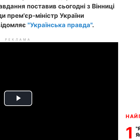
авдання поставив сьогодні з Вінниці
ди прем'єр-міністр України
відомляє
"Українська правда"
.
РЕКЛАМА
P
НАЙ
l
1
"
a
Я