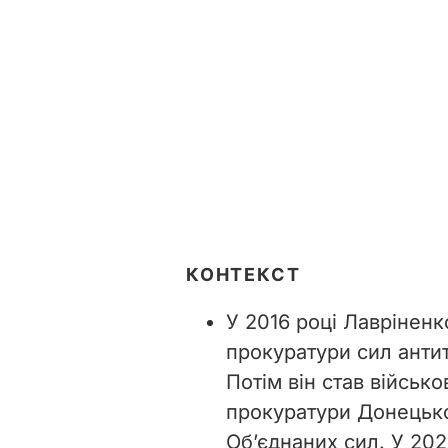
КОНТЕКСТ
У 2016 році Лавріненк
прокуратури сил антит
Потім він став військ
прокуратури Донецько
Об’єднаних сил. У 202