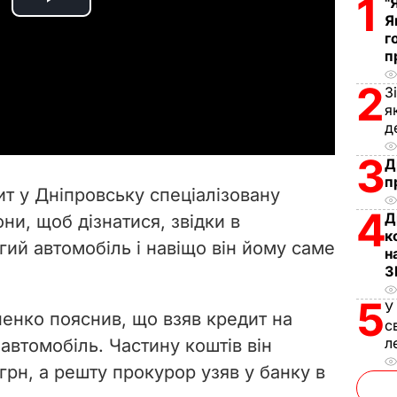
1
"
P
Я
г
l
п
2
a
З
я
д
y
3
Д
V
п
ит у Дніпровську спеціалізовану
i
4
Д
ни, щоб дізнатися, звідки в
к
гий автомобіль і навіщо він йому саме
d
н
З
e
5
У
іненко пояснив, що взяв кредит на
с
o
л
 автомобіль. Частину коштів він
 грн, а решту прокурор узяв у банку в