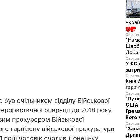
украї
Сьогодн
"Нама
Щерба
Лобан
Сьогодн
У ЄС 
затри
Сьогодн
Київ 
гаран
Сьогодн
"Путі
о був очільником відділу Військової
США 
ерористичної операції до 2018 року.
Грема
його
овим прокурором Військової
Сьогодн
го гарнізону військової прокуратури
"Запа
Драпа
1 році чоловік очолив Донецьку