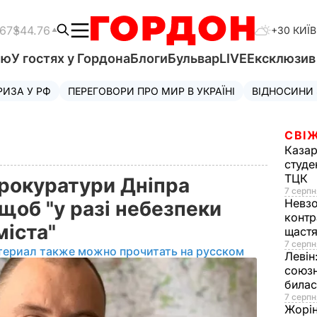
.67
$44.76
+30 КИЇВ
'ю
У гостях у Гордона
Блоги
Бульвар
LIVE
Ексклюзи
РИЗА У РФ
ПЕРЕГОВОРИ ПРО МИР В УКРАЇНІ
ВІДНОСИНИ
СВІЖ
Казар
студе
ТЦК
прокуратури Дніпра
7 серпн
Невз
щоб "у разі небезпеки
контр
міста"
щаст
7 серпн
териал также можно прочитать на русском
Левін
союзн
билас
7 серпн
Жорі