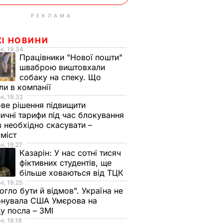
РЕКЛАМА
ЖІ НОВИНИ
і, 19.34
Працівники "Нової пошти"
шваброю виштовхали
собаку на спеку. Що
ли в компанії
і, 19.32
ве рішення підвищити
ничні тарифи під час блокування
в необхідно скасувати –
оміст
і, 19.27
Казарін:
У нас сотні тисяч
фіктивних студентів, ще
більше ховаються від ТЦК
і, 19.25
огло бути й відмов". Україна не
онувала США Умєрова на
у посла – ЗМІ
і, 19.19