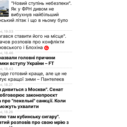
"Новий ступінь небезпеки".
Як у ФРН дивом не
вибухнув найбільший
нський літак і що в ньому було
і, 19.03
гався ставити його на місце".
чов розповів про конфлікти
овського і Блохіна
і, 18.46
назвали головні причини
мки вступу України – FT
і, 18.43
буде готовий краще, але це не
тує кращої зими – Пантелеєв
і, 18.27
н дивиться з Москви". Сенат
обговорює законопроєкт
 про "пекельні" санкції. Коли
 можуть ухвалити
і, 18.26
лю там кубинську сигару".
тий розповів про свою мрію з