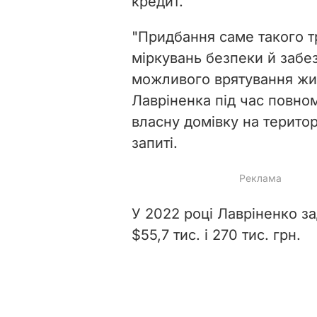
кредит.
"Придбання саме такого т
міркувань безпеки й забе
можливого врятування жит
Лавріненка під час повно
власну домівку на територі
запиті.
У 2022 році Лавріненко з
$55,7 тис. і 270 тис. грн.