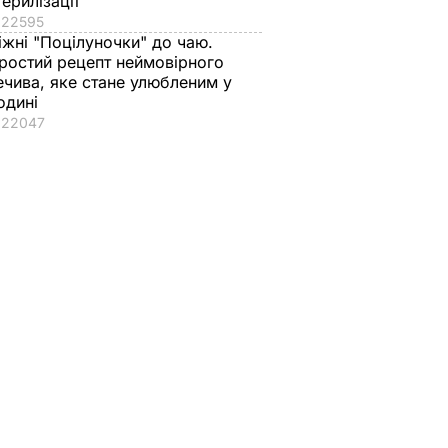
терилізації
22595
іжні "Поцілуночки" до чаю.
ростий рецепт неймовірного
ечива, яке стане улюбленим у
одині
22047
вана
і земля
рн. ДБР
області
озру
ШІ