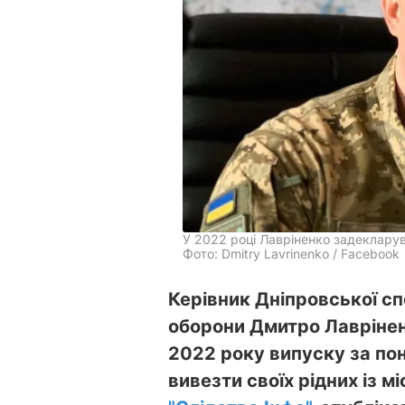
У 2022 році Лавріненко задекларува
Фото: Dmitry Lavrinenko / Facebook
Керівник Дніпровської сп
оборони Дмитро Лавріне
2022 року випуску за пон
вивезти своїх рідних із м