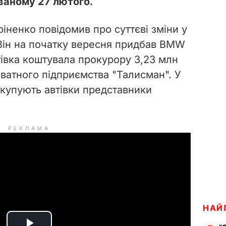
ованому 27 лютого.
іненко повідомив про суттєві зміни у
Він на початку вересня придбав BMW
тівка коштувала прокурору 3,23 млн
риватного підприємства "Талисман". У
 купують автівки представники
РЕКЛАМА
НАЙ