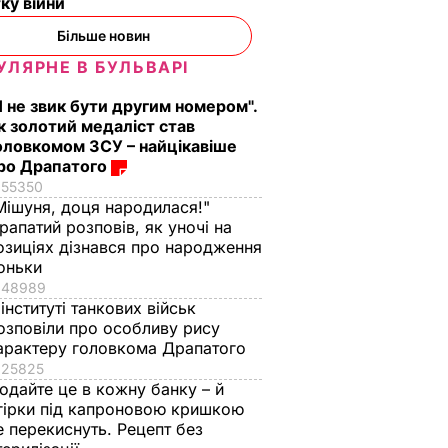
ку війни
Більше новин
УЛЯРНЕ В БУЛЬВАРІ
Я не звик бути другим номером".
к золотий медаліст став
оловкомом ЗСУ – найцікавіше
ро Драпатого
55350
Мішуня, доця народилася!"
рапатий розповів, як уночі на
озиціях дізнався про народження
оньки
48989
 інституті танкових військ
озповіли про особливу рису
арактеру головкома Драпатого
25825
одайте це в кожну банку – й
гірки під капроновою кришкою
е перекиснуть. Рецепт без