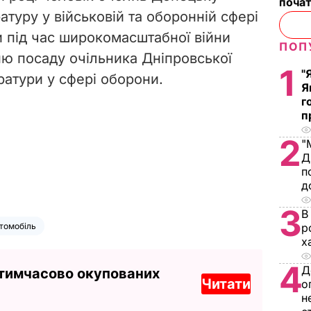
почат
атуру у військовій та оборонній сфері
и під час широкомасштабної війни
ПОП
ю посаду очільника Дніпровської
1
"
ратури у сфері оборони.
Я
г
п
2
"
Д
п
д
3
В
томобіль
р
х
4
Д
 тимчасово окупованих
Читати
о
н