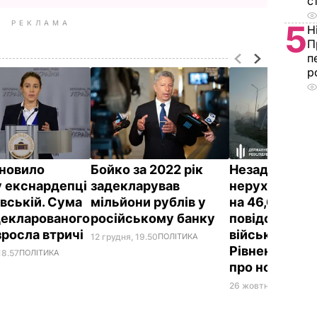
с
РЕКЛАМА
5
Н
П
п
р
новило
Бойко за 2022 рік
Незадекларо
у екснардепці
задекларував
нерухомість 
вській. Сума
мільйони рублів у
на 46,6 млн г
адекларованого
російському банку
повідомило
зросла втричі
військкома
12 грудня, 19.50
ПОЛІТИКА
Рівненської 
18.57
ПОЛІТИКА
про нову під
26 жовтня, 14.11
ГРО