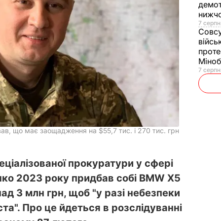
демот
нижч
7 серпн
Совс
війсь
проте
Міно
7 серпн
в, що має заощадження на $55,7 тис. і 270 тис. грн
еціалізованої прокуратури у сфері
нко 2023 року придбав собі BMW X5
ад 3 млн грн, щоб "у разі небезпеки
іста". Про це йдеться в розслідуванні