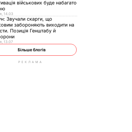
ивація військових буде набагато
ою
я, 14.03
ун:
Звучали скарги, що
ковим забороняють виходити на
сти. Позиція Генштабу й
борони
я, 13.07
Більше блогів
РЕКЛАМА