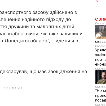
ранспортного засобу здійснено з
зпечення надійного підходу до
СВІ
Сьогодн
тя дружини та малолітніх дітей
масштабної війни, які вже залишили
ї Донецької області", – йдеться в
сказа
Сьогодн
Урядо
заліз
порті
екон
Сьогодн
адекларував, що має заощадження на
Сьогодн
РЕКЛАМА
"Не м
проп
посад
Сьогодн