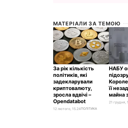
МАТЕРІАЛИ ЗА ТЕМОЮ
За рік кількість
НАБУ о
політиків, які
підозр
задекларували
Короле
криптовалюту,
її нез
зросла вдвічі –
майна 
Opendatabot
21 грудня, 
12 лютого, 15.24
ПОЛІТИКА