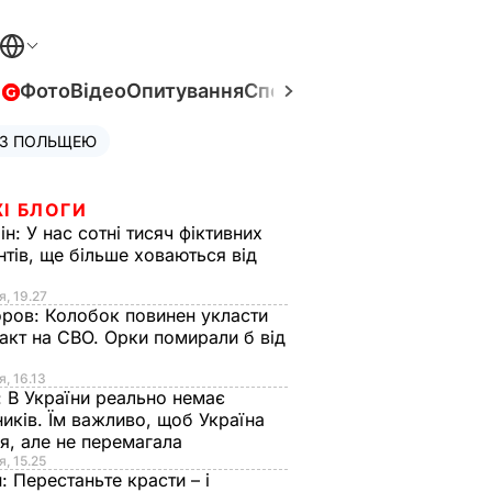
в
Фото
Відео
Опитування
Спецпроєкти
Війна в Укра
 З ПОЛЬЩЕЮ
І БЛОГИ
ін:
У нас сотні тисяч фіктивних
нтів, ще більше ховаються від
я, 19.27
оров:
Колобок повинен укласти
акт на СВО. Орки помирали б від
я
я, 16.13
:
В України реально немає
иків. Їм важливо, щоб Україна
я, але не перемагала
я, 15.25
н:
Перестаньте красти – і