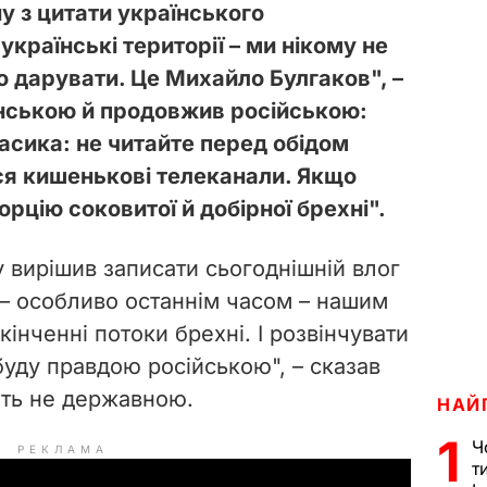
у з цитати українського
 українські території – ми нікому не
 дарувати. Це Михайло Булгаков", –
нською й продовжив російською:
асика: не читайте перед обідом
ься кишенькові телеканали. Якщо
порцію соковитої й добірної брехні".
 вирішив записати сьогоднішній влог
– особливо останнім часом – нашим
інченні потоки брехні. І розвінчувати
уду правдою російською", – сказав
ить не державною.
НАЙ
1
Ч
РЕКЛАМА
т