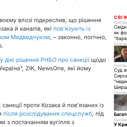
e
СВІ
своєму влозі підкреслив, що рішення
Сьогодн
o
Свідк
зака й каналів,
які
пов'язують із
як фо
ором Медведчуком
, – законно
, логічно,
"бара
Сьогодн
о.
 у дію рішення РНБО про санкції
щодо
Сьогодн
Україна", ZIK, NewsOne, які йому
Суд в
Сирс
"неди
Ширш
Сьогодн
санкції проти Козака й пов'язаних із
и
після розслідування спецслужб
, під
Багат
Сьогодн
и з постачанням вугілля з
У Кр