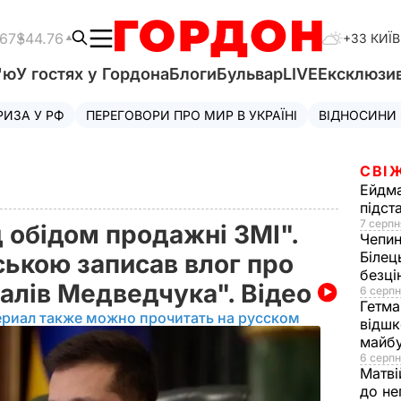
.67
$44.76
+33 КИЇВ
'ю
У гостях у Гордона
Блоги
Бульвар
LIVE
Ексклюзи
РИЗА У РФ
ПЕРЕГОВОРИ ПРО МИР В УКРАЇНІ
ВІДНОСИНИ
СВІ
Ейдм
підст
7 серпн
 обідом продажні ЗМІ".
Чепи
Білец
ською записав влог про
безц
налів Медведчука". Відео
6 серпн
Гетма
ериал также можно прочитать на русском
відшк
майбу
6 серпн
Матві
до не