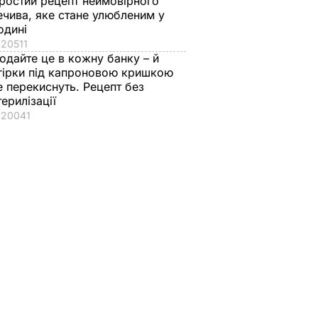
ростий рецепт неймовірного
ечива, яке стане улюбленим у
одині
20511
одайте це в кожну банку – й
гірки під капроновою кришкою
е перекиснуть. Рецепт без
терилізації
20041