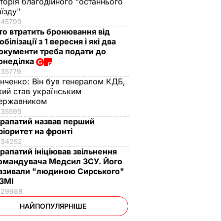
сторія благодійного "останнього
аїзду"
45799
то втратить бронювання від
обілізації з 1 вересня і які два
окументи треба подати до
онеділка
35779
інченко:
Він був генералом КДБ,
кий став українським
ержавником
35595
рапатий назвав перший
ріоритет на фронті
34252
рапатий ініціював звільнення
омандувача Медсил ЗСУ. Його
азивали "людиною Сирського"
 ЗМІ
29988
НАЙПОПУЛЯРНІШЕ