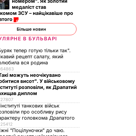
номером". Як золотий
медаліст став
комом ЗСУ – найцікавіше про
атого
Більше новин
УЛЯРНЕ В БУЛЬВАРІ
Буряк тепер готую тільки так".
ікавий рецепт салату, який
олюбила вся родина
64863
Такі можуть неочікувано
обитися висот". У військовому
нституті розповіли, як Драпатий
ахищав диплом
27807
 інституті танкових військ
озповіли про особливу рису
арактеру головкома Драпатого
25412
іжні "Поцілуночки" до чаю.