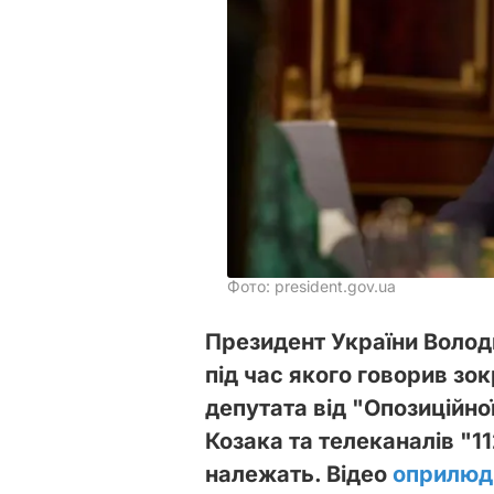
Фото: president.gov.ua
Президент України Волод
під час якого говорив зо
депутата від "Опозиційно
Козака та телеканалів "11
належать. Відео
оприлюд