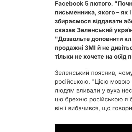
Facebook 5 лютого. "Почн
письменника, якого – як і
збираємося віддавати або
сказав Зеленський украї
"Дозвольте доповнити кл
продажні ЗМІ й не дивіт
тільки не хочете на обід 
Зеленський пояснив, чому
російською. "Цією мовою 
людям вливали у вуха неск
цю брехню російською я б
він і вибачився, що говор