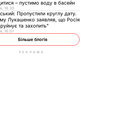
итися – пустимо воду в басейн
я, 16.30
ський:
Пропустили круглу дату.
ому Лукашенко заявляв, що Росія
зруйнує та захопить"
я, 16.07
Більше блогів
РЕКЛАМА