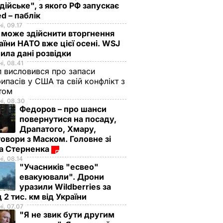
дійське", з якого РФ запускає
d – паблік
і, 09.17
 може здійснити вторгнення
аїни НАТО вже цієї осені. WSJ
ила дані розвідки
і, 08.41
 висловився про запаси
ипасів у США та свій конфлікт з
етом
і, 08.30
Федоров – про шанси
повернутися на посаду,
Драпатого, Хмару,
овори з Маском. Головне зі
ма Стерненка
і, 08.14
"Учасників "есвео"
евакуювали". Дрони
уразили Wildberries за
 2 тис. км від України
і, 07.07
"Я не звик бути другим