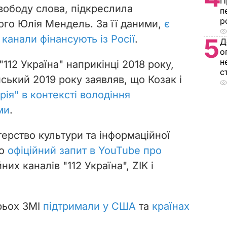
П
вободу слова, підкреслила
п
р
го Юлія Мендель. За її даними,
є
 канали фінансують із Росії
.
5
Д
о
н
112 Україна" наприкінці 2018 року,
с
ький 2019 року заявляв, що Козак і
рія" в контексті володіння
ми
.
ерство культури та інформаційної
ло
офіційний запит в YouTube про
них каналів "112 Україна", ZIK і
рьох ЗМІ
підтримали у США
та
країнах