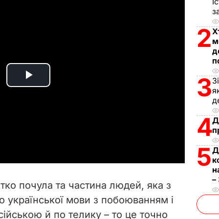
І
з
2
Х
м
д
п
3
З
P
я
д
l
4
Д
a
п
5
y
Д
к
н
V
–
тко почула та частина людей, яка з
i
о української мови з побоюванням і
сійською й по телику – то це точно
d