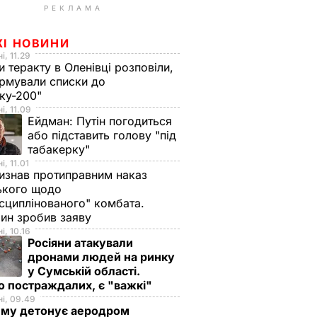
РЕКЛАМА
ЖІ НОВИНИ
і, 11.29
и теракту в Оленівці розповіли,
рмували списки до
ку-200"
і, 11.09
Ейдман:
Путін погодиться
або підставить голову "під
табакерку"
і, 11.01
изнав протиправним наказ
ького щодо
сциплінованого" комбата.
ин зробив заяву
і, 10.16
Росіяни атакували
дронами людей на ринку
у Сумській області.
о постраждалих, є "важкі"
і, 09.49
иму детонує аеродром