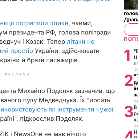
голов
Драп
анкції потрапили літаки
, якими,
кум президента РФ, голова політради
ПОП
едчук і Козак. Тепер
літаки не
1
ний простір
України, здійснювати
"
Ц
країни й брати пасажирів.
п
2
РЕКЛАМА
"
д
і
идента Михайло Подоляк зазначив, що
з
званого пулу Медведчука. Їх "досить
3
В
використовують як інструменти чужої
р
раїні", підкреслив Подоляк.
х
4
Н
 ZIK і NewsOne не має нічого