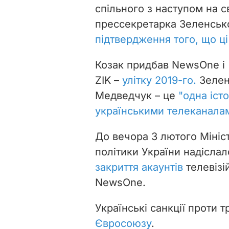
спільного з наступом на с
прессекретарка Зеленсько
підтвердження того, що ці
Козак придбав NewsOne і "
ZIK –
улітку 2019-го.
Зеленс
Медведчук – це
"одна істо
українськими телеканала
До вечора 3 лютого Мініст
політики України надісла
закриття акаунтів
телевізій
NewsOne.
Українські санкції проти т
Євросоюзу
.