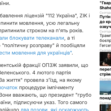
аїни.
"Гвар
Shahe
Сьогодн
авлення ліцензій "112 Україна", ZIK і
Путін
до кр
ипинити мовлення, усю легальну
озвуч
припинили строком на п'ять років.
Сьогодн
Трамп
али блокувати телеканали
, а ті
боєпр
 "політичну розправу" й пообіцяли
Гегс
Сьогодн
ести мовлення для українців"
.
ентській фракції ОПЗЖ заявили, що
перег
еленського. 4 лютого партія
стрі
а життя" провела з'їзд, на якому
Сьогодн
початок
процедури імпічменту
Вони вважають, що президент "грубо
понад
аїни, підписуючи указ. Того самого
Сьогодн
надійшло
два позови, які оскаржують