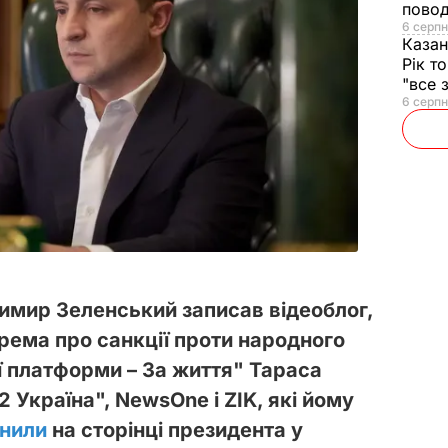
повод
6 серпн
Казан
Рік т
"все 
6 серпн
имир Зеленський записав відеоблог,
крема про санкції проти народного
ї платформи – За життя" Тараса
2 Україна", NewsOne і ZIK, які йому
нили
на сторінці президента у