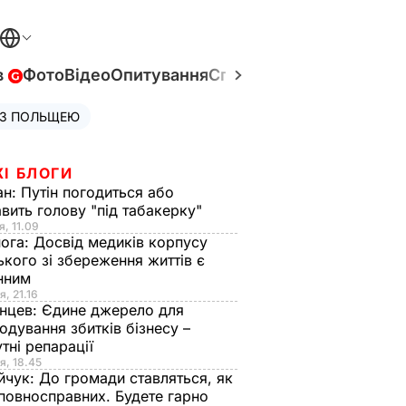
в
Фото
Відео
Опитування
Спецпроєкти
Війна в Укр
 З ПОЛЬЩЕЮ
ЖІ БЛОГИ
ан:
Путін погодиться або
авить голову "під табакерку"
я, 11.09
нога:
Досвід медиків корпусу
ького зі збереження життів є
інним
я, 21.16
нцев:
Єдине джерело для
одування збитків бізнесу –
тні репарації
я, 18.45
йчук:
До громади ставляться, як
повносправних. Будете гарно