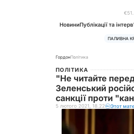
€51
Новини
Публікації та інтерв
ПАЛИВНА К
Гордон
Політика
ПОЛІТИКА
"Не читайте перед
Зеленський росій
санкції проти "ка
5 лютого 2021, 18.22
Этот мат