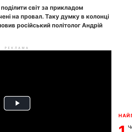
 поділити світ за прикладом
чені на провал. Таку думку в колонці
овив російський політолог Андрій
РЕКЛАМА
P
НАЙ
l
1
Ч