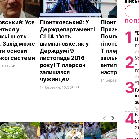
війс
ПОП
овський: Усе
Піонтковський: У
Піонтковськи
иться у
Держдепартаменті
Призначення
1
"
жчі шість
США п'ють
Помпео спро
Ц
. Захід може
шампанське, як у
гіпотезу, що
п
ати основи
Держдумі 9
Тіллерсона
2
ької системи
листопада 2016
звільнили за
У
–
року! Тіллерсон
антипутінськ
 10.17
СВІТ
г
залишався
настрої
чужинцем
14 березня, 10.04
СВІ
3
"
14 березня, 10.33
СВІТ
д
і
з
4
В
р
х