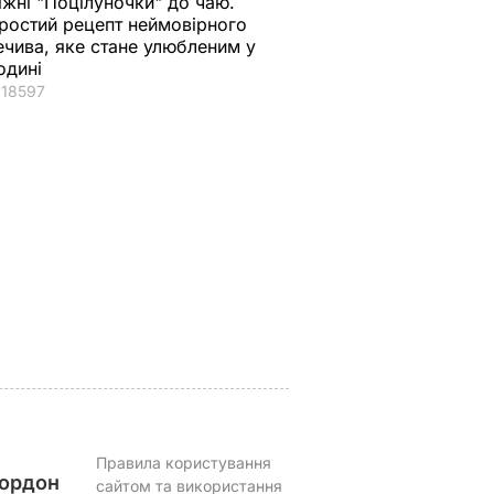
іжні "Поцілуночки" до чаю.
ростий рецепт неймовірного
ечива, яке стане улюбленим у
одині
18597
що
"Хрумкі зовні й ніжні
Дружину Роналду
у.
всередині".
назвали товстою. Щ
нючої
Найсмачніші
сказав її кривдник
смажені кабачки
футболіст
ВАР
6 серпня, 18.09
БУЛЬВАР
6 серпня, 18.05
БУЛЬВАР
Правила користування
ордон
сайтом та використання