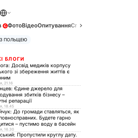
в
Фото
Відео
Опитування
Спецпроєкти
Війна в Укр
 З ПОЛЬЩЕЮ
І БЛОГИ
нога:
Досвід медиків корпусу
ького зі збереження життів є
інним
я, 21.16
нцев:
Єдине джерело для
одування збитків бізнесу –
тні репарації
я, 18.45
йчук:
До громади ставляться, як
повносправних. Будете гарно
итися – пустимо воду в басейн
я, 16.30
ський:
Пропустили круглу дату.