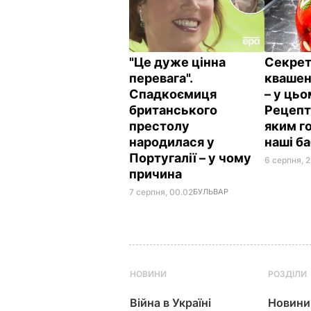
"Це дуже цінна
Секрет
перевага".
квашен
Спадкоємиця
– у цьо
британського
Рецепт 
престолу
яким г
народилася у
наші б
Португалії – у чому
6 серпня, 2
причина
7 серпня, 00.02
БУЛЬВАР
НОВИНИ
РОЗДІЛИ
Війна в Україні
Новини