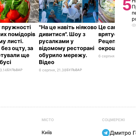
5
Н
П
п
р
 пружності
"На це навіть ніяково
Це саме те, 
их помідорів
дивитися". Шоу з
врятує у спек
му листі.
русалками у
Рецепт смач
без оцту, за
відомому ресторані
окрошки
отували ще
обурило мережу.
6 серпня, 18.21
БУЛЬ
абусі
Відео
3.14
БУЛЬВАР
6 серпня, 21.38
БУЛЬВАР
МІСТО
СОЦМЕРЕЖІ
Київ
Дмитро Г