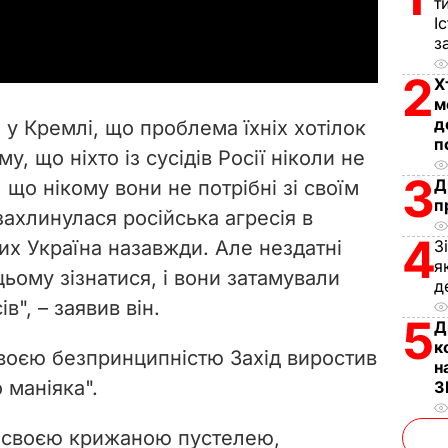
т
a
І
з
y
2
Х
V
м
д
 у Кремлі, що проблема їхніх хотілок
i
п
у, що ніхто із сусідів Росії ніколи не
3
Д
, що нікому вони не потрібні зі своїм
d
п
ахлинулася російська агресія в
e
4
них Україна назавжди. Але нездатні
З
я
цьому зізнатися, і вони затамували
o
д
в", – заявив він.
5
Д
к
своєю безпринципністю Захід виростив
н
 маніяка".
З
 своєю крижаною пустелею,