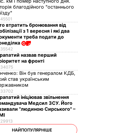
ис. км і помер наступного дня.
сторія благодійного "останнього
аїзду"
45501
то втратить бронювання від
обілізації з 1 вересня і які два
окументи треба подати до
онеділка
35542
рапатий назвав перший
ріоритет на фронті
34075
інченко:
Він був генералом КДБ,
кий став українським
ержавником
33702
рапатий ініціював звільнення
омандувача Медсил ЗСУ. Його
азивали "людиною Сирського" –
МІ
29913
НАЙПОПУЛЯРНІШЕ