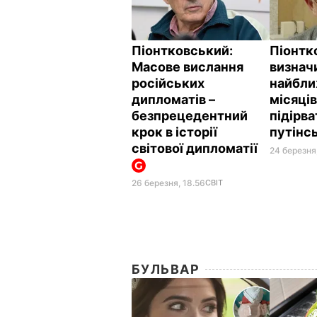
Піонтковський:
Піонтк
Масове вислання
визнач
російських
найбли
дипломатів –
місяців
безпрецедентний
підірв
крок в історії
путінс
світової дипломатії
24 березня,
26 березня, 18.56
СВІТ
БУЛЬВАР