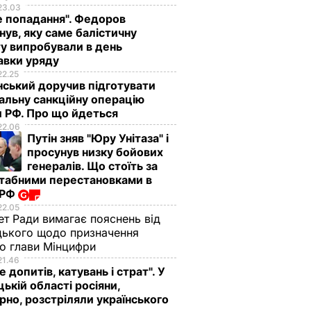
23.03
е попадання". Федоров
нув, яку саме балістичну
у випробували в день
авки уряду
22.25
ський доручив підготувати
альну санкційну операцію
 РФ. Про що йдеться
22.06
Путін зняв "Юру Унітаза" і
просунув низку бойових
генералів. Що стоїть за
табними перестановками в
 РФ
22.05
ет Ради вимагає пояснень від
ького щодо призначення
о глави Мінцифри
21.46
е допитів, катувань і страт". У
ькій області росіяни,
рно, розстріляли українського