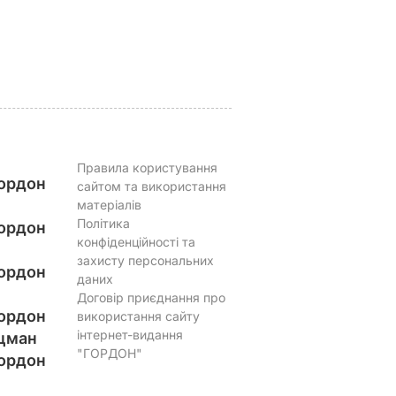
ВАР
пропорціями
5 серпня, 17.43
БУЛЬВАР
5 серпня, 16.39
БУЛЬВАР
Правила користування
ордон
сайтом та використання
матеріалів
Політика
ордон
конфіденційності та
захисту персональних
ордон
даних
Договір приєднання про
ордон
використання сайту
інтернет-видання
цман
"ГОРДОН"
ордон