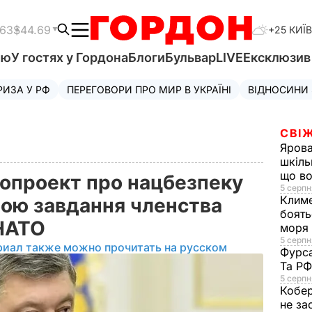
.63
$44.69
+25 КИЇВ
'ю
У гостях у Гордона
Блоги
Бульвар
LIVE
Ексклюзи
РИЗА У РФ
ПЕРЕГОВОРИ ПРО МИР В УКРАЇНІ
ВІДНОСИНИ
СВІЖ
Яров
шкіль
що во
опроект про нацбезпеку
5 серпн
Клим
бою завдання членства
боять
в НАТО
моря
5 серпня
риал также можно прочитать на русском
Фурс
Та Р
5 серпн
Кобе
не за