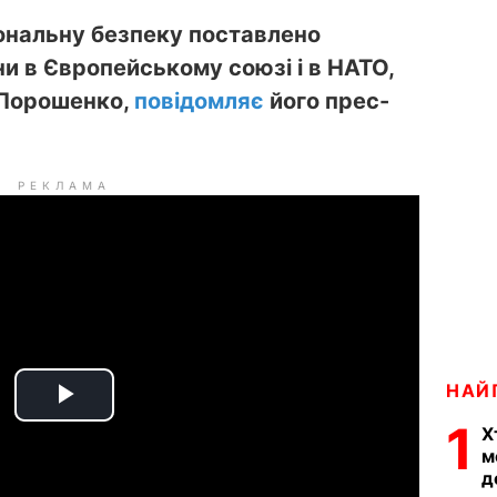
іональну безпеку поставлено
и в Європейському союзі і в НАТО,
 Порошенко,
повідомляє
його прес-
РЕКЛАМА
НАЙ
P
1
Х
м
l
д