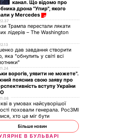
канал. Що відомо про
бника дрона "Упир", якого
вали у Mercedes
22.37
зи Трампа перестали лякати
вих лідерів – The Washington
22.13
енко дав завдання створити
, яка "обнулить у світі всі
лотники"
21.24
ьки ворогів, уявити не можете".
ний пояснив свою заяву про
рспективність вступу України
ТО
21.08
кві в умовах найсуворішої
ості поховали генерала. РосЗМІ
лися, хто це міг бути
Більше новин
УЛЯРНЕ В БУЛЬВАРІ