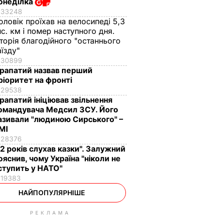
онеділка
33248
оловік проїхав на велосипеді 5,3
ис. км і помер наступного дня.
сторія благодійного "останнього
аїзду"
30899
рапатий назвав перший
ріоритет на фронті
29538
рапатий ініціював звільнення
омандувача Медсил ЗСУ. Його
азивали "людиною Сирського" –
МІ
28376
12 років слухав казки". Залужний
ояснив, чому Україна "ніколи не
ступить у НАТО"
19383
НАЙПОПУЛЯРНІШЕ
РЕКЛАМА