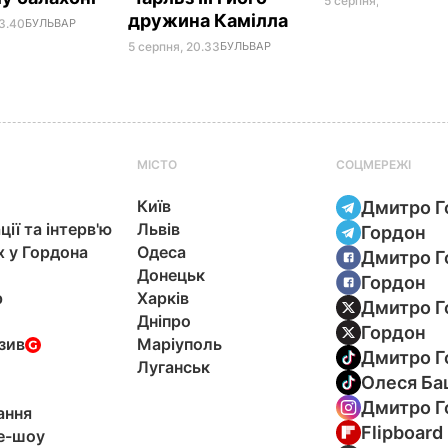
5 серпня, 19.25
БУЛЬ
дружина Камілла
23.40
БУЛЬВАР
5 серпня, 20.33
БУЛЬВАР
МІСТО
СОЦМЕРЕЖІ
Київ
Дмитро Г
ції та інтерв'ю
Львів
Гордон
х у Гордона
Одеса
Дмитро Г
Донецьк
Гордон
р
Харків
Дмитро Г
Дніпро
Гордон
зив
Маріуполь
Дмитро Г
Луганськ
Олеся Ба
Дмитро Г
ання
Flipboard
e-шоу