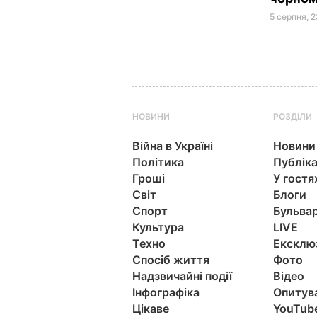
5 серпня, 
НОВИНИ
РОЗДІЛИ
Війна в Україні
Новини
Політика
Публіка
Гроші
У гостя
Світ
Блоги
Спорт
Бульва
Культура
LIVE
Техно
Ексклю
Спосіб життя
Фото
Надзвичайні події
Відео
Інфографіка
Опитув
Цікаве
YouTub