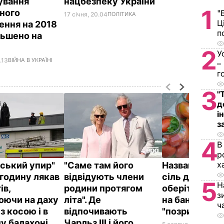
ування
нацбезпеку України
1
ного
"
17 січня, 20.04
ПОЛІТИКА
Ц
ення на 2018
п
льшено на
2
У
.13
ВІЙНА В УКРАЇНІ
–
г
3
"
д
і
з
4
В
р
х
йський упир"
"Саме там його
Названа най
годину лякав
відвідують члени
сіль для конс
5
Н
ів,
родини протягом
оберіть її – і
з
юючи на даху
літа". Де
на банках не
ч
 з косою і в
відпочивають
"позриває"
у балахоні
Чарльз III і його