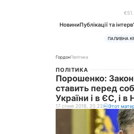
€51
Новини
Публікації та інтерв
ПАЛИВНА К
Гордон
Політика
ПОЛІТИКА
Порошенко: Закон
ставить перед со
України і в ЄС, і 
17 січня 2018, 20.22
Этот мате