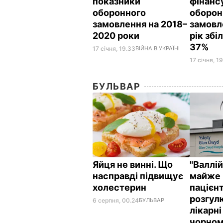
показники
фінанс
оборонного
оборон
замовлення на 2018–
замовл
2020 роки
рік збі
37%
17 січня, 19.33
ВІЙНА В УКРАЇНІ
17 січня, 19
БУЛЬВАР
Яйця не винні. Що
"Валлі
насправді підвищує
майже 
холестерин
пацієнт
розгул
6 серпня, 00.24
БУЛЬВАР
лікарні
чорном