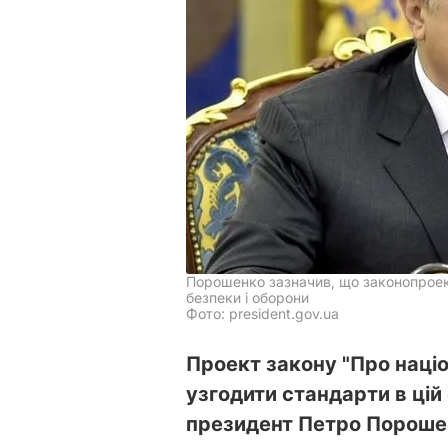
Порошенко зазначив, що законопрое
безпеки і оборони
Фото: president.gov.ua
Проект закону "Про наці
узгодити стандарти в цій
президент Петро Пороше