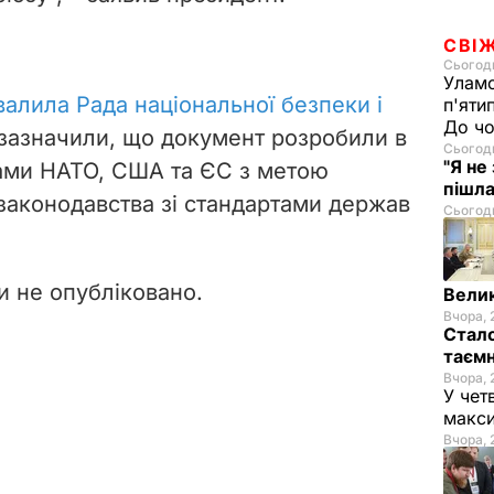
СВІ
Сьогодн
Уламо
валила Рада національної безпеки і
п'яти
До чо
 зазначили, що документ
розробили в
Сьогодн
"Я не
ртами НАТО, США та ЄС з метою
пішла
законодавства зі стандартами держав
Сьогодн
и не опубліковано.
Велик
Вчора, 
Стало
таємн
Вчора, 
У чет
макси
Вчора, 