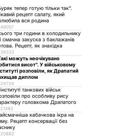
Буряк тепер готую тільки так".
ікавий рецепт салату, який
олюбила вся родина
49057
сього три години в холодильнику
 і смачна закуска з баклажанів
отова. Рецепт, як знахідка
38332
Такі можуть неочікувано
обитися висот". У військовому
нституті розповіли, як Драпатий
ахищав диплом
24734
 інституті танкових військ
озповіли про особливу рису
арактеру головкома Драпатого
краща
Марія Бурмака: Нам
Ніжні бельгійські
21485
ервації,
кажуть, що буде
вафлі із
айсмачніша кабачкова ікра на
 кришки
важка зима, і я не
кисломолочного
иму. Рецепт консервації без
знаю, що робити, бо в
сиру – ідеальні для
аснику
мене немає куди
чаювання. Рецепт з
20882
їхати
точними