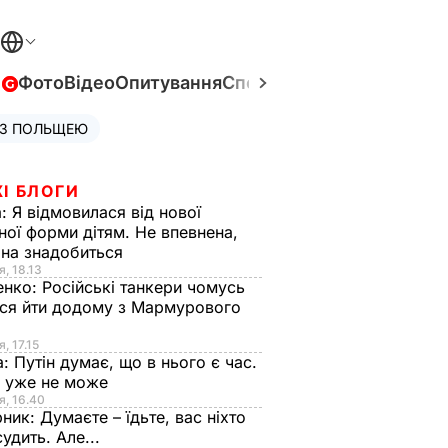
в
Фото
Відео
Опитування
Спецпроєкти
Війна в Укра
 З ПОЛЬЩЕЮ
І БЛОГИ
а:
Я відмовилася від нової
ної форми дітям. Не впевнена,
на знадобиться
я, 18.13
енко:
Російські танкери чомусь
ся йти додому з Мармурового
, 17.15
а:
Путін думає, що в нього є час.
Ф уже не може
я, 16.40
рник:
Думаєте – їдьте, вас ніхто
судить. Але...