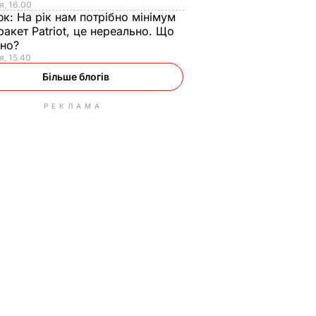
я, 16.00
юк:
На рік нам потрібно мінімум
ракет Patriot, це нереально. Що
ьно?
я, 15.40
Більше блогів
РЕКЛАМА