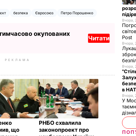
розро
єкт
безпека
Євросоюз
Петро Порошенко
підір
Вчора, 
Погро
світо
 тимчасово окупованих
Post
Читати
Вчора, 
Лукаш
зброю
безпі
РЕКЛАМА
Вчора, 
"Стіл
Залуж
безпе
в НА
Вчора, 
У Мос
таємн
дізна
енко
РНБО схвалила
мив, що
законопроект про
ПОП