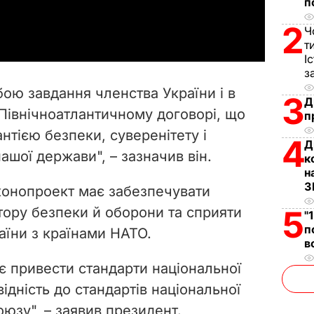
п
a
2
Ч
y
т
І
V
з
бою завдання членства України і в
3
Д
i
 Північноатлантичному договорі, що
п
нтією безпеки, суверенітету і
d
4
Д
нашої держави", – зазначив він.
к
e
н
З
конопроект має забезпечувати
o
ору безпеки й оборони та сприяти
5
"
п
аїни з країнами НАТО.
в
є привести стандарти національної
відність до стандартів національної
юзу", – заявив президент.