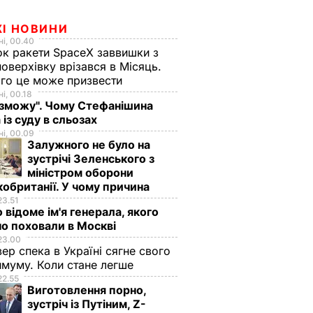
ЖІ НОВИНИ
і, 00.40
к ракети SpaceX заввишки з
поверхівку врізався в Місяць.
го це може призвести
і, 00.18
 зможу". Чому Стефанішина
 із суду в сльозах
і, 00.09
Залужного не було на
зустрічі Зеленського з
міністром оборони
обританії. У чому причина
23.51
 відоме ім'я генерала, якого
о поховали в Москві
23.00
вер спека в Україні сягне свого
муму. Коли стане легше
22.55
Виготовлення порно,
зустріч із Путіним, Z-