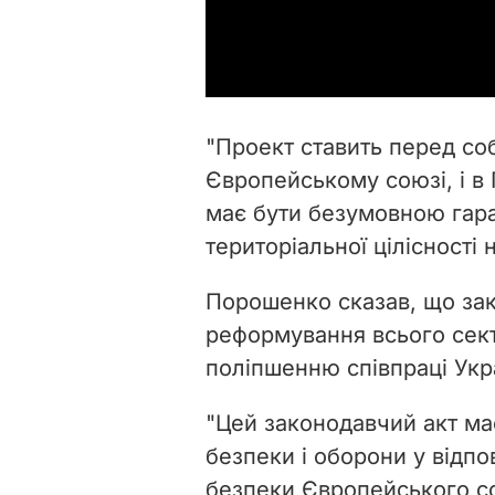
"Проект ставить перед со
Європейському союзі, і в
має бути безумовною гара
територіальної цілісності 
Порошенко сказав, що за
реформування всього сект
поліпшенню співпраці Укр
"Цей законодавчий акт ма
безпеки і оборони у відпо
безпеки Європейського со