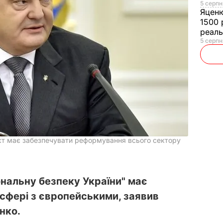
5 серпн
Яцен
1500 
реал
5 серпн
кт має забезпечувати реформування всього сектору
ональну безпеку України" має
 сфері з європейськими, заявив
нко.