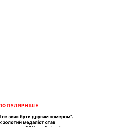
ПОПУЛЯРНІШЕ
Я не звик бути другим номером".
к золотий медаліст став