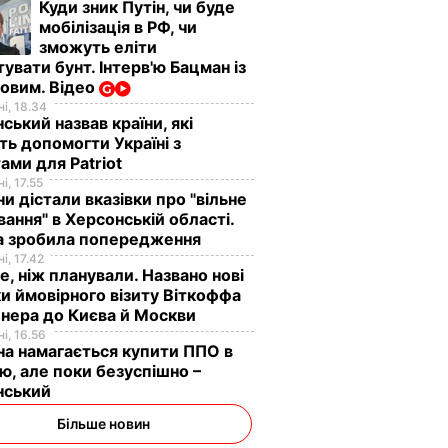
Куди зник Путін, чи буде
мобілізація в РФ, чи
зможуть еліти
увати бунт. Інтерв'ю Бацман із
овим. Відео
і, 18.34
ський назвав країни, які
ь допомогти Україні з
ами для Patriot
і, 17.55
ни дістали вказівки про "вільне
ання" в Херсонській області.
а зробила попередження
і, 17.42
е, ніж планували. Названо нові
и ймовірного візиту Віткоффа
нера до Києва й Москви
і, 16.56
на намагається купити ППО в
лю, але поки безуспішно –
нський
Більше новин