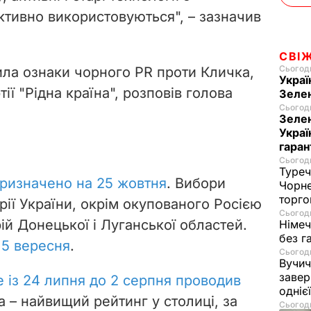
ктивно використовуються",
–
зазначив
СВІ
Сьогодн
ила ознаки чорного PR проти Кличка,
Украї
тії "Рідна країна", розповів голова
Зеле
Сьогодн
Зелен
Украї
гаран
Сьогодн
Туреч
ризначено на 25 жовтня
. Вибори
Чорне
торго
орії України, окрім окупованого Росією
Сьогодн
й Донецької і Луганської областей.
Німеч
без г
 5 вересня
.
Сьогодн
Вучич
завер
е із 24 липня до 2 серпня проводив
одніє
а –
найвищий рейтинг у столиці,
за
Сьогодн