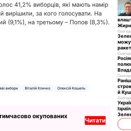
голос 41,2% виборців, які мають намір
 й вирішили, за кого голосувати. На
влашт
й (9,1%), на третьому – Попов (8,3%).
Жирн
Сьогодн
Зелен
можут
ракет
Сьогодн
Росія
полюв
Влад
Сьогодн
Раніш
строк
еві вибори
Віталій Кличко
Олексій Кошель
й Куш
Сьогодн
Украї
Ізраї
Зеле
 тимчасово окупованих
Читати