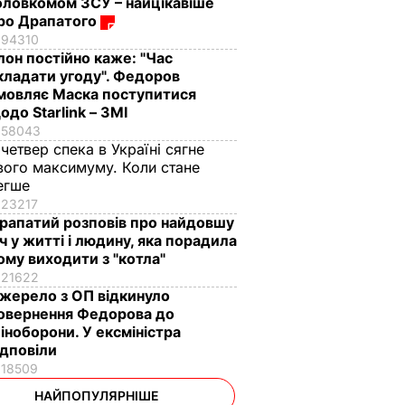
оловкомом ЗСУ – найцікавіше
ро Драпатого
94310
Ілон постійно каже: "Час
кладати угоду". Федоров
мовляє Маска поступитися
одо Starlink – ЗМІ
58043
 четвер спека в Україні сягне
вого максимуму. Коли стане
егше
23217
рапатий розповів про найдовшу
іч у житті і людину, яка порадила
ому виходити з "котла"
21622
жерело з ОП відкинуло
овернення Федорова до
іноборони. У ексміністра
ідповіли
18509
НАЙПОПУЛЯРНІШЕ