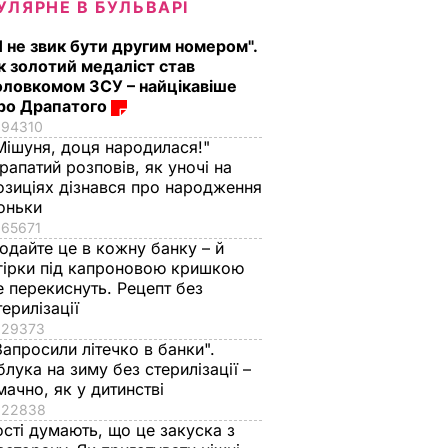
УЛЯРНЕ В БУЛЬВАРІ
Я не звик бути другим номером".
к золотий медаліст став
оловкомом ЗСУ – найцікавіше
ро Драпатого
94310
Мішуня, доця народилася!"
рапатий розповів, як уночі на
озиціях дізнався про народження
оньки
65671
одайте це в кожну банку – й
,
гірки під капроновою кришкою
набори
е перекиснуть. Рецепт без
терилізації
вний
29373
ницях
Запросили літечко в банки".
гальні
блука на зиму без стерилізації –
мачно, як у дитинстві
ТИКА
22838
ості думають, що це закуска з