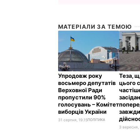
МАТЕРІАЛИ ЗА ТЕМОЮ
Упродовж року
Теза, 
восьмеро депутатів
цього 
Верховної Ради
частіш
пропустили 90%
засідан
голосувань – Комітет
попере
виборців України
завжди
дійсно
31 серпня, 19.15
ПОЛІТИКА
3 вересня,