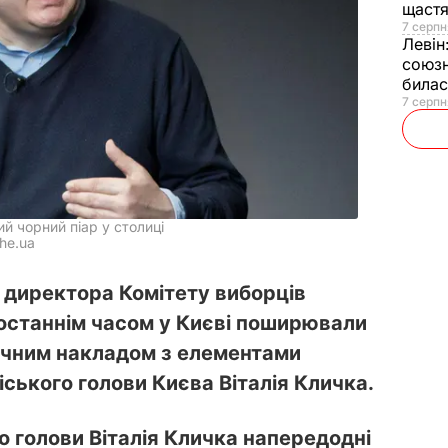
щаст
7 серпн
Левін
союзн
билас
7 серпн
й чорний піар у столиці
he.ua
 директора Комітету виборців
 останнім часом у Києві поширювали
ячним накладом з елементами
іського голови Києва Віталія Кличка.
о голови Віталія Кличка напередодні