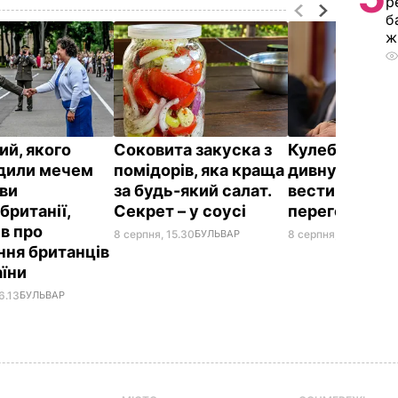
р
б
ж
ий, якого
Соковита закуска з
Кулеба розпо
дили мечем
помідорів, яка краща
дивну манеру
ви
за будь-який салат.
вести телефо
британії,
Секрет – у соусі
переговори
ів про
8 серпня, 15.30
БУЛЬВАР
8 серпня, 10.25
СВІТ
ння британців
аїни
6.13
БУЛЬВАР