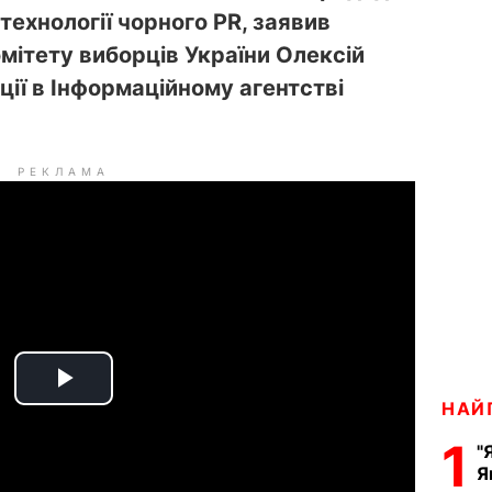
технології чорного PR, заявив
мітету виборців України Олексій
ії в Інформаційному агентстві
РЕКЛАМА
P
НАЙ
1
l
"
Я