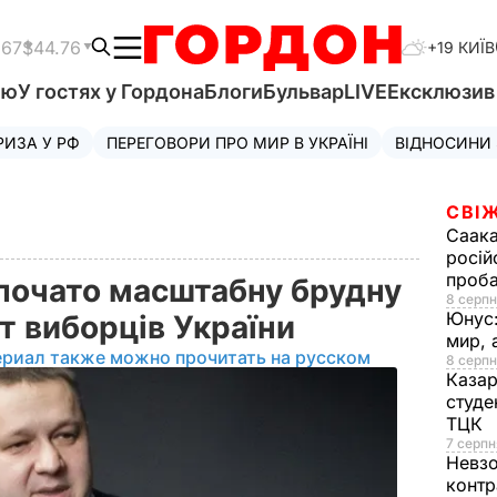
.67
$44.76
+19 КИЇВ
'ю
У гостях у Гордона
Блоги
Бульвар
LIVE
Ексклюзи
РИЗА У РФ
ПЕРЕГОВОРИ ПРО МИР В УКРАЇНІ
ВІДНОСИНИ
СВІЖ
Саака
росій
проб
почато масштабну брудну
8 серпн
Юнус
т виборців України
мир, 
ериал также можно прочитать на русском
8 серпн
Казар
студе
ТЦК
7 серпн
Невз
контр