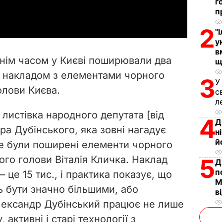
a
г
п
y
2
"
у
V
в
нім часом у Києві поширювали два
щ
i
м накладом з елементами чорного
3
У
олови Києва.
d
с
л
e
листівка народного депутата [від
4
Д
а Дубінського, яка зовні нагадує
н
o
й
 де були поширені елементи чорного
ого голови Віталія Кличка. Наклад
5
Д
п
–
це 15 тис., і практика показує, що
М
ь бути значно більшими, або
в
лександр Дубінський працює не лише
 активні і старі технології з