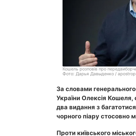
Кошель розповів про передвиборчи
Фото: Дарья Давыденко / apostrop
За словами генерального
України Олексія Кошеля,
два видання з багатотис
чорного піару стосовно м
Проти київського міськог