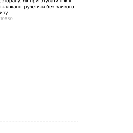
есторану. Як приготувати ніжні
аклажанні рулетики без зайвого
иру
19889
вів про
Кулеба пояснив,
Як досвідчені
 Путіна
чому Трамп
городники обирают
нні
насправді
найсолодший кавун
причепився до
Сім ознак стиглої й
костюма
соковитої ягоди
Зеленського
8 серпня, 00.05
БУЛЬВАР
8 серпня, 07.07
СВІТ