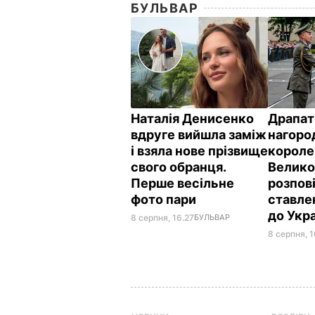
БУЛЬВАР
Наталія Денисенко
Драпат
вдруге вийшла заміж
нагоро
і взяла нове прізвище
короле
свого обранця.
Велико
Перше весільне
розпов
фото пари
ставле
до Укр
8 серпня, 16.27
БУЛЬВАР
8 серпня, 1