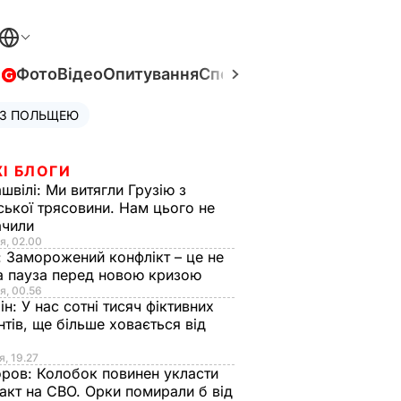
в
Фото
Відео
Опитування
Спецпроєкти
Війна в Укра
 З ПОЛЬЩЕЮ
І БЛОГИ
швілі:
Ми витягли Грузію з
ської трясовини. Нам цього не
ачили
я, 02.00
:
Заморожений конфлікт – це не
а пауза перед новою кризою
я, 00.56
ін:
У нас сотні тисяч фіктивних
нтів, ще більше ховається від
я, 19.27
оров:
Колобок повинен укласти
акт на СВО. Орки помирали б від