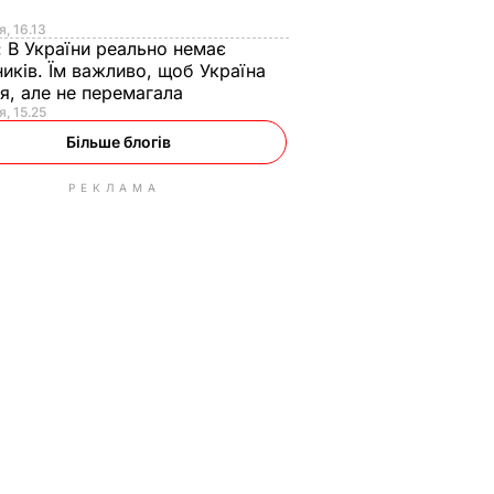
я
я, 16.13
:
В України реально немає
иків. Їм важливо, щоб Україна
я, але не перемагала
я, 15.25
Більше блогів
РЕКЛАМА