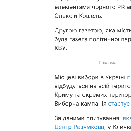
елементами чорного PR а
Олексій Кошель.
Другою газетою, яка міст
була газета політичної пар
КВУ.
Місцеві вибори в Україні
п
відбудуться на всій терит
Криму та окремих територі
Виборча кампанія
стартує
За даними опитування,
як
Центр Разумкова
, у Кличк