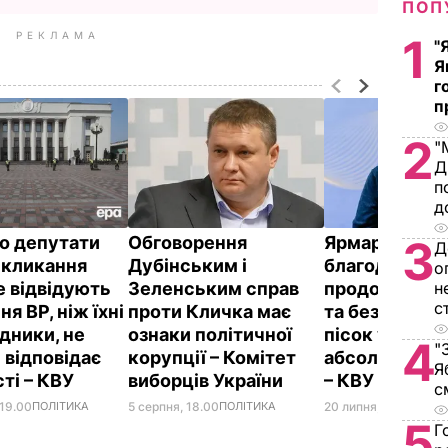
ПОП
РЕКЛАМА
1
"
Я
г
п
2
"
Д
п
д
що депутати
Обговорення
Ярмарок
3
Д
скликання
Дубінським і
благодійності
о
е відвідують
Зеленським справ
продовольчі 
н
с
ня ВР, ніж їхні
проти Кличка має
та безкошто
дники, не
ознаки політичної
пісок у пісоч
4
"
 відповідає
корупції – Комітет
абсолютно ле
Я
сті – КВУ
виборців України
– КВУ
с
 19.00
ПОЛІТИКА
5 серпня, 18.00
ПОЛІТИКА
20 липня, 16.58
ПОЛІ
5
Г