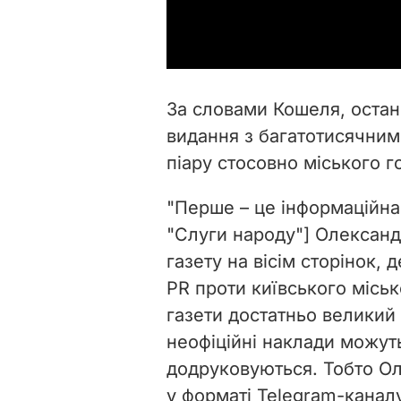
За словами Кошеля, остан
видання з багатотисячни
піару стосовно міського г
"Перше – це інформаційна 
"Слуги народу"] Олександр
газету на вісім сторінок,
PR проти київського міськ
газети достатньо великий
неофіційні наклади можут
додруковуються. Тобто О
у форматі Telegram-каналу,