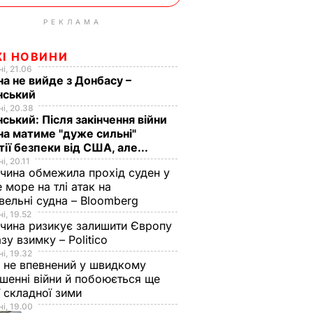
РЕКЛАМА
ЖІ НОВИНИ
і, 21.06
на не вийде з Донбасу –
нський
і, 20.38
ський: Після закінчення війни
на матиме "дуже сильні"
тії безпеки від США, але...
і, 20.11
чина обмежила прохід суден у
 море на тлі атак на
вельні судна – Bloomberg
і, 19.52
чина ризикує залишити Європу
азу взимку – Politico
і, 19.32
 не впевнений у швидкому
шенні війни й побоюється ще
ї складної зими
і, 19.00