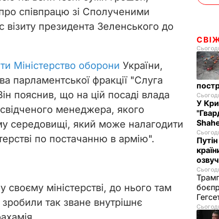
 про співпрацю зі Сполученими
с візиту президента Зеленського до
СВІ
Сьогодн
ати Міністерство оборони
України,
ва парламентської фракції "Слуга
постр
ін пояснив, що на цій посаді влада
Сьогодн
У Кр
досвідченого менеджера, якого
"Гвар
Shahe
у середовищі, який може налагодити
Сьогодн
стерстві по постачанню в армію".
Путін
країн
озвуч
Сьогодн
Трамп
 своєму міністерстві, до нього там
боєпр
Гегс
 зробили так зване внутрішнє
Сьогодн
ахамія.