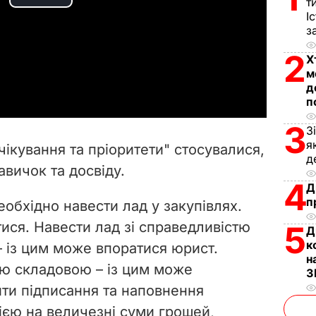
P
т
І
з
l
2
Х
a
м
д
y
п
3
V
З
я
очікування та пріоритети" стосувалися,
д
i
авичок та досвіду.
4
Д
d
п
обхідно навести лад у закупівлях.
e
ися. Навести лад зі справедливістю
5
Д
к
 із цим може впоратися юрист.
o
н
ою складовою – із цим може
З
ти підписання та наповнення
ією на величезні суми грошей,