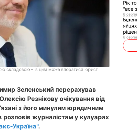
Рік т
"все 
6 серпн
Біден
яйцях
рішен
6 серпн
йною складовою – із цим може впоратися юрист
димир Зеленський перерахував
Олексію Резнікову очікування від
ов'язані з його минулим юридичним
в розповів журналістам у кулуарах
акс-Україна"
.