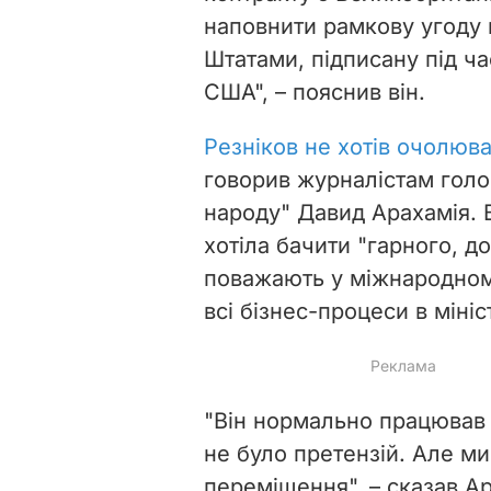
наповнити рамкову угоду
Штатами, підписану під ча
США", – пояснив він.
Резніков не хотів очолюв
говорив журналістам голо
народу" Давид Арахамія. В
хотіла бачити "гарного, 
поважають у міжнародном
всі бізнес-процеси в міні
"Він нормально працював у
не було претензій. Але ми
переміщення", – сказав Ар