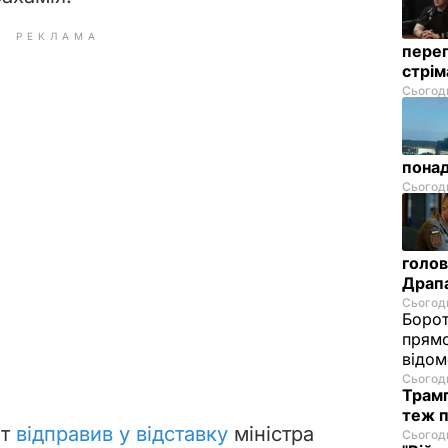
РЕКЛАМА
перег
стрі
Сьогодн
понад
Сьогодн
голов
Драп
Сьогодн
Борот
прямо
відом
Сьогодн
Трамп
теж п
т
відправив у відставку
міністра
Сьогодн