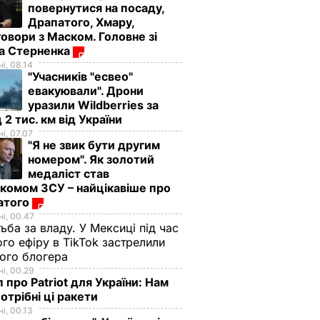
повернутися на посаду,
Драпатого, Хмару,
овори з Маском. Головне зі
ма Стерненка
і, 08.14
"Учасників "есвео"
евакуювали". Дрони
уразили Wildberries за
 2 тис. км від України
і, 07.07
"Я не звик бути другим
номером". Як золотий
медаліст став
комом ЗСУ – найцікавіше про
атого
і, 00.47
ьба за владу. У Мексиці під час
го ефіру в TikTok застрелили
ого блогера
і, 00.29
 про Patriot для України: Нам
отрібні ці ракети
і, 00.13