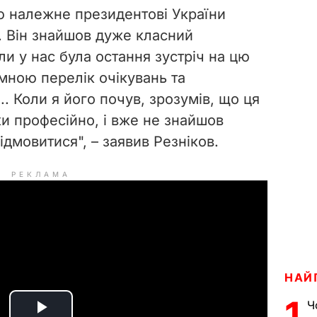
ю належне президентові України
 Він знайшов дуже класний
ли у нас була остання зустріч на цю
 мною перелік очікувань та
... Коли я його почув, зрозумів, що ця
и професійно, і вже не знайшов
дмовитися", – заявив Резніков.
РЕКЛАМА
НАЙ
1
Ч