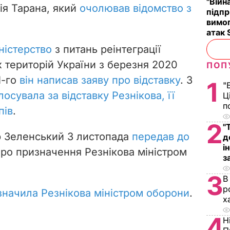
"Війн
ія Тарана, який
очолював відомство з
підпр
вимог
атак 
ністерство
з питань реінтеграції
 територій України з березня 2020
ПОП
1-го
він написав заяву про відставку
. 3
1
"
осувала за відставку Резнікова, її
Ц
п
пів
.
2
"
 Зеленський 3 листопада
передав до
д
і
ро призначення Резнікова міністром
з
3
В
р
значила Резнікова міністром оборони
.
х
4
Н