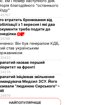
ис. км і помер наступного дня.
сторія благодійного "останнього
аїзду"
45767
то втратить бронювання від
обілізації з 1 вересня і які два
окументи треба подати до
онеділка
35748
інченко:
Він був генералом КДБ,
кий став українським
ержавником
35433
рапатий назвав перший
ріоритет на фронті
34235
рапатий ініціював звільнення
омандувача Медсил ЗСУ. Його
азивали "людиною Сирського" –
МІ
29979
НАЙПОПУЛЯРНІШЕ