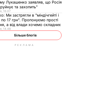
ому Лукашенко заявляв, що Росія
зруйнує та захопить"
я, 16.07
ко:
Ми застрягли в "міндічгейті і
 по 17 грн". Пропонуємо прості
ня, а від влади хочемо складних
я, 14.48
Більше блогів
РЕКЛАМА