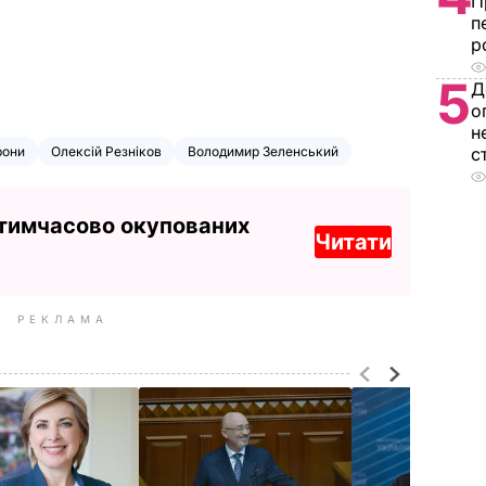
П
п
р
5
Д
о
н
рони
Олексій Резніков
Володимир Зеленський
с
 тимчасово окупованих
Читати
РЕКЛАМА