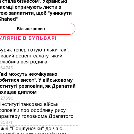
а стала бізнесом". Українські
иємці отримують листи з
ою заплатити, щоб "уникнути
Shahed"
Більше новин
УЛЯРНЕ В БУЛЬВАРІ
Буряк тепер готую тільки так".
ікавий рецепт салату, який
олюбила вся родина
64746
Такі можуть неочікувано
обитися висот". У військовому
нституті розповіли, як Драпатий
ахищав диплом
27690
 інституті танкових військ
озповіли про особливу рису
арактеру головкома Драпатого
25371
іжні "Поцілуночки" до чаю.