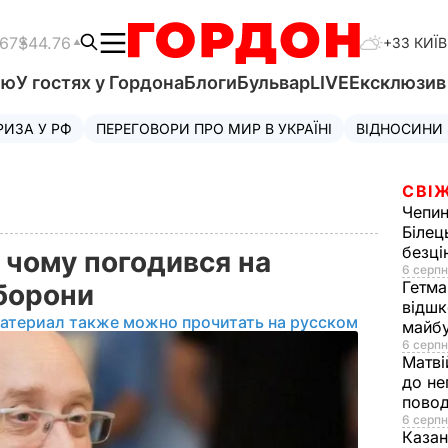
.67
$44.76
+33 КИЇВ
'ю
У гостях у Гордона
Блоги
Бульвар
LIVE
Ексклюзи
РИЗА У РФ
ПЕРЕГОВОРИ ПРО МИР В УКРАЇНІ
ВІДНОСИНИ
СВІЖ
Чепи
Білец
безц
, чому погодився на
6 серпн
Гетма
оборони
відшк
атериал также можно прочитать на русском
майбу
6 серпн
Матві
до не
повод
6 серпн
Казан