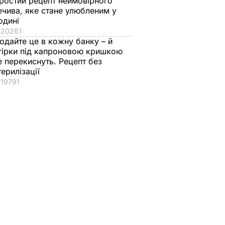
ростий рецепт неймовірного
ечива, яке стане улюбленим у
одині
20261
одайте це в кожну банку – й
гірки під капроновою кришкою
е перекиснуть. Рецепт без
терилізації
19791