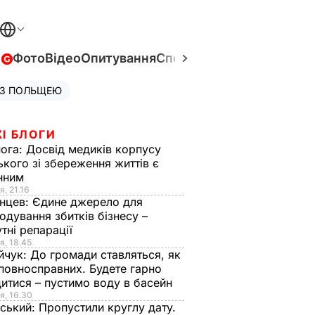
в
Фото
Відео
Опитування
Спецпроєкти
Війна в Укра
 З ПОЛЬЩЕЮ
І БЛОГИ
нога:
Досвід медиків корпусу
ького зі збереження життів є
інним
я, 21.16
нцев:
Єдине джерело для
одування збитків бізнесу –
тні репарації
я, 18.45
йчук:
До громади ставляться, як
повносправних. Будете гарно
итися – пустимо воду в басейн
я, 16.30
ський:
Пропустили круглу дату.