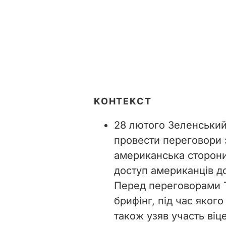
КОНТЕКСТ
28 лютого Зеленський
провести переговори з
американська сторон
доступ американців д
Перед переговорами 
брифінг, під час яког
також узяв участь ві