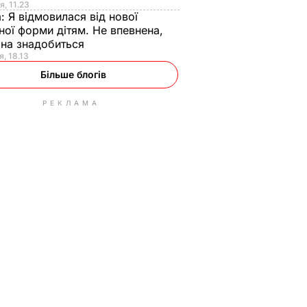
я, 11.23
а:
Я відмовилася від нової
ної форми дітям. Не впевнена,
на знадобиться
я, 18.13
Більше блогів
РЕКЛАМА