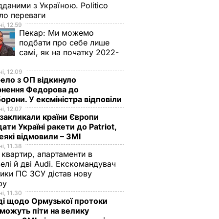
дданими з Україною. Politico
ало переваги
і, 12.59
Пекар:
Ми можемо
подбати про себе лише
самі, як на початку 2022-
і, 12.09
ло з ОП відкинуло
рнення Федорова до
орони. У ексміністра відповіли
і, 12.07
акликали країни Європи
ати Україні ракети до Patriot,
еякі відмовили – ЗМІ
і, 11.38
 квартир, апартаменти в
елі й дві Audi. Екскомандувач
тики ПС ЗСУ дістав нову
зру
і, 11.30
ді щодо Ормузької протоки
 можуть піти на велику