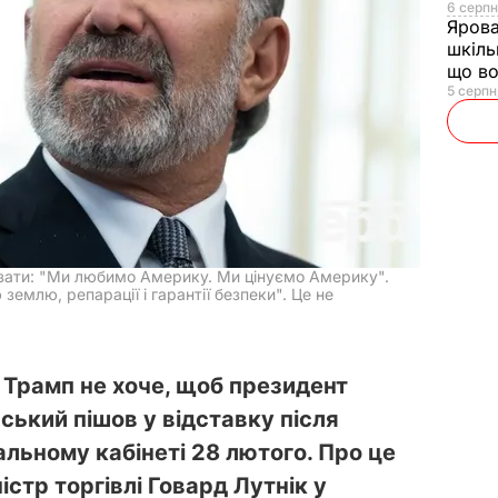
6 серпн
Яров
шкіль
що во
5 серпн
азати: "Ми любимо Америку. Ми цінуємо Америку".
 землю, репарації і гарантії безпеки". Це не
Трамп не хоче, щоб президент
ький пішов у відставку після
альному кабінеті 28 лютого. Про це
істр торгівлі Говард Лутнік у