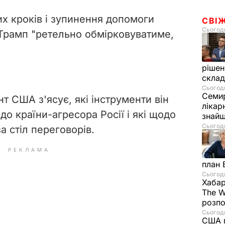
х кроків і зупинення допомоги
СВІ
Сьогодн
о Трамп "ретельно обмірковуватиме,
рішен
скла
Сьогодн
Семир
т США з'ясує, які інструменти він
лікар
о країни-агресора Росії і які щодо
знайш
Сьогодн
а стіл переговорів.
РЕКЛАМА
план 
Сьогодн
Хабар
The W
розпо
Сьогодн
США п