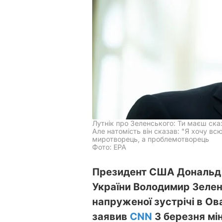
Лутнік про Зеленського: Ти маєш ск
Але натомість він сказав: "Я хочу всю
миротворець, а проблемотворець
Фото: EPA
Президент США Дональд 
України Володимир Зеленс
напруженої зустрічі в Ов
заявив
CNN
3 березня мін