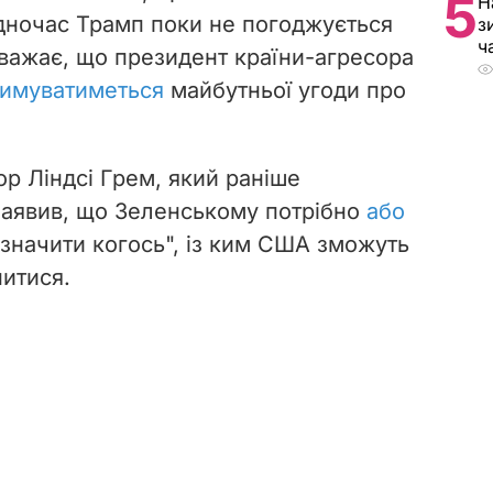
5
Н
одночас Трамп поки не погоджується
з
ч
 вважає, що президент країни-агресора
имуватиметься
майбутньої угоди про
р Ліндсі Грем, який раніше
 заявив, що Зеленському потрібно
або
значити когось", із ким США зможуть
нитися.