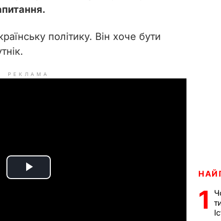
апитання.
українську політику. Він хоче бути
тнік.
РЕКЛАМА
НАЙ
P
1
Ч
l
т
І