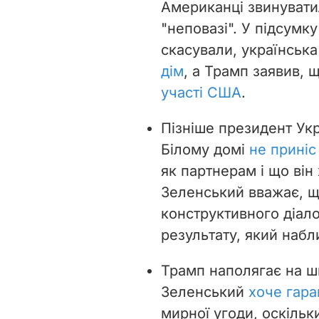
Американці звинувати
"неповазі". У підсумк
скасували, українськ
дім
, а Трамп заявив, 
участі США
.
Пізніше президент Укр
Білому домі
не приніс
як партнерам і що він 
Зеленський вважає, що 
конструктивного діал
результату, який набл
Трамп наполягає на шв
Зеленський
хоче гара
мирної угоди, оскільк