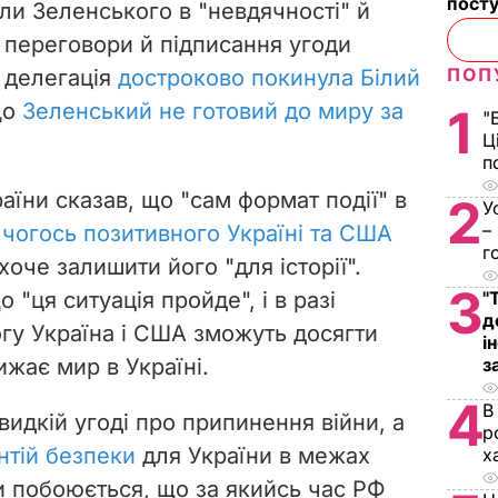
посту
ли Зеленського в "невдячності" й
у переговори й підписання угоди
ПОП
а делегація
достроково покинула Білий
що
Зеленський не готовий до миру за
1
"
Ц
п
аїни сказав, що "сам формат події" в
2
У
–
 чогось позитивного Україні та США
г
хоче залишити його "для історії".
3
"ця ситуація пройде", і в разі
"
д
огу Україна і США зможуть досягти
і
ижає мир в Україні.
з
4
В
идкій угоді про припинення війни, а
р
нтій безпеки
для України в межах
х
и побоюється, що за якийсь час РФ