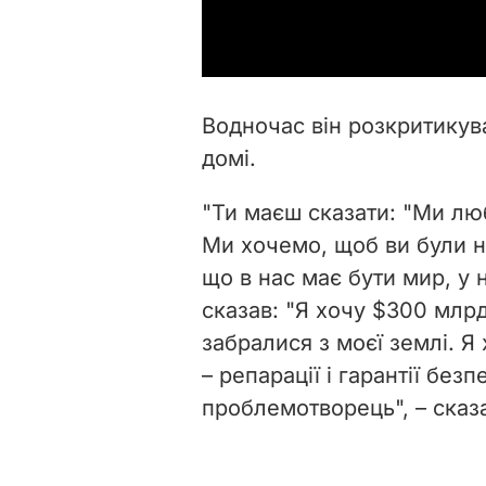
Водночас він розкритикув
домі.
"Ти маєш сказати: "Ми л
Ми хочемо, щоб ви були н
що в нас має бути мир, у 
сказав: "Я хочу $300 млрд
забралися з моєї землі. 
– репарації і гарантії без
проблемотворець", – сказа