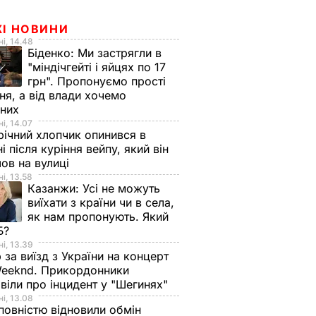
ЖІ НОВИНИ
і, 14.48
Біденко:
Ми застрягли в
"міндічгейті і яйцях по 17
грн". Пропонуємо прості
ня, а від влади хочемо
дних
і, 14.07
ічний хлопчик опинився в
ні після куріння вейпу, який він
ов на вулиці
і, 13.58
Казанжи:
Усі не можуть
виїхати з країни чи в села,
як нам пропонують. Який
Б?
і, 13.39
 за виїзд з України на концерт
eeknd. Прикордонники
віли про інцидент у "Шегинях"
і, 13.08
овністю відновили обмін