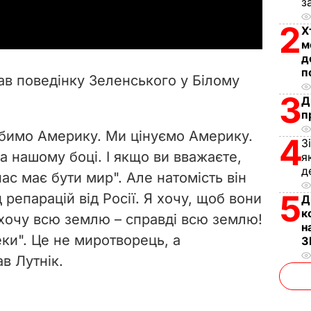
a
з
2
y
Х
м
д
V
п
ав поведінку Зеленського у Білому
i
3
Д
п
d
юбимо Америку. Ми цінуємо Америку.
4
З
e
а нашому боці. І якщо ви вважаєте,
я
д
нас має бути мир". Але натомість він
o
5
 репарацій від Росії. Я хочу, щоб вони
Д
к
Я хочу всю землю – справді всю землю!
н
пеки". Це не миротворець, а
З
в Лутнік.