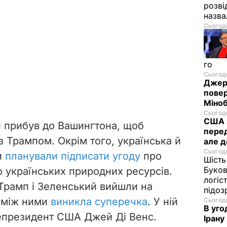
розві
назв
Сьогодн
го
Сьогодн
Джере
пове
Міноб
Сьогодн
США з
 прибув до Вашингтона, щоб
перед
 Трампом. Окрім того, українська й
але д
Сьогодн
и
планували підписати угоду
про
Шість
Буков
о українських природних ресурсів.
логіс
Трамп і Зеленський вийшли на
підо
о між ними
виникла суперечка
. У ній
Сьогодн
В уго
цепрезидент США Джей Ді Венс.
Ірану