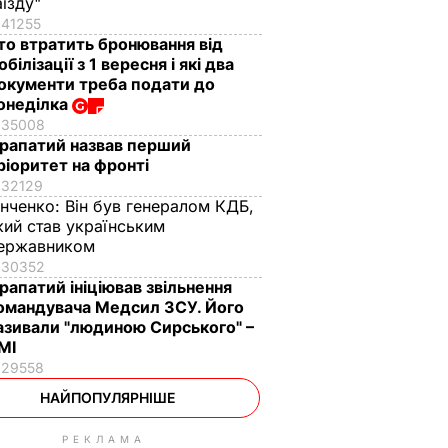
аїзду"
41255
то втратить бронювання від
обілізації з 1 вересня і які два
окументи треба подати до
онеділка
35008
рапатий назвав перший
ріоритет на фронті
32129
інченко:
Він був генералом КДБ,
кий став українським
ержавником
30352
рапатий ініціював звільнення
омандувача Медсил ЗСУ. Його
азивали "людиною Сирського" –
МІ
29558
НАЙПОПУЛЯРНІШЕ
РЕКЛАМА