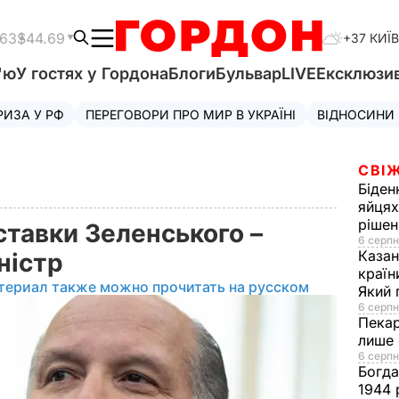
.63
$44.69
+37 КИЇВ
'ю
У гостях у Гордона
Блоги
Бульвар
LIVE
Ексклюзи
РИЗА У РФ
ПЕРЕГОВОРИ ПРО МИР В УКРАЇНІ
ВІДНОСИНИ
СВІЖ
Біден
яйцях
рішен
ставки Зеленського –
6 серпн
Каза
ністр
країн
териал также можно прочитать на русском
Який 
6 серпн
Пека
лише 
6 серпн
Богд
1944 