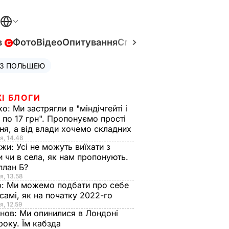
в
Фото
Відео
Опитування
Спецпроєкти
Війна в Укр
 З ПОЛЬЩЕЮ
І БЛОГИ
ко:
Ми застрягли в "міндічгейті і
 по 17 грн". Пропонуємо прості
ня, а від влади хочемо складних
я, 14.48
нжи:
Усі не можуть виїхати з
и чи в села, як нам пропонують.
план Б?
я, 13.58
р:
Ми можемо подбати про себе
самі, як на початку 2022-го
я, 12.59
анов:
Ми опинилися в Лондоні
року. Їм кабзда