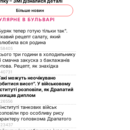
пку – ЗМІ дізналися деталі
Більше новин
УЛЯРНЕ В БУЛЬВАРІ
Буряк тепер готую тільки так".
ікавий рецепт салату, який
олюбила вся родина
58405
сього три години в холодильнику
 і смачна закуска з баклажанів
отова. Рецепт, як знахідка
40731
Такі можуть неочікувано
обитися висот". У військовому
нституті розповіли, як Драпатий
ахищав диплом
26556
 інституті танкових військ
озповіли про особливу рису
арактеру головкома Драпатого
23437