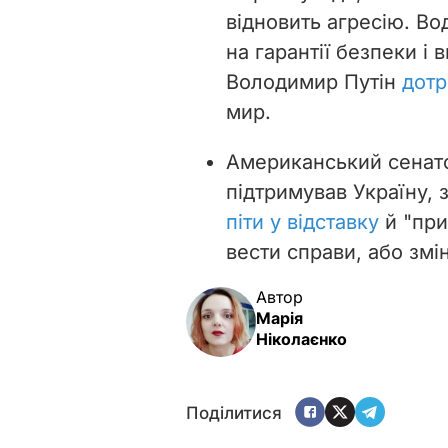
відновить агресію. В
на гарантії безпеки і
Володимир Путін
дотр
мир.
Американський сенато
підтримував Україну,
піти у відставку
й "при
вести справи, або змі
Автор
Марія
Ніколаєнко
Поділитися