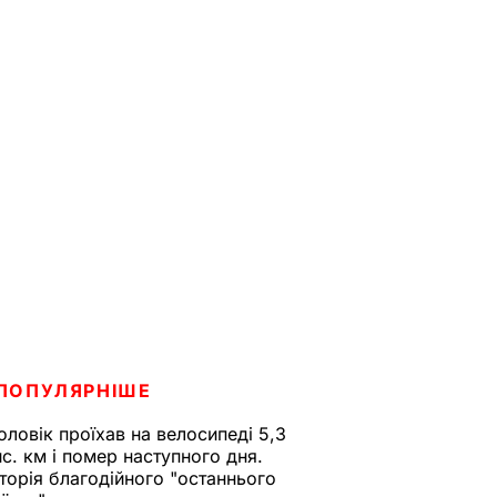
ПОПУЛЯРНІШЕ
оловік проїхав на велосипеді 5,3
ис. км і помер наступного дня.
сторія благодійного "останнього