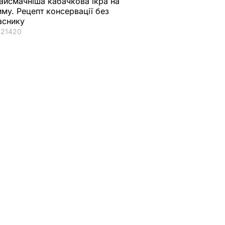
айсмачніша кабачкова ікра на
иму. Рецепт консервації без
аснику
21420