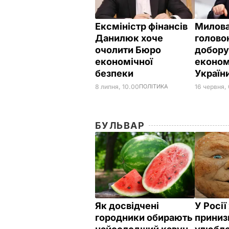
Ексміністр фінансів
Милова
Данилюк хоче
головою
очолити Бюро
добору
економічної
економ
безпеки
Україн
8 липня, 10.00
ПОЛІТИКА
16 червня,
БУЛЬВАР
Як досвідчені
У Росі
городники обирають
приниз