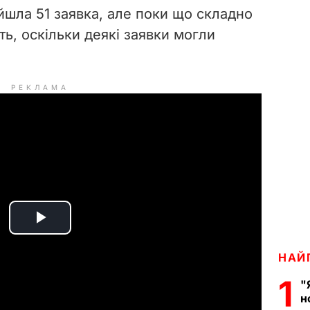
йшла 51 заявка, але поки що складно
ть, оскільки деякі заявки могли
РЕКЛАМА
P
НАЙ
l
1
"
a
н