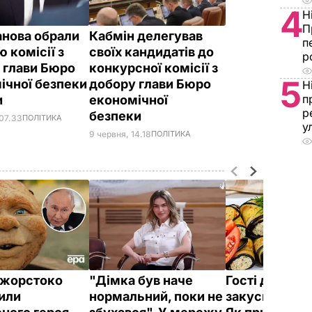
4
Н
П
нова обрали
Кабмін делегував
п
 комісії з
своїх кандидатів до
р
 глави Бюро
конкурсної комісії з
5
ічної безпеки
добору глави Бюро
Н
п
и
економічної
р
безпеки
 07.33
ПОЛІТИКА
у
9 червня, 14.18
ПОЛІТИКА
ї жорстоко
"Дімка був наче
Гості думают
или
нормальний, поки не
закуска з рес