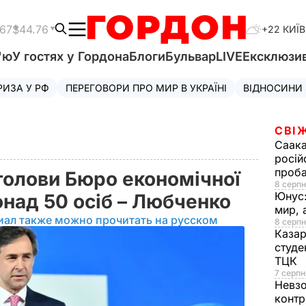
.67
$44.76
+22 КИЇВ
'ю
У гостях у Гордона
Блоги
Бульвар
LIVE
Ексклюзи
РИЗА У РФ
ПЕРЕГОВОРИ ПРО МИР В УКРАЇНІ
ВІДНОСИНИ
СВІ
Саака
росій
проб
голови Бюро економічної
8 серпн
Юнус
онад 50 осіб – Любченко
мир, 
иал также можно прочитать на русском
8 серпн
Казар
студе
ТЦК
7 серпн
Невз
контр