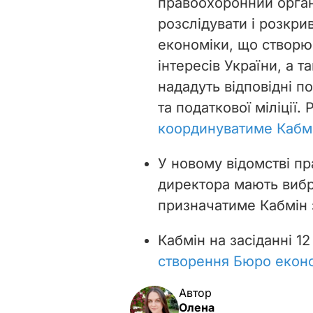
правоохоронний орган
розслідувати і розкри
економіки, що створю
інтересів України, а 
нададуть відповідні 
та податкової міліції.
координуватиме Кабм
У новому відомстві п
директора мають вибр
призначатиме Кабмін 
Кабмін
на засіданні 1
створення Бюро еконо
Автор
Олена