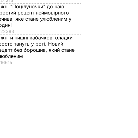
24213
іжні "Поцілуночки" до чаю.
ростий рецепт неймовірного
ечива, яке стане улюбленим у
одині
22383
іжні й пишні кабачкові оладки
росто тануть у роті. Новий
ецепт без борошна, який стане
любленим
16615
ь, що це
"Нічого нав'язувати
Змішайте це з
торану.
не буду". Драпатий
борошном – і ціла