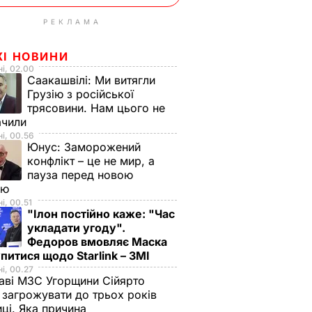
РЕКЛАМА
ЖІ НОВИНИ
і, 02.00
Саакашвілі:
Ми витягли
Грузію з російської
трясовини. Нам цього не
ачили
і, 00.56
Юнус:
Заморожений
конфлікт – це не мир, а
пауза перед новою
ою
і, 00.51
"Ілон постійно каже: "Час
укладати угоду".
Федоров вмовляє Маска
питися щодо Starlink – ЗМІ
і, 00.27
аві МЗС Угорщини Сійярто
загрожувати до трьох років
иці. Яка причина