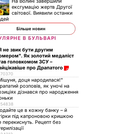
На Волині завершили
ексгумацію жертв Другої
світової. Виявили останки
юдей
Більше новин
УЛЯРНЕ В БУЛЬВАРІ
Я не звик бути другим
омером". Як золотий медаліст
тав головкомом ЗСУ –
айцікавіше про Драпатого
70370
Мішуня, доця народилася!"
рапатий розповів, як уночі на
озиціях дізнався про народження
оньки
54838
одайте це в кожну банку – й
гірки під капроновою кришкою
е перекиснуть. Рецепт без
терилізації