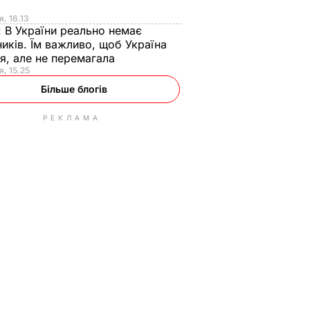
я
я, 16.13
:
В України реально немає
иків. Їм важливо, щоб Україна
я, але не перемагала
я, 15.25
Більше блогів
РЕКЛАМА