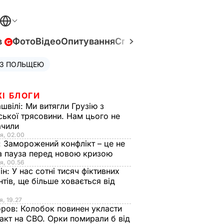
в
Фото
Відео
Опитування
Спецпроєкти
Війна в Укр
 З ПОЛЬЩЕЮ
ЖІ БЛОГИ
швілі:
Ми витягли Грузію з
ської трясовини. Нам цього не
ачили
я, 02.00
:
Заморожений конфлікт – це не
а пауза перед новою кризою
я, 00.56
ін:
У нас сотні тисяч фіктивних
нтів, ще більше ховається від
я, 19.27
оров:
Колобок повинен укласти
акт на СВО. Орки помирали б від