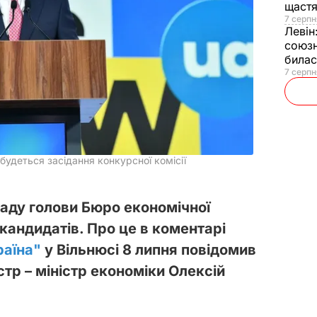
щаст
7 серпн
Левін
союзн
билас
7 серпн
будеться засідання конкурсної комісії
саду голови Бюро економічної
кандидатів. Про це в коментарі
раїна"
у Вільнюсі 8 липня повідомив
тр – міністр економіки Олексій