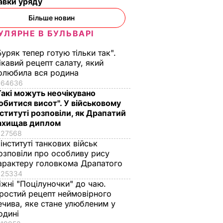
авки уряду
Більше новин
УЛЯРНЕ В БУЛЬВАРІ
Буряк тепер готую тільки так".
ікавий рецепт салату, який
олюбила вся родина
64636
Такі можуть неочікувано
обитися висот". У військовому
нституті розповіли, як Драпатий
ахищав диплом
27568
 інституті танкових військ
озповіли про особливу рису
арактеру головкома Драпатого
25334
іжні "Поцілуночки" до чаю.
ростий рецепт неймовірного
ечива, яке стане улюбленим у
одині