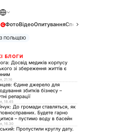
в
Фото
Відео
Опитування
Спецпроєкти
Війна в Укра
 З ПОЛЬЩЕЮ
І БЛОГИ
нога:
Досвід медиків корпусу
ького зі збереження життів є
інним
я, 21.16
нцев:
Єдине джерело для
одування збитків бізнесу –
тні репарації
я, 18.45
йчук:
До громади ставляться, як
повносправних. Будете гарно
итися – пустимо воду в басейн
я, 16.30
ський:
Пропустили круглу дату.