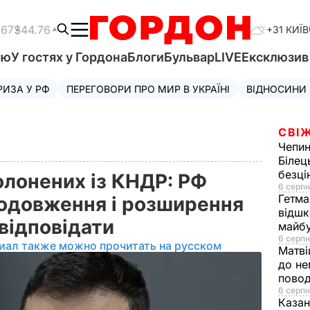
.67
$44.76
+31 КИЇВ
'ю
У гостях у Гордона
Блоги
Бульвар
LIVE
Ексклюзи
РИЗА У РФ
ПЕРЕГОВОРИ ПРО МИР В УКРАЇНІ
ВІДНОСИНИ
СВІЖ
Чепи
Білец
безц
олонених із КНДР: РФ
6 серпн
Гетма
родовження і розширення
відшк
е відповідати
майбу
6 серпн
иал также можно прочитать на русском
Матві
до не
повод
6 серпн
Казан