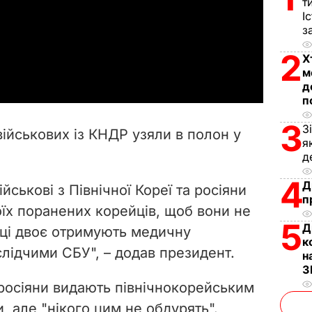
т
І
l
з
a
2
Х
м
y
д
п
V
3
З
військових із КНДР узяли в полон у
я
i
д
d
4
Д
ійськові з Північної Кореї та росіяни
п
e
їх поранених корейців, щоб вони не
5
Д
 ці двоє отримують медичну
o
к
слідчими СБУ", – додав президент.
н
З
росіяни видають північнокорейським
, але "нікого цим не обдурять".