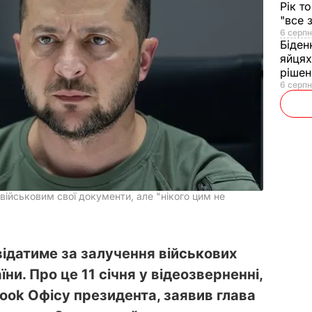
Рік т
"все 
6 серпн
Біден
яйцях
рішен
6 серпн
військовим свої документи, але "нікого цим не
відатиме за залучення військових
ни. Про це 11 січня у відеозверненні,
ook Офісу президента, заявив глава