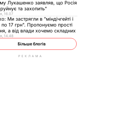
ому Лукашенко заявляв, що Росія
зруйнує та захопить"
я, 16.07
ко:
Ми застрягли в "міндічгейті і
 по 17 грн". Пропонуємо прості
ня, а від влади хочемо складних
я, 14.48
Більше блогів
РЕКЛАМА