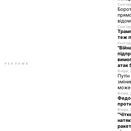
Сьогодн
Борот
прямо
відом
Сьогодн
Трамп
теж п
Сьогодн
"Війн
підпр
вимог
РЕКЛАМА
атак 
Вчора, 
Путін
зміни
може 
Вчора, 
Федор
проти
Вчора, 
"Чітк
натяк
ракет