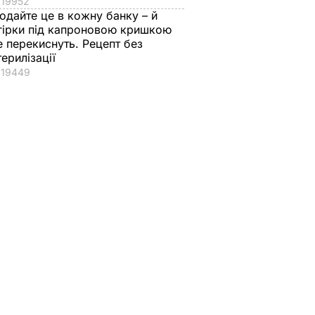
19952
одайте це в кожну банку – й
гірки під капроновою кришкою
е перекиснуть. Рецепт без
терилізації
19449