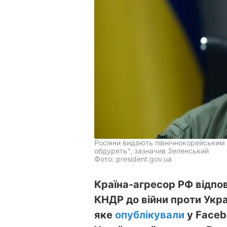
Росіяни видають північнокорейським 
обдурять", зазначив Зеленський
Фото: president.gov.ua
Країна-агресор РФ відпо
КНДР до війни проти Украї
яке
опублікували
у Faceb