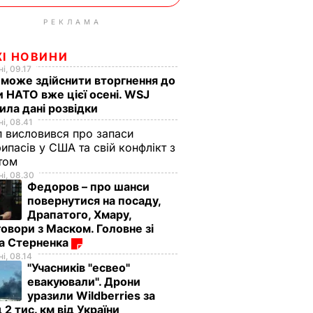
РЕКЛАМА
ЖІ НОВИНИ
і, 09.17
 може здійснити вторгнення до
и НАТО вже цієї осені. WSJ
ила дані розвідки
і, 08.41
 висловився про запаси
ипасів у США та свій конфлікт з
етом
і, 08.30
Федоров – про шанси
повернутися на посаду,
Драпатого, Хмару,
овори з Маском. Головне зі
ма Стерненка
і, 08.14
"Учасників "есвео"
евакуювали". Дрони
уразили Wildberries за
 2 тис. км від України