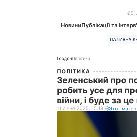
€51
Новини
Публікації та інтерв
ПАЛИВНА К
Гордон
Політика
ПОЛІТИКА
Зеленський про п
робить усе для п
війни, і буде за ц
11 січня 2025, 15.18
Этот матер