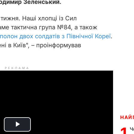
одимир Зеленський.
тижня. Наші хлопці із Сил
саме тактична група №84, а також
полон двох солдатів з Північної Кореї
.
ні в Київ", – проінформував
РЕКЛАМА
НАЙ
1
Ч
P