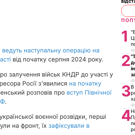
відст
ПОП
1
"
Ц
п
и
ведуть наступальну операцію на
2
"
асті
від початку серпня 2024 року.
д
і
ро залучення військ КНДР до участі у
з
гресора Росії з'явилися
на початку
3
В
ленський розповів про
вступ Північної
р
х
РФ
.
4
Н
української воєнної розвідки, перші
П
п
ули на фронт, їх
зафіксували в
р