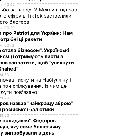
і, 00.47
ьба за владу. У Мексиці під час
го ефіру в TikTok застрелили
ого блогера
і, 00.29
 про Patriot для України: Нам
отрібні ці ракети
і, 00.13
а стала бізнесом". Українські
иємці отримують листи з
ою заплатити, щоб "уникнути
Shahed"
23.58
 почав тиснути на Набіулліну і
в тон спілкування. Із чим це
бути пов'язано
23.28
ов назвав "найкращу зброю"
 російської балістики
23.03
е попадання". Федоров
нув, яку саме балістичну
у випробували в день