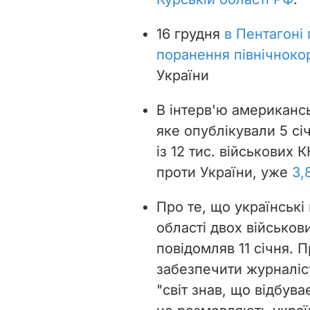
16 грудня
в Пентагоні 
поранення північноко
України
В інтерв'ю американс
яке опублікували 5 сі
із 12 тис. військових
проти України, уже
3,
Про те, що українські
області двох військови
повідомляв 11 січня. 
забезпечити журналіс
"світ знав, що відбув