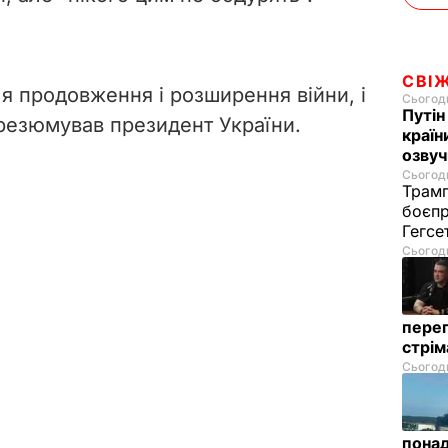
СВІ
я продовження і розширення війни, і
Сьогодн
Путін
– резюмував президент України.
країн
озвуч
Сьогодн
Трамп
боєпр
Гегс
Сьогодн
перег
стрі
Сьогодн
понад