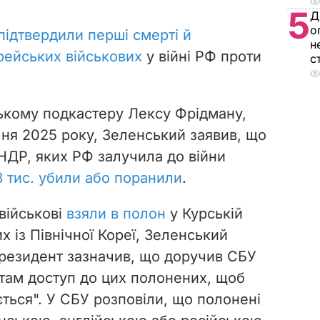
5
Д
о
підтвердили перші смерті й
н
рейських військових
у війні РФ проти
с
ькому подкастеру Лексу Фрідману,
чня 2025 року, Зеленський заявив, що
 КНДР, яких РФ залучила до війни
8 тис. убили або поранили
.
 військові
взяли в полон
у Курській
х із Північної Кореї, Зеленський
Президент зазначив, що доручив СБУ
там доступ до цих полонених, щоб
ається". У СБУ розповіли, що полонені