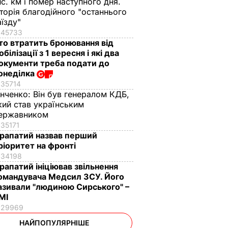
ис. км і помер наступного дня.
сторія благодійного "останнього
аїзду"
45733
то втратить бронювання від
обілізації з 1 вересня і які два
окументи треба подати до
онеділка
35714
інченко:
Він був генералом КДБ,
кий став українським
ержавником
35171
рапатий назвав перший
ріоритет на фронті
34198
рапатий ініціював звільнення
омандувача Медсил ЗСУ. Його
азивали "людиною Сирського" –
МІ
29969
НАЙПОПУЛЯРНІШЕ