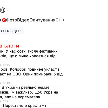
в
Фото
Відео
Опитування
Спецпроєкти
Війна в Укр
 З ПОЛЬЩЕЮ
ЖІ БЛОГИ
ін:
У нас сотні тисяч фіктивних
нтів, ще більше ховається від
я, 19.27
оров:
Колобок повинен укласти
акт на СВО. Орки помирали б від
я
я, 16.13
:
В України реально немає
иків. Їм важливо, щоб Україна
я, але не перемагала
я, 15.25
н:
Перестаньте красти – і