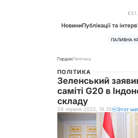
€51
Новини
Публікації та інтерв
ПАЛИВНА К
Гордон
Політика
ПОЛІТИКА
Зеленський заявив
саміті G20 в Індон
складу
29 червня 2022, 18.35
Этот ма