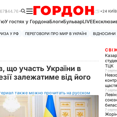
.67
$44.76
+24 КИЇВ
'ю
У гостях у Гордона
Блоги
Бульвар
LIVE
Ексклюзи
РИЗА У РФ
ПЕРЕГОВОРИ ПРО МИР В УКРАЇНІ
ВІДНОСИНИ
СВІ
Казар
студе
ТЦК
, що участь України в
7 серпн
Невз
езії залежатиме від його
контр
щаст
7 серпн
териал также можно прочитать на русском
Левін
союзн
билас
7 серпн
Жорі