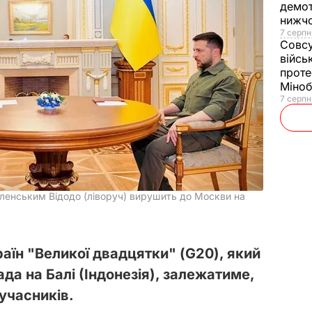
демот
нижч
7 серпн
Совс
війсь
проте
Міно
7 серпн
 Зеленським Відодо (ліворуч) вирушить до Москви на
раїн "Великої двадцятки" (G20), який
да на Балі (Індонезія), залежатиме,
 учасників.