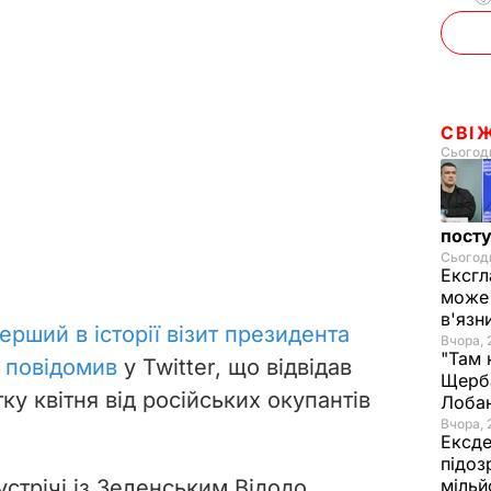
СВІ
Сьогодн
посту
Сьогодн
Ексгл
може 
в'язн
ерший в історії візит президента
Вчора, 
"Там 
о
повідомив
у Twitter, що відвідав
Щерба
ку квітня від російських окупантів
Лоба
Вчора, 
Ексде
підоз
зустрічі із Зеленським Відодо
мільй