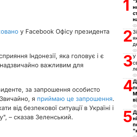
1
"
н
с
н
2
ковано
у Facebook Офісу президента
З
я
д
3
прияння Індонезії, яка головує і є
У
с
 "надзвичайно важливим для
л
4
Д
п
зиденте, за запрошення особисто
М
. Звичайно, я
приймаю це запрошення
.
в
ти від безпекової ситуації в Україні і
5
Д
у", – сказав Зеленський.
н
п
"