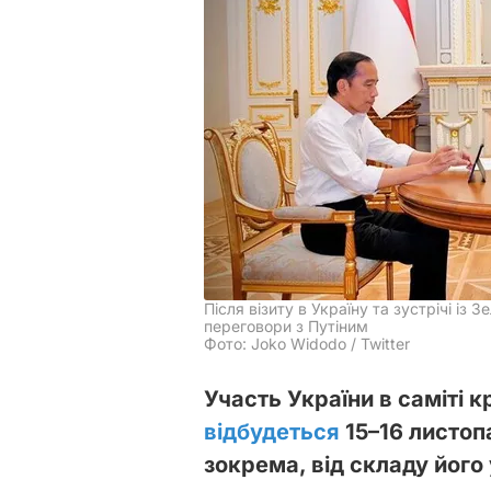
Після візиту в Україну та зустрічі із
переговори з Путіним
Фото: Joko Widodo / Twitter
Участь України в саміті к
відбудеться
15–16 листопа
зокрема, від складу його