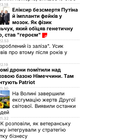
23.18
Еліксир безсмертя Путіна
й імпланти фейків у
мозок. Як фізик
ьчук, який обіцяв генетичну
, став "героєм"
22.53
 зроблений із заліза". Усик
вів про втому після років у
і
22.19
омі дрони помітили над
ковою базою Німеччини. Там
тують Patriot
21.50
На Волині завершили
ексгумацію жертв Другої
світової. Виявили останки
юдей
21.32
К розповіли, як ветеранську
ику інтегрували у стратегію
тку бізнесу