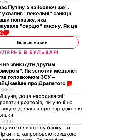
21.26
ає Путіну в найболючіше".
 ухвалив "пекельні" санкції,
вши поправку, яка
жувала "серцю" закону. Як це
Більше новин
УЛЯРНЕ В БУЛЬВАРІ
Я не звик бути другим
омером". Як золотий медаліст
тав головкомом ЗСУ –
айцікавіше про Драпатого
68502
Мішуня, доця народилася!"
рапатий розповів, як уночі на
озиціях дізнався про народження
оньки
54332
одайте це в кожну банку – й
гірки під капроновою кришкою