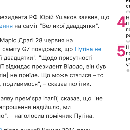
н
с
4
резидента РФ Юрій Ушаков заявив, що
Н
П
ення
на саміт "Великої двадцятки".
п
р
 Маріо Драґі 28 червня на
5
Н
я саміту G7 повідомив, що
Путіна не
п
ї двадцятки". "Щодо присутності
р
у
її відкидає президент Відодо, він був
тін] не приїде. Що може статися – то
, подивимося", – сказав політик.
яву прем'єра Італії, сказав, що "не
"Запрошення надійшло, ми
о", – наголосив помічник Путіна.