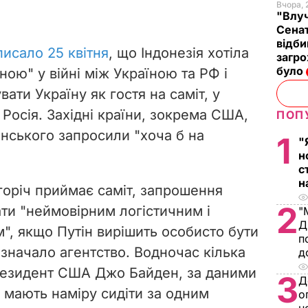
Вчора, 
"Влуч
Сенат
відби
исало 25 квітня
, що Індонезія хотіла
загро
було
ою" у війні між Україною та РФ і
ати Україну як гостя на саміт, у
Росія. Західні країни, зокрема США,
ПОП
нського запросили "хоча б на
1
"
н
с
н
огоріч приймає саміт, запрошення
2
ти "неймовірним логістичним і
"
Д
, якщо Путін вирішить особисто бути
п
зазначало агентство. Водночас кілька
д
президент США Джо Байден, за даними
3
Д
 мають наміру сидіти за одним
о