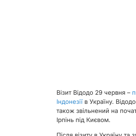
Візит Відодо 29 червня –
п
Індонезії
в Україну. Відод
також звільнений на почат
Ірпінь під Києвом.
Після візиту в Україну та 