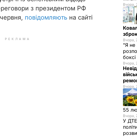
Вчора, 
ереговори з президентом РФ
 червня,
повідомляють
на сайті
Ковал
зброю
РЕКЛАМА
Вчора, 
"Я не
розпо
бокс
Вчора, 
Невід
війсь
ремон
Вчора, 
55 л
Вчора, 
У ДТЕ
політ
розви