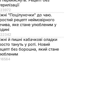
е перекиснуть. Рецепт без
терилізації
23972
іжні "Поцілуночки" до чаю.
ростий рецепт неймовірного
ечива, яке стане улюбленим у
одині
22342
іжні й пишні кабачкові оладки
росто тануть у роті. Новий
ецепт без борошна, який стане
любленим
16564