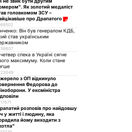
Я не звик бути другим
омером". Як золотий медаліст
тав головкомом ЗСУ –
айцікавіше про Драпатого
68502
інченко:
Він був генералом КДБ,
кий став українським
ержавником
36607
 четвер спека в Україні сягне
вого максимуму. Коли стане
егше
23049
жерело з ОП відкинуло
овернення Федорова до
іноборони. У ексміністра
ідповіли
17671
рапатий розповів про найдовшу
іч у житті і людину, яка
орадила йому виходити з
котла"
17270