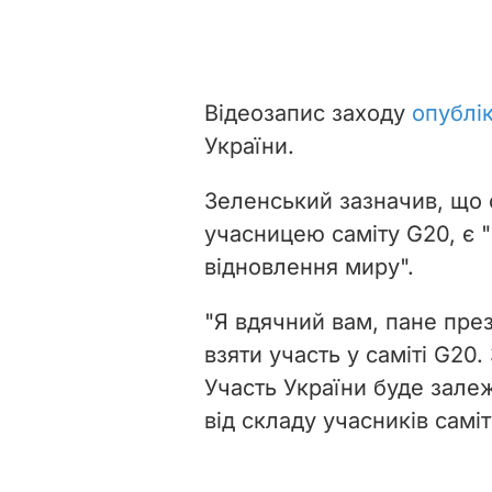
Відеозапис заходу
опублі
України.
Зеленський зазначив, що с
учасницею саміту G20, є
відновлення миру".
"Я вдячний вам, пане пре
взяти участь у саміті G20
Участь України буде залежа
від складу учасників саміт