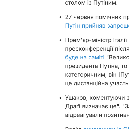
столом із Путіним.
27 червня помічник п
Путін прийняв запрош
Прем'єр-міністр Італії
пресконференції післ
буде на саміті
"Велико
президента Путіна, то 
категоричним, він [Пу
це дистанційна участь
Ушаков, коментуючи за
Драґі визначає це". 
відреагували позитивн