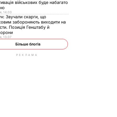
ивація військових буде набагато
ою
я, 14.03
ун:
Звучали скарги, що
ковим забороняють виходити на
сти. Позиція Генштабу й
борони
я, 13.07
Більше блогів
РЕКЛАМА