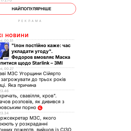
НАЙПОПУЛЯРНІШЕ
РЕКЛАМА
ЖІ НОВИНИ
і, 00.51
"Ілон постійно каже: час
укладати угоду".
Федоров вмовляє Маска
питися щодо Starlink – ЗМІ
і, 00.27
аві МЗС Угорщини Сійярто
загрожувати до трьох років
иці. Яка причина
23.46
кричать, свавілля, кров".
чов розповів, як дивився з
новським порно
23.34
ржсекретар МЗС, якого
рюють у розкраданні
онних пожертв, вийшов із СІЗО