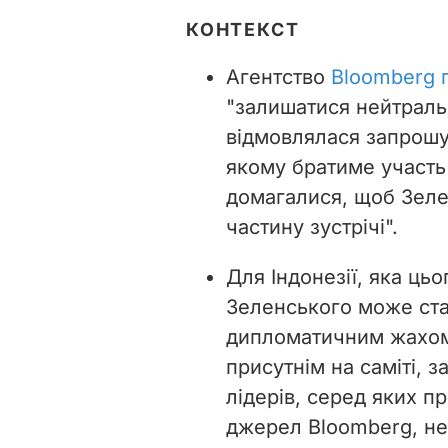
КОНТЕКСТ
Агентство
Bloomberg п
"залишатися нейтральн
відмовлялася запрошув
якому братиме участь 
домагалися, щоб Зеле
частину зустрічі".
Для Індонезії, яка ць
Зеленського може ста
дипломатичним жахом"
присутнім на саміті, 
лідерів, серед яких 
джерел Bloomberg, не