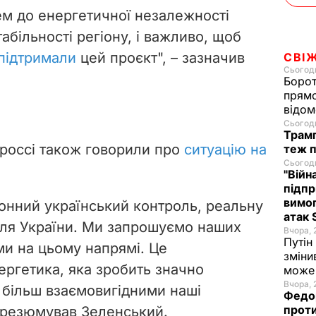
м до енергетичної незалежності
абільності регіону, і важливо, щоб
 підтримали
цей проєкт", – зазначив
СВІ
Сьогодн
Борот
прямо
відом
Сьогодн
Трамп
Гроссі також говорили про
ситуацію на
теж п
Сьогодн
"Війн
підпр
вимог
онний український контроль, реальну
атак 
і для України. Ми запрошуємо наших
Вчора, 
Путін
ми на цьому напрямі. Це
зміни
нергетика, яка зробить значно
може 
Вчора, 
 більш взаємовигідними наші
Федор
проти
 резюмував Зеленський.