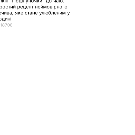
іжні "Поцілуночки" до чаю.
ростий рецепт неймовірного
ечива, яке стане улюбленим у
одині
18708