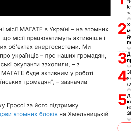
т
І
y
з
V
2
Х
і місії МАГАТЕ в Україні – на атомних
м
i
д
, що місії працюватимуть активніше і
п
их об'єктах енергосистеми. Ми
d
3
Д
 про українців – про наших громадян,
п
e
ські окупанти захопили, – з
4
З
 МАГАТЕ буде активним у роботі
o
я
їнських громадян", – зазначив
д
5
Д
к
у Гроссі за його підтримку
н
З
дови атомних блоків
на Хмельницькій