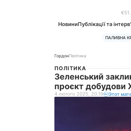
€51
Новини
Публікації та інтерв
ПАЛИВНА К
Гордон
Політика
ПОЛІТИКА
Зеленський закли
проєкт добудови 
4 лютого 2025, 20.19
Этот мат