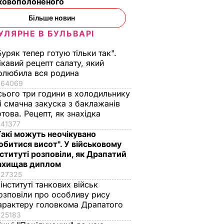
ьковополоненого
Більше новин
УЛЯРНЕ В БУЛЬВАРІ
Буряк тепер готую тільки так".
ікавий рецепт салату, який
олюбила вся родина
64069
сього три години в холодильнику
 і смачна закуска з баклажанів
отова. Рецепт, як знахідка
41377
Такі можуть неочікувано
обитися висот". У військовому
нституті розповіли, як Драпатий
ахищав диплом
27325
 інституті танкових військ
озповіли про особливу рису
арактеру головкома Драпатого
25183