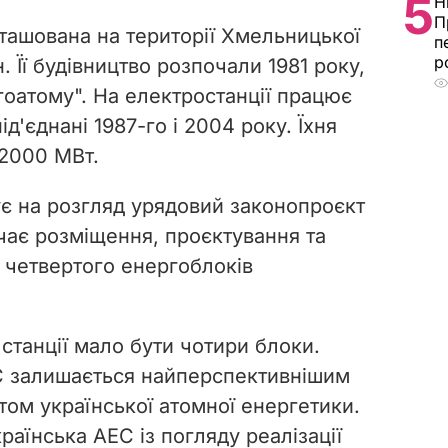
5
Н
П
ашована на території Хмельницької
п
р
н. Її будівництво розпочали 1981 року,
гоатому". На електростанції працює
ід'єднані 1987-го і 2004 року. Їхня
 2000 МВт.
ує на розгляд урядовий законопроєкт
чає розміщення, проєктування та
і четвертого енергоблоків
 станції мало бути чотири блоки.
С залишається найперспективнішим
том української атомної енергетики.
аїнська АЕС із погляду реалізації