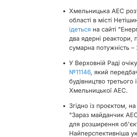
Хмельницька АЕС розт
області в місті Нетіши
ідеться
на сайті "Енер
два ядерні реактори, п
сумарна потужність –
У Верховній Раді очік
№11146
, який передба
будівництво третього 
Хмельницької АЕС.
Згідно із проєктом, на
"Зараз майданчик АЕ
для розширення об'єк
Найперспективніша укр