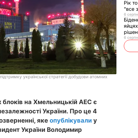
Рік т
"все 
6 серпн
Біден
яйцях
рішен
6 серпн
підтримку української стратегії добудови атомних
 блоків на Хмельницькій АЕС є
езалежності України. Про це 4
озверненні, яке
опублікували
у
зидент України Володимир