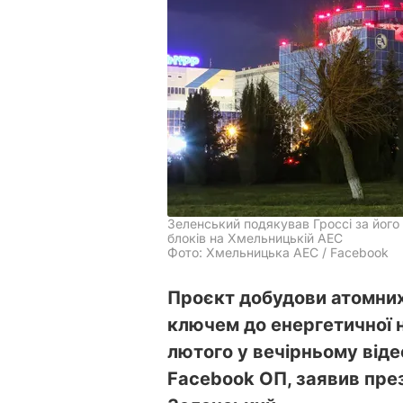
Зеленський подякував Гроссі за його 
блоків на Хмельницькій АЕС
Фото: Хмельницька АЕС / Facebook
Проєкт добудови атомних
ключем до енергетичної н
лютого у вечірньому віде
Facebook ОП, заявив пре