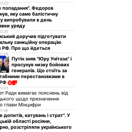
23.03
е попадання". Федоров
нув, яку саме балістичну
у випробували в день
авки уряду
22.25
ський доручив підготувати
альну санкційну операцію
 РФ. Про що йдеться
22.06
Путін зняв "Юру Унітаза" і
просунув низку бойових
генералів. Що стоїть за
табними перестановками в
 РФ
22.05
ет Ради вимагає пояснень від
ького щодо призначення
о глави Мінцифри
21.46
е допитів, катувань і страт". У
ькій області росіяни,
рно, розстріляли українського