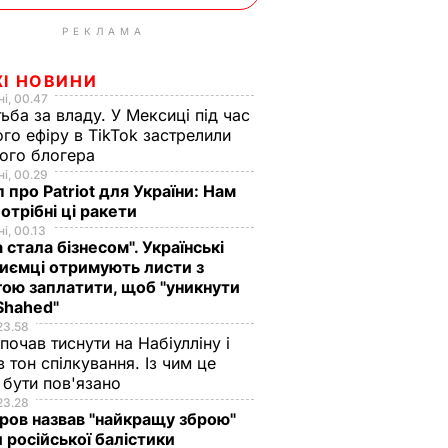
РЕКЛАМА
ЖІ НОВИНИ
і, 00.47
ьба за владу. У Мексиці під час
го ефіру в TikTok застрелили
ого блогера
і, 00.29
 про Patriot для України: Нам
отрібні ці ракети
і, 00.13
а стала бізнесом". Українські
иємці отримують листи з
ою заплатити, щоб "уникнути
Shahed"
23.58
 почав тиснути на Набіулліну і
в тон спілкування. Із чим це
бути пов'язано
23.28
ов назвав "найкращу зброю"
 російської балістики