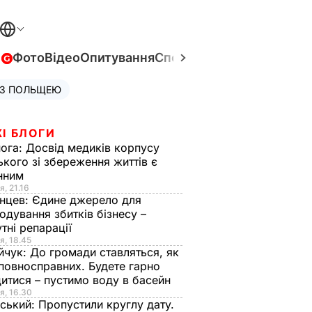
в
Фото
Відео
Опитування
Спецпроєкти
Війна в Укра
 З ПОЛЬЩЕЮ
І БЛОГИ
нога:
Досвід медиків корпусу
ького зі збереження життів є
інним
я, 21.16
нцев:
Єдине джерело для
одування збитків бізнесу –
тні репарації
я, 18.45
йчук:
До громади ставляться, як
повносправних. Будете гарно
итися – пустимо воду в басейн
я, 16.30
ський:
Пропустили круглу дату.