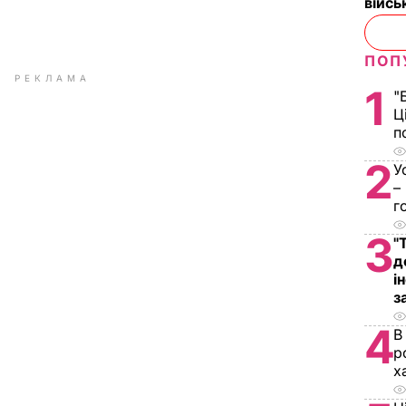
війс
ПОП
РЕКЛАМА
1
"
Ц
п
2
У
–
г
3
"
д
і
з
4
В
р
х