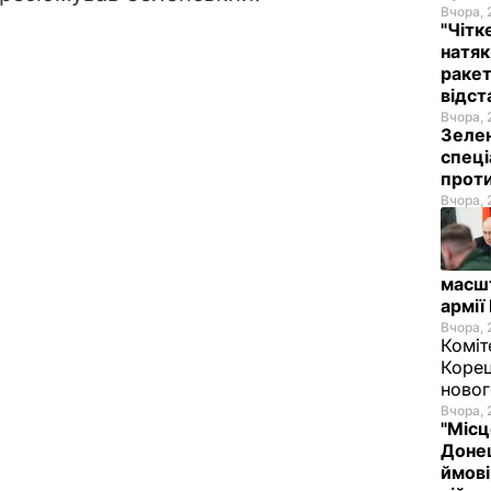
Вчора, 
"Чітк
натяк
ракет
відст
Вчора, 
Зелен
спеці
проти
Вчора, 
масш
армії
Вчора, 
Коміт
Корец
новог
Вчора, 
"Місц
Донец
ймові