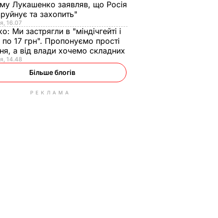
ому Лукашенко заявляв, що Росія
зруйнує та захопить"
я, 16.07
ко:
Ми застрягли в "міндічгейті і
 по 17 грн". Пропонуємо прості
ня, а від влади хочемо складних
я, 14.48
Більше блогів
РЕКЛАМА