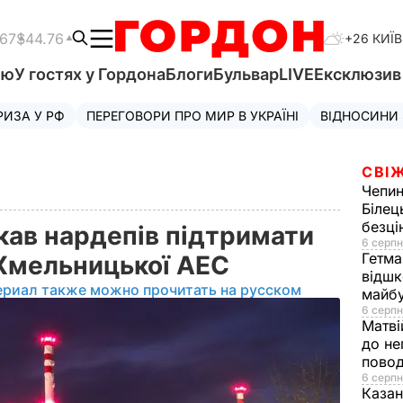
.67
$44.76
+26 КИЇВ
'ю
У гостях у Гордона
Блоги
Бульвар
LIVE
Ексклюзи
РИЗА У РФ
ПЕРЕГОВОРИ ПРО МИР В УКРАЇНІ
ВІДНОСИНИ
СВІЖ
Чепи
Білец
безц
кав нардепів підтримати
6 серпн
Гетма
Хмельницької АЕС
відшк
ериал также можно прочитать на русском
майбу
6 серпн
Матві
до не
повод
6 серпн
Казан