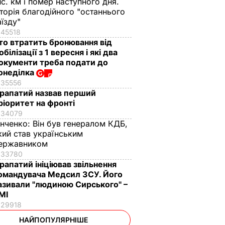
ис. км і помер наступного дня.
сторія благодійного "останнього
аїзду"
45518
то втратить бронювання від
обілізації з 1 вересня і які два
окументи треба подати до
онеділка
35556
рапатий назвав перший
ріоритет на фронті
34079
інченко:
Він був генералом КДБ,
кий став українським
ержавником
33780
рапатий ініціював звільнення
омандувача Медсил ЗСУ. Його
азивали "людиною Сирського" –
МІ
29918
НАЙПОПУЛЯРНІШЕ