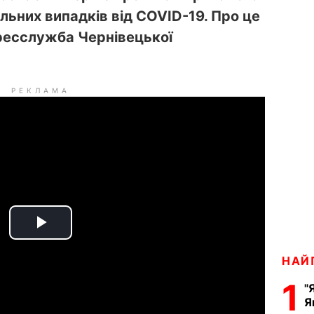
льних випадків від COVID-19. Про це
есслужба Чернівецької
РЕКЛАМА
P
НАЙ
l
1
"
a
Я