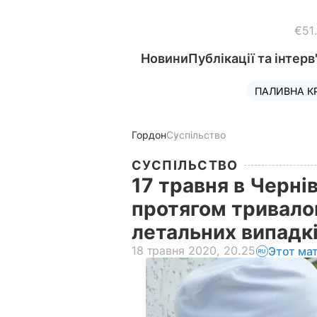
€51
Новини
Публікації та інтерв
ПАЛИВНА К
Гордон
Суспільство
СУСПІЛЬСТВО
17 травня в Черні
протягом тривалог
летальних випадк
18 травня 2020, 20.25
Этот ма