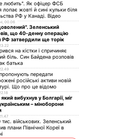
не любить". Як офіцер ФСБ
 лопає жовті й сині кульки біля
ьства РФ у Канаді. Відео
і, 00.06
доволений". Зеленський
вів, що 40-денну операцію
 РФ затвердили ще торік
23.22
ився на кістки і спричиняє
ий біль. Син Байдена розповів
ак батька
22.49
пропонують передати
ожені російські активи новій
турі. Що про це відомо
22.18
 який вибухнув у Болгарії, міг
українським – міноборони
и
21.47
 тис. військових. Зеленський
ив плани Північної Кореї в
ні