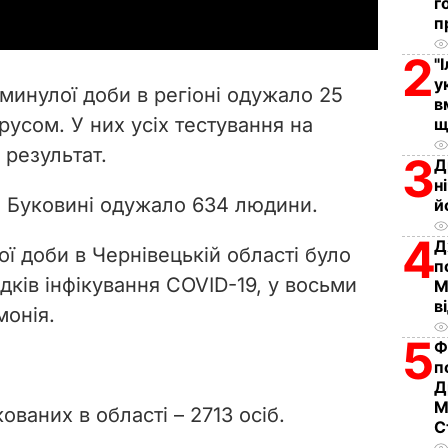
г
y
п
2
"
V
у
минулої доби в регіоні одужало 25
в
i
ірусом. У них усіх тестування на
щ
 результат
.
d
3
Д
н
e
на Буковині одужало 634 людини.
й
4
o
Д
ї доби в Чернівецькій області було
п
дків інфікування COVID-19, у восьми
М
в
монія.
5
Ф
п
Д
М
ованих в області – 2713 осіб.
С