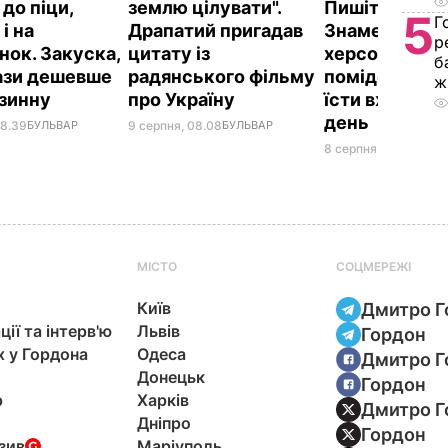
до піци,
землю цілувати".
Пишіть рецеп
5
Г
 і на
Драпатий пригадав
Знамениті
р
нок. Закуска,
цитату із
херсонські
б
рази дешевше
радянського фільму
помідори, як
ж
азинну
про Україну
їсти вже на д
день
08.39
БУЛЬВАР
9 серпня, 08.08
БУЛЬВАР
8 серпня, 23.55
БУЛЬ
МІСТО
СОЦМЕРЕЖІ
Київ
Дмитро Г
ції та інтерв'ю
Львів
Гордон
х у Гордона
Одеса
Дмитро Г
Донецьк
Гордон
р
Харків
Дмитро Г
Дніпро
Гордон
зив
Маріуполь