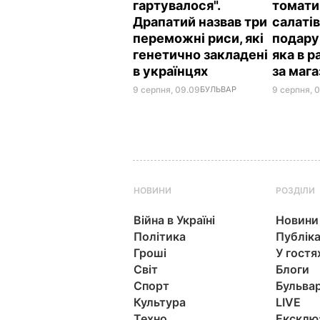
гартувалося".
томати 
Драпатий назвав три
салатів
переможні риси, які
подару
генетично закладені
яка в 
в українцях
за маг
9 серпня, 09.09
БУЛЬВАР
9 серпня, 
НОВИНИ
РОЗДІЛИ
Війна в Україні
Новини
Політика
Публіка
Гроші
У гостя
Світ
Блоги
Спорт
Бульва
Культура
LIVE
Техно
Ексклю