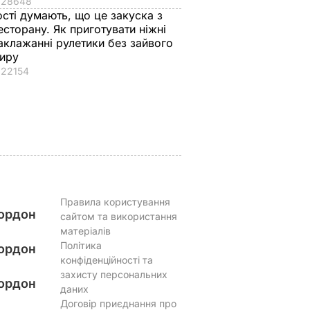
28648
т!"
і спричиняє сильний
Буковелі після
ості думають, що це закуска з
біль. Син Байдена
сильного дощу.
есторану. Як приготувати ніжні
розповів про рак
Відео
аклажанні рулетики без зайвого
і можна
батька
8 серпня, 22.10
БУЛЬВАР
иру
ругий
22154
8 серпня, 23.22
СВІТ
ВАР
Правила користування
ордон
сайтом та використання
матеріалів
Політика
ордон
конфіденційності та
захисту персональних
ордон
даних
Договір приєднання про