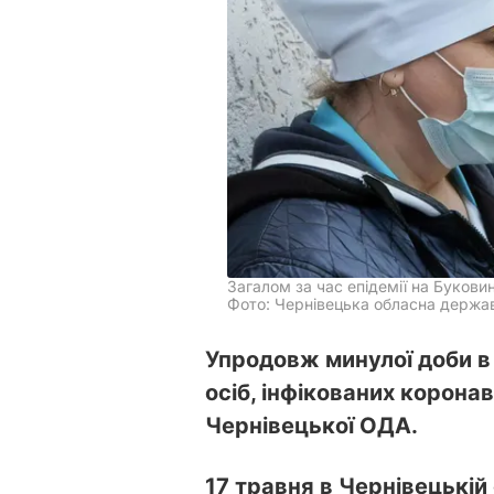
Загалом за час епідемії на Буков
Фото: Чернівецька обласна держав
Упродовж минулої доби в
осіб, інфікованих корон
Чернівецької ОДА.
17 травня в Чернівецькій