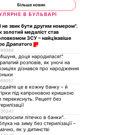
Більше новин
УЛЯРНЕ В БУЛЬВАРІ
ID-19.
планує
Я не звик бути другим номером".
к золотий медаліст став
оловкомом ЗСУ – найцікавіше
по €460
ро Драпатого
рез
99988
Мішуня, доця народилася!"
рапатий розповів, як уночі на
озиціях дізнався про народження
оньки
69057
одайте це в кожну банку – й
гірки під капроновою кришкою
е перекиснуть. Рецепт без
терилізації
30247
Запросили літечко в банки".
блука на зиму без стерилізації –
мачно, як у дитинстві
я?
Поширився на кістки
Що відбувається в