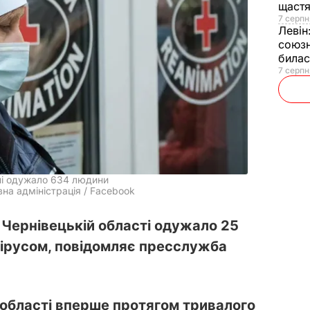
щаст
7 серпн
Левін
союзн
билас
7 серпн
ині одужало 634 людини
на адміністрація / Facebook
 Чернівецькій області одужало 25
авірусом, повідомляє пресслужба
 області вперше протягом тривалого