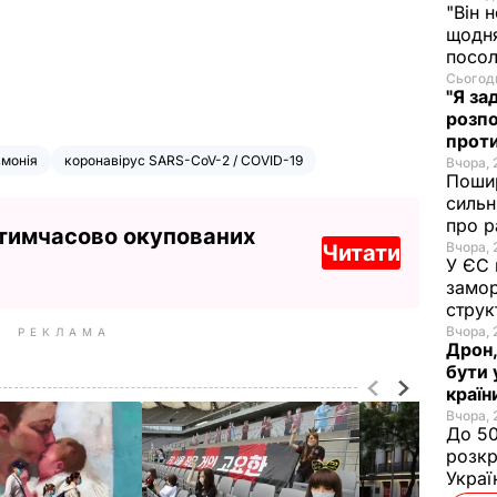
"Він 
щодня
посол
Сьогодн
"Я за
розпо
проти
вмонія
коронавірус SARS-CoV-2 / COVID-19
Вчора, 
Пошир
сильн
про р
 тимчасово окупованих
Вчора, 
Читати
У ЄС 
замор
струк
Вчора, 
РЕКЛАМА
Дрон,
бути 
країн
Вчора, 
До 50
розкр
Украї