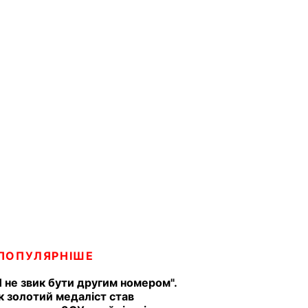
ПОПУЛЯРНІШЕ
Я не звик бути другим номером".
к золотий медаліст став