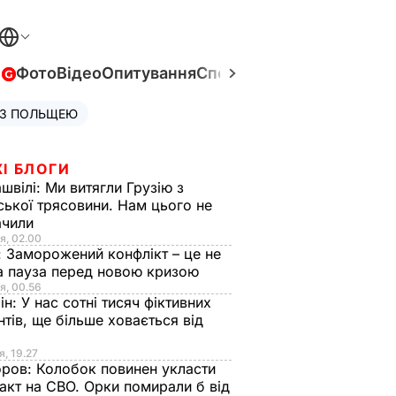
в
Фото
Відео
Опитування
Спецпроєкти
Війна в Укра
 З ПОЛЬЩЕЮ
І БЛОГИ
швілі:
Ми витягли Грузію з
ської трясовини. Нам цього не
ачили
я, 02.00
:
Заморожений конфлікт – це не
а пауза перед новою кризою
я, 00.56
ін:
У нас сотні тисяч фіктивних
нтів, ще більше ховається від
я, 19.27
оров:
Колобок повинен укласти
акт на СВО. Орки помирали б від