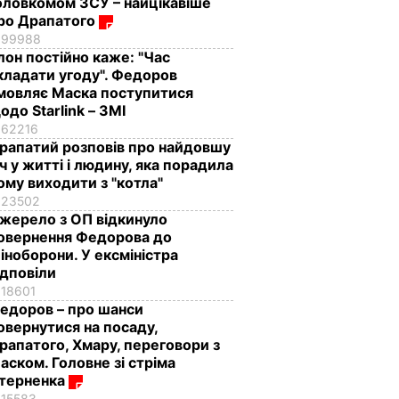
оловкомом ЗСУ – найцікавіше
ро Драпатого
99988
Ілон постійно каже: "Час
кладати угоду". Федоров
мовляє Маска поступитися
одо Starlink – ЗМІ
62216
рапатий розповів про найдовшу
іч у житті і людину, яка порадила
ому виходити з "котла"
23502
жерело з ОП відкинуло
овернення Федорова до
іноборони. У ексміністра
ідповіли
18601
едоров – про шанси
овернутися на посаду,
рапатого, Хмару, переговори з
аском. Головне зі стріма
терненка
15583