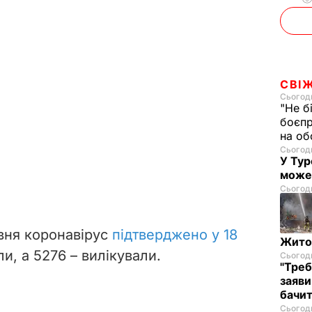
СВІ
Сьогодн
"Не б
боєпр
на об
Сьогодн
У Тур
може
Сьогодн
авня коронавірус
підтверджено у
18
Житом
ли, а 5276 – вилікували.
Сьогодн
"Треб
заяви
бачит
Сьогодн