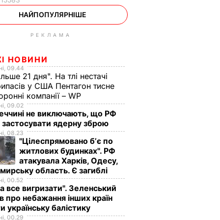
НАЙПОПУЛЯРНІШЕ
РЕКЛАМА
ЖІ НОВИНИ
і, 09.44
ільше 21 дня". На тлі нестачі
ипасів у США Пентагон тисне
оронні компанії – WP
і, 09.02
еччині не виключають, що РФ
 застосувати ядерну зброю
і, 08.23
"Цілеспрямовано бʼє по
житлових будинках". РФ
атакувала Харків, Одесу,
ирську область. Є загиблі
і, 00.52
а все вигризати". Зеленський
в про небажання інших країн
и українську балістику
і, 00.29