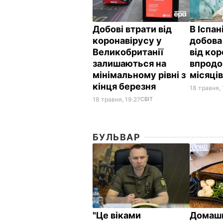
Добові втрати від
В Іспан
коронавірусу у
добова
Великобританії
від ко
залишаються на
впродо
мінімальному рівні з
місяці
кінця березня
18 травня, 
18 травня, 19.27
СВІТ
БУЛЬВАР
"Це віками
Домашн