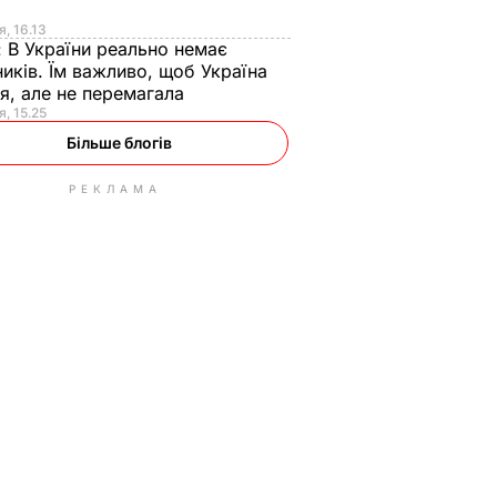
я
я, 16.13
:
В України реально немає
иків. Їм важливо, щоб Україна
я, але не перемагала
я, 15.25
Більше блогів
РЕКЛАМА