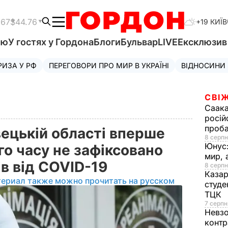
.67
$44.76
+19 КИЇВ
'ю
У гостях у Гордона
Блоги
Бульвар
LIVE
Ексклюзи
РИЗА У РФ
ПЕРЕГОВОРИ ПРО МИР В УКРАЇНІ
ВІДНОСИНИ
СВІЖ
Саака
росій
проб
вецькій області вперше
8 серпн
Юнус
о часу не зафіксовано
мир, 
ів від COVID-19
8 серпн
Казар
териал также можно прочитать на русском
студе
ТЦК
7 серпн
Невз
контр