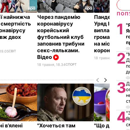
ПОП
ії найнижча
Через пандемію
Пандемія COV
1
 смертність
коронавірусу
Уряд Іспанії 
"
ронавірусу
корейський
виплачувати
Я
г
вж двох
футбольний клуб
громадянам 
п
в
заповнив трибуни
на місяць че
секс-ляльками.
коронавірус
19.05
СВІТ
2
"
Відео
18 травня, 16.31
СВІТ
Д
18 травня, 18.34
СПОРТ
п
д
3
Д
о
н
с
4
"
Я
с
і в’ялені
"Хочеться там
"Що дивитес