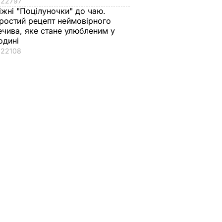
22797
іжні "Поцілуночки" до чаю.
ростий рецепт неймовірного
ечива, яке стане улюбленим у
одині
22108
ровів
аду.
 про
ової
анській
ИЧАЙНІ