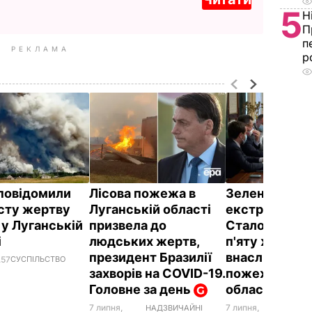
5
Н
П
п
РЕКЛАМА
р
повідомили
Лісова пожежа в
Зеленський п
сту жертву
Луганській області
екстрену нар
у Луганській
призвела до
Стало відомо
і
людських жертв,
п'яту жертву
президент Бразилії
внаслідок ліс
.57
СУСПІЛЬСТВО
захворів на COVID-19.
пожежі в Луг
Головне за день
області
7 липня,
7 липня,
НАДЗВ
НАДЗВИЧАЙНІ