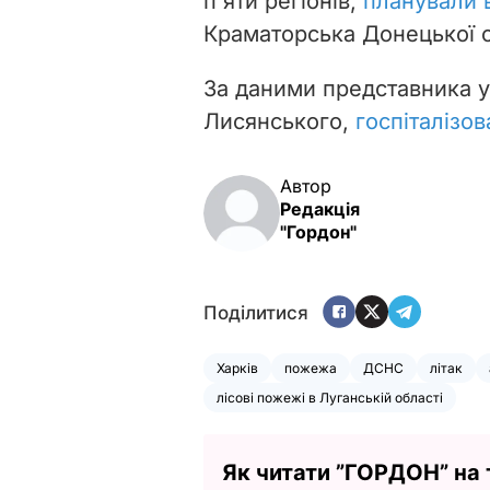
п'яти регіонів,
планували в
Краматорська Донецької о
За даними представника 
Лисянського,
госпіталізов
Автор
Редакція
"Гордон"
Поділитися
Харків
пожежа
ДСНС
літак
лісові пожежі в Луганській області
Як читати ”ГОРДОН” на