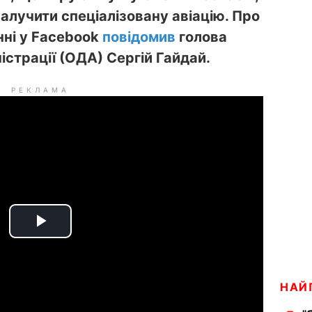
алучити спеціалізовану авіацію. Про
нні у Facebook
повідомив
голова
істрації (ОДА) Сергій Гайдай.
РЕКЛАМА
P
l
НАЙ
a