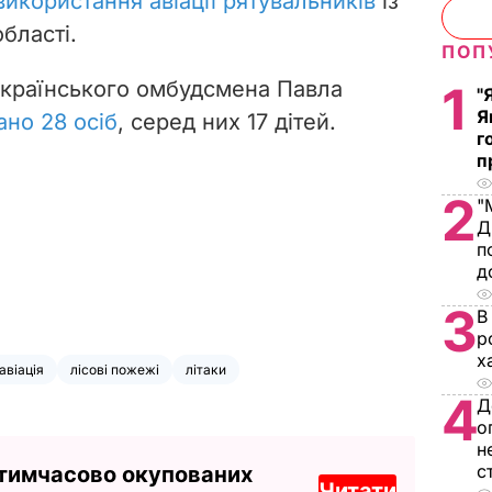
икористання авіації рятувальників
із
бласті.
ПОП
українського омбудсмена Павла
1
"
Я
ано 28 осіб
, серед них 17 дітей.
г
п
2
"
Д
п
д
3
В
р
х
авіація
лісові пожежі
літаки
4
Д
о
н
с
 тимчасово окупованих
Читати