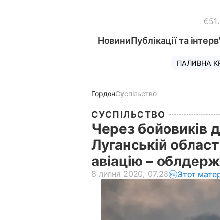
€51
Новини
Публікації та інтерв
ПАЛИВНА К
Гордон
Суспільство
СУСПІЛЬСТВО
Через бойовиків д
Луганській област
авіацію – облдер
8 липня 2020, 07.28
Этот мате