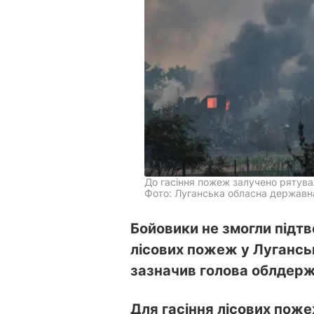
До гасіння пожеж залучено рятувал
Фото: Луганська обласна державна
Бойовики не змогли підтв
лісових пожеж у Луганськ
зазначив голова облдержа
Для гасіння лісових поже