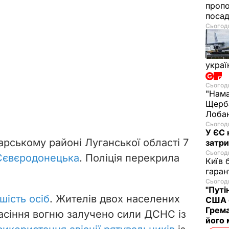
проп
посад
Сьогодн
украї
Сьогодн
"Нама
Щерба
Лобан
Сьогодн
У ЄС 
рському районі Луганської області 7
затри
Сьогодн
 Сєвєродонецька
. Поліція перекрила
Київ 
гаран
Сьогодн
"Путі
шість осіб
. Жителів двох населених
США 
Грема
гасіння вогню залучено сили ДСНС із
його