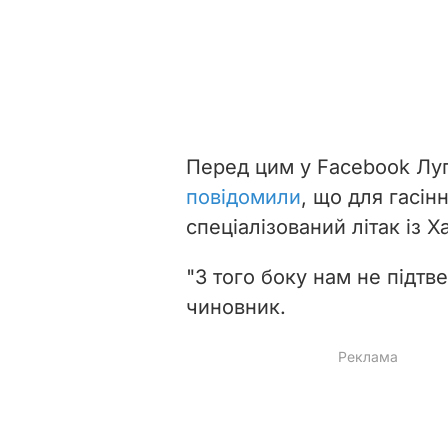
Перед цим у Facebook Лу
повідомили
, що для гасін
спеціалізований літак із Х
"З того боку нам не підтв
чиновник.