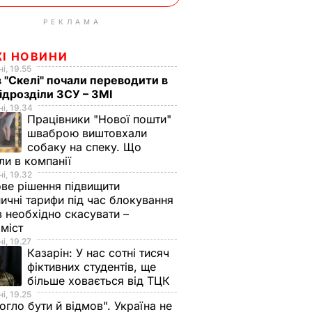
РЕКЛАМА
ЖІ НОВИНИ
і, 19.55
в "Скелі" почали переводити в
підрозділи ЗСУ – ЗМІ
і, 19.34
Працівники "Нової пошти"
шваброю виштовхали
собаку на спеку. Що
ли в компанії
і, 19.32
ве рішення підвищити
ничні тарифи під час блокування
в необхідно скасувати –
оміст
і, 19.27
Казарін:
У нас сотні тисяч
фіктивних студентів, ще
більше ховається від ТЦК
і, 19.25
огло бути й відмов". Україна не