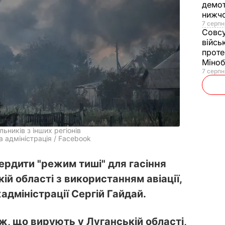
демот
нижч
7 серпн
Совс
війсь
проте
Міно
7 серпн
ьників з інших регіонів
 адміністрація / Facebook
ердити "режим тиші" для гасіння
ій області з використанням авіації,
дміністрації Сергій Гайдай.
ж, що вирують у Луганській області,