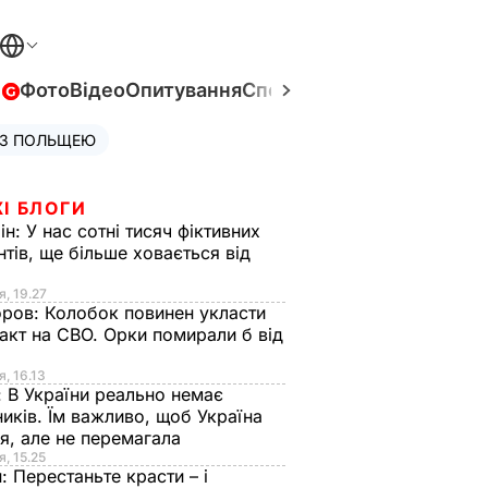
в
Фото
Відео
Опитування
Спецпроєкти
Війна в Укра
 З ПОЛЬЩЕЮ
І БЛОГИ
ін:
У нас сотні тисяч фіктивних
нтів, ще більше ховається від
я, 19.27
оров:
Колобок повинен укласти
акт на СВО. Орки помирали б від
я
я, 16.13
:
В України реально немає
иків. Їм важливо, щоб Україна
я, але не перемагала
я, 15.25
н:
Перестаньте красти – і