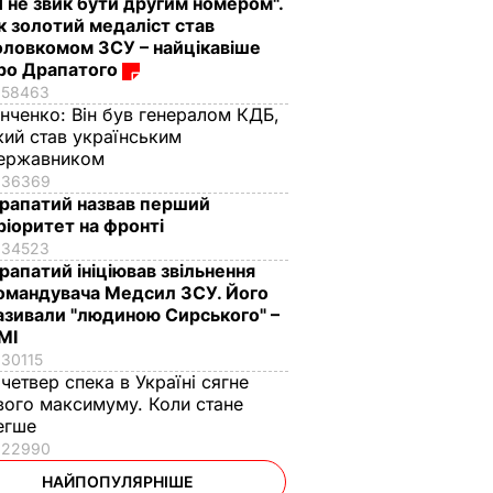
Я не звик бути другим номером".
к золотий медаліст став
оловкомом ЗСУ – найцікавіше
ро Драпатого
58463
інченко:
Він був генералом КДБ,
кий став українським
ержавником
36369
рапатий назвав перший
ріоритет на фронті
34523
рапатий ініціював звільнення
омандувача Медсил ЗСУ. Його
азивали "людиною Сирського" –
МІ
30115
 четвер спека в Україні сягне
вого максимуму. Коли стане
егше
22990
НАЙПОПУЛЯРНІШЕ