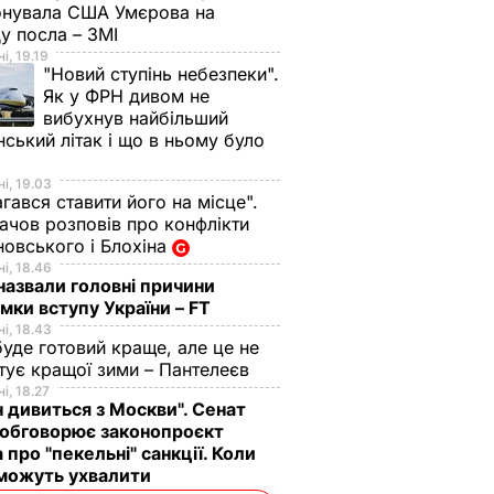
онувала США Умєрова на
у посла – ЗМІ
і, 19.19
"Новий ступінь небезпеки".
Як у ФРН дивом не
вибухнув найбільший
нський літак і що в ньому було
і, 19.03
гався ставити його на місце".
чов розповів про конфлікти
овського і Блохіна
і, 18.46
назвали головні причини
мки вступу України – FT
і, 18.43
буде готовий краще, але це не
тує кращої зими – Пантелеєв
і, 18.27
н дивиться з Москви". Сенат
обговорює законопроєкт
 про "пекельні" санкції. Коли
 можуть ухвалити