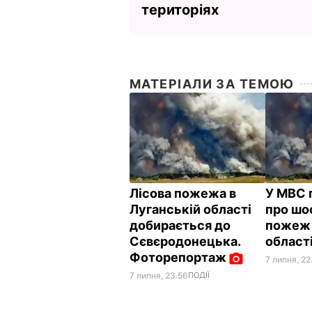
територіях
МАТЕРІАЛИ ЗА ТЕМОЮ
Лісова пожежа в
У МВС 
Луганській області
про шо
добирається до
пожеж 
Сєвєродонецька.
област
Фоторепортаж
7 липня, 22
7 липня, 23.56
ПОДІЇ