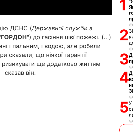
1
"
y
Я
г
п
V
цію ДСНС (
Державної служби з
2
З
i
"ГОРДОН"
) до гасіння цієї пожежі. (...)
я
д
ені і пальним, і водою, але робили
d
3
ари сказали, що ніякої гарантії
Д
e
п
 ризикувати ще додатково життям
4
– сказав він.
o
Д
к
н
З
5
У
с
л