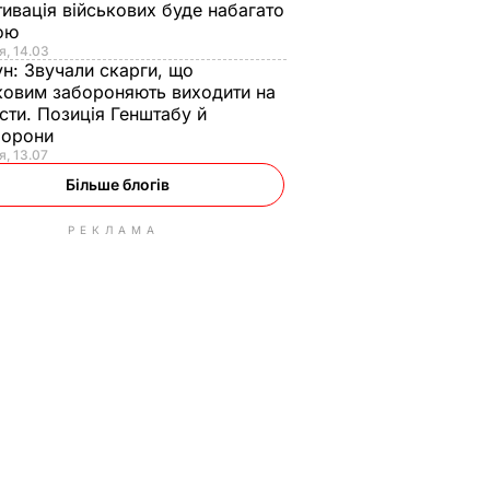
ивація військових буде набагато
ою
я, 14.03
ун:
Звучали скарги, що
ковим забороняють виходити на
сти. Позиція Генштабу й
борони
я, 13.07
Більше блогів
РЕКЛАМА