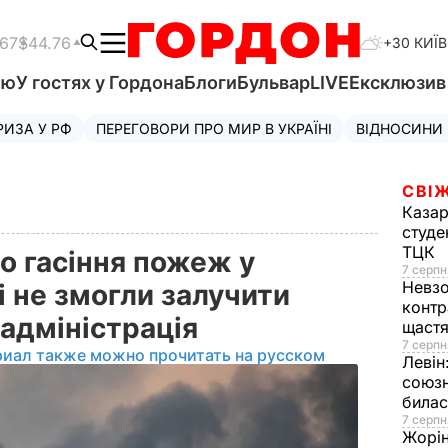
.67
$44.76
+30 КИЇВ
'ю
У гостях у Гордона
Блоги
Бульвар
LIVE
Ексклюзи
РИЗА У РФ
ПЕРЕГОВОРИ ПРО МИР В УКРАЇНІ
ВІДНОСИНИ
СВІЖ
Казар
студе
ТЦК
о гасіння пожеж у
7 серпн
Невз
і не змогли залучити
контр
жадміністрація
щаст
7 серпн
риал также можно прочитать на русском
Левін
союзн
билас
7 серпн
Жорі