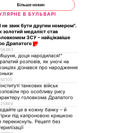
Більше новин
УЛЯРНЕ В БУЛЬВАРІ
Я не звик бути другим номером".
к золотий медаліст став
оловкомом ЗСУ – найцікавіше
ро Драпатого
58463
Мішуня, доця народилася!"
рапатий розповів, як уночі на
озиціях дізнався про народження
оньки
50100
 інституті танкових військ
озповіли про особливу рису
арактеру головкома Драпатого
25869
одайте це в кожну банку – й
гірки під капроновою кришкою
е перекиснуть. Рецепт без
терилізації