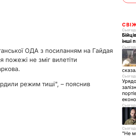
СВІ
Сьогодн
Бійці
інші 
Сьогодн
ганської ОДА з посиланням на Гайдая
ня пожежі не зміг вилетіти
аркова.
сказа
Сьогодн
Урядо
ердили режим тиші", – пояснив
заліз
порті
екон
Сьогодн
Сьогодн
"Не м