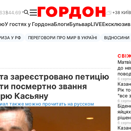
.63
$44.69
+38 КИЇВ
'ю
У гостях у Гордона
Блоги
Бульвар
LIVE
Ексклюзи
РИЗА У РФ
ПЕРЕГОВОРИ ПРО МИР В УКРАЇНІ
ВІДНОСИНИ
СВІЖ
Матві
до не
повод
нта зареєстровано петицію
6 серпн
Казан
ати посмертно звання
Рік т
карю Касьяну
"все 
6 серпн
иал также можно прочитать на русском
Біден
яйцях
рішен
6 серпн
Каза