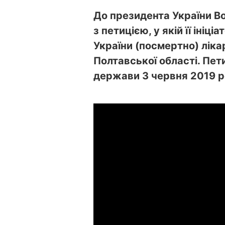
До президента України В
з петицією, у якій її ініц
України (посмертно) ліка
Полтавської області. Пе
держави 3 червня 2019 р