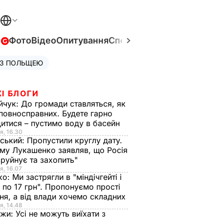
в
Фото
Відео
Опитування
Спецпроєкти
Війна в Укра
 З ПОЛЬЩЕЮ
І БЛОГИ
йчук:
До громади ставляться, як
повносправних. Будете гарно
итися – пустимо воду в басейн
я, 16.30
ський:
Пропустили круглу дату.
ому Лукашенко заявляв, що Росія
зруйнує та захопить"
я, 16.07
ко:
Ми застрягли в "міндічгейті і
 по 17 грн". Пропонуємо прості
ня, а від влади хочемо складних
я, 14.48
нжи:
Усі не можуть виїхати з