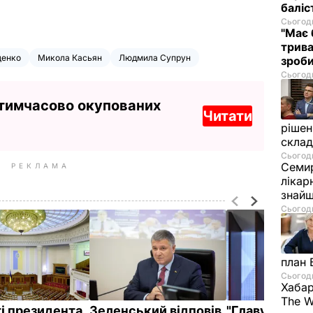
баліс
Сьогодн
"Має 
трива
щенко
Микола Касьян
Людмила Супрун
зроб
Сьогодн
 тимчасово окупованих
Читати
рішен
скла
Сьогодн
Семир
РЕКЛАМА
лікар
знайш
Сьогодн
план 
Сьогодн
Хабар
The W
ті президента
Зеленський відповів
"Главу Адміні