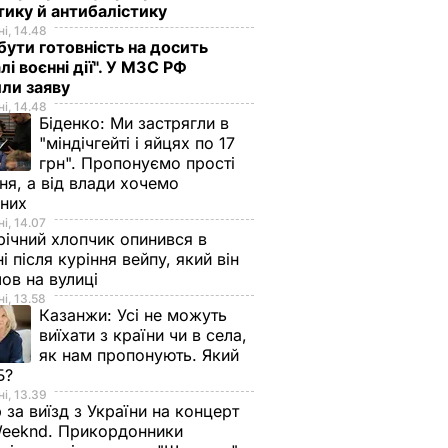
тику й антибалістику
і, 14.48
бути готовність на досить
лі воєнні дії". У МЗС РФ
или заяву
і, 14.48
Біденко:
Ми застрягли в
"міндічгейті і яйцях по 17
грн". Пропонуємо прості
ня, а від влади хочемо
дних
і, 14.07
ічний хлопчик опинився в
ні після куріння вейпу, який він
ов на вулиці
і, 13.58
Казанжи:
Усі не можуть
виїхати з країни чи в села,
як нам пропонують. Який
Б?
і, 13.39
 за виїзд з України на концерт
eeknd. Прикордонники
страції