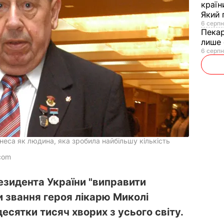
країн
Який 
6 серпн
Пека
лише 
6 серпн
неса як людина, яка зробила найбільшу кількість
com
езидента України "виправити
ти звання героя лікарю Миколі
десятки тисяч хворих з усього світу.