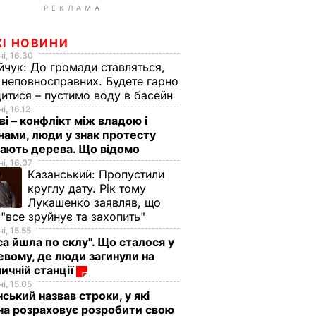
РЕКЛАМА
ЖІ НОВИНИ
і, 16.30
йчук:
До громади ставляться,
 неповносправних. Будете гарно
итися – пустимо воду в басейн
і, 16.12
ві – конфлікт між владою і
нами, люди у знак протесту
ають дерева. Що відомо
і, 16.07
Казанський:
Пропустили
круглу дату. Рік тому
Лукашенко заявляв, що
 "все зруйнує та захопить"
і, 15.55
са йшла по склу". Що сталося у
евому, де люди загинули на
ничній станції
і, 15.05
ський назвав строки, у які
на розраховує розробити свою