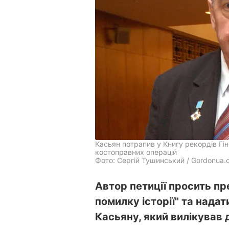
Касьян потрапив у Книгу рекордів Гін
костоправних операцій
Фото: Сергій Тушинський / Gordonua.
Автор петиції просить пр
помилку історії" та нада
Касьяну, який вилікував 