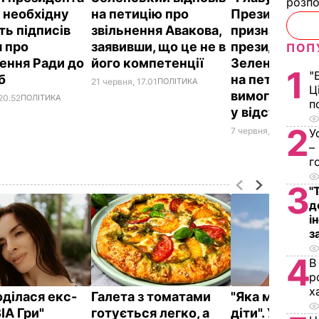
розпо
а необхідну
на петицію про
Президента
ть підписів
звільнення Авакова,
призначає і з
я про
заявивши, що це не в
президент".
ПОП
ення Ради до
його компетенції
Зеленський в
1
"
іб
на петицію з
21 червня, 17.01
ПОЛІТИКА
Ц
вимогою відп
20.52
ПОЛІТИКА
п
у відставку 
2
7 червня, 10.22
ПОЛІ
У
–
г
3
"
д
і
з
4
В
р
х
оділася екс-
Галета з томатами
"Яка мама, так
ВІА Гри"
готується легко, а
діти". У мере