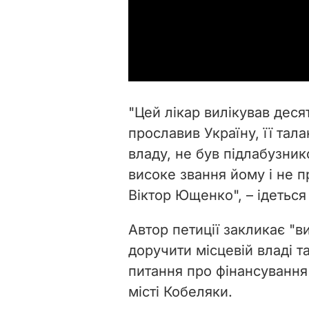
"Цей лікар вилікував десят
прославив Україну, її тал
владу, не був підлабузник
високе звання йому і не 
Віктор Ющенко",
– ідеться
Автор петиції закликає "
в
доручити місцевій владі т
питання про фінансування 
місті Кобеляки.