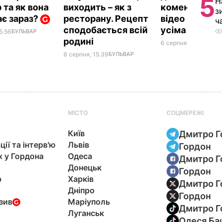
5
Н
 та як вона
виходить – як з
коментують 
з
ає зараз?
ресторану. Рецепт
відео Орбака
ч
сподобається всій
усіма її діть
5.56
БУЛЬВАР
родині
6 серпня, 14.32
БУЛЬ
6 серпня, 15.39
БУЛЬВАР
МІСТО
СОЦМЕРЕЖІ
Київ
Дмитро Г
ції та інтерв'ю
Львів
Гордон
х у Гордона
Одеса
Дмитро Г
Донецьк
Гордон
р
Харків
Дмитро Г
Дніпро
Гордон
зив
Маріуполь
Дмитро Г
Луганськ
Олеся Ба