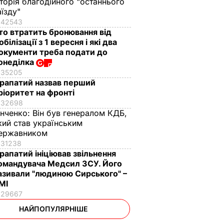
сторія благодійного "останнього
аїзду"
42543
то втратить бронювання від
обілізації з 1 вересня і які два
окументи треба подати до
онеділка
35205
рапатий назвав перший
ріоритет на фронті
32698
інченко:
Він був генералом КДБ,
кий став українським
ержавником
31238
рапатий ініціював звільнення
омандувача Медсил ЗСУ. Його
азивали "людиною Сирського" –
МІ
29667
НАЙПОПУЛЯРНІШЕ