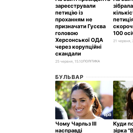
зареєстрували
зібрал
петицію із
кількіс
проханням не
петиці
призначати Гусєва
скороч
головою
100 ос
Херсонської ОДА
21 червня, 
через корупційні
скандали
25 червня, 15.10
ПОЛІТИКА
БУЛЬВАР
Чому Чарльз III
Куди п
насправді
зірка "