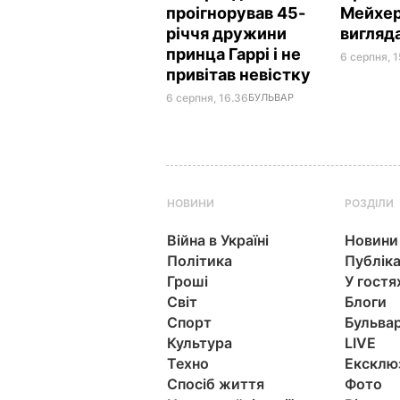
проігнорував 45-
Мейхер
річчя дружини
вигляд
принца Гаррі і не
6 серпня, 1
привітав невістку
6 серпня, 16.36
БУЛЬВАР
НОВИНИ
РОЗДІЛИ
Війна в Україні
Новини
Політика
Публіка
Гроші
У гостя
Світ
Блоги
Спорт
Бульва
Культура
LIVE
Техно
Ексклю
Спосіб життя
Фото