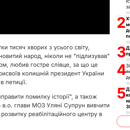
l
І
з
a
2
Х
м
y
д
п
V
3
ки тисяч хворих з усього світу,
Д
i
п
ановитий народ, ніколи не "підлизував"
4
ом, любив гостре слівце, за що це
d
З
я
присвоїв колишній президент України
д
e
 в петиції.
5
Д
o
к
иправити помилку історії", а також
н
а в.о. глави МОЗ Уляні Супрун вивчити
З
розвитку реабілітаційного центру в