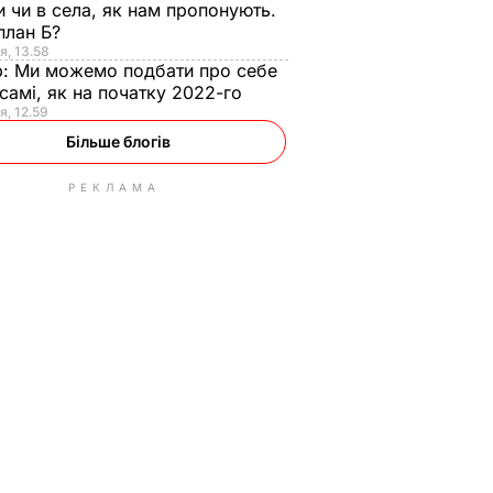
и чи в села, як нам пропонують.
план Б?
я, 13.58
р:
Ми можемо подбати про себе
самі, як на початку 2022-го
я, 12.59
Більше блогів
РЕКЛАМА