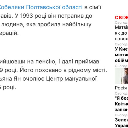
Кобеляки Полтавської області
в сім'ї
авів. У 1993 році він потрапив до
СВІ
Сьогодн
к людина, яка зробила найбільшу
Матві
ерацій.
як до
повод
Сьогодн
У Киє
містя
обійм
вийшовши на пенсію,
і далі приймав
Сьогодн
 році. Його поховано в рідному місті.
ьяна Ян очолює Центр мануальної
 році.
Росія
Сьогодн
"Я бо
Квітн
заліз
Сьогодн
Зелен
Украї