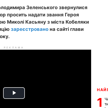
олодимира Зеленського звернулися
іатор просить надати звання Героя
рю Миколі Касьяну з міста Кобеляки
тицію
зареєстровано
на сайті глави
оку.
РЕКЛАМА
НАЙ
P
1
Ч
т