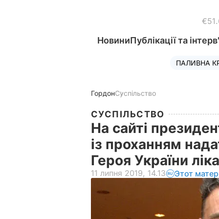
€51
Новини
Публікації та інтерв
ПАЛИВНА К
Гордон
Суспільство
СУСПІЛЬСТВО
На сайті президе
із проханням над
Героя України лі
11 липня 2019, 14.13
Этот матер