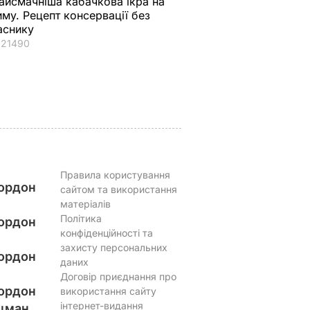
айсмачніша кабачкова ікра на
нове
квартирі тепер
учасно, щоб вони
иму. Рецепт консервації без
йте з
завжди закриті
випустили нові
аснику
ми
штори
бутони
21490
ВАР
6 серпня, 14.06
БУЛЬВАР
6 серпня, 13.41
БУЛЬВАР
Правила користування
ордон
сайтом та використання
матеріалів
Політика
ордон
конфіденційності та
захисту персональних
ордон
даних
Договір приєднання про
ордон
використання сайту
інтернет-видання
цман