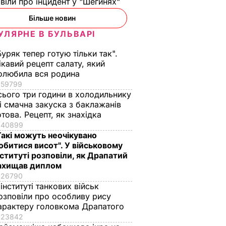
віли про інцидент у "Шегинях"
Більше новин
вільняє
УЛЯРНЕ В БУЛЬВАРІ
ідповів
Буряк тепер готую тільки так".
ікавий рецепт салату, який
равити
олюбила вся родина
Богдана
59799
ТИКА
сього три години в холодильнику
 і смачна закуска з баклажанів
отова. Рецепт, як знахідка
40899
Такі можуть неочікувано
обитися висот". У військовому
нституті розповіли, як Драпатий
ахищав диплом
26790
 інституті танкових військ
озповіли про особливу рису
арактеру головкома Драпатого
і й
Ветеран Роменський
Зріжте квіти
23842
жі
розповів, чому в його
чорнобривців