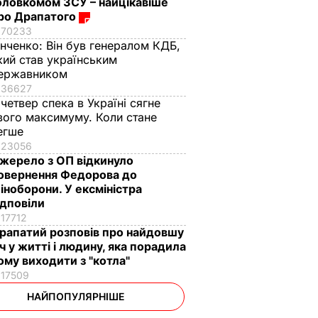
оловкомом ЗСУ – найцікавіше
ро Драпатого
70233
інченко:
Він був генералом КДБ,
кий став українським
ержавником
36627
 четвер спека в Україні сягне
вого максимуму. Коли стане
егше
23056
жерело з ОП відкинуло
овернення Федорова до
іноборони. У ексміністра
ідповіли
17712
рапатий розповів про найдовшу
іч у житті і людину, яка порадила
ому виходити з "котла"
17509
НАЙПОПУЛЯРНІШЕ