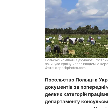
Польські компанії відчувають гострий 
покинуло країну через пандемію кор
Фото: depositphotos.com
Посольство Польщі в Укр
документів за попередні
деяких категорій працівн
департаменту консульськ