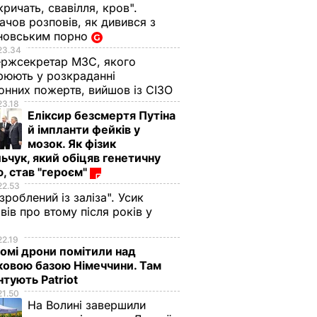
кричать, свавілля, кров".
чов розповів, як дивився з
новським порно
23.34
ржсекретар МЗС, якого
рюють у розкраданні
онних пожертв, вийшов із СІЗО
23.18
Еліксир безсмертя Путіна
й імпланти фейків у
мозок. Як фізик
ьчук, який обіцяв генетичну
, став "героєм"
22.53
 зроблений із заліза". Усик
вів про втому після років у
і
22.19
омі дрони помітили над
ковою базою Німеччини. Там
тують Patriot
21.50
На Волині завершили