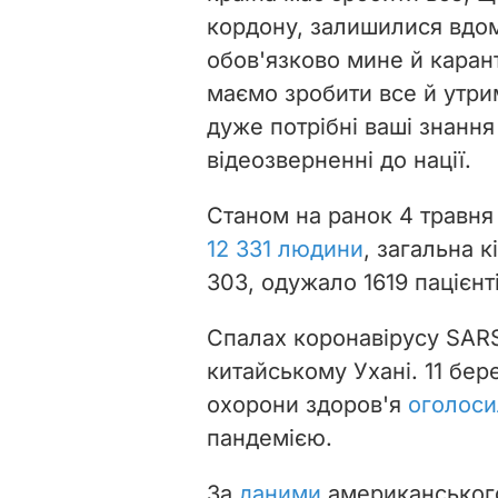
кордону, залишилися вдом
обов'язково мине й каран
маємо зробити все й утри
дуже потрібні ваші знання 
відеозверненні до нації.
Станом на ранок 4 травня 
12 331 людини
,
загальна к
303,
одужало
1619 пацієнті
Спалах коронавірусу SARS
китайському Ухані. 11 бер
охорони здоров'я
оголос
пандемією.
За
даними
американського