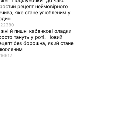
іжні "Поцілуночки" до чаю.
ростий рецепт неймовірного
ечива, яке стане улюбленим у
одині
22380
іжні й пишні кабачкові оладки
росто тануть у роті. Новий
ецепт без борошна, який стане
любленим
16612
ькість
ом
СПІЛЬСТВО