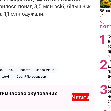
азилося понад 3,5 млн осіб, більш ніж
55 л
 а 1,1 млн одужали.
ПОП
1
"
Я
г
п
2
"
Д
во
візи
робота
заробітчани
п
д
андемія
Сергій Погорельцев
3
Д
о
 тимчасово окупованих
н
Читати
с