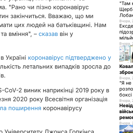
"Там 
а. "Рано чи пізно коронавірус
Щерба
Лоба
тин закінчиться. Вважаю, що ми
Вчора, 
мати цих людей на батьківщині. Нам
Ексде
підоз
та вміння", –
сказав
він у
мільй
Вчора, 
в Україні
коронавірус підтверджено у
ількість летальних випадків зросла до
Ковал
зброю
в.
Вчора, 
"Я не
розпо
-CoV-2 виник наприкінці 2019 року в
бокс
езня 2020 року Всесвітня організація
Вчора, 
Невід
ила поширення
коронавірусу
війсь
ремон
Вчора, 
 Університету Джонса Гопкінса,