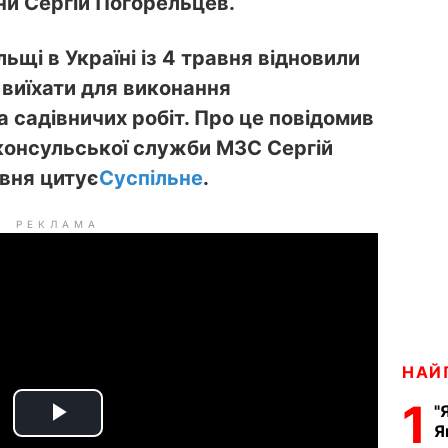
ни Сергій Погорельцев.
ьщі в Україні із 4 травня відновили
 виїхати для виконання
 садівничих робіт. Про це
повідомив
консульської служби МЗС Сергій
авня цитує
Суспільне
.
РЕКЛАМА
НАЙ
1
"
P
Я