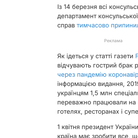
Із 14 березня всі консуль
департамент консульської
справ
тимчасово припинил
Як ідеться у статті газети
відчувають гострий брак р
через пандемію коронавір
інформацією видання, 201
українцям 1,5 млн спеціал
переважно працювали на з
готелях, ресторанах і суп
1 квітня президент Украї
країна має зробити все, що