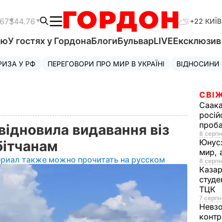
.67
$44.76
+22 КИЇВ
'ю
У гостях у Гордона
Блоги
Бульвар
LIVE
Ексклюзи
РИЗА У РФ
ПЕРЕГОВОРИ ПРО МИР В УКРАЇНІ
ВІДНОСИНИ
СВІЖ
Саака
росій
проб
відновила видавання віз
8 серпн
Юнус
бітчанам
мир, 
ериал также можно прочитать на русском
8 серпн
Казар
студе
ТЦК
7 серпн
Невз
контр