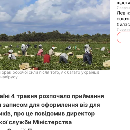
щаст
7 серпн
Левін
союзн
билас
7 серпн
брак робочої сили після того, як багато українців
онавірусу
аїні 4 травня розпочало приймання
м записом для оформлення віз для
иків, про це повідомив директор
ої служби Міністерства