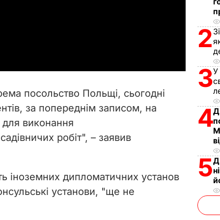
г
п
l
2
З
a
я
д
y
3
У
V
с
л
рема посольство Польщі, сьогодні
i
тів, за попереднім записом, на
4
Д
п
 для виконання
d
М
садівничих робіт", – заявив
в
e
5
Д
o
н
сть іноземних дипломатичних установ
й
консульські
установи,
"ще не