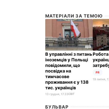
МАТЕРІАЛИ ЗА ТЕМОЮ
В управлінні з питань
Робота
іноземців у Польщі
українц
повідомили, що
затреб
посвідка на
PR
тимчасове
19 липня, 1
проживання є у 138
тис. українців
13 грудня, 17.33
СВІТ
БУЛЬВАР