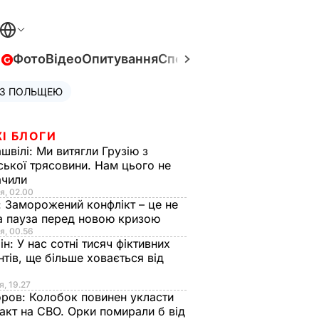
в
Фото
Відео
Опитування
Спецпроєкти
Війна в Укра
 З ПОЛЬЩЕЮ
І БЛОГИ
швілі:
Ми витягли Грузію з
ської трясовини. Нам цього не
ачили
я, 02.00
:
Заморожений конфлікт – це не
а пауза перед новою кризою
я, 00.56
ін:
У нас сотні тисяч фіктивних
нтів, ще більше ховається від
я, 19.27
оров:
Колобок повинен укласти
акт на СВО. Орки помирали б від