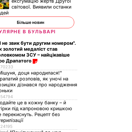
ексгумацію жертв Другої
світової. Виявили останки
юдей
Більше новин
УЛЯРНЕ В БУЛЬВАРІ
Я не звик бути другим номером".
к золотий медаліст став
оловкомом ЗСУ – найцікавіше
ро Драпатого
70233
Мішуня, доця народилася!"
рапатий розповів, як уночі на
озиціях дізнався про народження
оньки
54794
одайте це в кожну банку – й
гірки під капроновою кришкою
е перекиснуть. Рецепт без
терилізації
24195