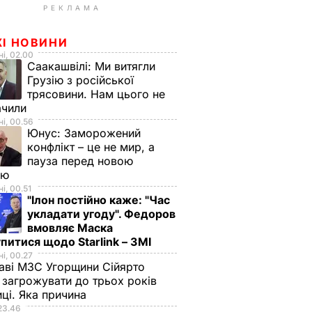
РЕКЛАМА
ЖІ НОВИНИ
і, 02.00
Саакашвілі:
Ми витягли
Грузію з російської
трясовини. Нам цього не
ачили
і, 00.56
Юнус:
Заморожений
конфлікт – це не мир, а
пауза перед новою
ою
і, 00.51
"Ілон постійно каже: "Час
укладати угоду". Федоров
вмовляє Маска
питися щодо Starlink – ЗМІ
і, 00.27
аві МЗС Угорщини Сійярто
загрожувати до трьох років
иці. Яка причина
23.46