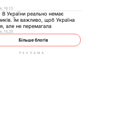
я
я, 16.13
:
В України реально немає
иків. Їм важливо, щоб Україна
я, але не перемагала
я, 15.25
Більше блогів
РЕКЛАМА