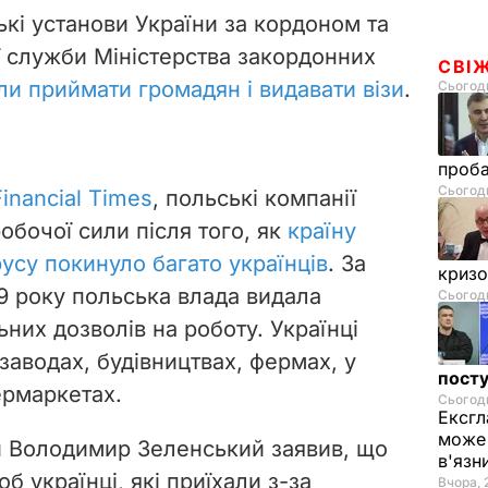
ські установи України за кордоном та
 служби Міністерства закордонних
СВІ
и приймати громадян і видавати візи
.
Сьогодн
проб
Сьогодн
Financial Times
, польські компанії
обочої сили після того, як
країну
усу покинуло багато українців
. За
криз
9 року польська влада видала
Сьогодн
ьних дозволів на роботу. Українці
аводах, будівництвах, фермах, у
посту
ермаркетах.
Сьогодн
Ексгл
може 
ни Володимир Зеленський заявив, що
в'язн
б українці, які приїхали з-за
Вчора, 