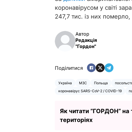
коронавірусом у світі зар
247,7 тис. із них померло,
Автор
Редакція
"Гордон"
Поділитися
Україна
МЗС
Польща
посольст
коронавірус SARS-CoV-2 / COVID-19
п
Як читати ”ГОРДОН” на
територіях