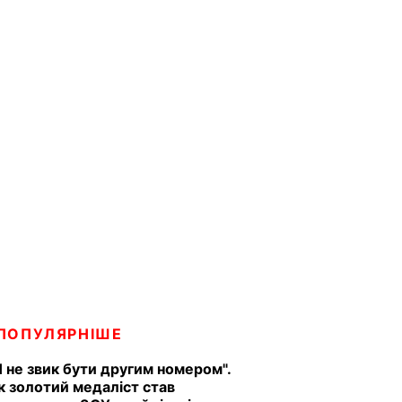
ПОПУЛЯРНІШЕ
Я не звик бути другим номером".
к золотий медаліст став