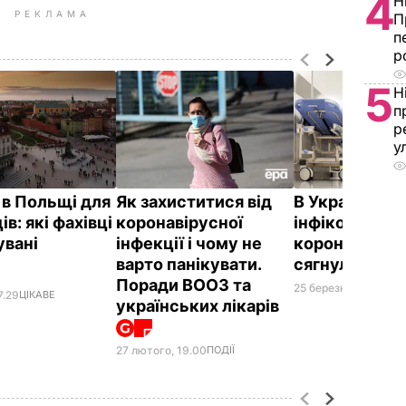
4
Н
РЕКЛАМА
П
п
р
5
Н
п
р
у
 в Польщі для
Як захиститися від
В Україні кіл
ів: які фахівці
коронавірусної
інфікованих
увані
інфекції і чому не
коронавірус
варто панікувати.
сягнула 145
Поради ВООЗ та
25 березня, 22.34
СУ
7.29
ЦІКАВЕ
українських лікарів
27 лютого, 19.00
ПОДІЇ