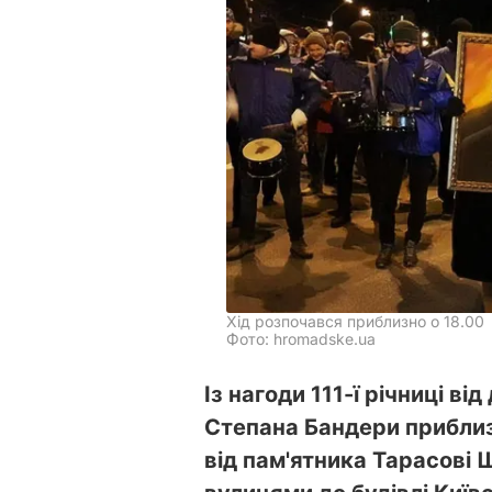
Хід розпочався приблизно о 18.00
Фото: hromadske.ua
Із нагоди 111-ї річниці в
Степана Бандери приблиз
від пам'ятника Тарасові