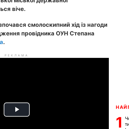
ської міської державної
ься віче.
озпочався смолоскипний хід із нагоди
родження провідника ОУН Степана
ua
.
РЕКЛАМА
НАЙ
P
1
Ч
т