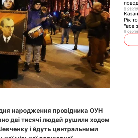
повод
6 серпн
Казан
Рік т
"все 
6 серпн
ід дня народження провідника ОУН
но дві тисячі людей рушили ходом
 Шевченку і йдуть центральними