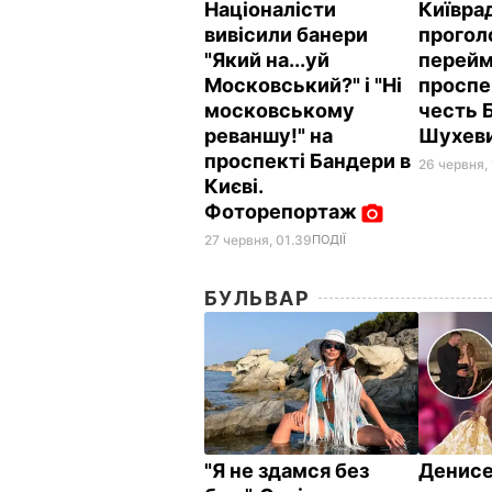
Націоналісти
Київра
вивісили банери
прогол
"Який на...уй
перейм
Московський?" і "Ні
проспек
московському
честь 
реваншу!" на
Шухеви
проспекті Бандери в
26 червня, 
Києві.
Фоторепортаж
27 червня, 01.39
ПОДІЇ
БУЛЬВАР
"Я не здамся без
Денис