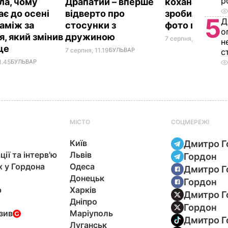
р
ла, чому
Драпатий – вперше
кохана Непра
ає до осені
відверто про
зробили ром
5
Д
заміж за
стосунки з
фото в ліфті 
о
я, який змінив
дружиною
7 серпня, 10.20
БУЛЬ
н
ще
7 серпня, 11.19
БУЛЬВАР
с
1.45
БУЛЬВАР
МІСТО
СОЦМЕРЕЖІ
Київ
Дмитро Г
ції та інтерв'ю
Львів
Гордон
х у Гордона
Одеса
Дмитро Г
Донецьк
Гордон
р
Харків
Дмитро Г
Дніпро
Гордон
зив
Маріуполь
Дмитро Г
Луганськ