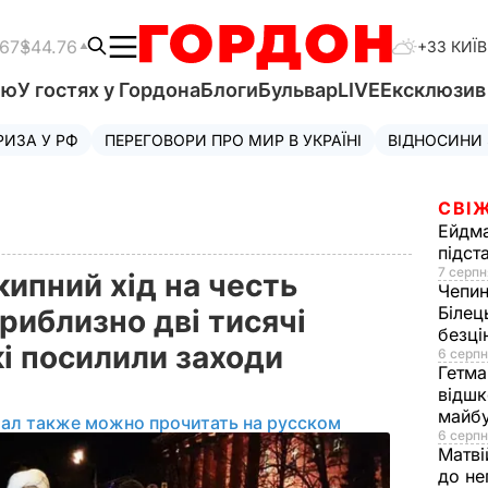
.67
$44.76
+33 КИЇВ
'ю
У гостях у Гордона
Блоги
Бульвар
LIVE
Ексклюзи
РИЗА У РФ
ПЕРЕГОВОРИ ПРО МИР В УКРАЇНІ
ВІДНОСИНИ
СВІЖ
Ейдм
підст
7 серпн
кипний хід на честь
Чепи
Білец
риблизно дві тисячі
безц
і посилили заходи
6 серпн
Гетма
відшк
майбу
ал также можно прочитать на русском
6 серпн
Матві
до не