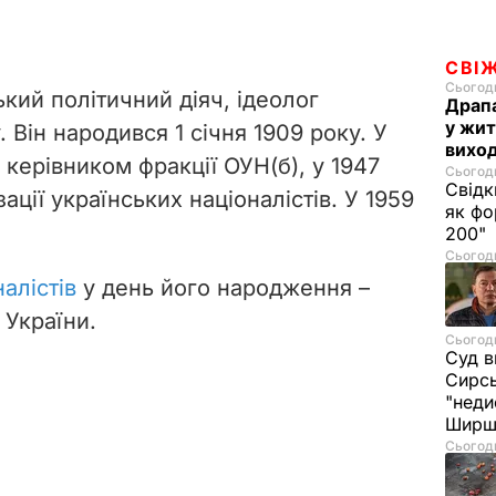
СВІ
Сьогодн
кий політичний діяч, ідеолог
Драпа
у жит
 Він народився 1 січня 1909 року. У
виход
 керівником фракції ОУН(б), у 1947
Сьогодн
Свідк
ації українських націоналістів. У 1959
як фо
200"
Сьогодн
алістів
у день його народження –
 України.
Сьогодн
Суд в
Сирс
"неди
Ширш
Сьогодн