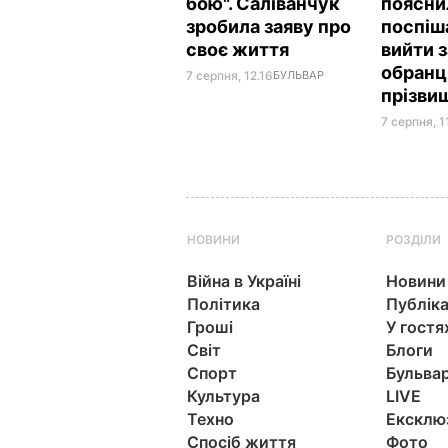
бою". Саліванчук
поясни
зробила заяву про
поспіш
своє життя
вийти 
обранц
7 серпня, 12.16
БУЛЬВАР
прізви
7 серпня, 1
НОВИНИ
РОЗДІЛИ
Війна в Україні
Новини
Політика
Публіка
Гроші
У гостя
Світ
Блоги
Спорт
Бульва
Культура
LIVE
Техно
Ексклю
Спосіб життя
Фото