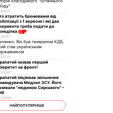
сторія благодійного "останнього
аїзду"
45831
то втратить бронювання від
обілізації з 1 вересня і які два
окументи треба подати до
онеділка
35797
інченко:
Він був генералом КДБ,
кий став українським
ержавником
35730
рапатий назвав перший
ріоритет на фронті
34267
рапатий ініціював звільнення
омандувача Медсил ЗСУ. Його
азивали "людиною Сирського" –
МІ
29994
НАЙПОПУЛЯРНІШЕ