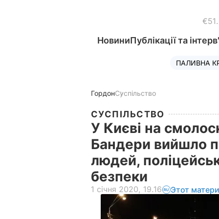
€51
Новини
Публікації та інтерв
ПАЛИВНА К
Гордон
Суспільство
СУСПІЛЬСТВО
У Києві на смолос
Бандери вийшло п
людей, поліцейськ
безпеки
1 січня 2020, 19.16
Этот матери