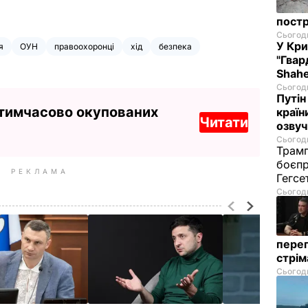
постр
Сьогодн
У Кр
я
ОУН
правоохоронці
хід
безпека
"Гвар
Shahe
Сьогодн
Путін
 тимчасово окупованих
країн
Читати
озвуч
Сьогодн
Трамп
боєпр
РЕКЛАМА
Гегс
Сьогодн
перег
стрі
Сьогодн