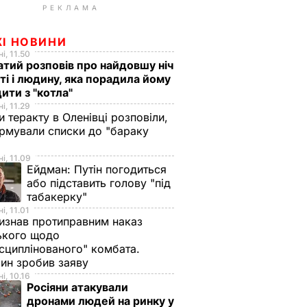
РЕКЛАМА
ЖІ НОВИНИ
і, 11.50
тий розповів про найдовшу ніч
ті і людину, яка порадила йому
ити з "котла"
і, 11.29
и теракту в Оленівці розповіли,
рмували списки до "бараку
і, 11.09
Ейдман:
Путін погодиться
або підставить голову "під
табакерку"
і, 11.01
изнав протиправним наказ
ького щодо
сциплінованого" комбата.
ин зробив заяву
і, 10.16
Росіяни атакували
дронами людей на ринку у