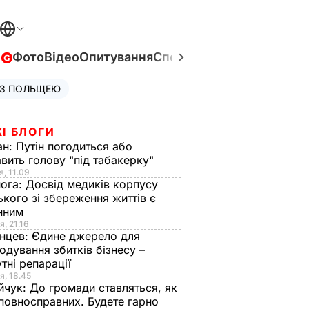
в
Фото
Відео
Опитування
Спецпроєкти
Війна в Укра
 З ПОЛЬЩЕЮ
І БЛОГИ
ан:
Путін погодиться або
авить голову "під табакерку"
я, 11.09
нога:
Досвід медиків корпусу
ького зі збереження життів є
інним
я, 21.16
нцев:
Єдине джерело для
одування збитків бізнесу –
тні репарації
я, 18.45
йчук:
До громади ставляться, як
повносправних. Будете гарно