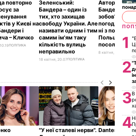
да повторно
Зеленський:
Автор програ
понад
осує за
Бандера – один із
Бандеру: Ми 
енування
тих, хто захищав
зобов'язані
тів у Києві на
свободу України. Але
погоджувати
ПОП
Бандери і
називати одним і тим
ні з посольс
1
ча – Кличко
самим ім'ям таку
Польщі, ні з
"
кількість вулиць
посольством
Ц
10.19
ПОЛІТИКА
п
неправильно
8 квітня, 22.40
ПОЛІТ
18 квітня, 20.07
ПОЛІТИКА
2
"
д
і
з
3
В
р
х
4
Н
П
енко
"У неї сталеві нерви".
Dantes і його
п