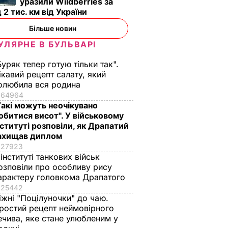
уразили Wildberries за
ми про
 2 тис. км від України
не
Більше новин
 гостей
УЛЯРНЕ В БУЛЬВАРІ
твом
Буряк тепер готую тільки так".
 РФ
ікавий рецепт салату, який
олюбила вся родина
ИКА
64964
Такі можуть неочікувано
обитися висот". У військовому
нституті розповіли, як Драпатий
ахищав диплом
27923
 інституті танкових військ
озповіли про особливу рису
арактеру головкома Драпатого
25442
іжні "Поцілуночки" до чаю.
ростий рецепт неймовірного
 нова
П'ять хвилин – і
Уся родина
ечива, яке стане улюбленим у