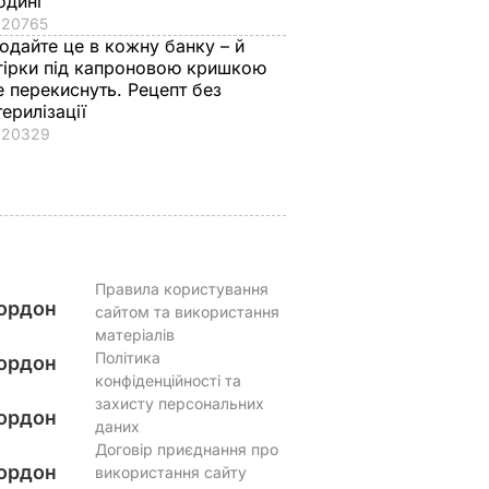
одині
вда
хрусткі гарячі
проситиме добавки
20765
античне
бутерброди з
а аромат стоятиме
одайте це в кожну банку – й
втрьох
тягучим сиром
на весь дім. Рецепт
гірки під капроновою кришкою
готові. Рецепт
оджахурі –
ВАР
е перекиснуть. Рецепт без
соковитої начинки
грузинської страви
терилізації
7 серпня, 09.43
БУЛЬВАР
7 серпня, 09.27
БУЛЬВАР
20329
Правила користування
ордон
сайтом та використання
матеріалів
Політика
ордон
конфіденційності та
захисту персональних
ордон
даних
Договір приєднання про
ордон
використання сайту