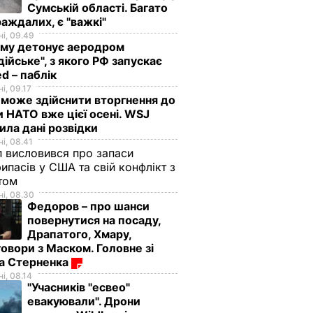
Сумській області. Багато
аждалих, є "важкі"
і, 09.49
иму детонує аеродром
дійське", з якого РФ запускає
d – паблік
і, 09.17
 може здійснити вторгнення до
и НАТО вже цієї осені. WSJ
ила дані розвідки
і, 08.41
 висловився про запаси
ипасів у США та свій конфлікт з
етом
і, 08.30
Федоров – про шанси
повернутися на посаду,
Драпатого, Хмару,
овори з Маском. Головне зі
ма Стерненка
і, 08.14
"Учасників "есвео"
евакуювали". Дрони