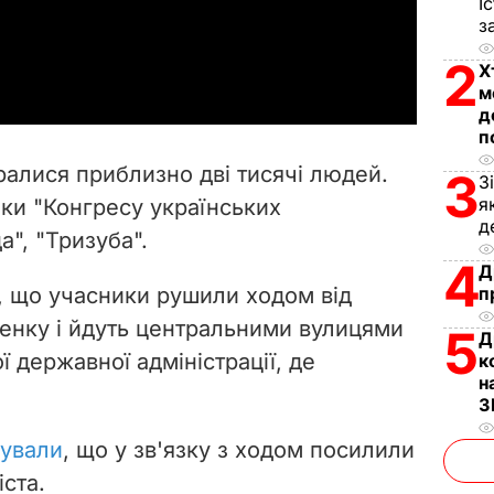
l
І
з
a
2
Х
y
м
д
п
V
бралися приблизно дві тисячі людей.
3
З
i
я
ки "Конгресу українських
д
а", "Тризуба".
d
4
Д
e
 що учасники рушили ходом від
п
енку і йдуть центральними вулицями
5
Д
o
ої державної адміністрації, де
к
н
З
ували
, що у зв'язку з ходом посилили
іста.