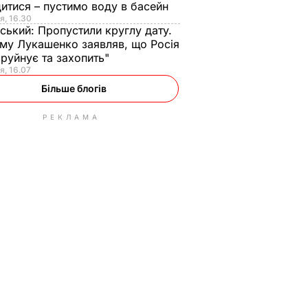
итися – пустимо воду в басейн
я, 16.30
ський:
Пропустили круглу дату.
ому Лукашенко заявляв, що Росія
зруйнує та захопить"
я, 16.07
Більше блогів
РЕКЛАМА