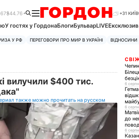
.67
$44.76
+31 КИЇВ
'ю
У гостях у Гордона
Блоги
Бульвар
LIVE
Ексклюзи
РИЗА У РФ
ПЕРЕГОВОРИ ПРО МИР В УКРАЇНІ
ВІДНОСИНИ
СВІЖ
Чепи
Білец
безц
кі вилучили $400 тис.
6 серпн
Гетма
щака"
відшк
ериал также можно прочитать на русском
майбу
6 серпн
Матві
до не
повод
6 серпн
Казан