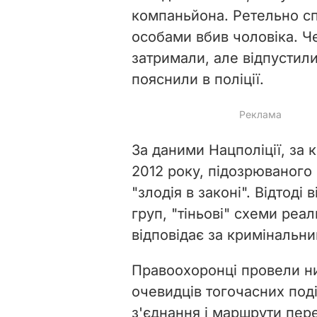
компаньйона. Ретельно сп
особами вбив чоловіка. Ч
затримали, але відпустили 
пояснили в поліції.
За даними Нацполіції, за к
2012 року, підозрюваного "
"злодія в законі". Відтоді
груп, "тіньові" схеми реа
відповідає за кримінальни
Правоохоронці провели низ
очевидців тогочасних под
з'єднання і маршрути пер