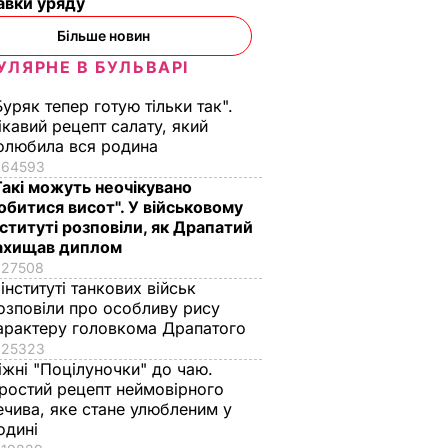
авки уряду
Більше новин
УЛЯРНЕ В БУЛЬВАРІ
Буряк тепер готую тільки так".
ікавий рецепт салату, який
олюбила вся родина
64593
Такі можуть неочікувано
обитися висот". У військовому
нституті розповіли, як Драпатий
ахищав диплом
27508
 інституті танкових військ
озповіли про особливу рису
арактеру головкома Драпатого
25323
іжні "Поцілуночки" до чаю.
ростий рецепт неймовірного
ечива, яке стане улюбленим у
одині