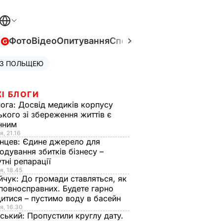
в
Фото
Відео
Опитування
Спецпроєкти
Війна в Укра
 З ПОЛЬЩЕЮ
І БЛОГИ
нога:
Досвід медиків корпусу
ького зі збереження життів є
інним
я, 21.16
нцев:
Єдине джерело для
одування збитків бізнесу –
тні репарації
я, 18.45
йчук:
До громади ставляться, як
повносправних. Будете гарно
итися – пустимо воду в басейн
я, 16.30
ський:
Пропустили круглу дату.