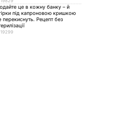
19829
одайте це в кожну банку – й
гірки під капроновою кришкою
е перекиснуть. Рецепт без
терилізації
19299