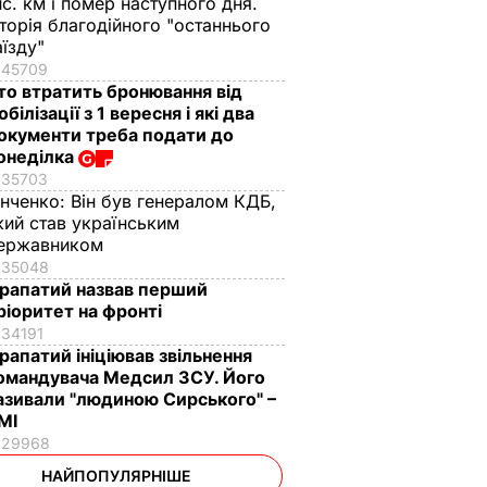
ис. км і помер наступного дня.
сторія благодійного "останнього
аїзду"
45709
то втратить бронювання від
обілізації з 1 вересня і які два
окументи треба подати до
онеділка
35703
інченко:
Він був генералом КДБ,
кий став українським
ержавником
35048
рапатий назвав перший
ріоритет на фронті
34191
рапатий ініціював звільнення
омандувача Медсил ЗСУ. Його
азивали "людиною Сирського" –
МІ
29968
НАЙПОПУЛЯРНІШЕ