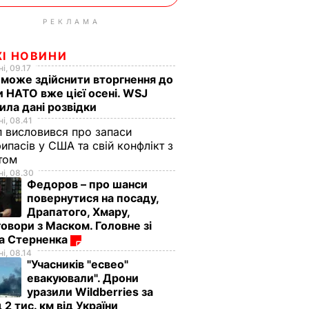
РЕКЛАМА
ЖІ НОВИНИ
і, 09.17
 може здійснити вторгнення до
и НАТО вже цієї осені. WSJ
ила дані розвідки
і, 08.41
 висловився про запаси
ипасів у США та свій конфлікт з
етом
і, 08.30
Федоров – про шанси
повернутися на посаду,
Драпатого, Хмару,
овори з Маском. Головне зі
ма Стерненка
і, 08.14
"Учасників "есвео"
евакуювали". Дрони
уразили Wildberries за
 2 тис. км від України