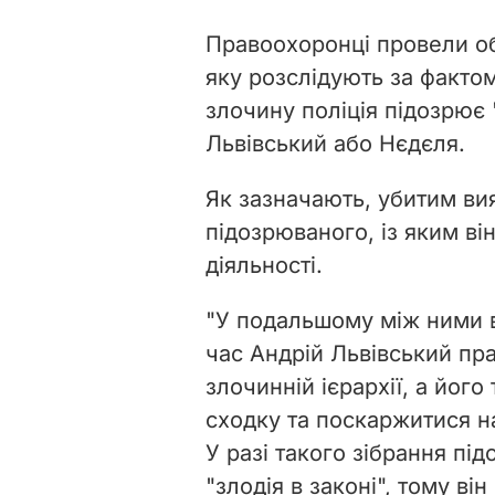
Правоохоронці провели о
яку розслідують за фактом
злочину поліція підозрює 
Львівський або Нєдєля.
Як зазначають, убитим вия
підозрюваного, із яким ві
діяльності.
"У подальшому між ними в
час Андрій Львівський пр
злочинній ієрархії, а його
сходку та поскаржитися на
У разі такого зібрання пі
"злодія в законі", тому ві