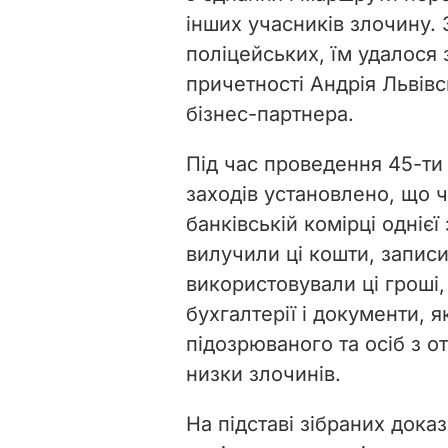
інших учасників злочину.
поліцейських, їм удалося 
причетності Андрія Львів
бізнес-партнера.
Під час проведення 45-т
заходів установлено, що 
банківській комірці одніє
вилучили ці кошти, записи
використовували ці гроші,
бухгалтерії і документи, 
підозрюваного та осіб з о
низки злочинів.
На підставі зібраних дока