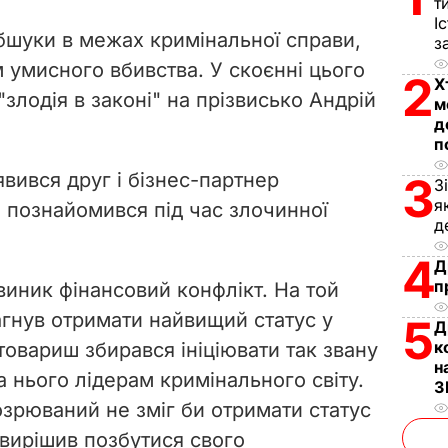
т
V
І
бшуки в межах кримінальної справи,
з
i
 умисного вбивства. У скоєнні цього
2
Х
"злодія в законі" на прізвисько Андрій
d
м
д
п
e
вився друг і бізнес-партнер
3
З
o
я
н познайомився під час злочинної
д
4
Д
п
иник фінансовий конфлікт. На той
агнув отримати найвищий статус у
5
Д
к
 товариш збирався ініціювати так звану
н
 нього лідерам кримінального світу.
З
дозрюваний не зміг би отримати статус
н вирішив позбутися свого