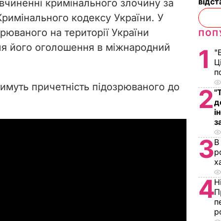
відст
 вчиненні кримінального злочину за
 Кримінального кодексу України. У
зрюваного на території України
ПОП
ля його оголошення в міжнародний
1
"
Ц
п
тимуть причетність підозрюваного до
2
"
д
і
з
3
В
р
х
4
Н
П
п
р