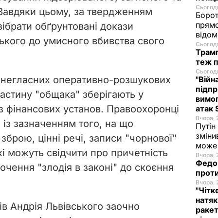
Сьогодн
 Завдяки цьому, за твердженням
Борот
прямо
зібрати обґрунтовані докази
відом
ського до умисного вбивства свого
Сьогодн
Трамп
теж п
Сьогодн
и негласних оперативно-розшукових
"Війн
підпр
частину "общака" зберігають у
вимог
ї з фінансових установ. Правоохоронці
атак 
Вчора, 
 із зазначенням того, на що
Путін
зміни
 зброю, цінні речі, записи "чорнової"
може 
які можуть свідчити про причетність
Вчора, 
Федор
точення "злодія в законі" до скоєння
проти
Вчора, 
"Чітк
натяк
зів Андрія Львівського заочно
ракет