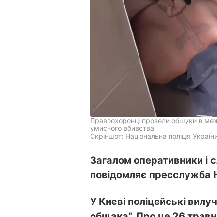
Правоохоронці провели обшуки в меж
умисного вбивства
Скріншот: Національна поліція Україн
Загалом оперативники і с
повідомляє пресслужба Н
У Києві поліцейські вилу
общака". Про це 26 трав