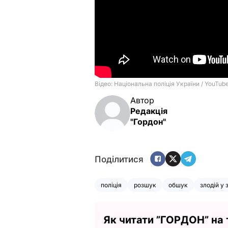
Автор
Редакція
"Гордон"
Поділитися
поліція
розшук
обшук
злодій у 
Як читати ”ГОРДОН” на