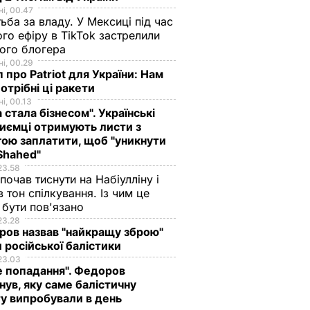
і, 00.47
ьба за владу. У Мексиці під час
го ефіру в TikTok застрелили
ого блогера
і, 00.29
 про Patriot для України: Нам
отрібні ці ракети
і, 00.13
а стала бізнесом". Українські
иємці отримують листи з
ою заплатити, щоб "уникнути
Shahed"
23.58
 почав тиснути на Набіулліну і
в тон спілкування. Із чим це
бути пов'язано
23.28
ов назвав "найкращу зброю"
 російської балістики
23.03
е попадання". Федоров
нув, яку саме балістичну
у випробували в день