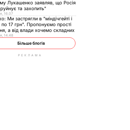
ому Лукашенко заявляв, що Росія
зруйнує та захопить"
я, 16.07
ко:
Ми застрягли в "міндічгейті і
 по 17 грн". Пропонуємо прості
ня, а від влади хочемо складних
я, 14.48
Більше блогів
РЕКЛАМА