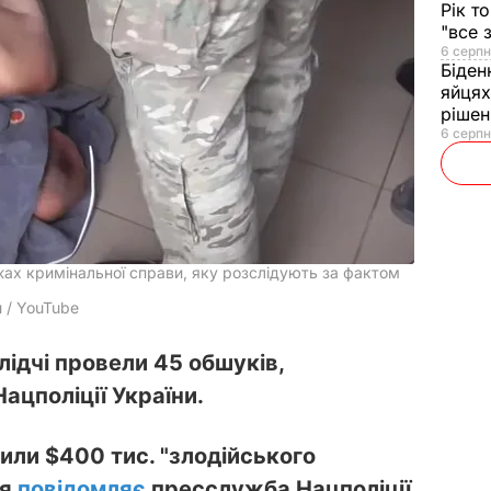
Рік т
"все 
6 серпн
Біден
яйцях
рішен
6 серпн
ах кримінальної справи, яку розслідують за фактом
и / YouTube
лідчі провели 45 обшуків,
ацполіції України.
чили $400 тис. "злодійського
ня
повідомляє
пресслужба Нацполіції