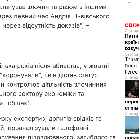
ланував злочин та разом з іншими
ерез певний час Андрія Львівського
через відсутність доказів", –
СВІ
Сьогодн
Путін
країн
озвуч
Сьогодн
Трамп
ілька років після вбивства, у жовтні
боєпр
Гегс
коронували", і він дістав статус
Сьогодн
 він контролює діяльність злочинних
льного сектору економіки та
перег
й "общак".
стрі
Сьогодн
ку експертиз, допитів свідків та
ій, проаналізували телефонні
есування підозрюваного, загиблого та
понад