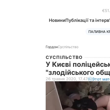
€51
Новини
Публікації та інтерв
ПАЛИВНА К
Гордон
Суспільство
СУСПІЛЬСТВО
У Києві поліцейсь
"злодійського об
26 травня 2020, 17.47
Этот мат