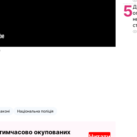
5
Д
о
н
с
законі
Національна поліція
 тимчасово окупованих
Читати