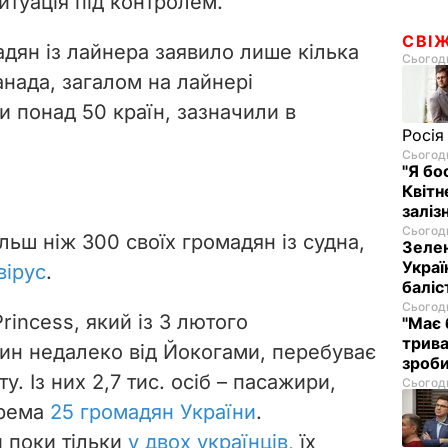
ситуація під контролем.
СВІ
адян із лайнера заявило лише кілька
Сьогодн
анада, загалом на лайнері
 понад 50 країн, зазначили в
Росія
Сьогодн
"Я бо
Квітн
заліз
Сьогодн
ьш ніж 300 своїх громадян із судна,
Зелен
Украї
вірус
.
баліс
Сьогодн
rincess, який із 3 лютого
"Має 
трива
ин недалеко від Йокогами, перебуває
зроб
іту. Із них 2,7 тис. осіб – пасажири,
Сьогодн
крема
25 громадян України
.
и поки тільки
у двох українців
, їх