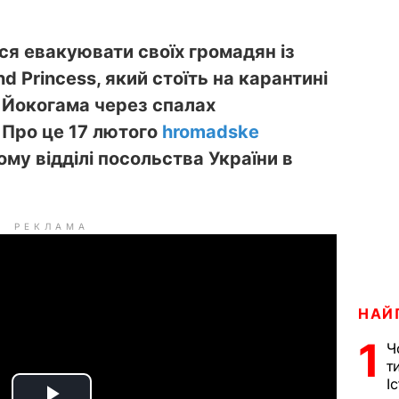
ся евакуювати своїх громадян із
d Princess, який стоїть на карантині
а Йокогама через спалах
 Про це 17 лютого
hromadske
му відділі посольства України в
РЕКЛАМА
НАЙ
1
Ч
т
І