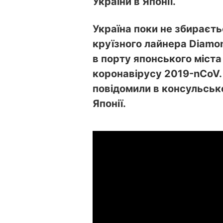
України в Японії.
Україна поки не збираєть
круїзного лайнера Diamon
в порту японського міст
коронавірусу 2019-nCoV.
повідомили в консульсько
Японії.