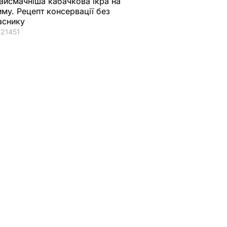
айсмачніша кабачкова ікра на
иму. Рецепт консервації без
аснику
21451
вами
У Китаї для боротьби
 2019-
з коронавірусом
770
мають намір
використовувати
ліки проти Еболи і
малярії
16 лютого, 22.57
СВІТ