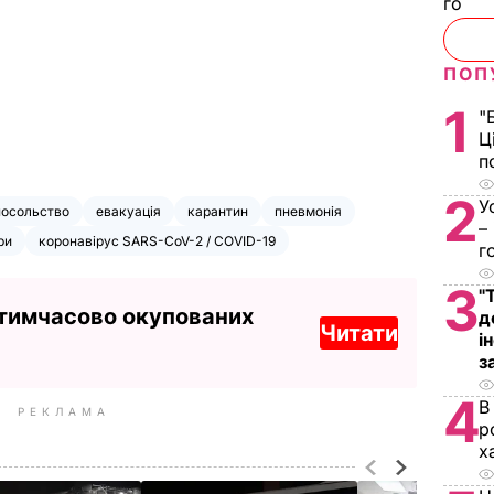
го
ПОП
1
"
Ц
п
2
У
посольство
евакуація
карантин
пневмонія
–
ри
коронавірус SARS-CoV-2 / COVID-19
г
3
"
 тимчасово окупованих
д
Читати
і
з
4
В
РЕКЛАМА
р
х