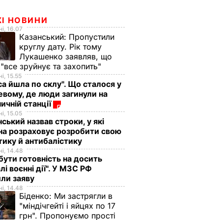
ЖІ НОВИНИ
і, 16.07
Казанський:
Пропустили
круглу дату. Рік тому
Лукашенко заявляв, що
 "все зруйнує та захопить"
і, 15.55
са йшла по склу". Що сталося у
евому, де люди загинули на
ничній станції
і, 15.05
ський назвав строки, у які
на розраховує розробити свою
тику й антибалістику
і, 14.48
бути готовність на досить
лі воєнні дії". У МЗС РФ
или заяву
і, 14.48
Біденко:
Ми застрягли в
"міндічгейті і яйцях по 17
грн". Пропонуємо прості