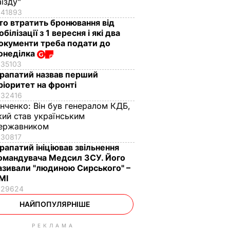
аїзду"
41893
то втратить бронювання від
обілізації з 1 вересня і які два
окументи треба подати до
онеділка
35103
рапатий назвав перший
ріоритет на фронті
32416
інченко:
Він був генералом КДБ,
кий став українським
ержавником
30817
рапатий ініціював звільнення
омандувача Медсил ЗСУ. Його
азивали "людиною Сирського" –
МІ
29624
НАЙПОПУЛЯРНІШЕ
РЕКЛАМА