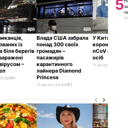
5
Н
з
ч
риканців,
Влада США забрала
У Китаї жерт
ованих із
понад 300 своїх
коронавірусу
 біля берегів
громадян –
nCoV стали 1
 заражені
пасажирів
осіб
вірусом –
карантинного
17 лютого, 07.45
СВІТ
еп
лайнера Diamond
Princess
11.30
СВІТ
17 лютого, 09.20
СВІТ