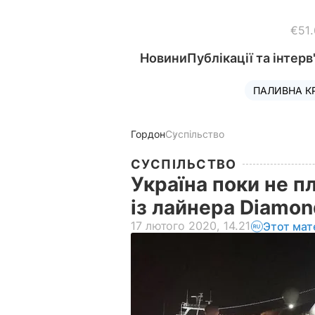
€51
Новини
Публікації та інтерв
ПАЛИВНА К
Гордон
Суспільство
СУСПІЛЬСТВО
Україна поки не п
із лайнера Diamo
17 лютого 2020, 14.21
Этот мат