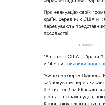
серйозні підстави. Зараз 
Про евакуацію своїх гром
країн, серед них США й К
перебувають представники
посольстві.
16 лютого США забрали біл
у 14 з них
виявили корона
Усього на борту Diamond P
заблокували через карант
3,7 тис. осіб із 56 країн св
решта – екіпаж судна, зо
Коронавірус діагностувал