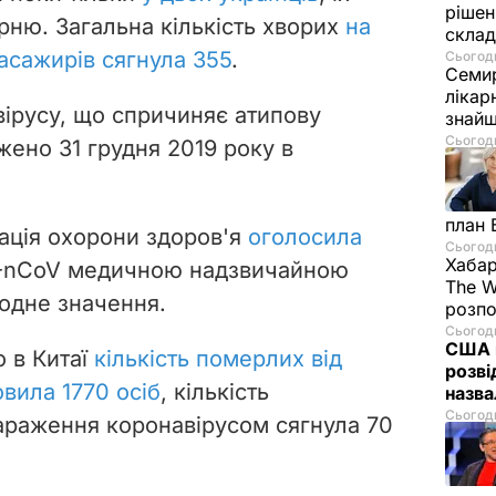
рішен
рню. Загальна кількість хворих
на
скла
пасажирів сягнула 355
.
Сьогодн
Семир
лікар
ірусу, що спричиняє атипову
знайш
Сьогодн
жено 31 грудня 2019 року в
план 
зація охорони здоров'я
оголосила
Сьогодн
Хабар
-nCoV медичною надзвичайною
The W
одне значення.
розпо
Сьогодн
США п
о в Китаї
кількість померлих від
розві
вила 1770 осіб
, кількість
назв
Сьогодн
араження коронавірусом сягнула 70