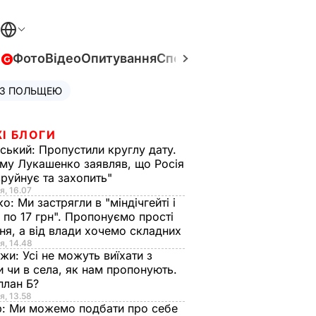
в
Фото
Відео
Опитування
Спецпроєкти
Війна в Укра
 З ПОЛЬЩЕЮ
І БЛОГИ
ський:
Пропустили круглу дату.
ому Лукашенко заявляв, що Росія
зруйнує та захопить"
я, 16.07
ко:
Ми застрягли в "міндічгейті і
 по 17 грн". Пропонуємо прості
ня, а від влади хочемо складних
я, 14.48
нжи:
Усі не можуть виїхати з
и чи в села, як нам пропонують.
план Б?
я, 13.58
р:
Ми можемо подбати про себе