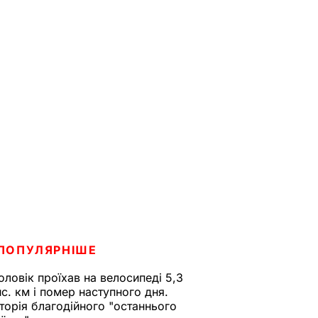
ПОПУЛЯРНІШЕ
оловік проїхав на велосипеді 5,3
ис. км і помер наступного дня.
сторія благодійного "останнього