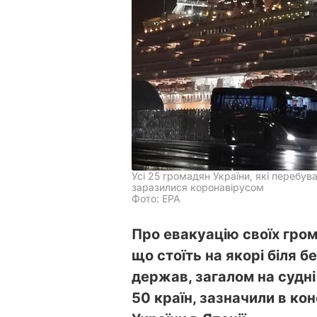
Усі 25 громадян України, які перебув
заразилися коронавірусом
Фото: ЕРА
Про евакуацію своїх гром
що стоїть на якорі біля б
держав, загалом на судн
50 країн, зазначили в ко