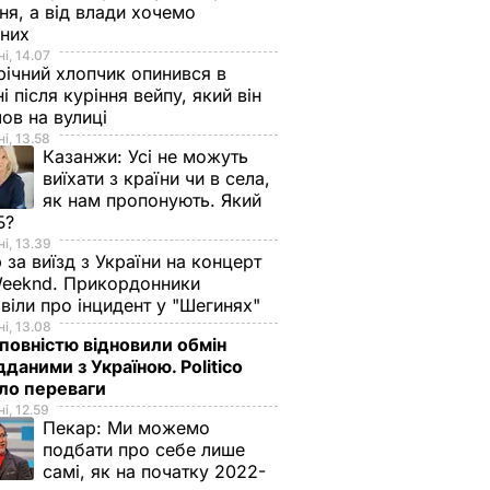
ня, а від влади хочемо
дних
і, 14.07
ічний хлопчик опинився в
ні після куріння вейпу, який він
ов на вулиці
і, 13.58
Казанжи:
Усі не можуть
виїхати з країни чи в села,
як нам пропонують. Який
Б?
і, 13.39
 за виїзд з України на концерт
eeknd. Прикордонники
віли про інцидент у "Шегинях"
і, 13.08
овністю відновили обмін
дданими з Україною. Politico
ало переваги
і, 12.59
Пекар:
Ми можемо
подбати про себе лише
самі, як на початку 2022-