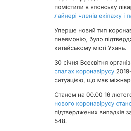
помістили в японську ліка
лайнері членів екіпажу і 
Уперше новий тип коронав
пневмонію, було підтверд
китайському місті Ухань.
30 січня Всесвітня органі
спалах коронавірусу
2019
ситуацією, що має міжнар
Станом на 00.00 16 лютог
нового коронавірусу стано
підтверджених випадків з
548.