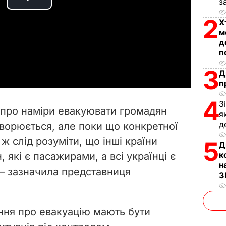
з
P
2
Х
l
м
д
a
п
3
Д
y
п
V
4
З
 про наміри евакуювати громадян
я
i
д
оворюється, але поки що конкретної
ж слід розуміти, що інші країни
d
5
Д
к
 які є пасажирами, а всі українці є
e
н
— зазначила представниця
З
o
ння про евакуацію мають бути