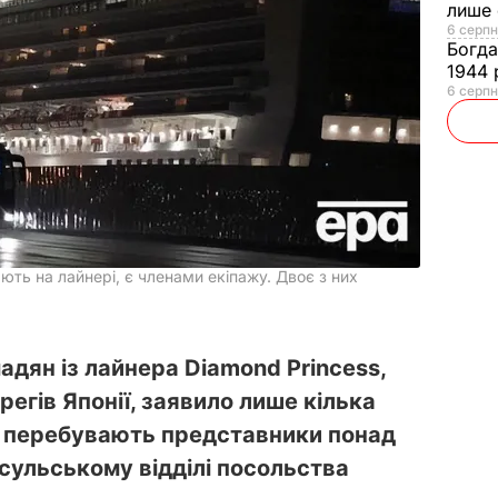
лише 
6 серпн
Богд
1944 
6 серпн
ають на лайнері, є членами екіпажу. Двоє з них
адян із лайнера Diamond Princess,
ерегів Японії, заявило лише кілька
і перебувають представники понад
нсульському відділі посольства