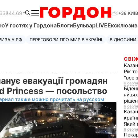
.63
$44.69
+38 КИЇВ
'ю
У гостях у Гордона
Блоги
Бульвар
LIVE
Ексклюзи
РИЗА У РФ
ПЕРЕГОВОРИ ПРО МИР В УКРАЇНІ
ВІДНОСИНИ
СВІЖ
Казан
Рік т
"все 
ланує евакуації громадян
6 серпн
Біден
nd Princess — посольство
яйцях
ериал также можно прочитать на русском
рішен
6 серпн
Каза
країн
Який 
6 серпн
Пека