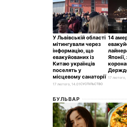
У Львівській області
14 аме
мітингували через
евакуй
інформацію, що
лайнера
евакуйованих із
Японії,
Китаю українців
корона
поселять у
Держд
місцевому санаторії
17 лютого, 
17 лютого, 14.01
СУСПІЛЬСТВО
БУЛЬВАР