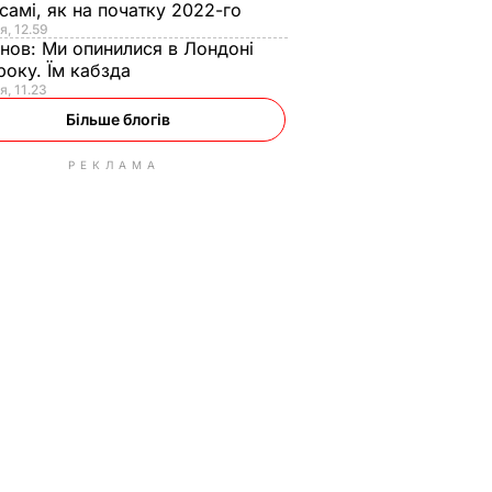
самі, як на початку 2022-го
я, 12.59
анов:
Ми опинилися в Лондоні
року. Їм кабзда
я, 11.23
Більше блогів
РЕКЛАМА