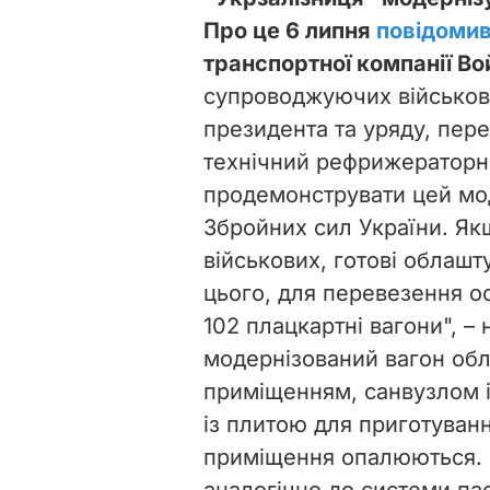
Про це 6 липня
повідоми
транспортної компанії Во
супроводжуючих військов
президента та уряду, пе
технічний рефрижераторн
продемонструвати цей мо
Збройних сил України. Як
військових, готові облашту
цього, для перевезення 
102 плацкартні вагони", –
модернізований вагон об
приміщенням, санвузлом 
із плитою для приготуванн
приміщення опалюються. 
аналогічно до системи па