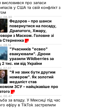
 висловився про запаси
ипасів у США та свій конфлікт з
етом
і, 08.30
Федоров – про шанси
повернутися на посаду,
Драпатого, Хмару,
овори з Маском. Головне зі
ма Стерненка
і, 08.14
"Учасників "есвео"
евакуювали". Дрони
уразили Wildberries за
 2 тис. км від України
і, 07.07
"Я не звик бути другим
номером". Як золотий
медаліст став
комом ЗСУ – найцікавіше про
атого
і, 00.47
ьба за владу. У Мексиці під час
го ефіру в TikTok застрелили