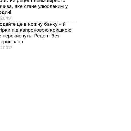
ростий рецепт неймовірного
ечива, яке стане улюбленим у
одині
20491
одайте це в кожну банку – й
гірки під капроновою кришкою
е перекиснуть. Рецепт без
терилізації
20017
"Мішуня, доця
"Я не звик бути
бавки,
народилася!"
другим номером".
ятиме
Драпатий розповів,
Як золотий медаліс
Рецепт
як уночі на позиціях
став головкомом
дізнався про
ЗСУ – найцікавіше
страви
народження доньки
про Драпатого
ВАР
7 серпня, 08.08
БУЛЬВАР
7 серпня, 07.07
СУСПІЛЬСТВО