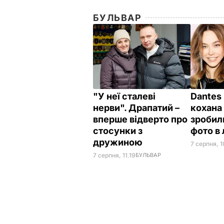
БУЛЬВАР
"У неї сталеві
Dantes 
нерви". Драпатий –
кохана
вперше відверто про
зробил
стосунки з
фото в 
дружиною
7 серпня, 1
7 серпня, 11.19
БУЛЬВАР