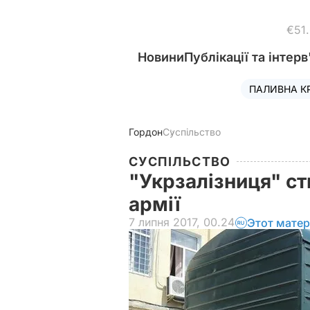
€51
Новини
Публікації та інтерв
ПАЛИВНА К
Гордон
Суспільство
СУСПІЛЬСТВО
"Укрзалізниця" ст
армії
7 липня 2017, 00.24
Этот матер