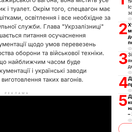
т
І
к і туалет. Окрім того, спецвагон має
з
шітками, освітлення і все необхідне за
2
Х
льної служби. Глава "Укрзалізниці"
м
шається питання осучаснення
д
п
ументації щодо умов перевезень
ства оборони та військової техніки.
3
З
я
, що найближчим часом буде
д
ументації і українські заводи
4
Д
виготовлення таких вагонів.
п
РЕКЛАМА
5
Д
к
н
–