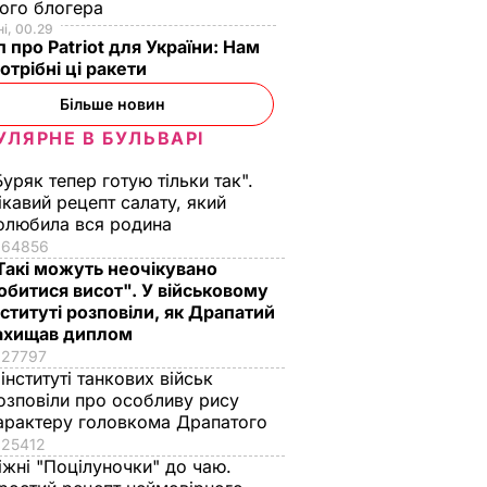
ого блогера
і, 00.29
 про Patriot для України: Нам
отрібні ці ракети
Більше новин
УЛЯРНЕ В БУЛЬВАРІ
Буряк тепер готую тільки так".
ікавий рецепт салату, який
олюбила вся родина
64856
я":
Такі можуть неочікувано
чуна
обитися висот". У військовому
нституті розповіли, як Драпатий
ахищав диплом
до
27797
року
 інституті танкових військ
ІТИКА
озповіли про особливу рису
арактеру головкома Драпатого
25412
іжні "Поцілуночки" до чаю.