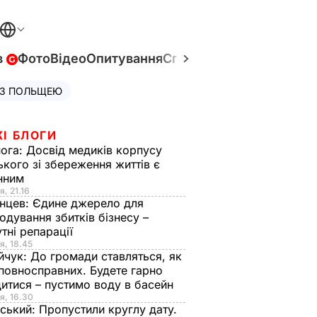
в
Фото
Відео
Опитування
Спецпроєкти
Війна в Укр
 З ПОЛЬЩЕЮ
ЖІ БЛОГИ
нога:
Досвід медиків корпусу
ького зі збереження життів є
інним
я, 21.16
нцев:
Єдине джерело для
одування збитків бізнесу –
тні репарації
я, 18.45
йчук:
До громади ставляться, як
повносправних. Будете гарно
итися – пустимо воду в басейн
я, 16.30
ський:
Пропустили круглу дату.