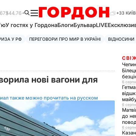
.67
$44.76
+33 КИЇВ
'ю
У гостях у Гордона
Блоги
Бульвар
LIVE
Ексклюзи
РИЗА У РФ
ПЕРЕГОВОРИ ПРО МИР В УКРАЇНІ
ВІДНОСИНИ
СВІ
Чепи
Білец
безц
ворила нові вагони для
6 серпн
Гетма
відшк
иал также можно прочитать на русском
майбу
6 серпн
Матві
до не
повод
6 серпн
Казан