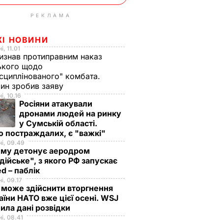
РЕКЛАМА
ЖІ НОВИНИ
і, 11.01
изнав протиправним наказ
ького щодо
сциплінованого" комбата.
ин зробив заяву
і, 10.16
Росіяни атакували
дронами людей на ринку
у Сумській області.
о постраждалих, є "важкі"
і, 09.49
иму детонує аеродром
дійське", з якого РФ запускає
d – паблік
і, 09.17
 може здійснити вторгнення
аїни НАТО вже цієї осені. WSJ
ила дані розвідки
і, 08.41