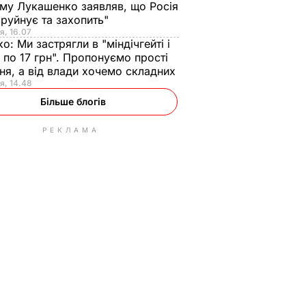
ому Лукашенко заявляв, що Росія
зруйнує та захопить"
я, 16.07
ко:
Ми застрягли в "міндічгейті і
 по 17 грн". Пропонуємо прості
ня, а від влади хочемо складних
я, 14.48
Більше блогів
РЕКЛАМА