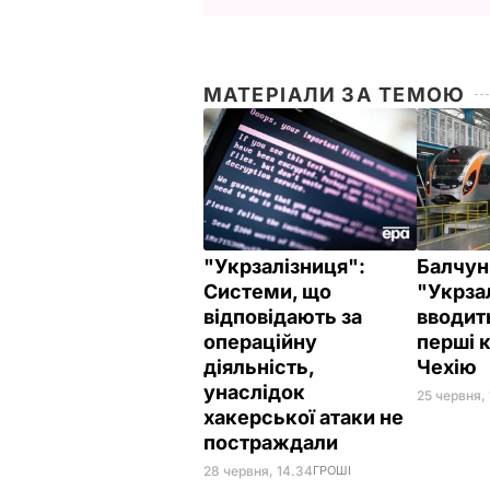
МАТЕРІАЛИ ЗА ТЕМОЮ
"Укрзалізниця":
Балчун
Системи, що
"Укрза
відповідають за
вводит
операційну
перші 
діяльність,
Чехію
унаслідок
25 червня,
хакерської атаки не
постраждали
28 червня, 14.34
ГРОШІ