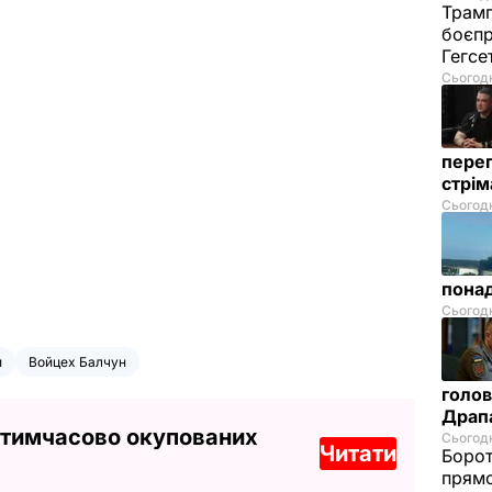
Трамп
боєпр
Гегс
Сьогодн
перег
стрі
Сьогодн
понад
Сьогодн
и
Войцех Балчун
голов
Драп
 тимчасово окупованих
Сьогодн
Читати
Борот
прямо