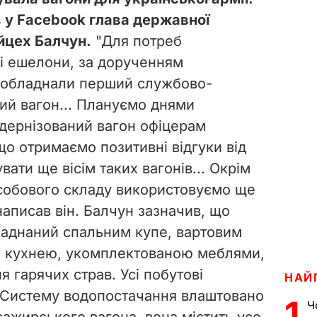
в
у Facebook глава державної
йцех Балчун.
"Для потреб
і ешелони, за дорученням
реобладнали перший службово-
ий вагон... Плануємо днями
дернізований вагон офіцерам
що отримаємо позитивні відгуки від
вати ще вісім таких вагонів... Окрім
особового складу використовуємо ще
 написав він. Балчун зазначив, що
ладнаний спальним купе, вартовим
і кухнею, укомплектованою меблями,
я гарячих страв. Усі побутові
НАЙ
Систему водопостачання влаштовано
1
Ч
сажирського вагона, вона містить усе