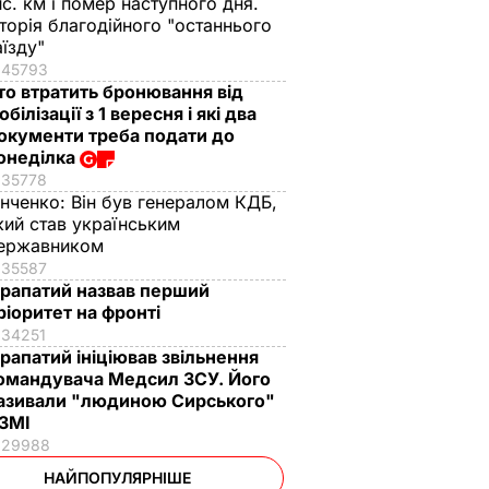
ис. км і помер наступного дня.
сторія благодійного "останнього
аїзду"
45793
то втратить бронювання від
обілізації з 1 вересня і які два
окументи треба подати до
онеділка
35778
інченко:
Він був генералом КДБ,
кий став українським
ержавником
35587
рапатий назвав перший
ріоритет на фронті
34251
рапатий ініціював звільнення
омандувача Медсил ЗСУ. Його
азивали "людиною Сирського"
 ЗМІ
29988
НАЙПОПУЛЯРНІШЕ