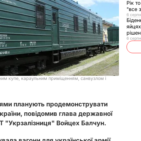
Рік т
"все 
6 серпн
Біден
яйцях
рішен
6 серпн
им купе, караульним приміщенням, санвузлом і
нями планують продемонструвати
країни, повідомив глава державної
Т "Укрзалізниця" Войцех Балчун.
вала вагони для української армії.