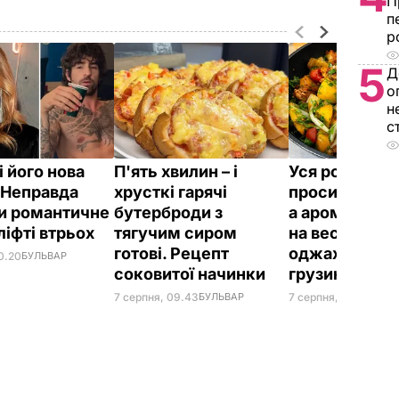
П
п
р
5
Д
о
н
с
і його нова
П'ять хвилин – і
Уся родина
 Неправда
хрусткі гарячі
проситиме до
и романтичне
бутерброди з
а аромат сто
ліфті втрьох
тягучим сиром
на весь дім. 
готові. Рецепт
оджахурі –
0.20
БУЛЬВАР
соковитої начинки
грузинської 
7 серпня, 09.43
БУЛЬВАР
7 серпня, 09.27
БУЛЬ