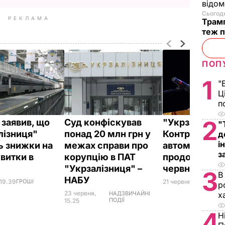
відом
Сьогодн
РЕКЛАМА
Трамп
теж п
ПОП
1
"
Ц
п
2
 заявив, що
Суд конфіскував
"Укрзалізниц
"
лізниця"
понад 20 млн грн у
Контракт Бал
д
і
ь знижки на
межах справи про
автоматично
з
квитки в
корупцію в ПАТ
продовжено 
"Укрзалізниця" –
червня 2019 
3
В
НАБУ
 19.39
ГРОШІ
21 червня, 16.39
ПОЛ
р
23 червня,
х
НАДЗВИЧАЙНІ
ПОДІЇ
15.25
4
Н