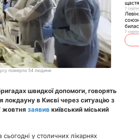
щаст
7 серпн
Левін
союзн
билас
7 серпн
ірусу померло 54 людини
бригадах швидкої допомоги, говорять
я локдауну в Києві через ситуацію з
7 жовтня
заявив
київський міський
 сьогодні у столичних лікарнях