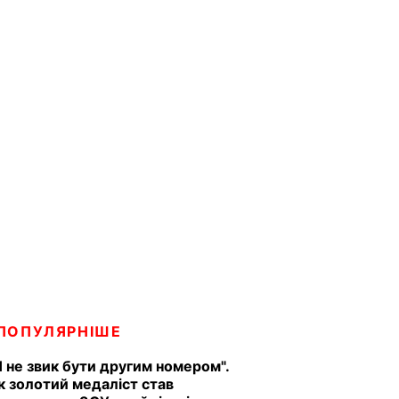
ПОПУЛЯРНІШЕ
Я не звик бути другим номером".
к золотий медаліст став