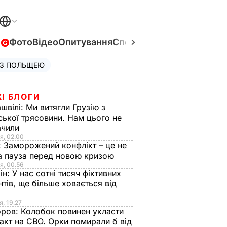
в
Фото
Відео
Опитування
Спецпроєкти
Війна в Укра
 З ПОЛЬЩЕЮ
І БЛОГИ
швілі:
Ми витягли Грузію з
ської трясовини. Нам цього не
ачили
я, 02.00
:
Заморожений конфлікт – це не
а пауза перед новою кризою
я, 00.56
ін:
У нас сотні тисяч фіктивних
нтів, ще більше ховається від
я, 19.27
оров:
Колобок повинен укласти
акт на СВО. Орки помирали б від