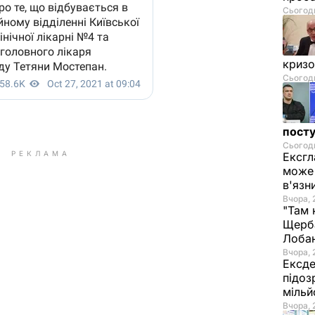
Сьогодн
криз
Сьогодн
посту
Сьогодн
РЕКЛАМА
Ексгл
може 
в'язн
Вчора, 
"Там 
Щерба
Лоба
Вчора, 
Ексде
підоз
мільй
Вчора, 