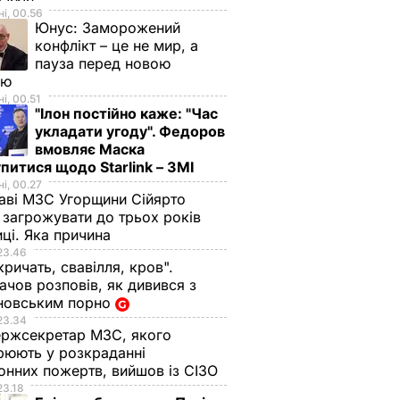
і, 00.56
Юнус:
Заморожений
конфлікт – це не мир, а
пауза перед новою
ою
і, 00.51
"Ілон постійно каже: "Час
укладати угоду". Федоров
вмовляє Маска
питися щодо Starlink – ЗМІ
і, 00.27
аві МЗС Угорщини Сійярто
загрожувати до трьох років
иці. Яка причина
23.46
кричать, свавілля, кров".
чов розповів, як дивився з
новським порно
23.34
ржсекретар МЗС, якого
рюють у розкраданні
онних пожертв, вийшов із СІЗО
23.18