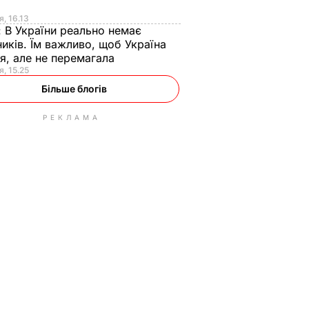
я
я, 16.13
:
В України реально немає
иків. Їм важливо, щоб Україна
я, але не перемагала
я, 15.25
Більше блогів
РЕКЛАМА