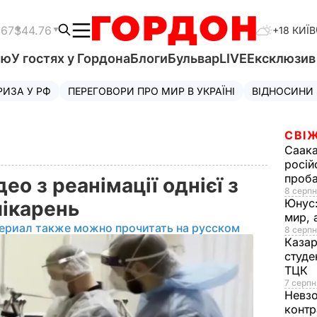
.67
$44.76
+18 КИЇВ
'ю
У гостях у Гордона
Блоги
Бульвар
LIVE
Ексклюзи
РИЗА У РФ
ПЕРЕГОВОРИ ПРО МИР В УКРАЇНІ
ВІДНОСИНИ
СВІЖ
Саака
росій
проб
ео з реанімації однієї з
8 серпн
Юнус
лікарень
мир, 
ериал также можно прочитать на русском
8 серпн
Казар
студе
ТЦК
7 серпн
Невз
контр