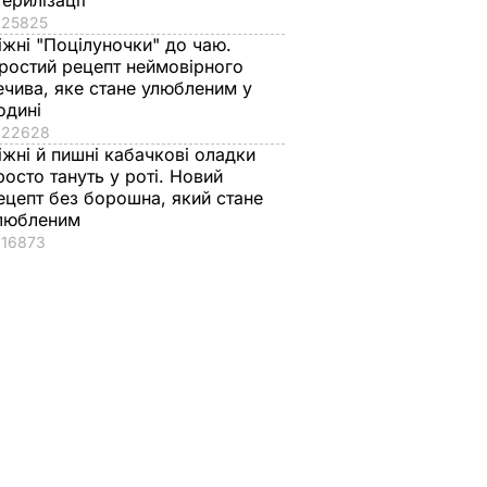
терилізації
25825
іжні "Поцілуночки" до чаю.
ростий рецепт неймовірного
ечива, яке стане улюбленим у
одині
22628
іжні й пишні кабачкові оладки
росто тануть у роті. Новий
ецепт без борошна, який стане
любленим
16873