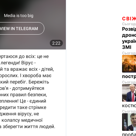
СВІ
Сьогодн
Розві
дроно
украї
ЗМІ
Сьогодн
пост
Сьогодн
костю
Сьогодн
проб