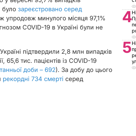
с
і було
зареєстровано серед
4
Н
ож упродовж минулого місяця 97,1%
П
п
агнозом COVID-19 в Україні були не
р
5
Н
п
 Україні підтвердили 2,8 млн випадків
р
, 65,6 тис. пацієнтів із COVID-19
у
танньої доби – 692
). За добу до цього
и
рекордні 734 смерті
серед