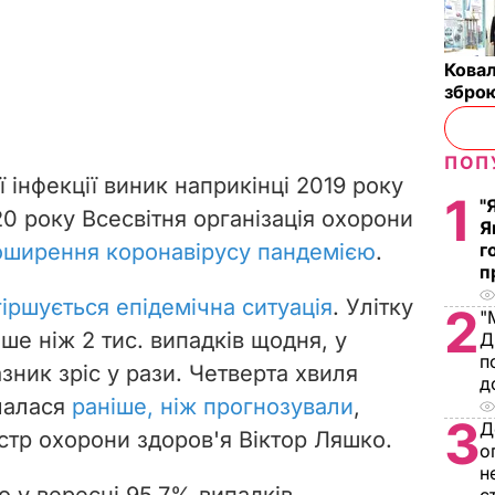
Ковал
зброю
ПОП
 інфекції виник наприкінці 2019 року
1
"
020 року Всесвітня організація охорони
Я
оширення коронавірусу пандемією
.
г
п
гіршується епідемічна ситуація
. Улітку
2
"
нше ніж 2 тис. випадків щодня, у
Д
п
азник зріс у рази. Четверта хвиля
д
очалася
раніше, ніж прогнозували
,
3
Д
істр охорони здоров'я Віктор Ляшко.
о
н
о у вересні 95,7% випадків