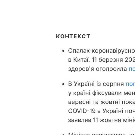
КОНТЕКСТ
Спалах коронавірусної
в Китаї. 11 березня 2
здоров'я оголосила
п
В Україні із серпня
по
у країні фіксували ме
вересні та жовтні пок
COVID-19 в Україні п
заявляв 11 жовтня мін
Міністр повідомляв, щ