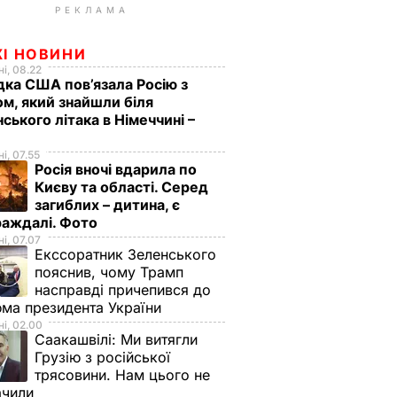
РЕКЛАМА
ЖІ НОВИНИ
і, 08.22
дка США пов’язала Росію з
м, який знайшли біля
нського літака в Німеччині –
і, 07.55
Росія вночі вдарила по
Києву та області. Серед
загиблих – дитина, є
раждалі. Фото
і, 07.07
Екссоратник Зеленського
пояснив, чому Трамп
насправді причепився до
ма президента України
і, 02.00
Саакашвілі:
Ми витягли
Грузію з російської
трясовини. Нам цього не
ачили