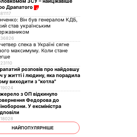
оловкомом ЗСУ – найцікавіше
ро Драпатого
81117
інченко:
Він був генералом КДБ,
кий став українським
ержавником
36826
 четвер спека в Україні сягне
вого максимуму. Коли стане
егше
23110
рапатий розповів про найдовшу
іч у житті і людину, яка порадила
ому виходити з "котла"
19024
жерело з ОП відкинуло
овернення Федорова до
іноборони. У ексміністра
ідповіли
18028
НАЙПОПУЛЯРНІШЕ