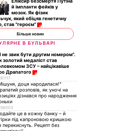
Еліксир безсмертя Путіна
й імпланти фейків у
мозок. Як фізик
ьчук, який обіцяв генетичну
, став "героєм"
Більше новин
УЛЯРНЕ В БУЛЬВАРІ
Я не звик бути другим номером".
к золотий медаліст став
оловкомом ЗСУ – найцікавіше
ро Драпатого
81117
Мішуня, доця народилася!"
рапатий розповів, як уночі на
озиціях дізнався про народження
оньки
58003
одайте це в кожну банку – й
гірки під капроновою кришкою
е перекиснуть. Рецепт без