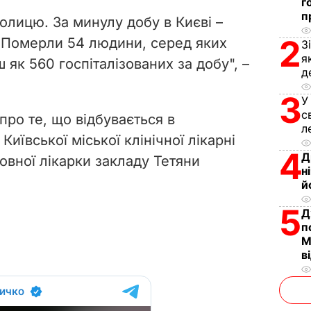
V
г
п
олицю. За минулу добу в Києві –
i
2
 Померли 54 людини, серед яких
З
я
 як 560 госпіталізованих за добу", –
d
д
e
3
У
с
про те, що відбувається в
o
л
Київської міської клінічної лікарні
4
Д
овної лікарки закладу Тетяни
н
й
5
Д
п
М
в