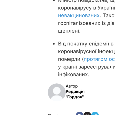
коронавірусу в Україн
невакцинованих
. Так
госпіталізованих із ді
щеплені.
Від початку епідемії в
коронавірусної інфекції
померли (
протягом ос
у країні зареєструвал
інфікованих.
Автор
Редакція
"Гордон"