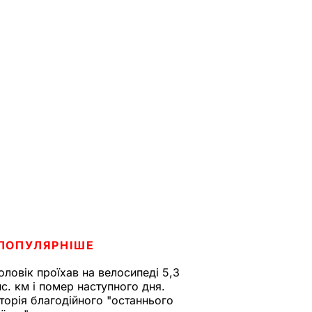
ПОПУЛЯРНІШЕ
оловік проїхав на велосипеді 5,3
ис. км і помер наступного дня.
сторія благодійного "останнього