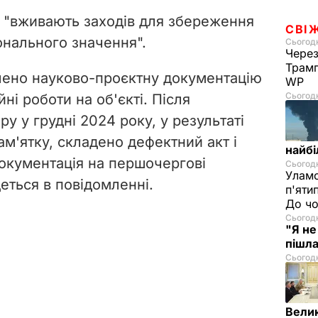
о "вживають заходів для збереження
СВІ
онального значення".
Сьогодн
Через
Трамп
лено науково-проєктну документацію
WP
Сьогодн
ні роботи на об'єкті. Після
ру у грудні 2024 року, у результаті
м'ятку, складено дефектний акт і
найбі
окументація на першочергові
Сьогодн
Уламо
деться в повідомленні.
п'яти
До чо
Сьогодн
"Я не
пішла
Сьогодн
Велик