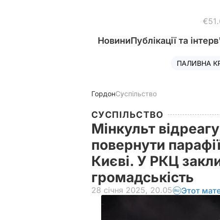
€51
Новини
Публікації та інтерв
ПАЛИВНА К
Гордон
Суспільство
СУСПІЛЬСТВО
Мінкульт відреагу
повернути парафії
Києві. У РКЦ закл
громадськість
28 січня 2025, 20.05
Этот мат