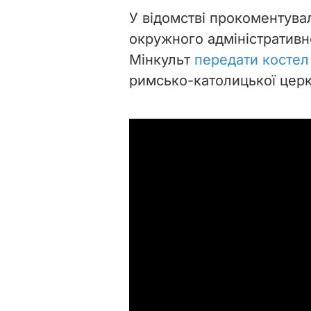
У відомстві прокоментува
окружного адміністративно
Мінкульт
передати костел
римсько-католицької церк