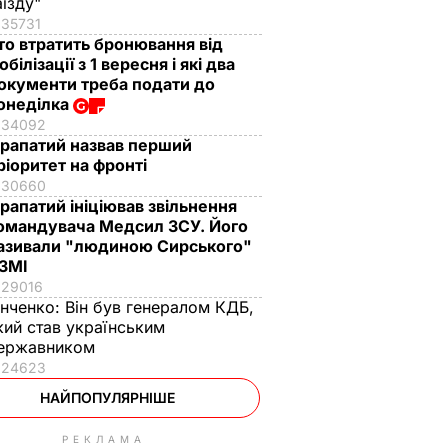
аїзду"
35731
то втратить бронювання від
обілізації з 1 вересня і які два
окументи треба подати до
онеділка
34092
рапатий назвав перший
ріоритет на фронті
30660
рапатий ініціював звільнення
омандувача Медсил ЗСУ. Його
азивали "людиною Сирського"
 ЗМІ
29016
інченко:
Він був генералом КДБ,
кий став українським
ержавником
24623
НАЙПОПУЛЯРНІШЕ
РЕКЛАМА