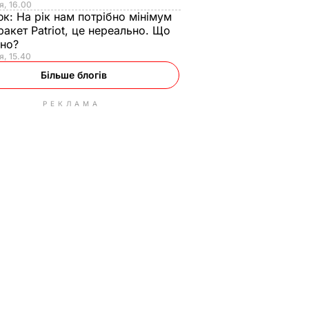
я, 16.00
юк:
На рік нам потрібно мінімум
ракет Patriot, це нереально. Що
ьно?
я, 15.40
Більше блогів
РЕКЛАМА