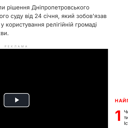
ли рішення Дніпропетровського
го суду від 24 січня, який зобов'язав
у користування релігійній громаді
ви.
РЕКЛАМА
НАЙ
P
1
Ч
т
l
І