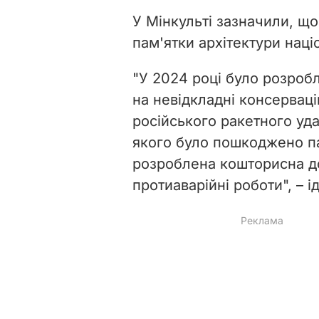
У Мінкульті зазначили, щ
пам'ятки архітектури наці
"У 2024 році було розроб
на невідкладні консервацій
російського ракетного уда
якого було пошкоджено па
розроблена кошторисна д
протиаварійні роботи", – і