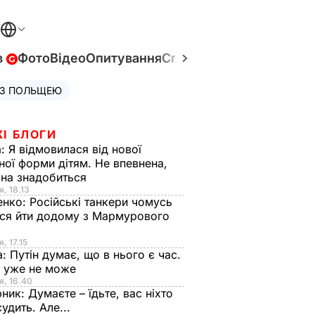
в
Фото
Відео
Опитування
Спецпроєкти
Війна в Укр
 З ПОЛЬЩЕЮ
ЖІ БЛОГИ
а:
Я відмовилася від нової
ної форми дітям. Не впевнена,
на знадобиться
я, 18.13
енко:
Російські танкери чомусь
ся йти додому з Мармурового
, 17.15
а:
Путін думає, що в нього є час.
Ф уже не може
я, 16.40
рник:
Думаєте – їдьте, вас ніхто
судить. Але...