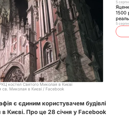
5 серпн
Яцен
1500 
реал
5 серпн
 РКЦ костел Святого Миколая в Києві
 св. Миколая в Києві / Facebook
фія є єдиним користувачем будівлі
в Києві. Про це 28 січня у Facebook