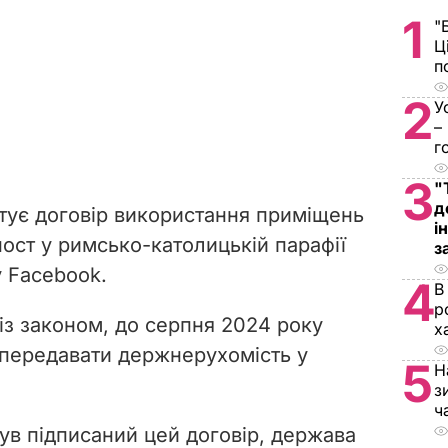
1
"
Ц
п
2
У
–
г
3
"
д
тує договір використання приміщень
і
ост у римсько-католицькій парафії
з
у Facebook.
4
В
р
 із законом, до серпня 2024 року
х
 передавати держнерухомість у
5
Н
з
ч
був підписаний цей договір, держава