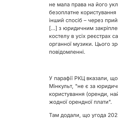
не мала права на його ук
безоплатне користування 
інший спосіб – через при
[…] з юридичним закріпле
костелу в усіх реєстрах с
органної музики. Цього зр
повідомленні.
У парафії РКЦ вказали, що
Мінкульт, "не є за юрид
користування (оренди, на
жодної орендної плати".
Там додали, що угода 202