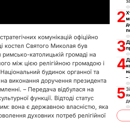
з
a
2
Х
y
м
д
V
п
 стратегічних комунікацій офіційно
3
i
Д
ці костел Святого Миколая був
п
 римсько-католицькій громаді на
d
4
Д
ного між цією релігійною громадою і
к
e
Національний будинок органної та
н
–
 на виконання доручення президента
o
5
домленні. – Передача відбулася на
З
я
льтурної функції. Відтоді статус
д
ним: вона є державною власністю, яка
оволення духовних потреб релігійної