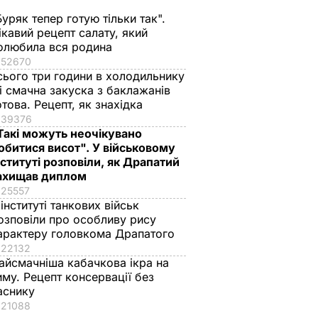
Буряк тепер готую тільки так".
ікавий рецепт салату, який
олюбила вся родина
52670
сього три години в холодильнику
 і смачна закуска з баклажанів
отова. Рецепт, як знахідка
39376
Такі можуть неочікувано
обитися висот". У військовому
нституті розповіли, як Драпатий
ахищав диплом
25557
 інституті танкових військ
озповіли про особливу рису
арактеру головкома Драпатого
22132
айсмачніша кабачкова ікра на
иму. Рецепт консервації без
аснику
21088