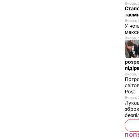
Вчора, 
Стало
таємн
Вчора, 
У чет
макси
Вчора, 
розро
підір
Вчора, 
Погро
світо
Post
Вчора, 
Лукаш
зброю
безпі
ПОП