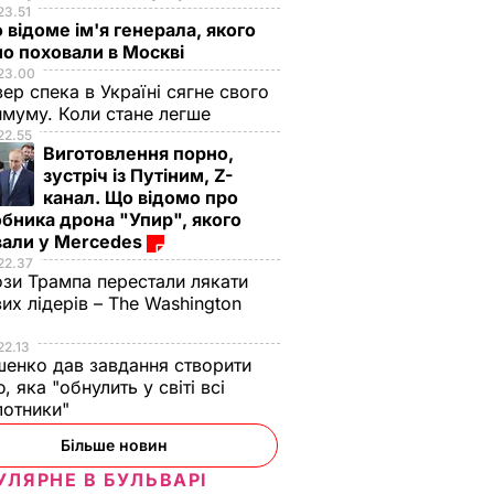
23.51
 відоме ім'я генерала, якого
о поховали в Москві
23.00
вер спека в Україні сягне свого
муму. Коли стане легше
22.55
Виготовлення порно,
зустріч із Путіним, Z-
канал. Що відомо про
бника дрона "Упир", якого
вали у Mercedes
22.37
зи Трампа перестали лякати
вих лідерів – The Washington
22.13
енко дав завдання створити
, яка "обнулить у світі всі
лотники"
Більше новин
УЛЯРНЕ В БУЛЬВАРІ