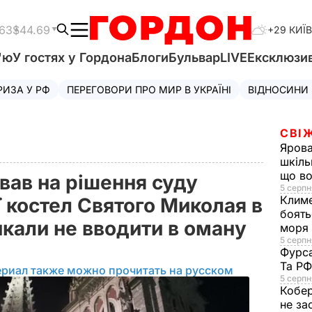
.63
$44.69
+29 КИЇВ
'ю
У гостях у Гордона
Блоги
Бульвар
LIVE
Ексклюзи
РИЗА У РФ
ПЕРЕГОВОРИ ПРО МИР В УКРАЇНІ
ВІДНОСИНИ
СВІ
Яров
шкіль
що во
вав на рішення суду
5 серпн
Клим
 костел Святого Миколая в
боять
икали не вводити в оману
моря
5 серпня
Фурс
Та Р
ериал также можно прочитать на русском
5 серпн
Кобе
не за