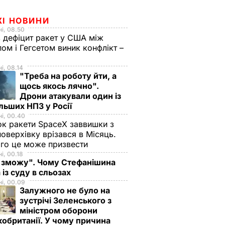
ЖІ НОВИНИ
і, 08.50
 дефіцит ракет у США між
ом і Гегсетом виник конфлікт –
і, 08.14
"Треба на роботу йти, а
щось якось лячно".
Дрони атакували один із
льших НПЗ у Росії
і, 00.40
к ракети SpaceX заввишки з
поверхівку врізався в Місяць.
го це може призвести
і, 00.18
 зможу". Чому Стефанішина
 із суду в сльозах
і, 00.09
Залужного не було на
зустрічі Зеленського з
міністром оборони
обританії. У чому причина