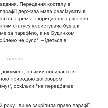
ладання. Передання костелу в
парафії держава мала реалізувати в
йняття окремого юридичного рішення
нням статусу користувача будівлі
аме за парафією, а не Будинком
облено не було", – ідеться в
РЕКЛАМА
 документ, на який посилається
ичною природою договором
йму)", оскільки "не передбачає
2 року "лише закріпила право парафії