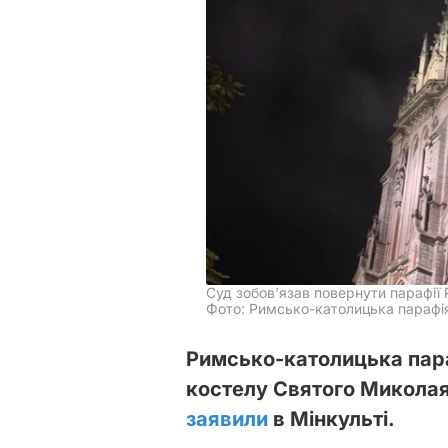
Суд зобов'язав повернути парафії
Фото: Римсько-католицька парафія
Римсько-католицька пара
костелу Святого Миколая 
заявили
в Мінкульті.