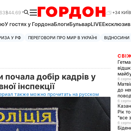
.63
$44.69
+34 КИЇВ
'ю
У гостях у Гордона
Блоги
Бульвар
LIVE
Ексклюзи
РИЗА У РФ
ПЕРЕГОВОРИ ПРО МИР В УКРАЇНІ
ВІДНОСИНИ
СВІЖ
Гетма
відшк
майбу
и почала добір кадрів у
6 серпн
Матві
ної інспекції
до не
ериал также можно прочитать на русском
повод
6 серпн
Казан
Рік т
"все 
6 серпн
Біден