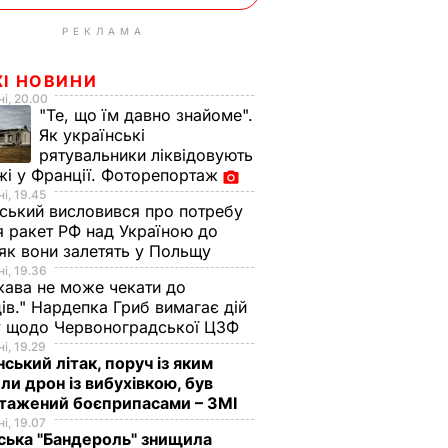
РЕКЛАМА
ЖІ НОВИНИ
і, 20.00
"Те, що їм давно знайоме".
Як українські
рятувальники ліквідовують
і у Франції. Фоторепортаж
і, 19.45
ський висловився про потребу
я ракет РФ над Україною до
 як вони залетять у Польщу
і, 19.36
ава не може чекати до
ів." Нардепка Гриб вимагає дій
у щодо Червоноградської ЦЗФ
і, 19.29
нський літак, поруч із яким
ли дрон із вибухівкою, був
нтажений боєприпасами – ЗМІ
і, 19.07
ська "Бандероль" знищила