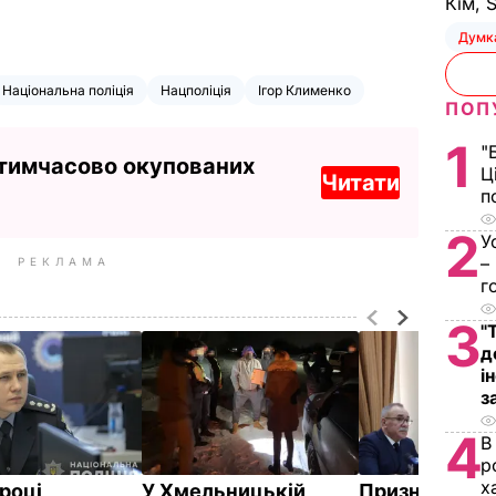
Кім, 
Думк
Національна поліція
Нацполіція
Ігор Клименко
ПОП
1
"
 тимчасово окупованих
Ц
Читати
п
2
У
–
РЕКЛАМА
г
3
"
д
і
з
4
В
р
х
 році
У Хмельницькій
Призначено н