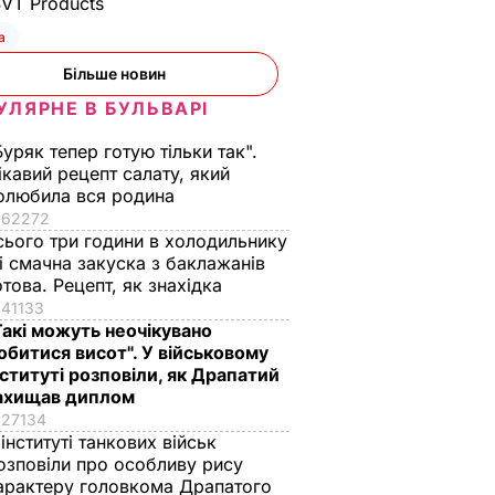
SVT Products
а
Більше новин
УЛЯРНЕ В БУЛЬВАРІ
Буряк тепер готую тільки так".
ікавий рецепт салату, який
олюбила вся родина
62272
сього три години в холодильнику
 і смачна закуска з баклажанів
отова. Рецепт, як знахідка
41133
Такі можуть неочікувано
обитися висот". У військовому
нституті розповіли, як Драпатий
ахищав диплом
27134
 інституті танкових військ
озповіли про особливу рису
арактеру головкома Драпатого
ового