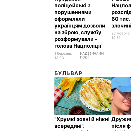
поліцейські з
Нацпол
порушеннями
розслі
оформляли
60 тис
українцям дозволи
злочин
на зброю, службу
28 лютого,
14.31
розформували –
голова Нацполіції
1 березня,
НАДЗВИЧАЙНІ
ПОДІЇ
13.03
БУЛЬВАР
"Хрумкі зовні й ніжні
Дружин
всередині".
після ф