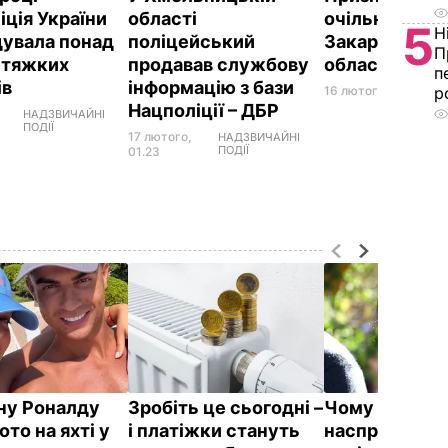
іція України
області
очільника пол
5
Н
дувала понад
поліцейський
Закарпатсько
П
. тяжких
продавав службову
області
п
ів
інформацію з бази
р
16 лютого, 14.00
СУС
Нацполіції – ДБР
НАДЗВИЧАЙНІ
ПОДІЇ
17 лютого,
НАДЗВИЧАЙНІ
ПОДІЇ
01.23
у Роналду
Зробіть це сьогодні –
Чому Чарльз I
ото на яхті у
і платіжки стануть
насправді