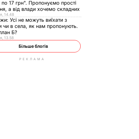
 по 17 грн". Пропонуємо прості
ня, а від влади хочемо складних
я, 14.48
нжи:
Усі не можуть виїхати з
и чи в села, як нам пропонують.
план Б?
я, 13.58
Більше блогів
РЕКЛАМА