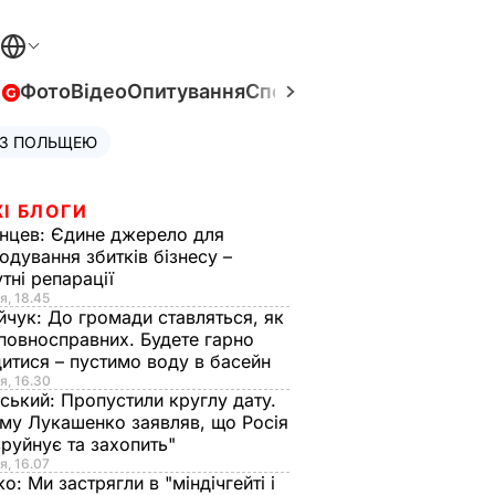
в
Фото
Відео
Опитування
Спецпроєкти
Війна в Укра
 З ПОЛЬЩЕЮ
І БЛОГИ
нцев:
Єдине джерело для
одування збитків бізнесу –
тні репарації
я, 18.45
йчук:
До громади ставляться, як
повносправних. Будете гарно
итися – пустимо воду в басейн
я, 16.30
ський:
Пропустили круглу дату.
ому Лукашенко заявляв, що Росія
зруйнує та захопить"
я, 16.07
ко:
Ми застрягли в "міндічгейті і