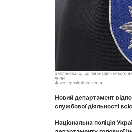
Заплановано, що підрозділи нового д
липні
Фото: epositphotos.com
Новий департамент відпо
службової діяльності всіє
Національна поліція Укр
департаменту головної ін