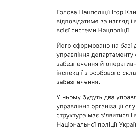
Голова Нацполіції Ігор К
відповідатиме за нагляд і
всієї системи Нацполіції.
Його сформовано на базі 
управління департаменту 
забезпечення й оперативн
інспекції з особового ск
забезпечення.
У ньому будуть два управл
управління організації сл
структура має з'явитися і
Національної поліції Украї