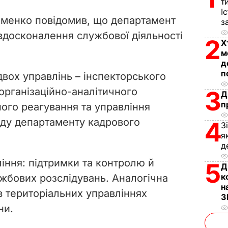
т
V
І
лименко повідомив, що департамент
з
i
 вдосконалення
службової діяльності
2
Х
d
м
д
п
e
двох управлінь – інспекторського
організаційно-аналітичного
3
Д
o
п
ого реагування та управління
ладу департаменту кадрового
4
З
я
д
іння: підтримки та контролю й
5
Д
к
ужбових розслідувань. Аналогічна
н
 в територіальних управліннях
З
ни.