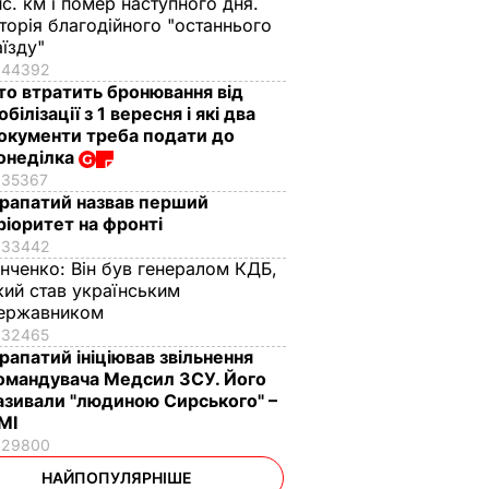
ис. км і помер наступного дня.
сторія благодійного "останнього
аїзду"
44392
то втратить бронювання від
обілізації з 1 вересня і які два
окументи треба подати до
онеділка
35367
рапатий назвав перший
ріоритет на фронті
33442
інченко:
Він був генералом КДБ,
кий став українським
ержавником
32465
рапатий ініціював звільнення
омандувача Медсил ЗСУ. Його
азивали "людиною Сирського" –
МІ
29800
НАЙПОПУЛЯРНІШЕ