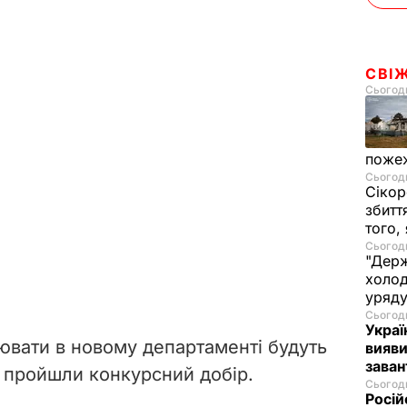
СВІ
Сьогодн
пожеж
Сьогодн
Сікор
збитт
того,
Сьогодн
"Держ
холод
уряд
Сьогодн
Украї
вати в новому департаменті будуть
вияви
зава
о пройшли конкурсний добір.
Сьогодн
Росій