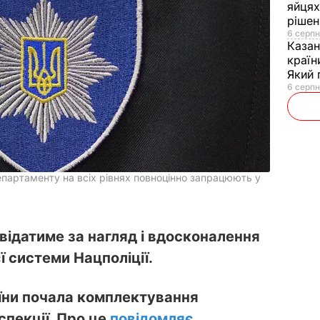
яйцях
рішен
6 серпн
Каза
країн
Який 
6 серпн
епартаменту на всіх рівнях повноцінно запрацюють у
відатиме за нагляд і вдосконалення
ї системи Нацполіції.
аїни почала комплектування
спекції. Про це
повідомляє