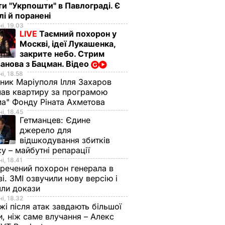
ти "Укрпошти" в Павлограді. Є
лі й поранені
і, 19.03
LIVE
Таємний похорон у
Москві, ідеї Лукашенка,
закрите небо. Стрим
анова з Бацман. Відео
і, 18.58
ник Маріуполя Ілля Захаров
ав квартиру за програмою
а" Фонду Ріната Ахметова
і, 18.45
Гетманцев:
Єдине
джерело для
відшкодування збитків
су – майбутні репарації
і, 18.41
речений похорон генерала в
і. ЗМІ озвучили нову версію і
шли докази
і, 18.32
і після атак завдають більшої
, ніж саме влучання – Алекс