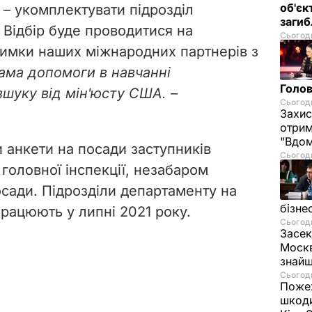
об'єк
 – укомплектувати підрозділ
загиб
 Відбір буде проводитися на
Сьогодн
тримки наших міжнародних партнерів з
ама допомоги в навчанні
Голов
озшуку від мін'юсту США.
–
Сьогодн
Захис
отрим
"Вдом
 анкети на посади заступників
Сьогодн
головної інспекції, незабаром
осади. Підрозділи департаменту на
бізне
працюють у липні 2021 року.
Сьогодн
Засек
Москв
знай
Сьогодн
Пожеж
шкоди