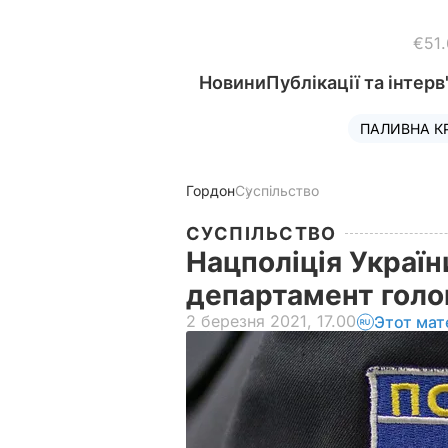
€51
Новини
Публікації та інтерв
ПАЛИВНА К
Гордон
Суспільство
СУСПІЛЬСТВО
Нацполіція Україн
департамент голов
2 березня 2021, 17.00
Этот мат