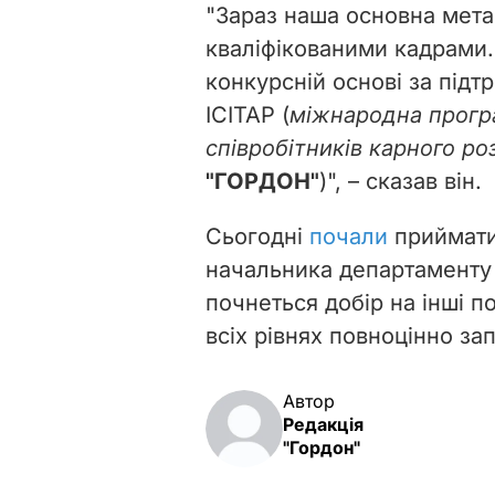
"Зараз наша основна мета
кваліфікованими кадрами.
конкурсній основі за під
ICITAP (
міжнародна прогр
співробітників карного р
"
ГОРДОН"
)", – сказав він.
Сьогодні
почали
приймати
начальника департаменту 
почнеться добір на інші п
всіх рівнях повноцінно за
Автор
Редакція
"Гордон"