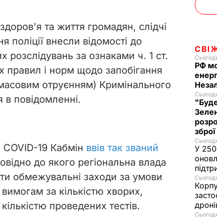
 здоров'я та життя громадян, слідчі
я поліції внесли відомості до
СВІ
 розслідувань за ознаками ч. 1 ст.
Сьогодн
РФ м
х правил і норм щодо запобігання
енерг
 масовим отруєнням) Кримінального
Незал
Сьогодн
я в повідомленні.
"Буде
Зелен
розро
зброї
Сьогодн
ю COVID-19 Кабмін
ввів так званий
У 250
оновл
повідно до якого регіональна влада
підтр
ти обмежувальні заходи за умови
Сьогодн
Корпу
 вимогам за кількістю хворих,
засто
 кількістю проведених тестів.
дроні
Сьогодн