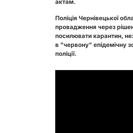
актам.
Поліція Чернівецької обл
провадження через рішен
посилювати карантин, не
в "червону" епідемічну з
поліції.