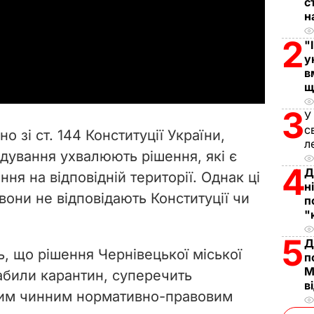
с
н
l
2
"
a
у
в
y
щ
3
V
У
с
но зі ст. 144 Конституції України,
л
i
дування ухвалюють рішення, які є
4
Д
ня на відповідній території. Однак ці
d
н
они не відповідають Конституції чи
п
e
"
5
o
Д
, що рішення Чернівецької міської
п
М
абили карантин, суперечить
в
ншим чинним нормативно-правовим