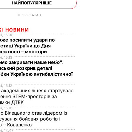
НАЙПОПУЛЯРНІШЕ
РЕКЛАМА
ЖІ НОВИНИ
і, 15.38
оже посилити удари по
етиці України до Дня
ежності – монітори
і, 15.13
мо закривати наше небо".
ський розкрив деталі
бки Україною антибалістичної
і, 15.12
 академічних ліцеях стартувало
ення STEM-просторів за
имки ДТЕК​
і, 15.01
с Білецького став лідером із
сування бойових роботів і
в – Коваленко
і, 14.47