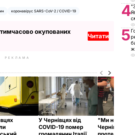
4
"
ин
коронавірус SARS-CoV-2 / COVID-19
Я
с
5
Г
 тимчасово окупованих
Читати
р
б
ж
РЕКЛАМА
івцях
У Чернівцях від
"Ми не раби".
ли
COVID-19 помер
Чернівцях
ський
громадянин Італії
протестували