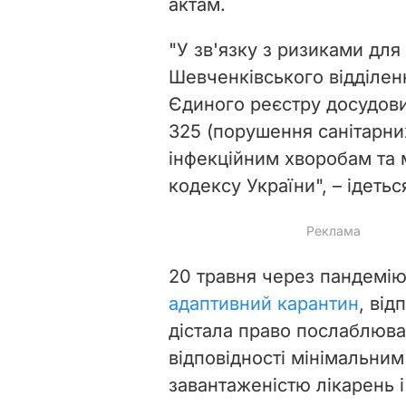
актам.
"У зв'язку з ризиками для
Шевченківського відділенн
Єдиного реєстру досудових
325 (порушення санітарни
інфекційним хворобам та
кодексу України", – ідетьс
20 травня через пандемі
адаптивний карантин
, від
дістала право послаблюва
відповідності мінімальним
завантаженістю лікарень і