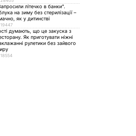
28405
Запросили літечко в банки".
блука на зиму без стерилізації –
мачно, як у дитинстві
19447
ості думають, що це закуска з
есторану. Як приготувати ніжні
аклажанні рулетики без зайвого
иру
18554
 У
 проти