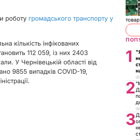
ли роботу
громадського транспорту у
товар
ПОП
ьна кількість інфікованих
1
"
ановить 112 059, із них 2403
н
али. У Чернівецькій області від
с
н
ано 9855 випадків COVID-19,
істрації.
2
"
Д
п
д
3
Д
о
н
с