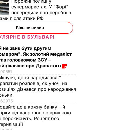
Порожні полиці у
супермаркетах. У "Форі"
попередили про перебої з
ами після атаки РФ
Більше новин
УЛЯРНЕ В БУЛЬВАРІ
Я не звик бути другим
омером". Як золотий медаліст
тав головкомом ЗСУ –
айцікавіше про Драпатого
90551
Мішуня, доця народилася!"
рапатий розповів, як уночі на
озиціях дізнався про народження
оньки
62975
одайте це в кожну банку – й
гірки під капроновою кришкою
е перекиснуть. Рецепт без
терилізації