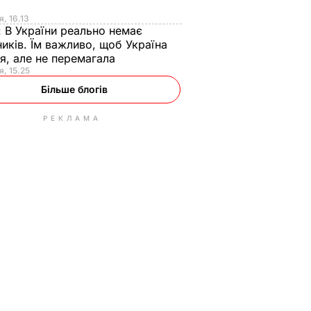
я
я, 16.13
:
В України реально немає
иків. Їм важливо, щоб Україна
я, але не перемагала
я, 15.25
Більше блогів
РЕКЛАМА