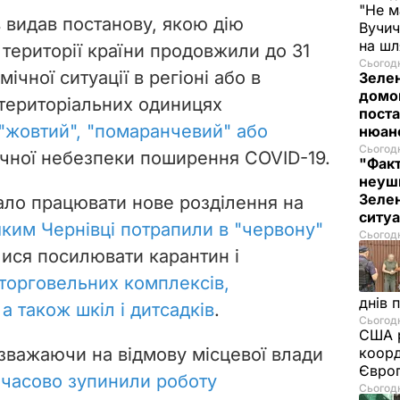
"Не м
в видав постанову, якою дію
Вучич
на ш
 території країни продовжили до 31
Сьогодн
ічної ситуації в регіоні або в
Зеле
домо
територіальних одиницях
поста
"жовтий", "помаранчевий" або
нюа
Сьогодн
чної небезпеки поширення COVID-19.
"Фак
неуш
Зелен
чало працювати нове розділення на
ситу
яким Чернівці потрапили в "червону"
Сьогодн
лися посилювати карантин і
торговельних комплексів,
днів 
а також шкіл і дитсадків
.
Сьогодн
США р
езважаючи на відмову місцевої влади
коорд
Європ
часово зупинили роботу
Сьогодн