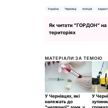
Україна
Чернівці
поліція
карант
Як читати ”ГОРДОН” на
територіях
МАТЕРІАЛИ ЗА ТЕМОЮ
У Чернівцях, які
У Черн
належать до
зупини
"червоної" зони, у
громад