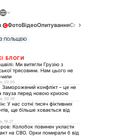
в
Фото
Відео
Опитування
Спецпроєкти
Війна в Укр
 З ПОЛЬЩЕЮ
ЖІ БЛОГИ
швілі:
Ми витягли Грузію з
ської трясовини. Нам цього не
ачили
я, 02.00
:
Заморожений конфлікт – це не
а пауза перед новою кризою
я, 00.56
ін:
У нас сотні тисяч фіктивних
нтів, ще більше ховається від
я, 19.27
оров:
Колобок повинен укласти
акт на СВО. Орки помирали б від