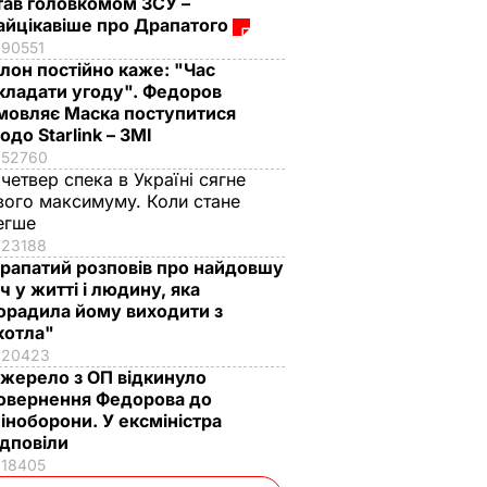
тав головкомом ЗСУ –
айцікавіше про Драпатого
90551
Ілон постійно каже: "Час
кладати угоду". Федоров
мовляє Маска поступитися
одо Starlink – ЗМІ
52760
 четвер спека в Україні сягне
вого максимуму. Коли стане
егше
23188
рапатий розповів про найдовшу
іч у житті і людину, яка
орадила йому виходити з
котла"
20423
жерело з ОП відкинуло
овернення Федорова до
іноборони. У ексміністра
ідповіли
18405