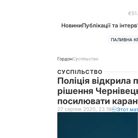
€51
Новини
Публікації та інтерв
ПАЛИВНА К
Гордон
Суспільство
СУСПІЛЬСТВО
Поліція відкрила
рішення Чернівец
посилювати кара
27 серпня 2020, 23.18
Этот ма