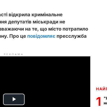
асті відкрила кримінальне
ня депутатів міськради не
зважаючи на те, що місто потрапило
ону. Про це
повідомляє
пресслужба
РЕКЛАМА
НАЙ
1
"
н
P