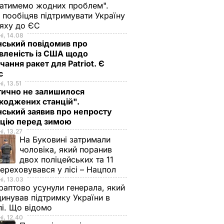
атимемо жодних проблем".
 пообіцяв підтримувати Україну
ляху до ЄС
і, 14.08
нський повідомив про
вленість із США щодо
чання ракет для Patriot. Є
нс
і, 13.51
тично не залишилося
коджених станцій".
ський заявив про непросту
ацію перед зимою
і, 13.27
На Буковині затримали
чоловіка, який поранив
двох поліцейських та 11
переховувався у лісі – Нацпол
і, 13.03
аптово усунули генерала, який
инував підтримку України в
і. Що відомо
і, 12.40