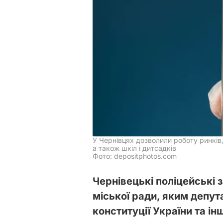
У Чернівцях дозволили роботу ринків
а також шкіл і дитсадків
Фото: depositphotos.com
Чернівецькі поліцейські 
міської ради, яким депут
конституції України та 