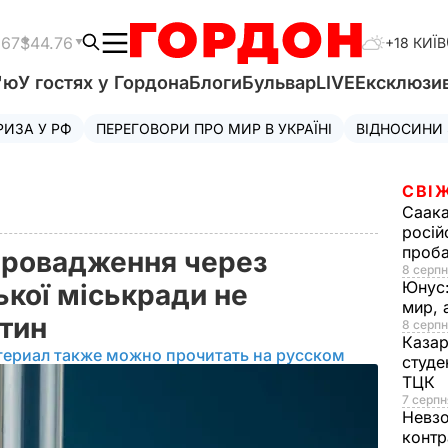
.67
$44.76
+18 КИЇВ
'ю
У гостях у Гордона
Блоги
Бульвар
LIVE
Ексклюзи
РИЗА У РФ
ПЕРЕГОВОРИ ПРО МИР В УКРАЇНІ
ВІДНОСИНИ
СВІ
Саака
росій
проб
 провадження через
8 серпн
Юнус
ької міськради не
мир, 
нтин
8 серпн
Казар
териал также можно прочитать на русском
студе
ТЦК
7 серпн
Невз
контр