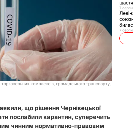
щаст
7 серпн
Левін
союзн
билас
7 серпн
, торговельних комплексів, громадського транспорту,
заявили, що рішення Чернівецької
ати послабили карантин, суперечить
іншим чинним нормативно-правовим