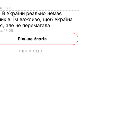
я
я, 16.13
:
В України реально немає
иків. Їм важливо, щоб Україна
я, але не перемагала
я, 15.25
Більше блогів
РЕКЛАМА