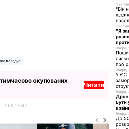
Сьогодн
"Він 
щодня
посол
Сьогодн
"Я за
розпо
проти
Вчора, 
Пошир
сильн
вко Колодуб
про р
Вчора, 
У ЄС 
 тимчасово окупованих
замор
Читати
струк
Вчора, 
Дрон,
бути 
РЕКЛАМА
краї
Вчора, 
До 50
розкр