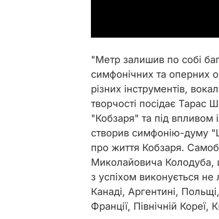
"Метр залишив по собі ба
симфонічних та оперних о
різних інструментів, вока
творчості посідає Тарас Ш
"Кобзаря" та під впливом
створив симфонію-думу "Ш
про життя Кобзаря. Самоб
Миколайовича Колодуба, щ
з успіхом виконується не 
Канаді, Аргентині, Польщі, 
Франції, Північній Кореї, К