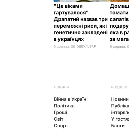
"Це віками
Домашн
гартувалося".
томати 
Драпатий назвав три
салатів 
переможні риси, які
подару
генетично закладені
яка в 
в українцях
за маг
9 серпня, 09.09
БУЛЬВАР
9 серпня, 
НОВИНИ
РОЗДІЛИ
Війна в Україні
Новини
Політика
Публіка
Гроші
інтерв'
Світ
У гостя
Спорт
Блоги