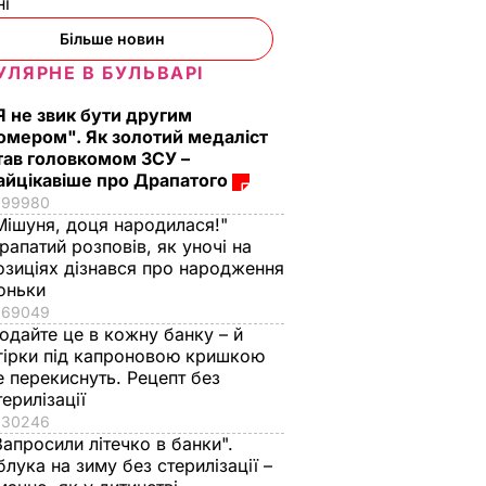
ні
Більше новин
УЛЯРНЕ В БУЛЬВАРІ
Я не звик бути другим
вник
омером". Як золотий медаліст
тав головкомом ЗСУ –
ня",
айцікавіше про Драпатого
99980
Мішуня, доця народилася!"
рапатий розповів, як уночі на
ВИЧАЙНІ
озиціях дізнався про народження
оньки
69049
одайте це в кожну банку – й
гірки під капроновою кришкою
е перекиснуть. Рецепт без
терилізації
30246
Запросили літечко в банки".
блука на зиму без стерилізації –