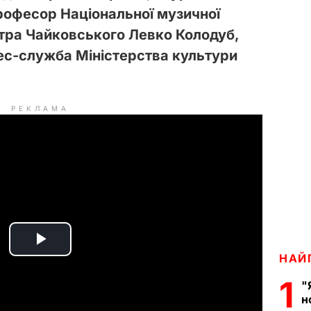
професор Національної музичної
етра Чайковського Левко Колодуб,
ес-служба Міністерства культури
РЕКЛАМА
P
НАЙ
1
l
"
н