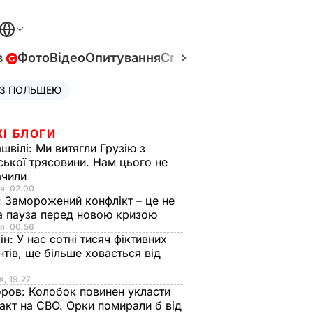
в
Фото
Відео
Опитування
Спецпроєкти
Війна в Укр
 З ПОЛЬЩЕЮ
ЖІ БЛОГИ
швілі:
Ми витягли Грузію з
ської трясовини. Нам цього не
ачили
я, 02.00
:
Заморожений конфлікт – це не
а пауза перед новою кризою
я, 00.56
ін:
У нас сотні тисяч фіктивних
нтів, ще більше ховається від
я, 19.27
оров:
Колобок повинен укласти
акт на СВО. Орки помирали б від