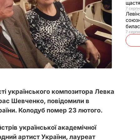
щаст
7 серпн
Левін
союзн
билас
7 серпн
сті українського композитора Левка
рас Шевченко, повідомили в
раїни. Колодуб помер 23 лютого.
йстрів української академічної
дний артист України, лауреат