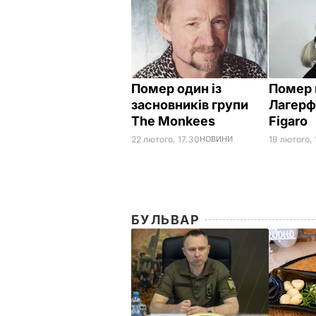
Помер один із
Помер
засновників групи
Лагерф
The Monkees
Figaro
22 лютого, 17.30
НОВИНИ
19 лютого, 
БУЛЬВАР