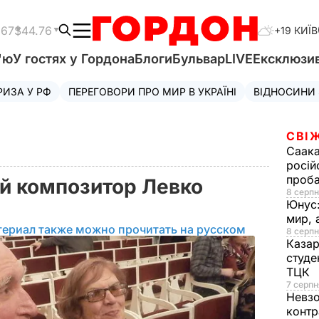
.67
$44.76
+19 КИЇВ
'ю
У гостях у Гордона
Блоги
Бульвар
LIVE
Ексклюзи
РИЗА У РФ
ПЕРЕГОВОРИ ПРО МИР В УКРАЇНІ
ВІДНОСИНИ
СВІ
Саака
росій
проб
й композитор Левко
8 серпн
Юнус
мир, 
териал также можно прочитать на русском
8 серпн
Казар
студе
ТЦК
7 серпн
Невз
контр