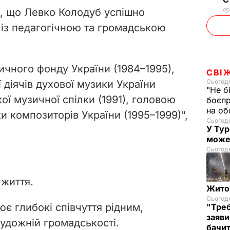
, що Левко Колодуб успішно
 із педагогічною та громадською
чного фонду України (1984–1995),
СВІ
Сьогодн
 діячів духової музики України
"Не б
ої музичної спілки (1991), головою
боєпр
на об
ки композиторів України (1995–1999)",
Сьогодн
У Тур
може
Сьогодн
 життя.
Житом
Сьогодн
є глибокі співчуття рідним,
"Треб
заяви
художній громадськості.
бачит