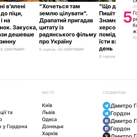
с
і в’ялені
"Хочеться там
"Що дивитес
5
Г
до піци,
землю цілувати".
Пишіть рецеп
р
і на
Драпатий пригадав
Знамениті
б
нок. Закуска,
цитату із
херсонські
ж
рази дешевше
радянського фільму
помідори, як
азинну
про Україну
їсти вже на д
день
08.39
БУЛЬВАР
9 серпня, 08.08
БУЛЬВАР
8 серпня, 23.55
БУЛЬ
МІСТО
СОЦМЕРЕЖІ
Київ
Дмитро Г
ції та
Львів
Гордон
ю
Одеса
Дмитро Г
х у Гордона
Донецьк
Гордон
Харків
Дмитро Г