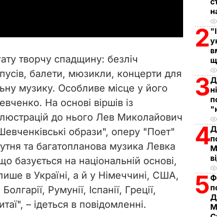
a
с
н
y
2
"
у
V
в
гату творчу спадщину: безліч
щ
i
пусів, балети, мюзикли, концерти для
3
Д
льну музику. Особливе місце у його
d
н
п
евченко. На основі віршів із
"
e
 ілюстрацій до нього Лев Миколайович
4
Д
евченківські образи", оперу "Поет"
o
п
утня та багатопланова музика Левка
М
в
о базується на національній основі,
лише в Україні, а й у Німеччині, США,
5
Ф
п
Болгарії, Румунії, Іспанії, Греції,
Д
итаї", – ідеться в повідомленні.
М
С