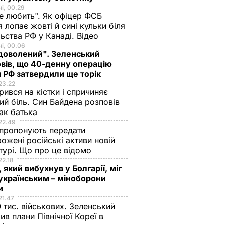
і, 00.29
не любить". Як офіцер ФСБ
 лопає жовті й сині кульки біля
ьства РФ у Канаді. Відео
і, 00.06
доволений". Зеленський
вів, що 40-денну операцію
 РФ затвердили ще торік
23.22
ився на кістки і спричиняє
ий біль. Син Байдена розповів
ак батька
22.49
пропонують передати
ожені російські активи новій
турі. Що про це відомо
22.18
 який вибухнув у Болгарії, міг
українським – міноборони
ни
21.47
 тис. військових. Зеленський
ив плани Північної Кореї в