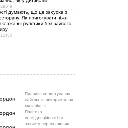
мачно, як у дитинстві
я?
Поширився на кістки
Що відбувається в
28619
ості думають, що це закуска з
т!"
і спричиняє сильний
Буковелі після
есторану. Як приготувати ніжні
біль. Син Байдена
сильного дощу.
аклажанні рулетики без зайвого
розповів про рак
Відео
иру
і можна
батька
8 серпня, 22.10
БУЛЬВАР
22135
ругий
8 серпня, 23.22
СВІТ
ВАР
Правила користування
ордон
сайтом та використання
матеріалів
Політика
ордон
конфіденційності та
захисту персональних
ордон