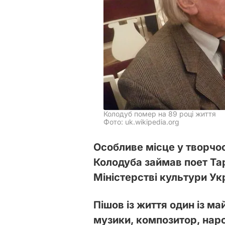
Колодуб помер на 89 році життя
Фото: uk.wikipedia.org
Особливе місце у творчо
Колодуба займав поет Та
Міністерстві культури Ук
Пішов із життя один із ма
музики, композитор, наро