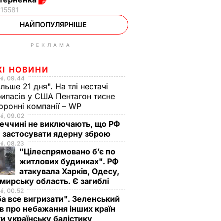
15581
НАЙПОПУЛЯРНІШЕ
РЕКЛАМА
ЖІ НОВИНИ
і, 09.44
ільше 21 дня". На тлі нестачі
ипасів у США Пентагон тисне
оронні компанії – WP
і, 09.02
еччині не виключають, що РФ
 застосувати ядерну зброю
і, 08.23
"Цілеспрямовано бʼє по
житлових будинках". РФ
атакувала Харків, Одесу,
ирську область. Є загиблі
і, 00.52
а все вигризати". Зеленський
в про небажання інших країн
и українську балістику