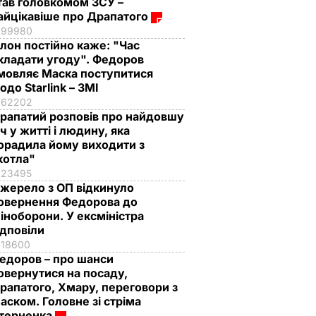
тав головкомом ЗСУ –
айцікавіше про Драпатого
99980
Ілон постійно каже: "Час
кладати угоду". Федоров
мовляє Маска поступитися
одо Starlink – ЗМІ
62202
рапатий розповів про найдовшу
іч у житті і людину, яка
орадила йому виходити з
котла"
23495
жерело з ОП відкинуло
овернення Федорова до
іноборони. У ексміністра
ідповіли
18600
едоров – про шанси
овернутися на посаду,
рапатого, Хмару, переговори з
аском. Головне зі стріма
терненка